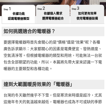
親子玩具
運動休閒
2
情趣用品
3
養生保健
日本購物
電子/紙本書
1
Step
Step
Step
HOT
依據個人需求
如何更有效率
依據功能
選擇電暖器組合
使用電暖器設備
認識電暖器類型
售票
如何挑選適合的電暖器？
要選擇電暖器時首先會關心的是“價格”還是“效果”呢？各種
廣告訴求顯示：大家都關心的因素是電費便宜、發熱速度、
空氣清淨等。但根據電暖器的類型和用途，可能無法一台就
包含全部期望的功能，所以，本篇將先帶大家來認識一下電
暖器的主要類型和各種功能。
達到大範圍暖房效果的「電暖器」
台灣的冬天雖然幾乎不下雪，但是寒流來時還是超冷，尤其
這幾年冬天的氣溫越來越低，電暖器也成為不可或缺的季節