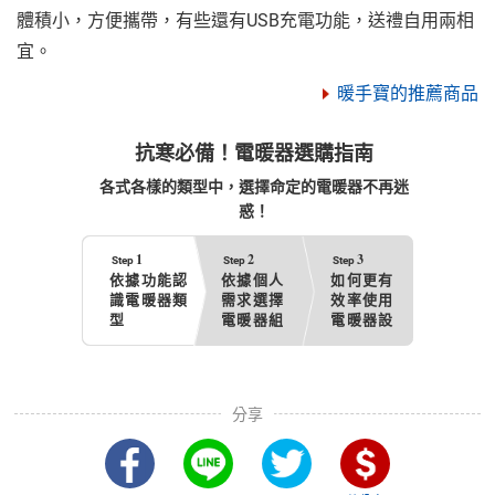
體積小，方便攜帶，有些還有USB充電功能，送禮自用兩相
宜。
暖手寶的推薦商品
抗寒必備！電暖器選購指南
各式各樣的類型中，選擇命定的電暖器不再迷
惑！
1
2
3
Step
Step
Step
依據功能
認
依據個人
如何更有
識電暖器類
需求
選擇
效率
使用
型
電暖器組
電暖器設
合
備
分享