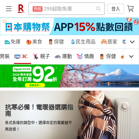
防颱專區
熱搜
賺點樂翻天
登入
熱搜
電子閱讀器
熱搜
防颱專區
熱搜
床架
熱搜
電子閱讀器
熱搜
平板電腦
購物網分類
免運
美食
保健
民生用品
居家
3C
熱搜
床架
熱搜
微波爐
熱搜
購物網分類
男裝
3C
親子
運動
情趣
保健
售票
平板電腦
熱搜
吹風機
熱搜
微波爐
天天免運
美食蛋糕
養生保健
民生用品
熱搜
抽7777點
熱搜
吹風機
熱搜
日本購物
日本代購
日本樂天
日本旅遊
日本住宿
日本上網
首頁
日本購物
居家生活
化妝保養
熱門飯店推薦
熱搜
抽7777點
熱搜
居家生活
3C家電
運動休閒
親子玩具
抗寒必備！電暖器選購指
熱門飯店推薦
熱搜
南
美食蛋糕
女裝
男裝
3C家電
各式各樣的類型中，選擇命定的電暖器不
女裝
男裝
化妝保養
情趣用品
再迷惑！