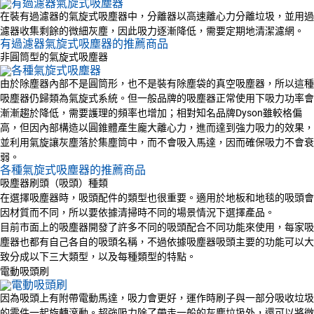
在裝有過濾器的氣旋式吸塵器中，分離器以高速離心力分離垃圾，並用過
濾器收集剩餘的微細灰塵，因此吸力逐漸降低，需要定期地清潔濾網。
有過濾器氣旋式吸塵器的推薦商品
非圓筒型的氣旋式吸塵器
由於除塵器內部不是圓筒形，也不是裝有除塵袋的真空吸塵器，所以這種
吸塵器仍歸類為氣旋式系統。但一般品牌的吸塵器正常使用下吸力功率會
漸漸趨於降低，需要護理的頻率也增加；相對知名品牌Dyson雖較格偏
高，但因內部構造以圓錐體產生龐大離心力，進而達到強力吸力的效果，
並利用氣旋讓灰塵落於集塵筒中，而不會吸入馬達，因而確保吸力不會衰
弱。
各種氣旋式吸塵器的推薦商品
吸塵器刷頭（吸頭）種類
在選擇吸塵器時，吸頭配件的類型也很重要。適用於地板和地毯的吸頭會
因材質而不同，所以要依據清掃時不同的場景情況下選擇產品。
目前市面上的吸塵器開發了許多不同的吸頭配合不同功能來使用，每家吸
塵器也都有自己各自的吸頭名稱，不過依據吸塵器吸頭主要的功能可以大
致分成以下三大類型，以及每種類型的特點。
電動吸頭刷
因為吸頭上有附帶電動馬達，吸力會更好，運作時刷子與一部分吸收垃圾
的零件一起旋轉滾動。超強吸力除了帶走一般的灰塵垃圾外，還可以將微