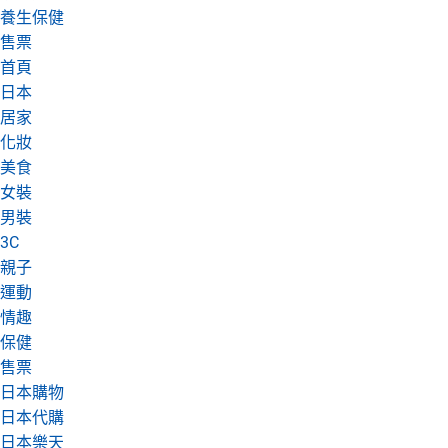
養生保健
日本購物
電子/紙本書
售票
HOT
首頁
日本
居家
化妝
美食
女裝
男裝
3C
親子
運動
情趣
保健
售票
日本購物
日本代購
日本樂天