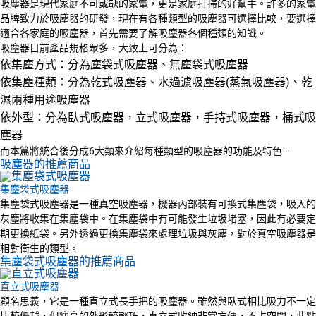
吸塵器是現代家庭不可或缺的家電，更是家庭打掃的好幫手。許多的家電
品牌致力於吸塵器的研發，現在有各種類型的吸塵器可選擇比較，要選擇
適合各家庭的吸塵器，首先需要了解吸塵器各個種類的知識。
吸塵器目前產品規格眾多，大致上可分為：
依集塵方式：分為塵袋式吸塵器、無塵袋式吸塵器
依集塵種類：分為乾式吸塵器、水過濾吸塵器(蒸氣吸塵器)、乾
濕兩種用途吸塵器
依外型：分為臥式吸塵器，立式吸塵器，手持式吸塵器，桶式吸
塵器
而本篇將統合後分成6大類來介紹每種類型的吸塵器的功能及特色。
吸塵器的推薦商品
集塵袋式吸塵器
集塵袋式吸塵器是一種真空吸塵器，機器內部裝有可換式集塵袋，吸入的
灰塵將收集在集塵袋中。在集塵袋中有可能發生垃圾堵塞，因此有必要定
期更換紙袋。另外透過更換集塵袋來處理垃圾與灰塵，對於真空吸塵器是
相對衛生的類型。
集塵袋式吸塵器的推薦商品
直立式吸塵器
顧名思義，它是一種直立式長手把的吸塵器。雖然與臥式相比吸力不一定
比較優越，但瘦高的外形較輕巧，直立式收納非常方便，不占空間，此點