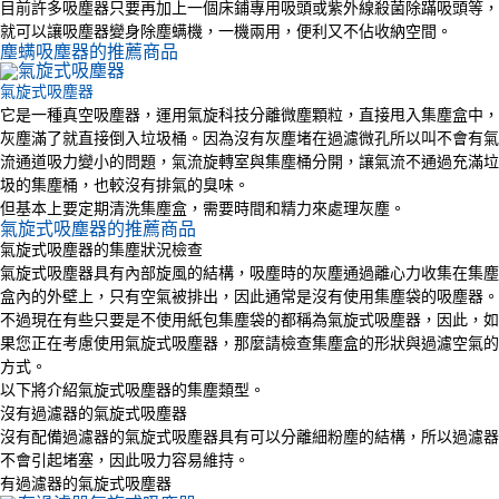
目前許多吸塵器只要再加上一個床鋪專用吸頭或紫外線殺菌除蹣吸頭等，
就可以讓吸塵器變身除塵螨機，一機兩用，便利又不佔收納空間。
塵螨吸塵器的推薦商品
氣旋式吸塵器
它是一種真空吸塵器，運用氣旋科技分離微塵顆粒，直接甩入集塵盒中，
灰塵滿了就直接倒入垃圾桶。因為沒有灰塵堵在過濾微孔所以叫不會有氣
流通道吸力變小的問題，氣流旋轉室與集塵桶分開，讓氣流不通過充滿垃
圾的集塵桶，也較沒有排氣的臭味。
但基本上要定期清洗集塵盒，需要時間和精力來處理灰塵。
氣旋式吸塵器的推薦商品
氣旋式吸塵器的集塵狀況檢查
氣旋式吸塵器具有內部旋風的結構，吸塵時的灰塵通過離心力收集在集塵
盒內的外壁上，只有空氣被排出，因此通常是沒有使用集塵袋的吸塵器。
不過現在有些只要是不使用紙包集塵袋的都稱為氣旋式吸塵器，因此，如
果您正在考慮使用氣旋式吸塵器，那麼請檢查集塵盒的形狀與過濾空氣的
方式。
以下將介紹氣旋式吸塵器的集塵類型。
沒有過濾器的氣旋式吸塵器
沒有配備過濾器的氣旋式吸塵器具有可以分離細粉塵的結構，所以過濾器
不會引起堵塞，因此吸力容易維持。
有過濾器的氣旋式吸塵器