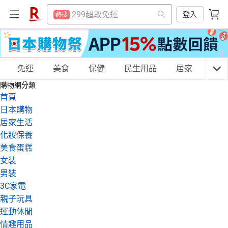
防颱專區
熱搜
299超取免運
登入
熱搜
賺點樂翻天
熱搜
防颱專區
熱搜
平板電腦
熱搜
賺點樂翻天
熱搜
電子閱讀器
購物網分類
免運
美食
保健
民生用品
居家
3C
熱搜
平板電腦
熱搜
購物網分類
吹風機
熱搜
電子閱讀器
首頁
熱搜
微波爐
日本購物
熱搜
吹風機
天天免運
美食蛋糕
養生保健
民生用品
熱搜
居家生活
床架
熱搜
化妝保養
微波爐
熱搜
美食蛋糕
抽7777點
熱搜
床架
熱搜
居家生活
3C家電
運動休閒
親子玩具
女裝
熱門飯店推薦
熱搜
男裝
抽7777點
熱搜
3C家電
熱門飯店推薦
親子玩具
熱搜
女裝
男裝
化妝保養
情趣用品
運動休閒
情趣用品