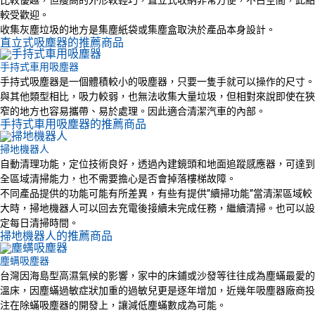
較受歡迎。
收集灰塵垃圾的地方是集塵紙袋或集塵盒取決於產品本身設計。
直立式吸塵器的推薦商品
手持式車用吸塵器
手持式吸塵器是一個體積較小的吸塵器，只要一隻手就可以操作的尺寸。
與其他類型相比，吸力較弱，也無法收集大量垃圾，但相對來說即使在狹
窄的地方也容易攜帶、易於處理。因此適合清潔汽車的內部。
手持式車用吸塵器的推薦商品
掃地機器人
自動清理功能，定位技術良好，透過內建鏡頭和地面追蹤感應器，可達到
全區域清掃能力，也不需要擔心是否會掉落樓梯故障。
不同產品提供的功能可能有所差異，有些有提供”續掃功能”當清潔區域較
大時，掃地機器人可以回去充電後接續未完成任務，繼續清掃。也可以設
定每日清掃時間。
掃地機器人的推薦商品
塵螨吸塵器
台灣因海島型高濕氣候的影響，家中的床鋪或沙發等往往成為塵蟎最愛的
溫床，因塵蟎過敏症狀加重的過敏兒更是逐年增加，近幾年吸塵器廠商投
注在除蟎吸塵器的開發上，讓減低塵蟎數成為可能。