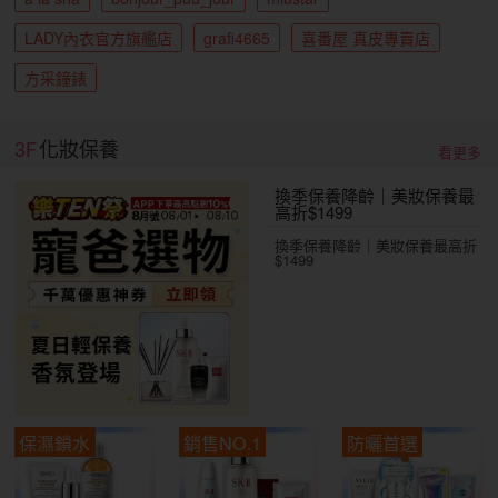
LADY內衣官方旗艦店
grafi4665
喜番屋 真皮專賣店
方采鐘錶
3F
化妝保養
看更多
換季保養降齡｜美妝保養最
高折$1499
換季保養降齡｜美妝保養最高折
$1499
保濕鎖水
銷售NO.1
防曬首選