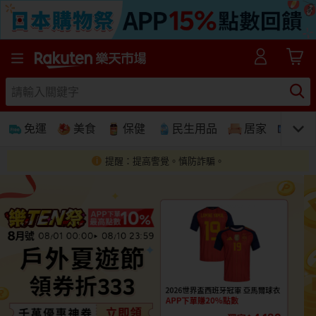
樂天市場線上購物-日本樂天第一大網購平台
免運
美食
保健
民生用品
居家
3C
提醒：提高警覺。慎防詐騙。
免運
美食蛋糕
養生保健
民生用品
居家生活
3C家電
運動休閒
親子玩具