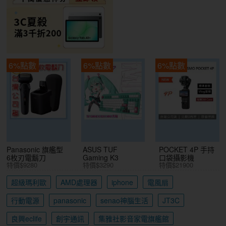
6%點數
6%點數
6%點數
Panasonic 旗艦型
ASUS TUF
POCKET 4P 手持
6枚刃電鬍刀
Gaming K3
口袋攝影機
特價$9280
特價$3290
特價$21900
超級瑪利歐
AMD處理器
iphone
電風扇
行動電源
panasonic
senao神腦生活
JT3C
良興eclife
創宇通訊
集雅社影音家電旗艦館