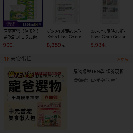
原廠直營【倍潔雅】
8/6-8/10限時95折-
8/6-8/10限時95折-
柔軟舒適抽取式衛生
Kobo Libra Colour 7
Kobo Clara Colour 6
紙(150抽84包/箱)
吋彩色電子書閱讀器
吋彩色電子書閱讀器
969
8,359
5,984
(T1D5BY-P3-PE)
| 白。32GB 買再送
| 白。16GB 買再送
$200購書金，購書金
$200購書金，購書金
1F
美食蛋糕
登錄網址：
登錄網址：
看更多
https://reurl.cc/8Ype
https://reurl.cc/8Ype
MR
MR
購物網樂TEN季-領劵現折
購物網樂TEN季-領劵現折