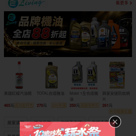
看更多
美國紅線汽油精
TOTAL合成機油
Mobil 1全合成機
興家安速防蚊網
油
片
465
270
250
261
高效能特性
299免運
滿額領券折
有效驅離蚊蟲
居家清潔
機油品牌
汽機車百貨
汽機車零件