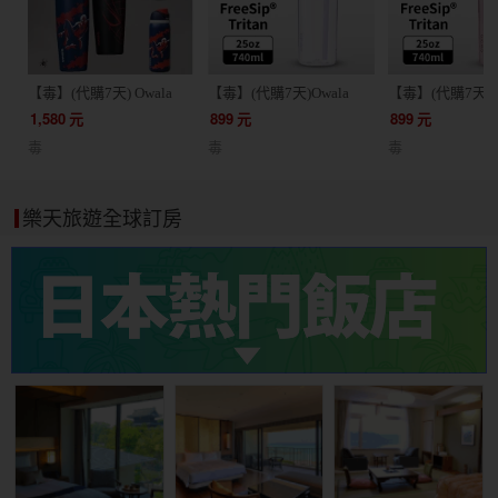
【毒】(代購7天) Owala
【毒】(代購7天)Owala
【毒】(代購7天)O
Spiderman FreeSip 蜘蛛人
Freesip Tritan彈蓋+可拆式
Freesip Trita
1,580
元
899
元
899
元
漫威 聯名 冷水瓶 水壺 雙
吸管運動水壺/ 專利雙飲
吸管運動水壺/ 
毒
毒
毒
飲杯 30oz / 32oz
口/ 740ml/薰衣紫
口/ 740ml/ 茱萸
樂天旅遊全球訂房