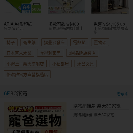
ARIA A4影印紙
多款可款↘$489
免運↘$4,135 up
只要↘84元
貓福珊迪硬式硅藻土
工業風開放式雙層衣
櫥
椅子
衛生紙
摺疊沙發床
電熱毯
置物架
日本直人木業
宜得利家居
3M品牌旗艦店
小禮堂－樂天旗艦店
小福部屋
永昌文具
倍潔雅官方直營旗艦店
6F
3C家電
看更多
購物網推薦-樂天3C家電
購物網推薦-樂天3C家電