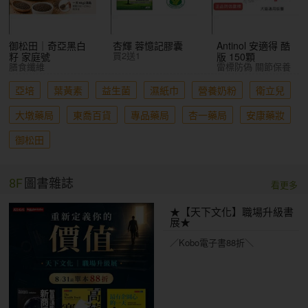
御松田｜奇亞黑白
杏輝 蓉憶記膠囊
Antinol 安適得 酷
買2送1
籽 家庭號
版 150顆
膳食纖維
雷標防偽 關節保養
亞培
葉黃素
益生菌
濕紙巾
營養奶粉
衛立兒
大墩藥局
東喬百貨
專品藥局
杏一藥局
安康藥妝
御松田
8F
圖書雜誌
看更多
★【天下文化】職場升級書
展★
／Kobo電子書88折＼