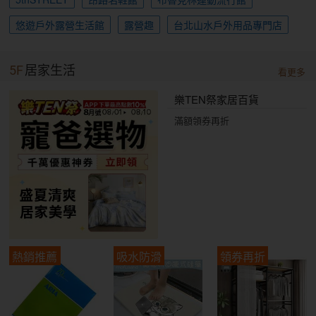
悠遊戶外露營生活館
露營趣
台北山水戶外用品專門店
5F
居家生活
看更多
樂TEN祭家居百貨
滿額領券再折
熱銷推薦
吸水防滑
領券再折