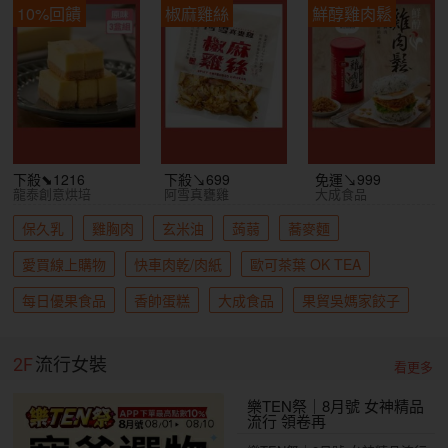
10%回饋
椒麻雞絲
鮮醇雞肉鬆
下殺⬊1216
下殺↘699
免運↘999
龍泰創意烘培
阿雪真甕雞
大成食品
保久乳
雞胸肉
玄米油
蒟蒻
蕎麥麵
愛買線上購物
快車肉乾/肉紙
歐可茶葉 OK TEA
每日優果食品
香帥蛋糕
大成食品
果貿吳媽家餃子
2F
流行女裝
看更多
樂TEN祭｜8月號 女神精品
流行 領卷再