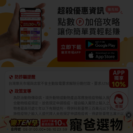
防詐騙提醒
台灣樂天市場與店家不會主動致電要求解除分期付款、要求ATM轉帳。
政策宣導
為防治動物傳染病，境外動物或動物產品等應施檢疫物輸入我國，應符
合動物檢疫規定，並依規定申請檢疫。擅自輸入屬禁止輸入之應施檢疫
物者最高可處七年以下有期徒刑，得併科新臺幣三百萬元以下罰金。應
施檢疫物之輸入人或代理人未依規定申請檢疫者，得處新臺幣五萬元以
上一百萬元以下罰鍰，並得按次處罰。
境外商品不得隨貨贈送應施檢疫物。
收件人違反動物傳染病防治條例第三十四條第三項規定，未將郵遞寄送