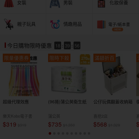
女裝
男裝
化妝保養
親子玩具
情趣用品
電子/紙本書
18
:
39
:
54
今日購物限時優惠
限量優惠券
限時下殺
滿額折百
超級代理效應
(96捲)蒲公英衛生紙
公仔玩偶翻蓋收納箱
樂天Kobo電子書
蒲公英
喜挖2店
$319
$735
$568
$319
$1,350
$1,329