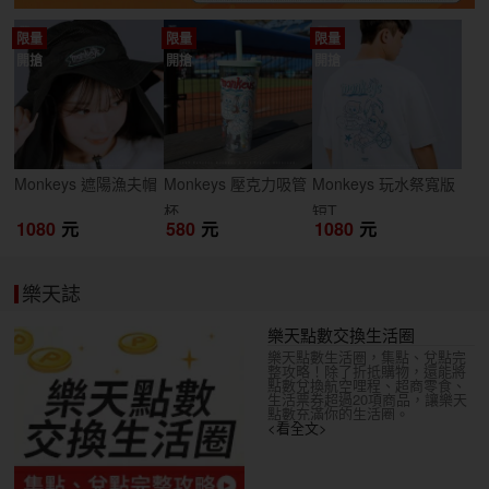
限量
限量
限量
開搶
開搶
開搶
Monkeys 遮陽漁夫帽
Monkeys 壓克力吸管
Monkeys 玩水祭寬版
杯
短T
1080
元
580
元
1080
元
樂天誌
樂天點數交換生活圈
樂天點數生活圈，集點、兌點完
整攻略！除了折抵購物，還能將
點數兌換航空哩程、超商零食、
生活票券超過20項商品，讓樂天
點數充滿你的生活圈。
<看全文>