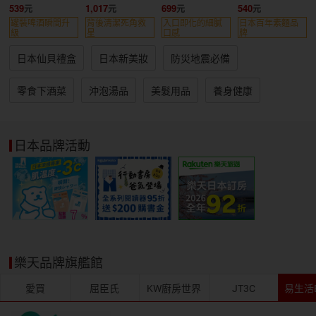
起泡器
心薄脆餅禮盒
539
1,017
699
540
罐裝啤酒瞬間升
背後清潔死角救
入口即化的細膩
日本百年素麵品
級
星
口感
牌
日本仙貝禮盒
日本新美妝
防災地震必備
零食下酒菜
沖泡湯品
美髮用品
養身健康
日本品牌活動
樂天品牌旗艦館
愛買
屈臣氏
KW廚房世界
JT3C
易生活EL