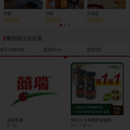
京都
沖繩
北海道
熱門飯店
度假飯店
溫泉飯店
購物網注目店家
姬子的動物園
囍瑞Bioes
喜挖2店
全館免運
阿拉比卡有機即溶咖啡
買1送1
APP下單10%