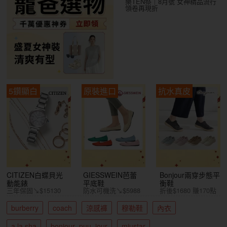
樂TEN祭｜8月號 女神精品流行
領卷再現折
5鑽顯白
原裝進口
抗水真皮
CITIZEN白蝶貝光
GIESSWEIN芭蕾
Bonjour兩穿步態平
動能錶
平底鞋
衡鞋
三年保固↘$15130
防水可機洗↘$5988
折後$1680 賺170點
burberry
coach
涼感褲
穆勒鞋
內衣
a la sha
bonjour_puu_jour
miustar