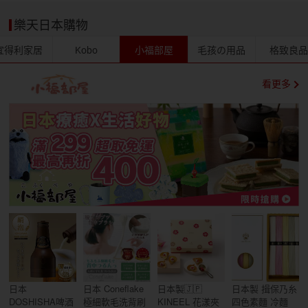
樂天日本購物
宜得利家居
Kobo
小福部屋
毛孩の用品
格致良
看更多
日本
日本 Coneflake
日本製🇯🇵
日本製 揖保乃糸
DOSHISHA啤酒
極細軟毛洗背刷
KINEEL 花漾夾
四色素麵 冷麵