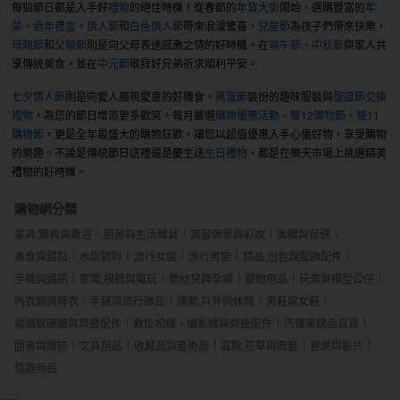
每個節日都是入手好
禮物
的絕佳時機！從春節的
年貨大街
開始，選購豐富的
年
菜
、
過年禮盒
。
情人節
和
白色情人節
帶來浪漫驚喜，
兒童節
為孩子們帶來快樂，
母親節
和
父親節
則是向父母表達感激之情的好時機。在
端午節
、
中秋節
與家人共
享傳統美食，並在
中元節
敬拜好兄弟祈求順利平安。
七夕情人節
則是向愛人展現愛意的好機會。
萬聖節
裝扮的趣味服裝與
聖誕節交換
禮物
，為您的節日增添更多歡笑。每月嚴選
購物優惠活動
、
雙12購物節
、
雙11
購物節
，更是全年最盛大的購物狂歡，讓您以超值優惠入手心儀好物，享受購物
的樂趣。不論是傳統節日送禮還是慶生送
生日禮物
，都是在樂天市場上挑選精美
禮物的好時機。
購物網分類
家具,寢具與衛浴
廚房與生活雜貨
美容保養與彩妝
美體與保健
美食與甜點
水與飲料
流行女裝
流行男裝
精品,包包與服飾配件
手機與通訊
家電,視聽與電玩
嬰幼兒與孕婦
寵物用品
玩具與模型公仔
內衣類與睡衣
手錶與流行飾品
運動,戶外與休閒
男鞋與女鞋
電腦軟硬體與周邊配件
數位相機、攝影機與周邊配件
汽機車精品百貨
圖書與雜誌
文具用品
收藏品與藝術品
庭院,花草與園藝
音樂與影片
情趣用品