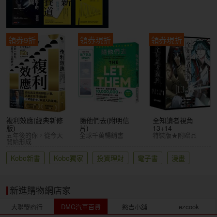
領券9折
領券現折
領券現折
複利效應(經典新修
隨他們去(附明信
全知讀者視角
版)
片)
13+14
五年後的你，從今天
全球千萬暢銷書
特裝版★附贈品
開始形成
Kobo新書
Kobo獨家
投資理財
電子書
漫畫
新進購物網店家
大聯盟商行
DMG汽車百貨
憨吉小舖
ezcook