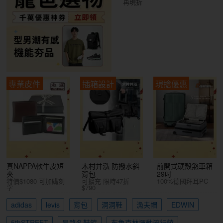
再現折
專業皮件
插箱設計
現搶優惠
真NAPPA軟牛皮短
木村井泓 防撥水斜
前開式硬殼煞車箱
夾
背包
29吋
特價$1080 可加購刻
可擴充 限時47折
100%德國拜耳PC
字
$790
adidas
levis
背包
洞洞鞋
漁夫帽
EDWIN
5thSTREET
昂路名鞋館
布魯克林運動流行館