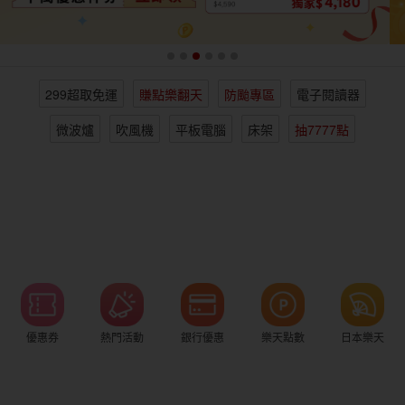
女裝
男裝
化妝保養
情趣用品
299超取免運
賺點樂翻天
防颱專區
電子閱讀器
電子/紙本書
日本購物
海外直送
樂天保險館
微波爐
吹風機
平板電腦
床架
抽7777點
優惠券
熱門活動
銀行優惠
樂天點數
日本樂天