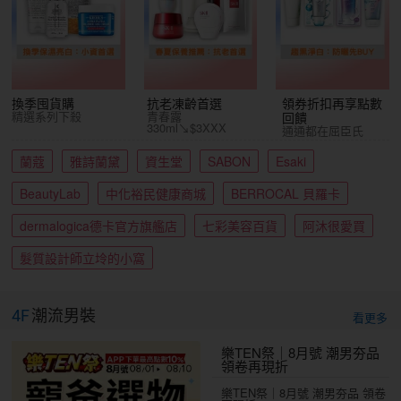
換季囤貨購
抗老凍齡首選
領券折扣再享點數
精選系列下殺
青春露
回饋
330ml↘$3XXX
通通都在屈臣氏
蘭蔻
雅詩蘭黛
資生堂
SABON
Esaki
BeautyLab
中化裕民健康商城
BERROCAL 貝羅卡
dermalogica德卡官方旗艦店
七彩美容百貨
阿沐很愛買
髮質設計師立坽的小窩
4F
潮流男裝
看更多
樂TEN祭｜8月號 潮男夯品
領卷再現折
樂TEN祭｜8月號 潮男夯品 領卷