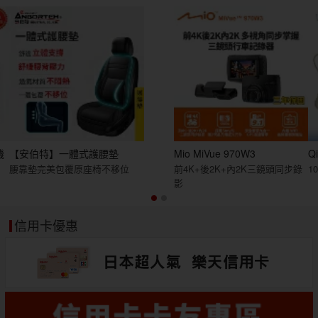
機
【安伯特】一體式護腰墊
Mio MiVue 970W3
Q
腰靠墊完美包覆原座椅不移位
前4K+後2K+內2K三鏡頭同步錄
1
影
信用卡優惠