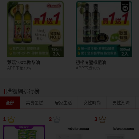
萊瑞100%酪梨油
初榨冷壓橄欖油
APP下單10%
APP下單10%
購物網排行榜
全部
美食蛋糕
居家生活
女性時尚
男性潮流
1
2
3