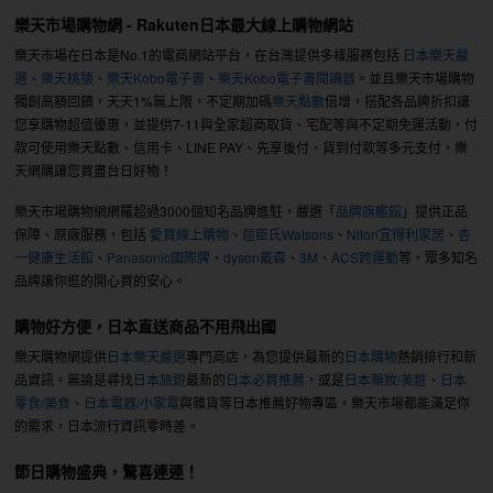
樂天市場購物網 - Rakuten日本最大線上購物網站
樂天市場在日本是No.1的電商網站平台，在台灣提供多樣服務包括
日本樂天嚴
選
、
樂天桃猿
、
樂天Kobo電子書
、
樂天Kobo電子書閱讀器
。並且樂天市場購物
獨創高額回饋，天天1%無上限，不定期加碼
樂天點數
倍增，搭配各品牌折扣讓
您享購物超值優惠，並提供7-11與全家超商取貨、宅配等與不定期免運活動，付
款可使用樂天點數、信用卡、LINE PAY、先享後付、貨到付款等多元支付，樂
天網購讓您買盡台日好物！
樂天市場購物網網羅超過3000個知名品牌進駐，嚴選「
品牌旗艦館
」提供正品
保障、原廠服務，包括
愛買線上購物
、
屈臣氏Watsons
、
Nitori宜得利家居
、
杏
一健康生活館
、
Panasonic國際牌
、
dyson戴森
、
3M
、
ACS跨運動
等，眾多知名
品牌讓你逛的開心買的安心。
購物好方便，日本直送商品不用飛出國
樂天購物網提供
日本樂天嚴選
專門商店，為您提供最新的
日本購物
熱銷排行和新
品資訊，無論是尋找
日本旅遊
最新的
日本必買推薦
，或是
日本藥妝/美粧
、
日本
零食/美食
、
日本電器/小家電
與雜貨等日本推薦好物專區，樂天市場都能滿足你
的需求，日本流行資訊零時差。
節日購物盛典，驚喜連連！