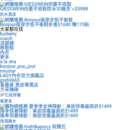
GIESSWEIN芭蕾平底鞋
防水可機洗↘$5988
抗水真皮
Bonjour兩穿步態平衡鞋
折後$1680 賺170點
大家都在找
burberry
coach
涼感褲
穆勒鞋
內衣
更多
a la sha
bonjour_puu_jour
miustar
LADY內衣官方旗艦店
grafi4665
喜番屋 真皮專賣店
方采鐘錶
3F
化妝保養
看更多
換季保養降齡｜美妝保養最高折$1499
換季保養降齡｜美妝保養最高折$1499
保濕鎖水