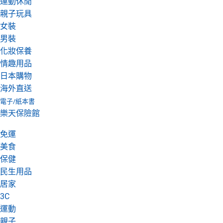
運動休閒
親子玩具
女裝
男裝
化妝保養
情趣用品
日本購物
海外直送
電子/紙本書
樂天保險館
免運
美食
保健
民生用品
居家
3C
運動
親子