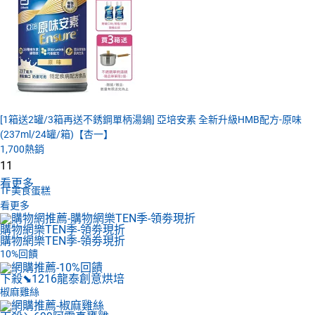
[1箱送2罐/3箱再送不銹鋼單柄湯鍋] 亞培安素 全新升級HMB配方-原味
(237ml/24罐/箱)【杏一】
1,700
熱銷
11
看更多
1F
美食蛋糕
看更多
購物網樂TEN季-領劵現折
購物網樂TEN季-領劵現折
10%回饋
下殺⬊1216
龍泰創意烘培
椒麻雞絲