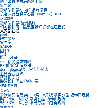
換季囤貨購
精選系列下殺
銷售NO.1
抗老凍齡首選
青春露 330ml↘$3XXX
防曬首選
領券折扣再享點數回饋
通通都在屈臣氏
大家都在找
蘭蔻
雅詩蘭黛
資生堂
SABON
Esaki
更多
BeautyLab
中化裕民健康商城
BERROCAL 貝羅卡
dermalogica德卡官方旗艦店
七彩美容百貨
阿沐很愛買
髮質設計師立坽的小窩
4F
潮流男裝
看更多
樂TEN祭｜8月號 潮男夯品 領卷再現折
樂TEN祭｜8月號 潮男夯品 領卷再現折
專業皮件