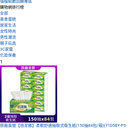
強檔點數回饋專區
購物網排行榜
全部
美食蛋糕
居家生活
女性時尚
男性潮流
親子玩具
3C家電
化妝保養
1
原廠直營【倍潔雅】柔軟舒適抽取式衛生紙(150抽84包/箱)(T1D5BY-P3-