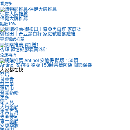
看更多
保健大牌推薦
保健大牌推薦
點數10%
御松田｜奇亞黑白籽 家庭號
膳食纖維
專業醫師推薦
杏輝 蓉憶記膠囊
買2送1
免運再折
Antinol 安適得 酷版 150顆
雷標防偽 關節保養
大家都在找
亞培
葉黃素
益生菌
濕紙巾
營養奶粉
更多
衛立兒
大墩藥局
東喬百貨
專品藥局
杏一藥局
安康藥妝