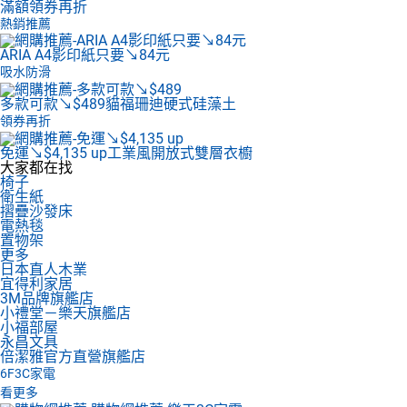
滿額領券再折
熱銷推薦
ARIA A4影印紙
只要↘84元
吸水防滑
多款可款↘$489
貓福珊迪硬式硅藻土
領券再折
免運↘$4,135 up
工業風開放式雙層衣櫥
大家都在找
椅子
衛生紙
摺疊沙發床
電熱毯
置物架
更多
日本直人木業
宜得利家居
3M品牌旗艦店
小禮堂－樂天旗艦店
小福部屋
永昌文具
倍潔雅官方直營旗艦店
6F
3C家電
看更多