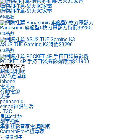
購物網推薦-樂天3C家電
購物網推薦-樂天3C家電
6%點數
Panasonic 旗艦型6枚刃電鬍刀
特價$9280
6%點數
ASUS TUF Gaming K3
特價$3290
6%點數
POCKET 4P 手持口袋攝影機
特價$21900
大家都在找
超級瑪利歐
AMD處理器
iphone
電風扇
行動電源
更多
panasonic
senao神腦生活
JT3C
良興eclife
創宇通訊
集雅社影音家電旗艦館
CameraPro相機專家
7F
保健親子