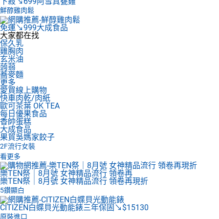
下殺↘699
阿雪真甕雞
鮮醇雞肉鬆
免運↘999
大成食品
大家都在找
保久乳
雞胸肉
玄米油
蒟蒻
蕎麥麵
更多
愛買線上購物
快車肉乾/肉紙
歐可茶葉 OK TEA
每日優果食品
香帥蛋糕
大成食品
果貿吳媽家餃子
2F
流行女裝
看更多
樂TEN祭｜8月號 女神精品流行 領卷再
樂TEN祭｜8月號 女神精品流行 領卷再現折
5鑽顯白
CITIZEN白蝶貝光動能錶
三年保固↘$15130
原裝進口