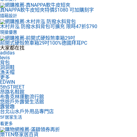
真NAPPA軟牛皮短夾
特價$1080 可加購刻字
插箱設計
木村井泓 防撥水斜背包
可擴充 限時47折$790
現搶優惠
前開式硬殼煞車箱29吋
100%德國拜耳PC
大家都在找
adidas
levis
背包
洞洞鞋
漁夫帽
更多
EDWIN
5thSTREET
昂路名鞋館
布魯克林運動流行館
悠遊戶外露營生活館
露營趣
台北山水戶外用品專門店
5F
居家生活
看更多
樂TEN祭家居百貨