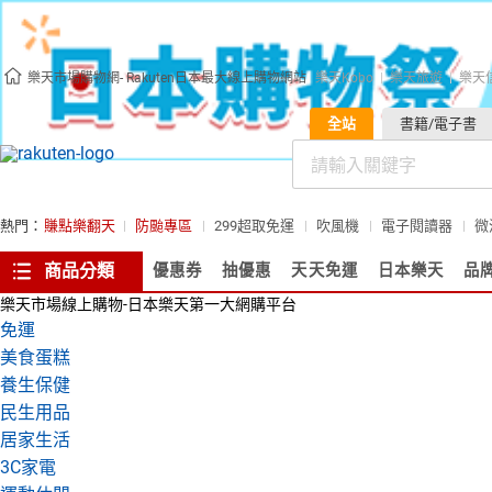
樂天市場購物網- Rakuten日本最大線上購物網站
樂天Kobo
樂天旅遊
樂天
全站
書籍/電子書
熱門：
賺點樂翻天
防颱專區
299超取免運
吹風機
電子閱讀器
微
商品分類
優惠券
抽優惠
天天免運
日本樂天
品
樂天市場線上購物-日本樂天第一大網購平台
免運
美食蛋糕
養生保健
民生用品
居家生活
3C家電