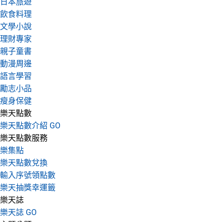
日本旅遊
飲食料理
文學小說
理財專家
親子童書
動漫周邊
語言學習
勵志小品
瘦身保健
樂天點數
樂天點數介紹 GO
樂天點數服務
樂集點
樂天點數兌換
輸入序號領點數
樂天抽獎幸運籤
樂天誌
樂天誌 GO