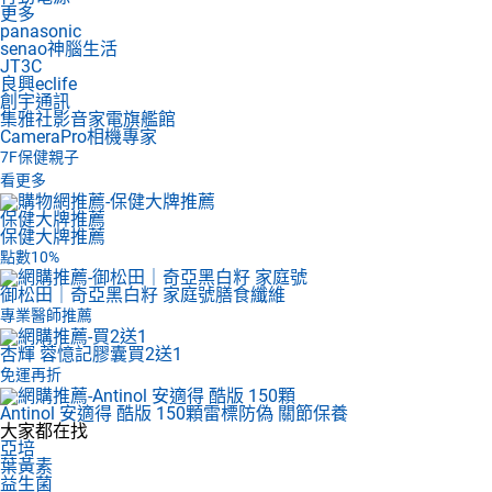
更多
panasonic
senao神腦生活
JT3C
良興eclife
創宇通訊
集雅社影音家電旗艦館
CameraPro相機專家
7F
保健親子
看更多
保健大牌推薦
保健大牌推薦
點數10%
御松田｜奇亞黑白籽 家庭號
膳食纖維
專業醫師推薦
杏輝 蓉憶記膠囊
買2送1
免運再折
Antinol 安適得 酷版 150顆
雷標防偽 關節保養
大家都在找
亞培
葉黃素
益生菌