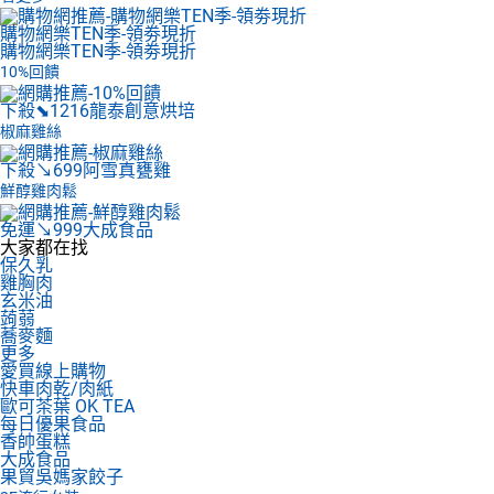
購物網樂TEN季-領劵現折
購物網樂TEN季-領劵現折
10%回饋
下殺⬊1216
龍泰創意烘培
椒麻雞絲
下殺↘699
阿雪真甕雞
鮮醇雞肉鬆
免運↘999
大成食品
大家都在找
保久乳
雞胸肉
玄米油
蒟蒻
蕎麥麵
更多
愛買線上購物
快車肉乾/肉紙
歐可茶葉 OK TEA
每日優果食品
香帥蛋糕
大成食品
果貿吳媽家餃子