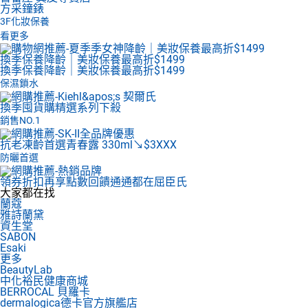
方采鐘錶
3F
化妝保養
看更多
換季保養降齡｜美妝保養最高折$1499
換季保養降齡｜美妝保養最高折$1499
保濕鎖水
換季囤貨購
精選系列下殺
銷售NO.1
抗老凍齡首選
青春露 330ml↘$3XXX
防曬首選
領券折扣再享點數回饋
通通都在屈臣氏
大家都在找
蘭蔻
雅詩蘭黛
資生堂
SABON
Esaki
更多
BeautyLab
中化裕民健康商城
BERROCAL 貝羅卡
dermalogica德卡官方旗艦店