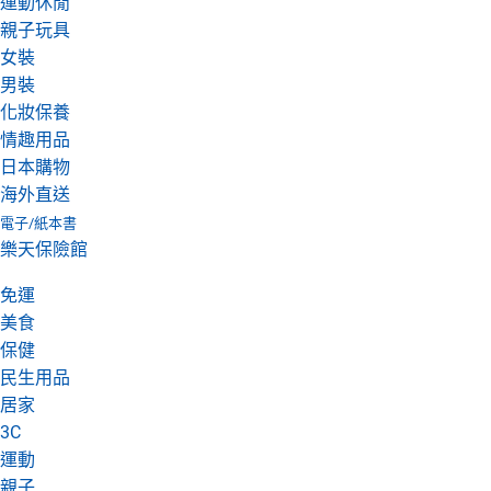
運動休閒
親子玩具
女裝
男裝
化妝保養
情趣用品
日本購物
海外直送
電子/紙本書
樂天保險館
免運
美食
保健
民生用品
居家
3C
運動
親子