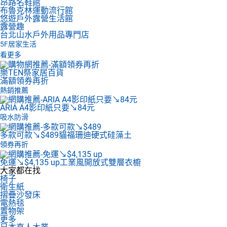
昂路名鞋館
布魯克林運動流行館
悠遊戶外露營生活館
露營趣
台北山水戶外用品專門店
5F
居家生活
看更多
樂TEN祭家居百貨
滿額領券再折
熱銷推薦
ARIA A4影印紙
只要↘84元
吸水防滑
多款可款↘$489
貓福珊迪硬式硅藻土
領券再折
免運↘$4,135 up
工業風開放式雙層衣櫥
大家都在找
椅子
衛生紙
摺疊沙發床
電熱毯
置物架
更多