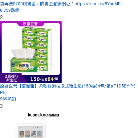
買再送$200購書金，購書金登錄網址：https://reurl.cc/8YpeMR
8,359
熱銷
2
原廠直營【倍潔雅】柔軟舒適抽取式衛生紙(150抽84包/箱)(T1D5BY-P3-
PE)
969
熱銷
3