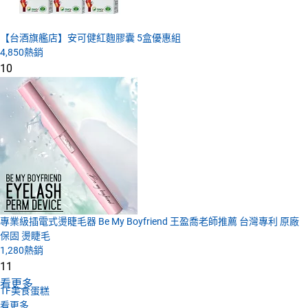
【台酒旗艦店】安可健紅麴膠囊 5盒優惠組
4,850
熱銷
10
專業級插電式燙睫毛器 Be My Boyfriend 王盈喬老師推薦 台灣專利 原廠
保固 燙睫毛
1,280
熱銷
11
看更多
1F
美食蛋糕
看更多