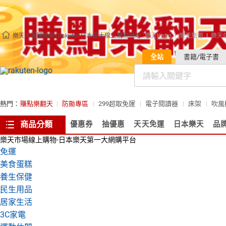
樂天市場購物網- Rakuten日本最大線上購物網站
樂天Kobo
樂天旅遊
樂天
全站
書籍/電子書
熱門：
賺點樂翻天
防颱專區
299超取免運
電子閱讀器
床架
吹風
商品分類
優惠券
抽優惠
天天免運
日本樂天
品
樂天市場線上購物-日本樂天第一大網購平台
免運
美食蛋糕
養生保健
民生用品
居家生活
3C家電