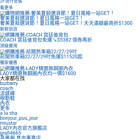
2F
流行女裝
看更多
奢美夏殺選貨節！夏日風格一站GET！
奢美夏殺選貨節！夏日風格一站GET！天天滿額最高折$1300
新款到貨
COACH 宮廷後背包
免運↘$5382 領券再折
頂級實用
前開煞車箱22/27/29吋
免運$11520起
獨家優惠
LADY精選無鋼圈內衣
均一價$1600
大家都在找
burberry
coach
涼感褲
穆勒鞋
內衣
更多
a la sha
bonjour_puu_jour
miustar
LADY內衣官方旗艦店
grafi4665
喜番屋 真皮專賣店