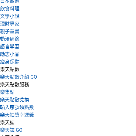
日本旅遊
飲食料理
文學小說
理財專家
親子童書
動漫周邊
語言學習
勵志小品
瘦身保健
樂天點數
樂天點數介紹 GO
樂天點數服務
樂集點
樂天點數兌換
輸入序號領點數
樂天抽獎幸運籤
樂天誌
樂天誌 GO