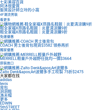
七彩美容百貨
阿沐很愛買
髮質設計師立坽的小窩
4F
潮流男裝
看更多
鞋全家福X昂路名鞋館｜炎夏清涼購9折
鞋全家福X昂路名鞋館｜炎夏清涼購9折
免運優惠
COACH 男士後背包
現貨$3582 領券再折
獨家優惠
MERRELL輕量戶外越野
任挑均一價$3664
原裝進口
Zalto Denk&apos;Art波爾多
手工吹製 75折$2475
大家都在找
adidas
levis
背包
洞洞鞋
漁夫帽
更多
EDWIN
5thSTREET