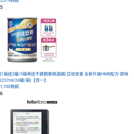
5,319
熱銷
5
[1箱送2罐/3箱再送不銹鋼單柄湯鍋] 亞培安素 全新升級HMB配方-原味
(237ml/24罐/箱)【杏一】
1,700
熱銷
6