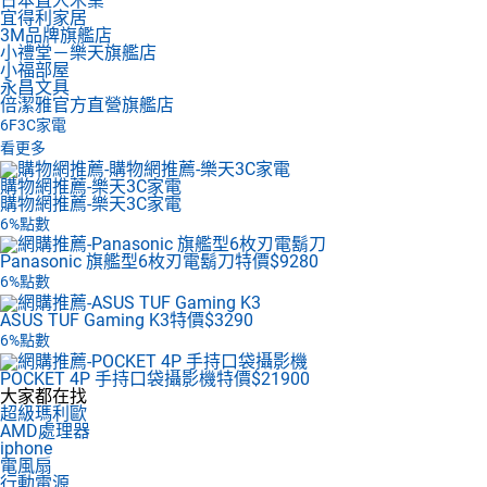
日本直人木業
宜得利家居
3M品牌旗艦店
小禮堂－樂天旗艦店
小福部屋
永昌文具
倍潔雅官方直營旗艦店
6F
3C家電
看更多
購物網推薦-樂天3C家電
購物網推薦-樂天3C家電
6%點數
Panasonic 旗艦型6枚刃電鬍刀
特價$9280
6%點數
ASUS TUF Gaming K3
特價$3290
6%點數
POCKET 4P 手持口袋攝影機
特價$21900
大家都在找
超級瑪利歐
AMD處理器
iphone
電風扇
行動電源