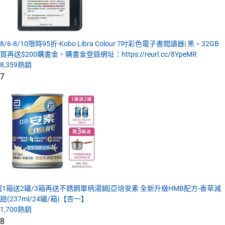
8/6-8/10限時95折-Kobo Libra Colour 7吋彩色電子書閱讀器| 黑。32GB
買再送$200購書金，購書金登錄網址：https://reurl.cc/8YpeMR
8,359
熱銷
7
[1箱送2罐/3箱再送不銹鋼單柄湯鍋]亞培安素 全新升級HMB配方-香草減
甜(237ml/24罐/箱)【杏一】
1,700
熱銷
8