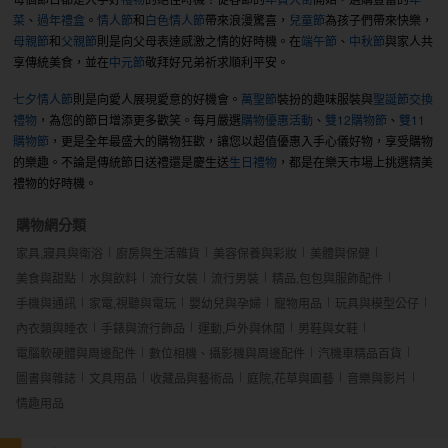
菜
、
過年禮盒
。
情人節
和
白色情人節
帶來浪漫驚喜，
兒童節
為孩子們帶來快樂，
母親節
和
父親節
則是向父母表達感激之情的好時機。在
端午節
、
中秋節
與家人共
享傳統美食，並在
中元節
敬拜好兄弟祈求順利平安。
七夕情人節
則是向愛人展現愛意的好機會。
萬聖節
裝扮的趣味服裝與
聖誕節交換
禮物
，為您的節日增添更多歡笑。每月嚴選
購物優惠活動
、
雙12購物節
、
雙11
購物節
，更是全年最盛大的購物狂歡，讓您以超值優惠入手心儀好物，享受購物
的樂趣。不論是傳統節日送禮還是慶生送
生日禮物
，都是在樂天市場上挑選精美
禮物的好時機。
購物網分類
家具,寢具與衛浴
廚房與生活雜貨
美容保養與彩妝
美體與保健
美食與甜點
水與飲料
流行女裝
流行男裝
精品,包包與服飾配件
手機與通訊
家電,視聽與電玩
嬰幼兒與孕婦
寵物用品
玩具與模型公仔
內衣類與睡衣
手錶與流行飾品
運動,戶外與休閒
男鞋與女鞋
電腦軟硬體與周邊配件
數位相機、攝影機與周邊配件
汽機車精品百貨
圖書與雜誌
文具用品
收藏品與藝術品
庭院,花草與園藝
音樂與影片
情趣用品