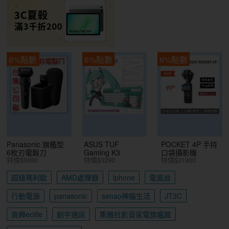
6%點數
6%點數
6%點數
Panasonic 旗艦型
ASUS TUF
POCKET 4P 手持
6枚刃電鬍刀
Gaming K3
口袋攝影機
特價$9280
特價$3290
特價$21900
超級瑪利歐
AMD處理器
iphone
電風扇
行動電源
panasonic
senao神腦生活
JT3C
良興eclife
創宇通訊
集雅社影音家電旗艦館