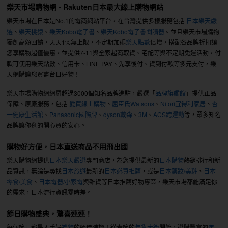
樂天市場購物網 - Rakuten日本最大線上購物網站
樂天市場在日本是No.1的電商網站平台，在台灣提供多樣服務包括
日本樂天嚴
選
、
樂天桃猿
、
樂天Kobo電子書
、
樂天Kobo電子書閱讀器
。並且樂天市場購物
獨創高額回饋，天天1%無上限，不定期加碼
樂天點數
倍增，搭配各品牌折扣讓
您享購物超值優惠，並提供7-11與全家超商取貨、宅配等與不定期免運活動，付
款可使用樂天點數、信用卡、LINE PAY、先享後付、貨到付款等多元支付，樂
天網購讓您買盡台日好物！
樂天市場購物網網羅超過3000個知名品牌進駐，嚴選「
品牌旗艦館
」提供正品
保障、原廠服務，包括
愛買線上購物
、
屈臣氏Watsons
、
Nitori宜得利家居
、
杏
一健康生活館
、
Panasonic國際牌
、
dyson戴森
、
3M
、
ACS跨運動
等，眾多知名
品牌讓你逛的開心買的安心。
購物好方便，日本直送商品不用飛出國
樂天購物網提供
日本樂天嚴選
專門商店，為您提供最新的
日本購物
熱銷排行和新
品資訊，無論是尋找
日本旅遊
最新的
日本必買推薦
，或是
日本藥妝/美粧
、
日本
零食/美食
、
日本電器/小家電
與雜貨等日本推薦好物專區，樂天市場都能滿足你
的需求，日本流行資訊零時差。
節日購物盛典，驚喜連連！
每個節日都是入手好
禮物
的絕佳時機！從春節的
年貨大街
開始，選購豐富的
年