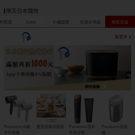
樂天日本購物
利家居
Kobo
小福部屋
毛孩の用品
格致良品
看更多
Panasonic水離
麗克特萬用調理
Panasonic黑科
Panasonic廚餘
子吹風機
技美容儀
機