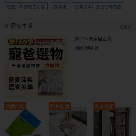
悠遊戶外露營生活館
露營趣
台北山水戶外用品專門店
5F
居家生活
看更多
樂TEN祭家居百貨
滿額領券再折
熱銷推薦
吸水防滑
領券再折