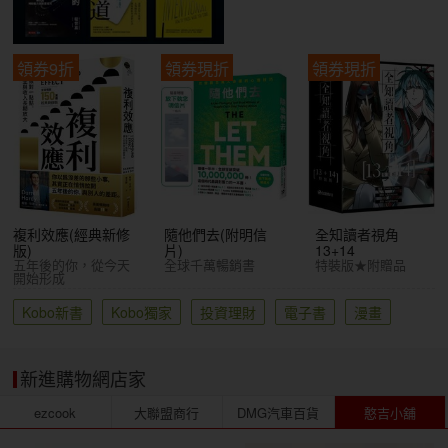
領券9折
領券現折
領券現折
複利效應(經典新修
隨他們去(附明信
全知讀者視角
版)
片)
13+14
五年後的你，從今天
全球千萬暢銷書
特裝版★附贈品
開始形成
Kobo新書
Kobo獨家
投資理財
電子書
漫畫
新進購物網店家
ezcook
大聯盟商行
DMG汽車百貨
憨吉小舖