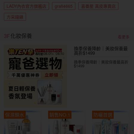
LADY內衣官方旗艦店
grafi4665
喜番屋 真皮專賣店
方采鐘錶
3F
化妝保養
看更多
換季保養降齡｜美妝保養最
高折$1499
換季保養降齡｜美妝保養最高折
$1499
保濕鎖水
銷售NO.1
防曬首選