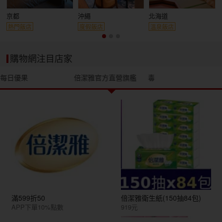
京都
沖繩
北海道
熱門飯店
度假飯店
溫泉飯店
購物網注目店家
每日優果
倍潔雅官方直營旗艦
毒
滿599折50
倍潔雅衛生紙(150抽84包)
APP下單10%點數
919元