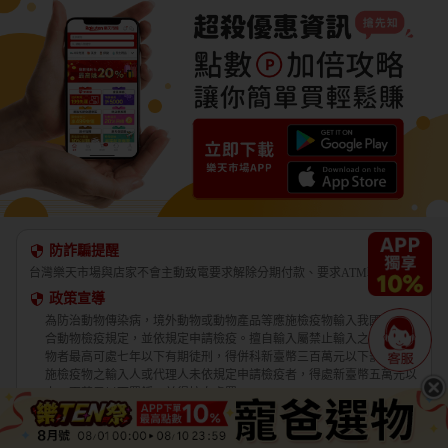
防詐騙提醒
台灣樂天市場與店家不會主動致電要求解除分期付款、要求ATM轉帳。
政策宣導
為防治動物傳染病，境外動物或動物產品等應施檢疫物輸入我國，應符
合動物檢疫規定，並依規定申請檢疫。擅自輸入屬禁止輸入之應施檢疫
物者最高可處七年以下有期徒刑，得併科新臺幣三百萬元以下罰金。應
施檢疫物之輸入人或代理人未依規定申請檢疫者，得處新臺幣五萬元以
上一百萬元以下罰鍰，並得按次處罰。
境外商品不得隨貨贈送應施檢疫物。
收件人違反動物傳染病防治條例第三十四條第三項規定，未將郵遞寄送
輸入之應施檢疫物送交輸出入動物檢疫機關銷燬者，處新臺幣三萬元以