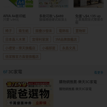
ARIA A4影印紙
多款可款↘$489
免運↘$4,135 up
只要↘84元
貓福珊迪硬式硅藻土
工業風開放式雙層衣
櫥
椅子
衛生紙
摺疊沙發床
電熱毯
置物架
日本直人木業
宜得利家居
3M品牌旗艦店
小禮堂－樂天旗艦店
小福部屋
永昌文具
倍潔雅官方直營旗艦店
6F
3C家電
看更多
購物網推薦-樂天3C家電
購物網推薦-樂天3C家電