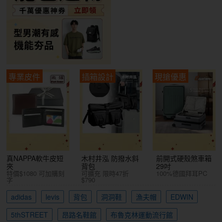
專業皮件
插箱設計
現搶優惠
真NAPPA軟牛皮短
木村井泓 防撥水斜
前開式硬殼煞車箱
夾
背包
29吋
特價$1080 可加購刻
可擴充 限時47折
100%德國拜耳PC
字
$790
adidas
levis
背包
洞洞鞋
漁夫帽
EDWIN
5thSTREET
昂路名鞋館
布魯克林運動流行館