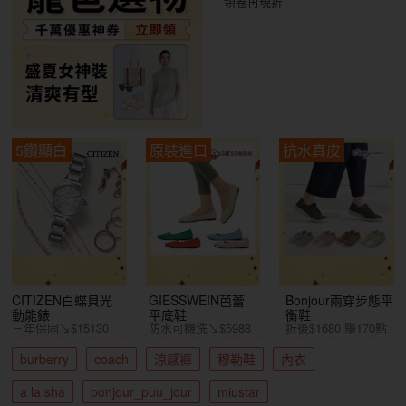
領卷再現折
5鑽顯白
原裝進口
抗水真皮
CITIZEN白蝶貝光
GIESSWEIN芭蕾
Bonjour兩穿步態平
動能錶
平底鞋
衡鞋
三年保固↘$15130
防水可機洗↘$5988
折後$1680 賺170點
burberry
coach
涼感褲
穆勒鞋
內衣
a la sha
bonjour_puu_jour
miustar