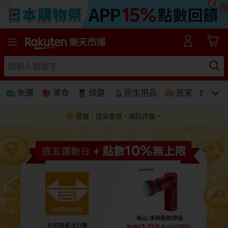
樂天市場線上購物-日本樂天第一大網購平台
免運
美食
保健
民生用品
居家
3C
提醒：提高警覺。慎防詐騙。
免運
美食蛋糕
養生保健
民生用品
居家生活
3C家電
運動休閒
親子玩具