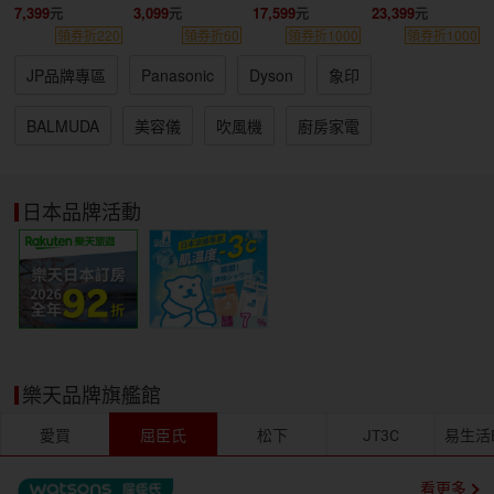
7,399
3,099
17,599
23,399
領券折220
領券折60
領券折1000
領券折1000
JP品牌專區
Panasonic
Dyson
象印
BALMUDA
美容儀
吹風機
廚房家電
日本品牌活動
樂天品牌旗艦館
愛買
屈臣氏
松下
JT3C
易生活EL
看更多