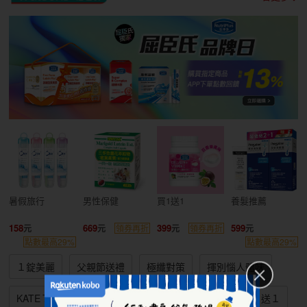
暑假旅行
男性保健
買1送1
養髮推薦
158
669
399
599
領券再折
領券再折
點數最高29%
點數最高29%
１錠美麗
父親節送禮
極纖對策
揮別惱人體味
KATE７折
兩件６６折up
友善環境清潔
買１送１