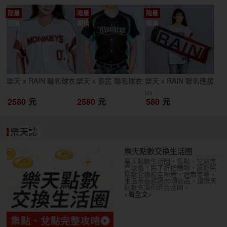
限量
限量
限量
開搶
開搶
開搶
樂天 x RAIN 聯名球衣
樂天 x 泰民 聯名球衣
樂天 x RAIN 聯名應援
巾
2580
元
2580
元
580
元
樂天誌
樂天點數交換生活圈
樂天點數生活圈，集點、兌點完
整攻略！除了折抵購物，還能將
點數兌換航空哩程、超商零食、
生活票券超過20項商品，讓樂天
點數充滿你的生活圈。
<看全文>