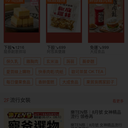
下殺⬊1216
下殺↘699
免運↘999
龍泰創意烘培
阿雪真甕雞
大成食品
保久乳
雞胸肉
玄米油
蒟蒻
蕎麥麵
愛買線上購物
快車肉乾/肉紙
歐可茶葉 OK TEA
每日優果食品
香帥蛋糕
大成食品
果貿吳媽家餃子
2F
流行女裝
看更多
樂TEN祭｜8月號 女神精品
流行 領卷再
樂TEN祭｜8月號 女神精品流行