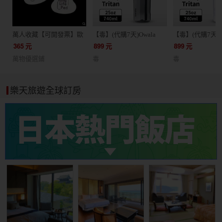
萬人收藏【可開發票】歐
【毒】(代購7天)Owala
【毒】(代購7天)O
姆龍OMRON【10張5對
Freesip Tritan彈蓋+可拆式
Freesip Trita
365
元
899
元
899
元
裝】按摩儀貼片適合歐姆
吸管運動水壺/ 專利雙飲
吸管運動水壺/ 
萬物優選鋪
毒
毒
龍低頻按摩儀 貼片F128
口/ 740ml/ 格雷灰
口/ 740ml/薰衣紫
F127F020
樂天旅遊全球訂房