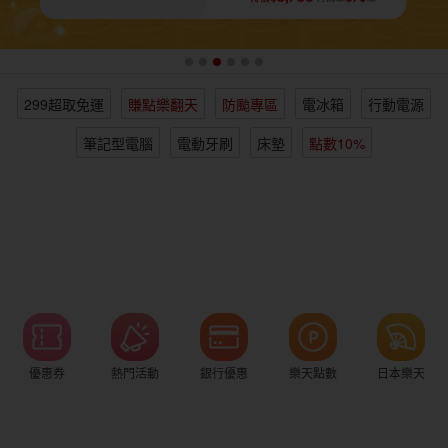
女裝
男裝
化妝保養
情趣用品
299超取免運
賺點樂翻天
防颱專區
電冰箱
行動電源
電子/紙本書
日本購物
海外直送
樂天保險館
筆記型電腦
電動牙刷
床墊
點數10%
優惠券
熱門活動
銀行優惠
樂天點數
日本樂天