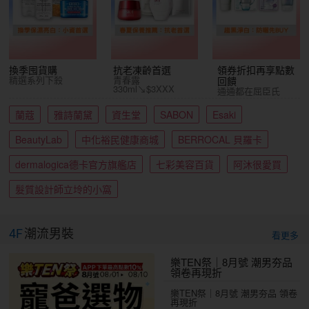
換季囤貨購
抗老凍齡首選
領券折扣再享點數
精選系列下殺
青春露
回饋
330ml↘$3XXX
通通都在屈臣氏
蘭蔻
雅詩蘭黛
資生堂
SABON
Esaki
BeautyLab
中化裕民健康商城
BERROCAL 貝羅卡
dermalogica德卡官方旗艦店
七彩美容百貨
阿沐很愛買
髮質設計師立坽的小窩
4F
潮流男裝
看更多
樂TEN祭｜8月號 潮男夯品
領卷再現折
樂TEN祭｜8月號 潮男夯品 領卷
再現折