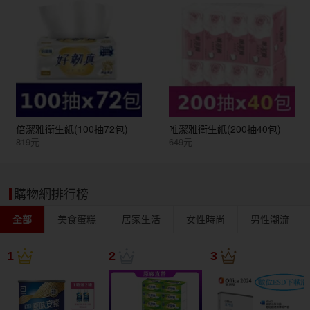
倍潔雅衛生紙(100抽72包)
唯潔雅衛生紙(200抽40包)
819元
649元
購物網排行榜
全部
美食蛋糕
居家生活
女性時尚
男性潮流
1
2
3