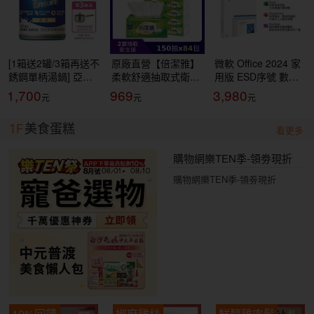
[1箱送2罐/3箱再送不
原廠直營【倍潔雅】
微軟 Office 2024 家
銹鋼單柄湯鍋] 亞培
柔軟舒適抽取式衛生
用版 ESD序號 數位
安素 全新升級HMB配
紙(150抽84包/箱)
下載版[領券折價再贈
1,700
969
3,980
方-原味(237ml/24罐/
(T1D5BY-P3-PE)
點]
箱)【杏一】
1F
美食蛋糕
看更多
購物網樂TEN季-領劵現折
購物網樂TEN季-領劵現折
10%回饋
椒麻雞絲
鮮醇雞肉鬆