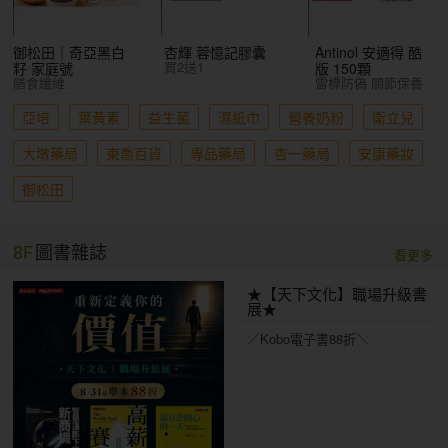
御松田｜奇亞黑白
杏輝 蓉憶記膠囊
Antinol 安適得 酷
買2送1
籽 家庭號
版 150顆
膳食纖維
雷標防偽 關節保養
亞培
葉黃素
益生菌
濕紙巾
營養奶粉
衛立兒
大墩藥局
東喬百貨
專品藥局
杏一藥局
安康藥妝
御松田
8F
圖書雜誌
看更多
★【天下文化】職場升級書
展★
／Kobo電子書88折＼