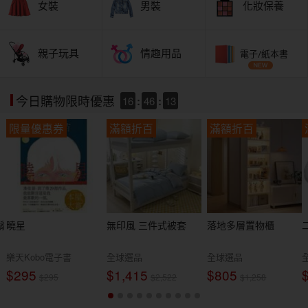
女裝
男裝
化妝保養
親子玩具
情趣用品
電子/紙本書
16
:
46
:
12
今日購物限時優惠
限量優惠券
滿額折百
滿額折百
鬍
曉星
無印風 三件式被套
落地多層置物櫃
樂天Kobo電子書
全球選品
全球選品
$295
$1,415
$805
$295
$2,522
$1,258