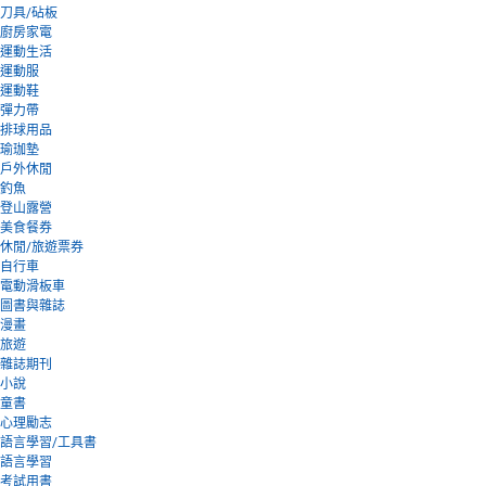
刀具/砧板
廚房家電
運動生活
運動服
運動鞋
彈力帶
排球用品
瑜珈墊
戶外休閒
釣魚
登山露營
美食餐券
休閒/旅遊票券
自行車
電動滑板車
圖書與雜誌
漫畫
旅遊
雜誌期刊
小說
童書
心理勵志
語言學習/工具書
語言學習
考試用書