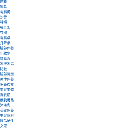
床墊
家具
電腦椅
沙發
鞋櫃
螢幕架
衣櫃
電腦桌
升降桌
臉部保養
化妝水
精華液
乳液乳霜
防曬
臉部清潔
男性保養
保養禮盒
美髮美體
洗髮精
護髮用品
沐浴乳
私密保養
美髮器材
飾品配件
女錶