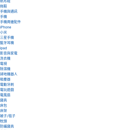
帆布鞋
拖鞋
手機與通訊
手機
手機周邊配件
iPhone
小米
三星手機
藍牙耳機
ipad
影音與家電
洗衣機
電視
除濕機
掃地機器人
吸塵器
電動牙刷
電玩遊戲
電風扇
寢具
床包
床架
被子/毯子
枕頭
防蟎寢具