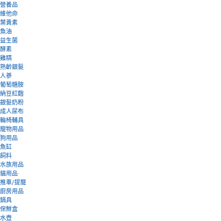
營養品
維他命
葉黃素
魚油
益生菌
酵素
雞精
熟齡銀髮
人蔘
葡萄糖胺
納豆紅麴
銀髮奶粉
成人尿布
輪椅輔具
寵物用品
狗用品
魚缸
飼料
水族用品
貓用品
推車/提籠
廚房用品
鍋具
保鮮盒
水壺