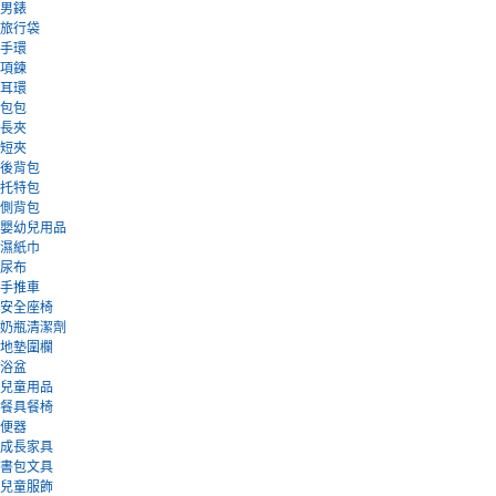
男錶
旅行袋
手環
項鍊
耳環
包包
長夾
短夾
後背包
托特包
側背包
嬰幼兒用品
濕紙巾
尿布
手推車
安全座椅
奶瓶清潔劑
地墊圍欄
浴盆
兒童用品
餐具餐椅
便器
成長家具
書包文具
兒童服飾