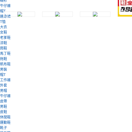
襯衫
牛仔褲
帽T
連身裙
T恤
大衣
女鞋
老爹鞋
涼鞋
雨鞋
馬丁鞋
拖鞋
帆布鞋
男裝
帽T
工作褲
外套
男帽
牛仔褲
皮帶
男鞋
皮鞋
休閒鞋
運動鞋
靴子