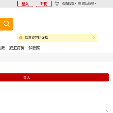
登入
註冊
購物指南
網站服務
提高警覺防詐騙
點數
旅遊訂房
保險館
登入