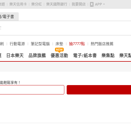
旅遊
樂天信用卡
樂分紅
樂天國際銀行
我要開店
APP
籍/電子書
刷
行動電源
筆記型電腦
床墊
抽7777點
熱門飯店推薦
運
日本樂天
品牌旗艦
優惠活動
電子/紙本書
樂集點
樂天
能輕鬆享有！