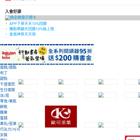
入會好康
APP下單天天10%回饋
賺點樂翻天回饋10%無上限
會員神券天天領
蛋糕/甜點
布丁
甜點
千層蛋糕
生日蛋糕
派/塔
零食/果乾
餅乾
糖果
蜜餞
果乾/堅果
巧克力/可可
女裝