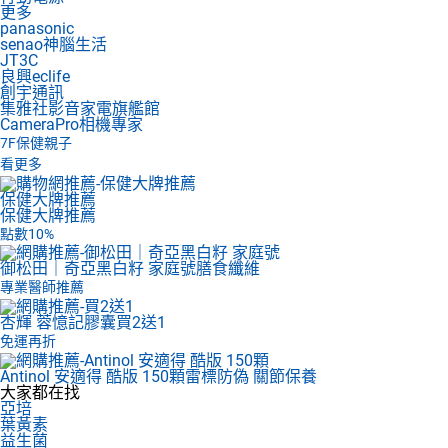
更多
panasonic
senao神腦生活
JT3C
良興eclife
創宇通訊
集雅社影音家電旗艦館
CameraPro相機專家
7F
保健親子
看更多
保健大牌推薦
保健大牌推薦
點數10%
御松田｜奇亞黑白籽 家庭號
膳食纖維
專業醫師推薦
杏輝 蓉憶記膠囊
買2送1
免運再折
Antinol 安適得 酷版 150顆
雷標防偽 關節保養
大家都在找
亞培
葉黃素
益生菌