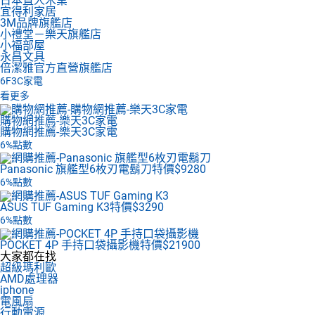
日本直人木業
宜得利家居
3M品牌旗艦店
小禮堂－樂天旗艦店
小福部屋
永昌文具
倍潔雅官方直營旗艦店
6F
3C家電
看更多
購物網推薦-樂天3C家電
購物網推薦-樂天3C家電
6%點數
Panasonic 旗艦型6枚刃電鬍刀
特價$9280
6%點數
ASUS TUF Gaming K3
特價$3290
6%點數
POCKET 4P 手持口袋攝影機
特價$21900
大家都在找
超級瑪利歐
AMD處理器
iphone
電風扇
行動電源