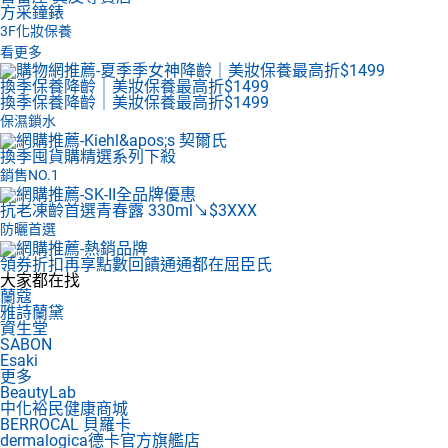
方采鐘錶
3F
化妝保養
看更多
換季保養降齡｜美妝保養最高折$1499
換季保養降齡｜美妝保養最高折$1499
保濕鎖水
換季囤貨購
精選系列下殺
銷售NO.1
抗老凍齡首選
青春露 330ml↘$3XXX
防曬首選
領券折扣再享點數回饋
通通都在屈臣氏
大家都在找
蘭蔻
雅詩蘭黛
資生堂
SABON
Esaki
更多
BeautyLab
中化裕民健康商城
BERROCAL 貝羅卡
dermalogica德卡官方旗艦店