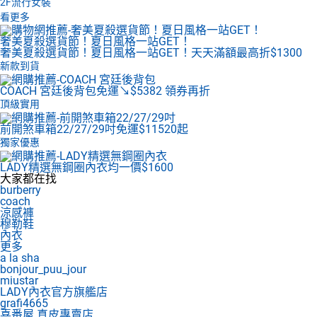
2F
流行女裝
看更多
奢美夏殺選貨節！夏日風格一站GET！
奢美夏殺選貨節！夏日風格一站GET！天天滿額最高折$1300
新款到貨
COACH 宮廷後背包
免運↘$5382 領券再折
頂級實用
前開煞車箱22/27/29吋
免運$11520起
獨家優惠
LADY精選無鋼圈內衣
均一價$1600
大家都在找
burberry
coach
涼感褲
穆勒鞋
內衣
更多
a la sha
bonjour_puu_jour
miustar
LADY內衣官方旗艦店
grafi4665
喜番屋 真皮專賣店