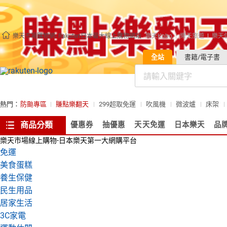
樂天市場購物網- Rakuten日本最大線上購物網站
樂天Kobo
樂天旅遊
樂天
全站
書籍/電子書
熱門：
防颱專區
賺點樂翻天
299超取免運
吹風機
微波爐
床架
商品分類
優惠券
抽優惠
天天免運
日本樂天
品
樂天市場線上購物-日本樂天第一大網購平台
免運
美食蛋糕
養生保健
民生用品
居家生活
3C家電