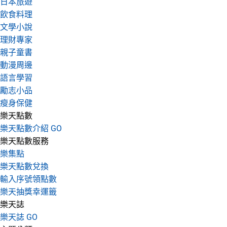
日本旅遊
飲食料理
文學小說
理財專家
親子童書
動漫周邊
語言學習
勵志小品
瘦身保健
樂天點數
樂天點數介紹 GO
樂天點數服務
樂集點
樂天點數兌換
輸入序號領點數
樂天抽獎幸運籤
樂天誌
樂天誌 GO