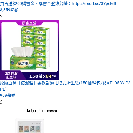
買再送$200購書金，購書金登錄網址：https://reurl.cc/8YpeMR
8,359
熱銷
2
原廠直營【倍潔雅】柔軟舒適抽取式衛生紙(150抽84包/箱)(T1D5BY-P3-
PE)
969
熱銷
3