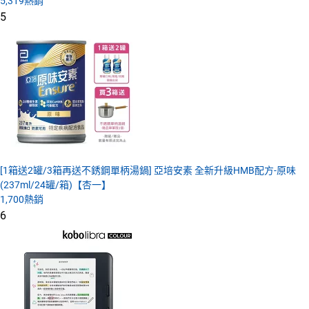
5,319
熱銷
5
[1箱送2罐/3箱再送不銹鋼單柄湯鍋] 亞培安素 全新升級HMB配方-原味
(237ml/24罐/箱)【杏一】
1,700
熱銷
6