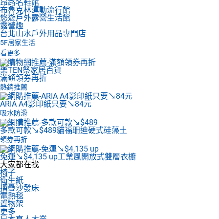
昂路名鞋館
布魯克林運動流行館
悠遊戶外露營生活館
露營趣
台北山水戶外用品專門店
5F
居家生活
看更多
樂TEN祭家居百貨
滿額領券再折
熱銷推薦
ARIA A4影印紙
只要↘84元
吸水防滑
多款可款↘$489
貓福珊迪硬式硅藻土
領券再折
免運↘$4,135 up
工業風開放式雙層衣櫥
大家都在找
椅子
衛生紙
摺疊沙發床
電熱毯
置物架
更多