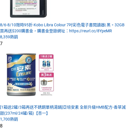
8/6-8/10限時95折-Kobo Libra Colour 7吋彩色電子書閱讀器| 黑。32GB
買再送$200購書金，購書金登錄網址：https://reurl.cc/8YpeMR
8,359
熱銷
7
[1箱送2罐/3箱再送不銹鋼單柄湯鍋]亞培安素 全新升級HMB配方-香草減
甜(237ml/24罐/箱)【杏一】
1,700
熱銷
8