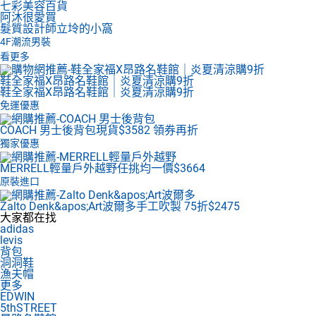
七彩美容百貨
阿沐很愛買
髮質設計師立坽的小窩
4F
潮流男裝
看更多
鞋全家福X昂路名鞋館｜炎夏清涼購9折
鞋全家福X昂路名鞋館｜炎夏清涼購9折
免運優惠
COACH 男士後背包
現貨$3582 領券再折
獨家優惠
MERRELL輕量戶外越野
任挑均一價$3664
原裝進口
Zalto Denk&apos;Art波爾多
手工吹製 75折$2475
大家都在找
adidas
levis
背包
洞洞鞋
漁夫帽
更多
EDWIN
5thSTREET