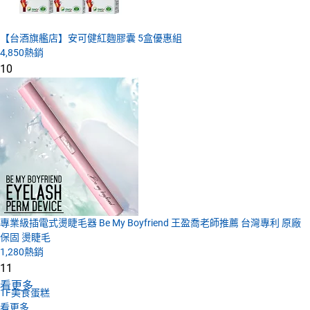
【台酒旗艦店】安可健紅麴膠囊 5盒優惠組
4,850
熱銷
10
專業級插電式燙睫毛器 Be My Boyfriend 王盈喬老師推薦 台灣專利 原廠
保固 燙睫毛
1,280
熱銷
11
看更多
1F
美食蛋糕
看更多