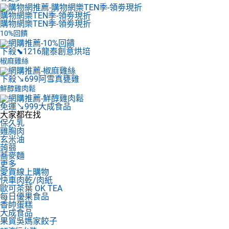
購物網樂TEN季-領劵現折
購物網樂TEN季-領劵現折
10%回饋
下殺⬊1216
龍泰創意烘培
椒麻雞絲
下殺↘699
阿雪真甕雞
鮮醇雞肉鬆
免運↘999
大成食品
大家都在找
保久乳
雞胸肉
玄米油
蒟蒻
蕎麥麵
更多
愛買線上購物
快車肉乾/肉紙
歐可茶葉 OK TEA
每日優果食品
香帥蛋糕
大成食品
果貿吳媽家餃子