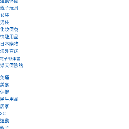
運動休閒
親子玩具
女裝
男裝
化妝保養
情趣用品
日本購物
海外直送
電子/紙本書
樂天保險館
免運
美食
保健
民生用品
居家
3C
運動
親子