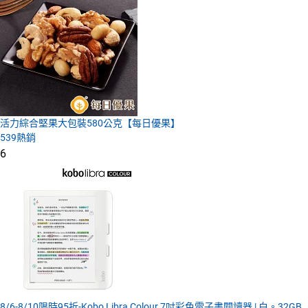
活力綜合堅果大包裝580公克【每日優果】
539
熱銷
6
8/6-8/10限時95折-Kobo Libra Colour 7吋彩色電子書閱讀器 | 白。32GB