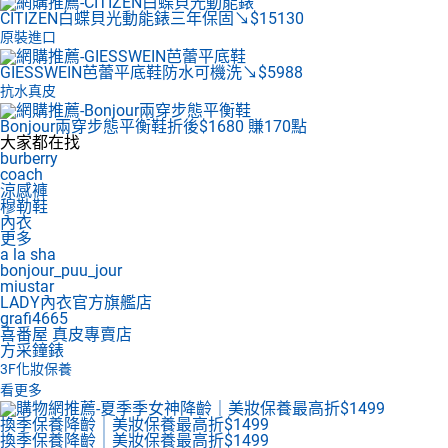
CITIZEN白蝶貝光動能錶
三年保固↘$15130
原裝進口
GIESSWEIN芭蕾平底鞋
防水可機洗↘$5988
抗水真皮
Bonjour兩穿步態平衡鞋
折後$1680 賺170點
大家都在找
burberry
coach
涼感褲
穆勒鞋
內衣
更多
a la sha
bonjour_puu_jour
miustar
LADY內衣官方旗艦店
grafi4665
喜番屋 真皮專賣店
方采鐘錶
3F
化妝保養
看更多
換季保養降齡｜美妝保養最高折$1499
換季保養降齡｜美妝保養最高折$1499