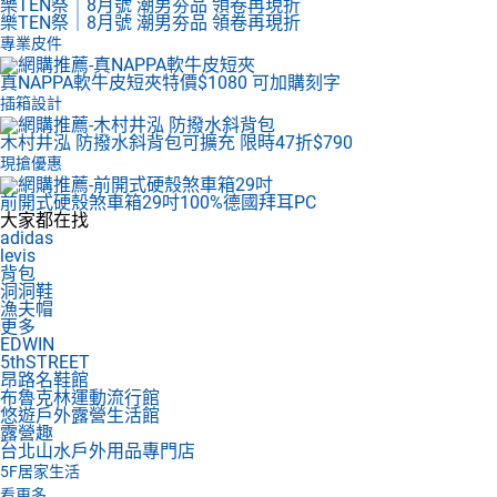
樂TEN祭｜8月號 潮男夯品 領卷再現折
樂TEN祭｜8月號 潮男夯品 領卷再現折
專業皮件
真NAPPA軟牛皮短夾
特價$1080 可加購刻字
插箱設計
木村井泓 防撥水斜背包
可擴充 限時47折$790
現搶優惠
前開式硬殼煞車箱29吋
100%德國拜耳PC
大家都在找
adidas
levis
背包
洞洞鞋
漁夫帽
更多
EDWIN
5thSTREET
昂路名鞋館
布魯克林運動流行館
悠遊戶外露營生活館
露營趣
台北山水戶外用品專門店
5F
居家生活
看更多