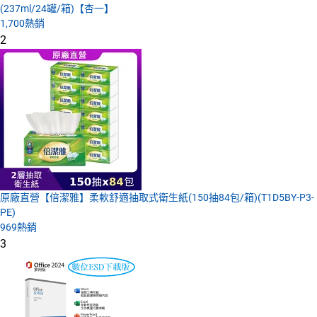
(237ml/24罐/箱)【杏一】
1,700
熱銷
2
原廠直營【倍潔雅】柔軟舒適抽取式衛生紙(150抽84包/箱)(T1D5BY-P3-
PE)
969
熱銷
3