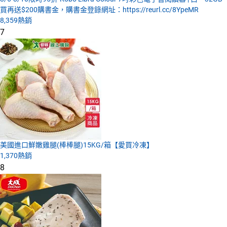
買再送$200購書金，購書金登錄網址：https://reurl.cc/8YpeMR
8,359
熱銷
7
美國進口鮮嫩雞腿(棒棒腿)15KG/箱【愛買冷凍】
1,370
熱銷
8