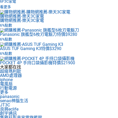
6F
3C家電
看更多
購物網推薦-樂天3C家電
購物網推薦-樂天3C家電
6%點數
Panasonic 旗艦型6枚刃電鬍刀
特價$9280
6%點數
ASUS TUF Gaming K3
特價$3290
6%點數
POCKET 4P 手持口袋攝影機
特價$21900
大家都在找
超級瑪利歐
AMD處理器
iphone
電風扇
行動電源
更多
panasonic
senao神腦生活
JT3C
良興eclife
創宇通訊
集雅社影音家電旗艦館