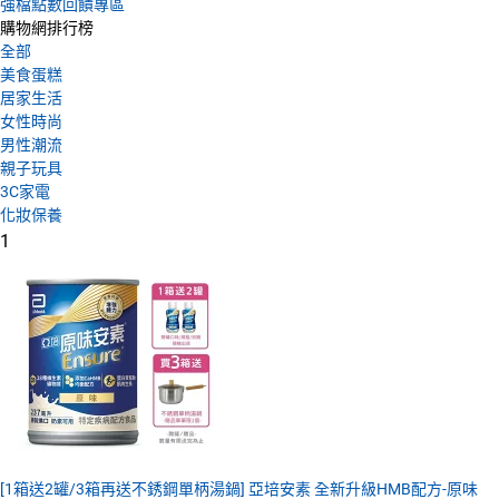
強檔點數回饋專區
購物網排行榜
全部
美食蛋糕
居家生活
女性時尚
男性潮流
親子玩具
3C家電
化妝保養
1
[1箱送2罐/3箱再送不銹鋼單柄湯鍋] 亞培安素 全新升級HMB配方-原味