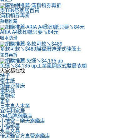
樂TEN祭家居百貨
滿額領券再折
熱銷推薦
ARIA A4影印紙
只要↘84元
吸水防滑
多款可款↘$489
貓福珊迪硬式硅藻土
領券再折
免運↘$4,135 up
工業風開放式雙層衣櫥
大家都在找
椅子
衛生紙
摺疊沙發床
電熱毯
置物架
更多
日本直人木業
宜得利家居
3M品牌旗艦店
小禮堂－樂天旗艦店
小福部屋
永昌文具
倍潔雅官方直營旗艦店