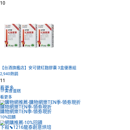
10
【台酒旗艦店】安可健紅麴膠囊 3盒優惠組
2,940
熱銷
11
看更多
1F
美食蛋糕
看更多
購物網樂TEN季-領劵現折
購物網樂TEN季-領劵現折
10%回饋
下殺⬊1216
龍泰創意烘培