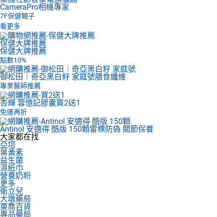
CameraPro相機專家
7F
保健親子
看更多
保健大牌推薦
保健大牌推薦
點數10%
御松田｜奇亞黑白籽 家庭號
膳食纖維
專業醫師推薦
杏輝 蓉憶記膠囊
買2送1
免運再折
Antinol 安適得 酷版 150顆
雷標防偽 關節保養
大家都在找
亞培
葉黃素
益生菌
濕紙巾
營養奶粉
更多
衛立兒
大墩藥局
東喬百貨
專品藥局