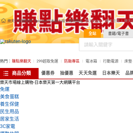
樂天市場購物網- Rakuten日本最大線上購物網站
樂天Kobo
樂天旅遊
樂天
全站
書籍/電子書
熱門：
賺點樂翻天
299超取免運
防颱專區
電冰箱
行動電源
床墊
商品分類
優惠券
抽優惠
天天免運
日本樂天
品
樂天市場線上購物-日本樂天第一大網購平台
免運
美食蛋糕
養生保健
民生用品
居家生活
3C家電