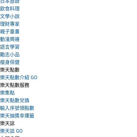
日本旅遊
飲食料理
文學小說
理財專家
親子童書
動漫周邊
語言學習
勵志小品
瘦身保健
樂天點數
樂天點數介紹 GO
樂天點數服務
樂集點
樂天點數兌換
輸入序號領點數
樂天抽獎幸運籤
樂天誌
樂天誌 GO