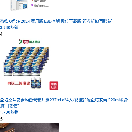
微軟 Office 2024 家用版 ESD序號 數位下載版[領券折價再贈點]
3,980
熱銷
4
亞培原味安素均衡營養升級237ml x24入/箱(贈2罐亞培安素 220ml隨身
瓶)【愛買】
1,700
熱銷
5