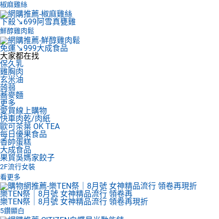
椒麻雞絲
下殺↘699
阿雪真甕雞
鮮醇雞肉鬆
免運↘999
大成食品
大家都在找
保久乳
雞胸肉
玄米油
蒟蒻
蕎麥麵
更多
愛買線上購物
快車肉乾/肉紙
歐可茶葉 OK TEA
每日優果食品
香帥蛋糕
大成食品
果貿吳媽家餃子
2F
流行女裝
看更多
樂TEN祭｜8月號 女神精品流行 領卷再
樂TEN祭｜8月號 女神精品流行 領卷再現折
5鑽顯白