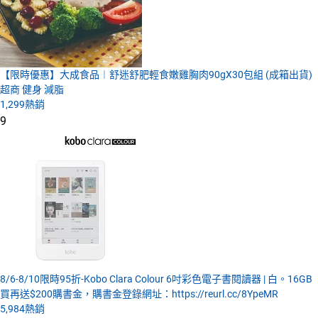
【限時優惠】大成食品︱舒迷舒肥輕食嫩雞胸肉90gX30包組 (成箱出貨)
超商 健身 減脂
1,299
熱銷
9
8/6-8/10限時95折-Kobo Clara Colour 6吋彩色電子書閱讀器 | 白。16GB
買再送$200購書金，購書金登錄網址：https://reurl.cc/8YpeMR
5,984
熱銷