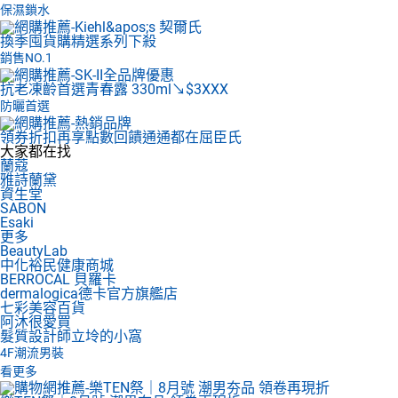
保濕鎖水
換季囤貨購
精選系列下殺
銷售NO.1
抗老凍齡首選
青春露 330ml↘$3XXX
防曬首選
領券折扣再享點數回饋
通通都在屈臣氏
大家都在找
蘭蔻
雅詩蘭黛
資生堂
SABON
Esaki
更多
BeautyLab
中化裕民健康商城
BERROCAL 貝羅卡
dermalogica德卡官方旗艦店
七彩美容百貨
阿沐很愛買
髮質設計師立坽的小窩
4F
潮流男裝
看更多