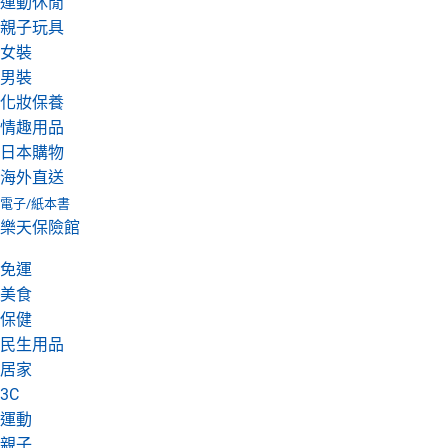
運動休閒
親子玩具
女裝
男裝
化妝保養
情趣用品
日本購物
海外直送
電子/紙本書
樂天保險館
免運
美食
保健
民生用品
居家
3C
運動
親子