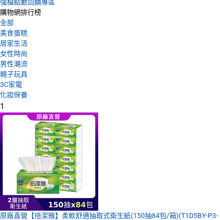
強檔點數回饋專區
購物網排行榜
全部
美食蛋糕
居家生活
女性時尚
男性潮流
親子玩具
3C家電
化妝保養
1
原廠直營【倍潔雅】柔軟舒適抽取式衛生紙(150抽84包/箱)(T1D5BY-P3-