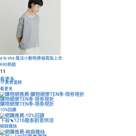
a la sha 魔法小動物連袖寬版上衣
690
熱銷
11
看更多
1F
美食蛋糕
看更多
購物網樂TEN季-領劵現折
購物網樂TEN季-領劵現折
10%回饋
下殺⬊1216
龍泰創意烘培
椒麻雞絲