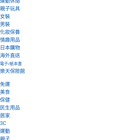
運動休閒
親子玩具
女裝
男裝
化妝保養
情趣用品
日本購物
海外直送
電子/紙本書
樂天保險館
免運
美食
保健
民生用品
居家
3C
運動
親子