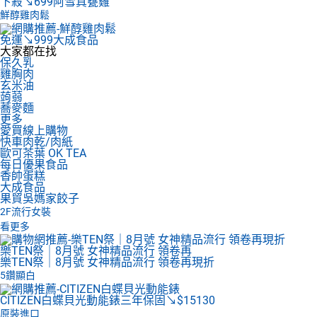
下殺↘699
阿雪真甕雞
鮮醇雞肉鬆
免運↘999
大成食品
大家都在找
保久乳
雞胸肉
玄米油
蒟蒻
蕎麥麵
更多
愛買線上購物
快車肉乾/肉紙
歐可茶葉 OK TEA
每日優果食品
香帥蛋糕
大成食品
果貿吳媽家餃子
2F
流行女裝
看更多
樂TEN祭｜8月號 女神精品流行 領卷再
樂TEN祭｜8月號 女神精品流行 領卷再現折
5鑽顯白
CITIZEN白蝶貝光動能錶
三年保固↘$15130
原裝進口