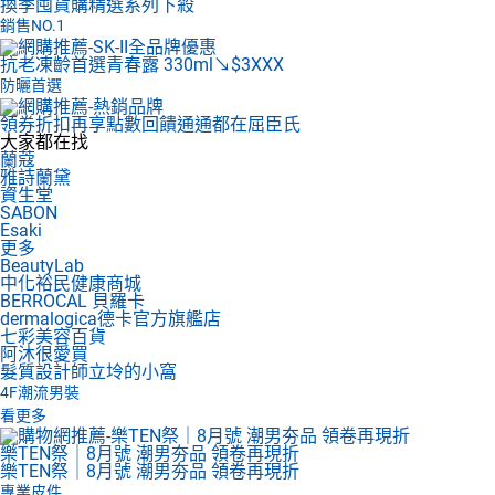
換季囤貨購
精選系列下殺
銷售NO.1
抗老凍齡首選
青春露 330ml↘$3XXX
防曬首選
領券折扣再享點數回饋
通通都在屈臣氏
大家都在找
蘭蔻
雅詩蘭黛
資生堂
SABON
Esaki
更多
BeautyLab
中化裕民健康商城
BERROCAL 貝羅卡
dermalogica德卡官方旗艦店
七彩美容百貨
阿沐很愛買
髮質設計師立坽的小窩
4F
潮流男裝
看更多
樂TEN祭｜8月號 潮男夯品 領卷再現折
樂TEN祭｜8月號 潮男夯品 領卷再現折
專業皮件