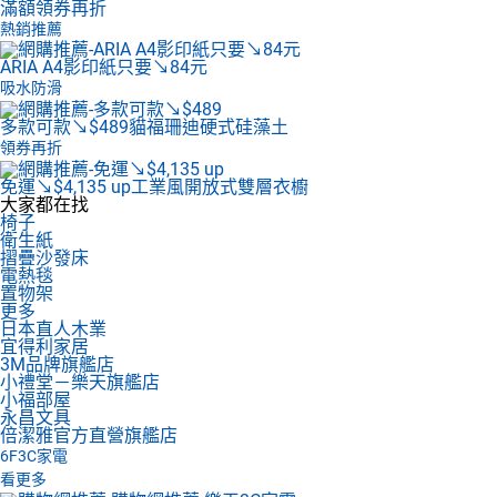
滿額領券再折
熱銷推薦
ARIA A4影印紙
只要↘84元
吸水防滑
多款可款↘$489
貓福珊迪硬式硅藻土
領券再折
免運↘$4,135 up
工業風開放式雙層衣櫥
大家都在找
椅子
衛生紙
摺疊沙發床
電熱毯
置物架
更多
日本直人木業
宜得利家居
3M品牌旗艦店
小禮堂－樂天旗艦店
小福部屋
永昌文具
倍潔雅官方直營旗艦店
6F
3C家電
看更多