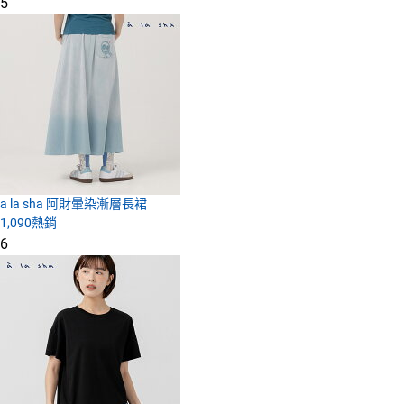
5
a la sha 阿財暈染漸層長裙
1,090
熱銷
6