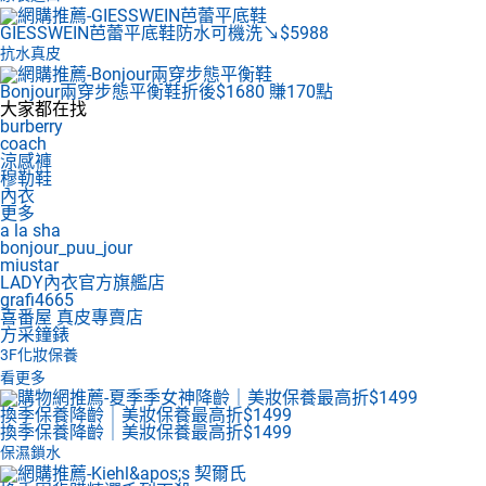
GIESSWEIN芭蕾平底鞋
防水可機洗↘$5988
抗水真皮
Bonjour兩穿步態平衡鞋
折後$1680 賺170點
大家都在找
burberry
coach
涼感褲
穆勒鞋
內衣
更多
a la sha
bonjour_puu_jour
miustar
LADY內衣官方旗艦店
grafi4665
喜番屋 真皮專賣店
方采鐘錶
3F
化妝保養
看更多
換季保養降齡｜美妝保養最高折$1499
換季保養降齡｜美妝保養最高折$1499
保濕鎖水