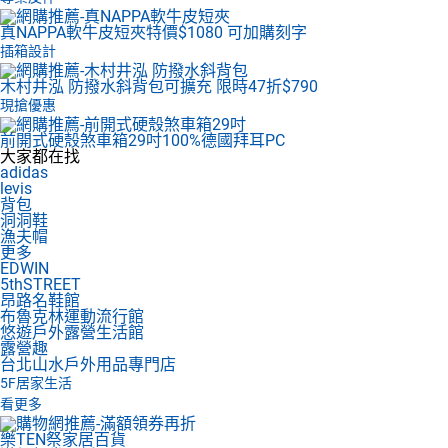
真NAPPA軟牛皮短夾
特價$1080 可加購刻字
插箱設計
木村井泓 防撥水斜背包
可擴充 限時47折$790
現搶優惠
前開式硬殼煞車箱29吋
100%德國拜耳PC
大家都在找
adidas
levis
背包
洞洞鞋
漁夫帽
更多
EDWIN
5thSTREET
昂路名鞋館
布魯克林運動流行館
悠遊戶外露營生活館
露營趣
台北山水戶外用品專門店
5F
居家生活
看更多
樂TEN祭家居百貨