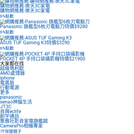
購物網推薦-樂天3C家電
購物網推薦-樂天3C家電
6%點數
Panasonic 旗艦型6枚刃電鬍刀
特價$9280
6%點數
ASUS TUF Gaming K3
特價$3290
6%點數
POCKET 4P 手持口袋攝影機
特價$21900
大家都在找
超級瑪利歐
AMD處理器
iphone
電風扇
行動電源
更多
panasonic
senao神腦生活
JT3C
良興eclife
創宇通訊
集雅社影音家電旗艦館
CameraPro相機專家
7F
保健親子