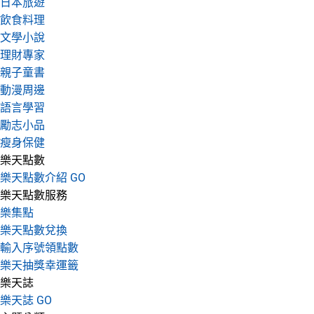
日本旅遊
飲食料理
文學小說
理財專家
親子童書
動漫周邊
語言學習
勵志小品
瘦身保健
樂天點數
樂天點數介紹 GO
樂天點數服務
樂集點
樂天點數兌換
輸入序號領點數
樂天抽獎幸運籤
樂天誌
樂天誌 GO