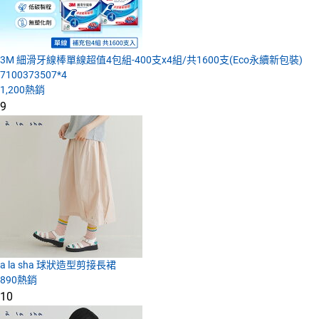
3M 細滑牙線棒單線超值4包組-400支x4組/共1600支(Eco永續新包裝)
7100373507*4
1,200
熱銷
9
a la sha 球狀造型剪接長裙
890
熱銷
10