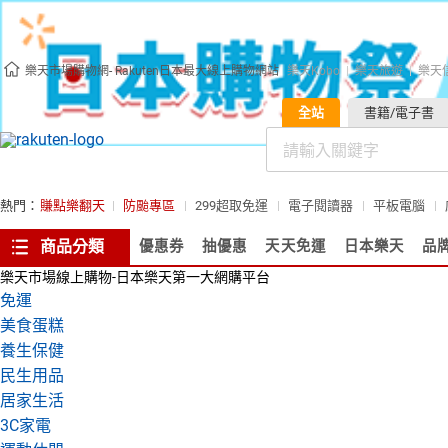
樂天市場購物網- Rakuten日本最大線上購物網站
樂天Kobo
樂天旅遊
樂天
全站
書籍/電子書
熱門：
賺點樂翻天
防颱專區
299超取免運
電子閱讀器
平板電腦
商品分類
優惠券
抽優惠
天天免運
日本樂天
品
樂天市場線上購物-日本樂天第一大網購平台
免運
美食蛋糕
養生保健
民生用品
居家生活
3C家電