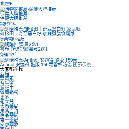
看更多
保健大牌推薦
保健大牌推薦
點數10%
御松田｜奇亞黑白籽 家庭號
膳食纖維
專業醫師推薦
杏輝 蓉憶記膠囊
買2送1
免運再折
Antinol 安適得 酷版 150顆
雷標防偽 關節保養
大家都在找
亞培
葉黃素
益生菌
濕紙巾
營養奶粉
更多
衛立兒
大墩藥局
東喬百貨
專品藥局
杏一藥局
安康藥妝