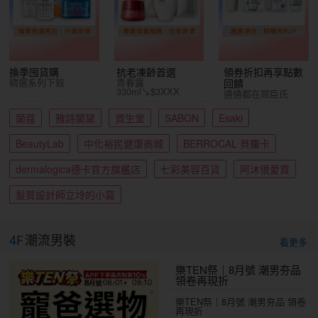
換季囤貨購
抗老凍齡首選
領券折扣再享點數
精選系列下殺
青春露
回饋
330ml↘$3XXX
通通都在屈臣氏
蘭蔻
雅詩蘭黛
資生堂
SABON
Esaki
BeautyLab
中化裕民健康商城
BERROCAL 貝羅卡
dermalogica德卡官方旗艦店
七彩美容百貨
阿沐很愛買
髮質設計師立坽的小窩
4F
潮流男裝
看更多
樂TEN祭｜8月號 潮男夯品
領卷再現折
樂TEN祭｜8月號 潮男夯品 領卷
再現折