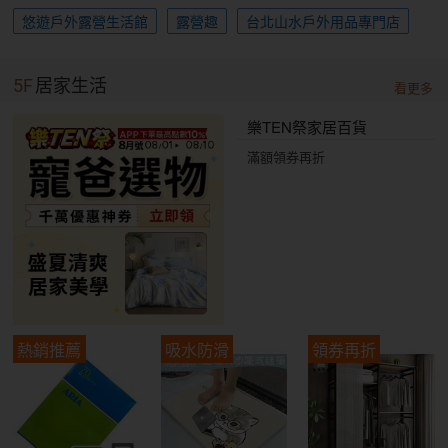
悠遊戶外露營生活館
露營趣
台北山水戶外用品專門店
5F
居家生活
看更多
樂TEN祭家居百貨
滿額領券再折
熱銷推薦
吸水防滑
領券再折