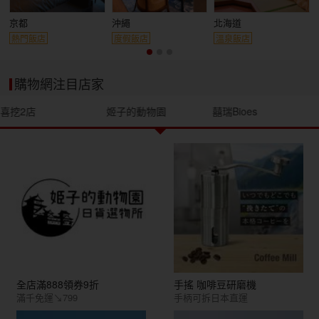
京都
沖繩
北海道
熱門飯店
度假飯店
溫泉飯店
購物網注目店家
喜挖2店
姬子的動物園
囍瑞Bioes
全店滿888領券9折
手搖 咖啡豆研磨機
滿千免運↘799
手柄可拆日本直運