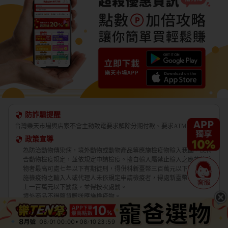
防詐騙提醒
台灣樂天市場與店家不會主動致電要求解除分期付款、要求ATM轉帳。
政策宣導
為防治動物傳染病，境外動物或動物產品等應施檢疫物輸入我國，應符
合動物檢疫規定，並依規定申請檢疫。擅自輸入屬禁止輸入之應施檢疫
物者最高可處七年以下有期徒刑，得併科新臺幣三百萬元以下罰金。應
施檢疫物之輸入人或代理人未依規定申請檢疫者，得處新臺幣五萬元以
上一百萬元以下罰鍰，並得按次處罰。
境外商品不得隨貨贈送應施檢疫物。
收件人違反動物傳染病防治條例第三十四條第三項規定，未將郵遞寄送
輸入之應施檢疫物送交輸出入動物檢疫機關銷燬者，處新臺幣三萬元以
上十五萬元以下罰鍰。