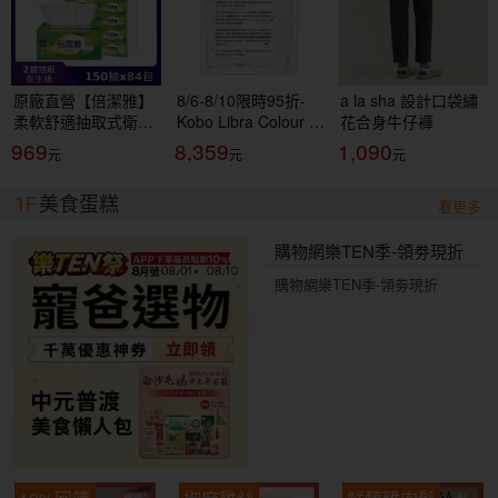
原廠直營【倍潔雅】
8/6-8/10限時95折-
a la sha 設計口袋繡
柔軟舒適抽取式衛生
Kobo Libra Colour 7
花合身牛仔褲
紙(150抽84包/箱)
吋彩色電子書閱讀器
969
8,359
1,090
(T1D5BY-P3-PE)
| 白。32GB 買再送
$200購書金，購書金
1F
美食蛋糕
登錄網址：
看更多
https://reurl.cc/8Ype
MR
購物網樂TEN季-領劵現折
購物網樂TEN季-領劵現折
10%回饋
椒麻雞絲
鮮醇雞肉鬆