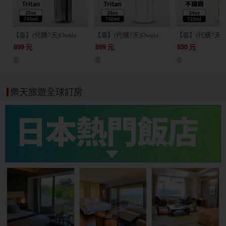
【毒】(代購7天)Owala
【毒】(代購7天)Owala
【毒】(代購7天)O
Freesip Tritan彈蓋+可拆式
Freesip Tritan彈蓋+可拆式
FreeSip三層不
899
元
899
元
850
元
吸管運動水壺/ 專利雙飲
吸管運動水壺/ 專利雙飲
專利雙飲口/ 710m
毒
毒
毒
口/ 740ml/ 格雷灰
口/ 740ml/薰衣紫
黃
樂天旅遊全球訂房