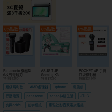
6%點數
6%點數
6%點數
Panasonic 旗艦型
ASUS TUF
POCKET 4P 手持
6枚刃電鬍刀
Gaming K3
口袋攝影機
特價$9280
特價$3290
特價$21900
超級瑪利歐
AMD處理器
iphone
電風扇
行動電源
panasonic
senao神腦生活
JT3C
良興eclife
創宇通訊
集雅社影音家電旗艦館