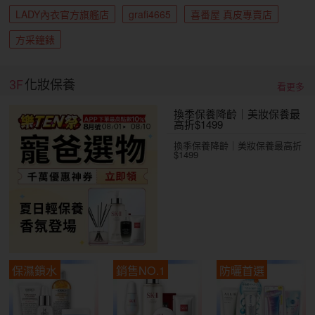
LADY內衣官方旗艦店
grafi4665
喜番屋 真皮專賣店
方采鐘錶
3F
化妝保養
看更多
換季保養降齡｜美妝保養最
高折$1499
換季保養降齡｜美妝保養最高折
$1499
保濕鎖水
銷售NO.1
防曬首選