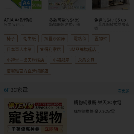
ARIA A4影印紙
多款可款↘$489
免運↘$4,135 up
只要↘84元
貓福珊迪硬式硅藻土
工業風開放式雙層衣
櫥
椅子
衛生紙
摺疊沙發床
電熱毯
置物架
日本直人木業
宜得利家居
3M品牌旗艦店
小禮堂－樂天旗艦店
小福部屋
永昌文具
倍潔雅官方直營旗艦店
6F
3C家電
看更多
購物網推薦-樂天3C家電
購物網推薦-樂天3C家電