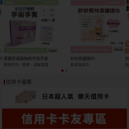
片
摩戴舒滅菌無粉手術手套
妙妙熊護理巾
包
厚度均勻，輕便、高敏感度
乾濕兩用巾
黏
信用卡優惠