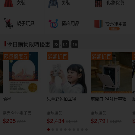
女裝
男裝
化妝保養
親子玩具
情趣用品
電子/紙本書
23
:
01
:
14
今日購物限時優惠
限量優惠券
滿額折百
滿額折百
曉星
兒童彩色拍立得
前開口 24吋行李箱
樂天Kobo電子書
全球選品
全球選品
$295
$2,434
$2,791
$295
$4,115
$4,672