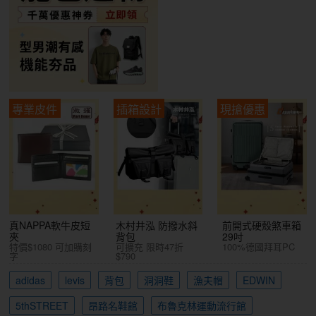
專業皮件
插箱設計
現搶優惠
真NAPPA軟牛皮短
木村井泓 防撥水斜
前開式硬殼煞車箱
夾
背包
29吋
特價$1080 可加購刻
可擴充 限時47折
100%德國拜耳PC
字
$790
adidas
levis
背包
洞洞鞋
漁夫帽
EDWIN
5thSTREET
昂路名鞋館
布魯克林運動流行館