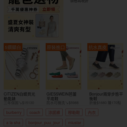
領卷再現折
5鑽顯白
原裝進口
抗水真皮
CITIZEN白蝶貝光
GIESSWEIN芭蕾
Bonjour兩穿步態平
動能錶
平底鞋
衡鞋
三年保固↘$15130
防水可機洗↘$5988
折後$1680 賺170點
burberry
coach
涼感褲
穆勒鞋
內衣
a la sha
bonjour_puu_jour
miustar