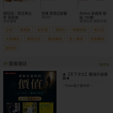
御松田｜奇亞黑白
杏輝 蓉憶記膠囊
Antinol 安適得 酷
買2送1
籽 家庭號
版 150顆
膳食纖維
雷標防偽 關節保養
亞培
葉黃素
益生菌
濕紙巾
營養奶粉
衛立兒
大墩藥局
東喬百貨
專品藥局
杏一藥局
安康藥妝
御松田
8F
圖書雜誌
看更多
★【天下文化】職場升級書
展★
／Kobo電子書88折＼