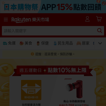
樂天市場線上購物-日本樂天第一大網購平台
免運
美食
保健
民生用品
居家
3C
提醒：提高警覺。慎防詐騙。
免運
美食蛋糕
養生保健
民生用品
居家生活
3C家電
運動休閒
親子玩具