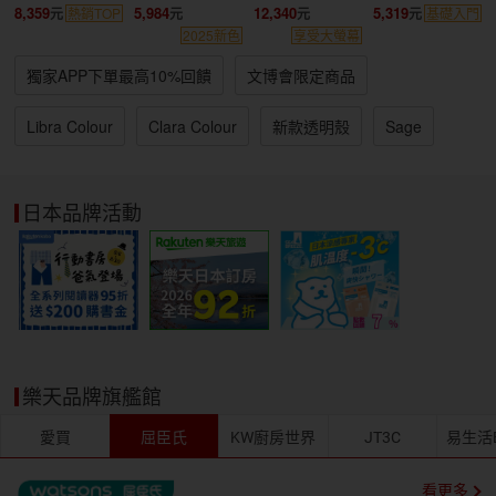
觸控筆二合一套
8,359
5,984
12,340
5,319
熱銷TOP
基礎入門
組
2025新色
享受大螢幕
獨家APP下單最高10%回饋
文博會限定商品
Libra Colour
Clara Colour
新款透明殼
Sage
Elipsa 2E
質感配件
日本品牌活動
樂天品牌旗艦館
愛買
屈臣氏
KW廚房世界
JT3C
易生活EL
看更多