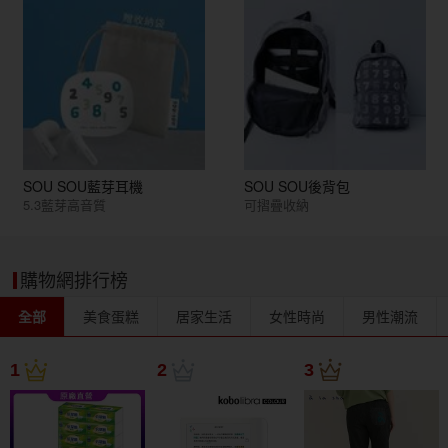
SOU SOU藍芽耳機
SOU SOU後背包
5.3藍芽高音質
可摺疊收納
購物網排行榜
全部
美食蛋糕
居家生活
女性時尚
男性潮流
1
2
3