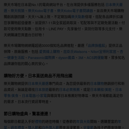
樂天市場在日本是No.1的電商網站平台，在台灣提供多樣服務包括
日本樂天嚴
選
、
樂天桃猿
、
樂天Kobo電子書
、
樂天Kobo電子書閱讀器
。並且樂天市場購物
獨創高額回饋，天天1%無上限，不定期加碼
樂天點數
倍增，搭配各品牌折扣讓
您享購物超值優惠，並提供7-11與全家超商取貨、宅配等與不定期免運活動，付
款可使用樂天點數、信用卡、LINE PAY、先享後付、貨到付款等多元支付，樂
天網購讓您買盡台日好物！
樂天市場購物網網羅超過3000個知名品牌進駐，嚴選「
品牌旗艦館
」提供正品
保障、原廠服務，包括
愛買線上購物
、
屈臣氏Watsons
、
Nitori宜得利家居
、
杏
一健康生活館
、
Panasonic國際牌
、
dyson戴森
、
3M
、
ACS跨運動
等，眾多知名
品牌讓你逛的開心買的安心。
購物好方便，日本直送商品不用飛出國
樂天購物網提供
日本樂天嚴選
專門商店，為您提供最新的
日本購物
熱銷排行和新
品資訊，無論是尋找
日本旅遊
最新的
日本必買推薦
，或是
日本藥妝/美粧
、
日本
零食/美食
、
日本電器/小家電
與雜貨等日本推薦好物專區，樂天市場都能滿足你
的需求，日本流行資訊零時差。
節日購物盛典，驚喜連連！
每個節日都是入手好
禮物
的絕佳時機！從春節的
年貨大街
開始，選購豐富的
年
菜
、
過年禮盒
。
情人節
和
白色情人節
帶來浪漫驚喜，
兒童節
為孩子們帶來快樂，