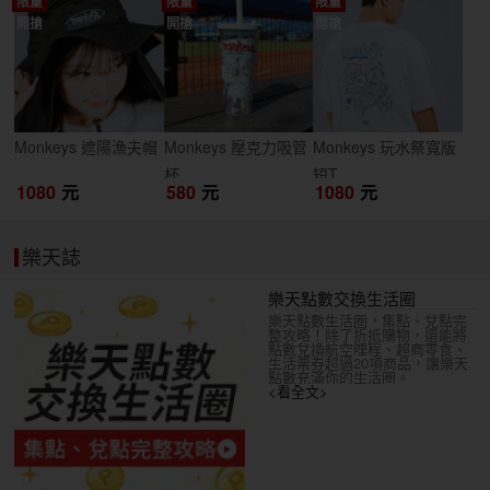
限量
限量
限量
開搶
開搶
開搶
Monkeys 遮陽漁夫帽
Monkeys 壓克力吸管
Monkeys 玩水祭寬版
杯
短T
1080
元
580
元
1080
元
樂天誌
樂天點數交換生活圈
樂天點數生活圈，集點、兌點完
整攻略！除了折抵購物，還能將
點數兌換航空哩程、超商零食、
生活票券超過20項商品，讓樂天
點數充滿你的生活圈。
<看全文>