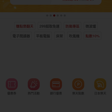
女裝
男裝
化妝保養
情趣用品
賺點樂翻天
299超取免運
防颱專區
微波爐
電子/紙本書
日本購物
海外直送
樂天保險館
電子閱讀器
平板電腦
床架
吹風機
點數10%
優惠券
熱門活動
銀行優惠
樂天點數
日本樂天