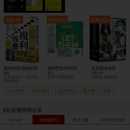
領券9折
領券現折
領券現折
複利效應(經典新修
隨他們去(附明信
全知讀者視角
版)
片)
13+14
五年後的你，從今天
全球千萬暢銷書
特裝版★附贈品
開始形成
Kobo新書
Kobo獨家
投資理財
電子書
漫畫
新進購物網店家
ezcook
大聯盟商行
憨吉小舖
DMG汽車百貨