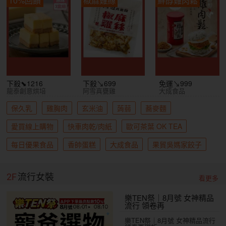
下殺⬊1216
下殺↘699
免運↘999
龍泰創意烘培
阿雪真甕雞
大成食品
保久乳
雞胸肉
玄米油
蒟蒻
蕎麥麵
愛買線上購物
快車肉乾/肉紙
歐可茶葉 OK TEA
每日優果食品
香帥蛋糕
大成食品
果貿吳媽家餃子
2F
流行女裝
看更多
樂TEN祭｜8月號 女神精品
流行 領卷再
樂TEN祭｜8月號 女神精品流行