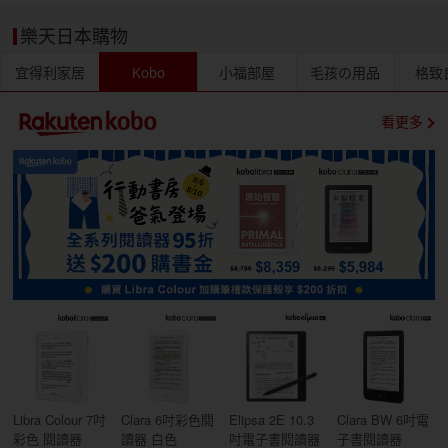
樂天日本購物
宜得利家居
Kobo
小福部屋
毛孩の用品
格致
看更多
Libra Colour 7吋
Clara 6吋彩色閱
Elipsa 2E 10.3
Clara BW 6吋電
彩色 閱讀器
讀器 白色
吋電子書閱讀器
子書閱讀器