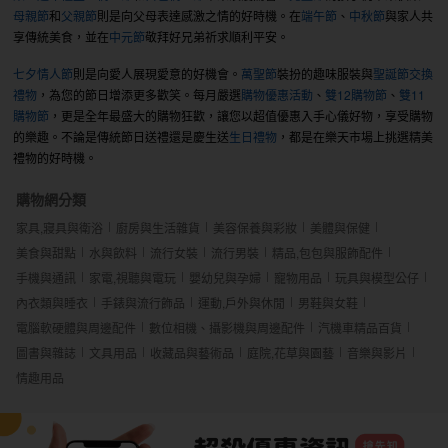
母親節
和
父親節
則是向父母表達感激之情的好時機。在
端午節
、
中秋節
與家人共
享傳統美食，並在
中元節
敬拜好兄弟祈求順利平安。
七夕情人節
則是向愛人展現愛意的好機會。
萬聖節
裝扮的趣味服裝與
聖誕節交換
禮物
，為您的節日增添更多歡笑。每月嚴選
購物優惠活動
、
雙12購物節
、
雙11
購物節
，更是全年最盛大的購物狂歡，讓您以超值優惠入手心儀好物，享受購物
的樂趣。不論是傳統節日送禮還是慶生送
生日禮物
，都是在樂天市場上挑選精美
禮物的好時機。
購物網分類
家具,寢具與衛浴
廚房與生活雜貨
美容保養與彩妝
美體與保健
美食與甜點
水與飲料
流行女裝
流行男裝
精品,包包與服飾配件
手機與通訊
家電,視聽與電玩
嬰幼兒與孕婦
寵物用品
玩具與模型公仔
內衣類與睡衣
手錶與流行飾品
運動,戶外與休閒
男鞋與女鞋
電腦軟硬體與周邊配件
數位相機、攝影機與周邊配件
汽機車精品百貨
圖書與雜誌
文具用品
收藏品與藝術品
庭院,花草與園藝
音樂與影片
情趣用品