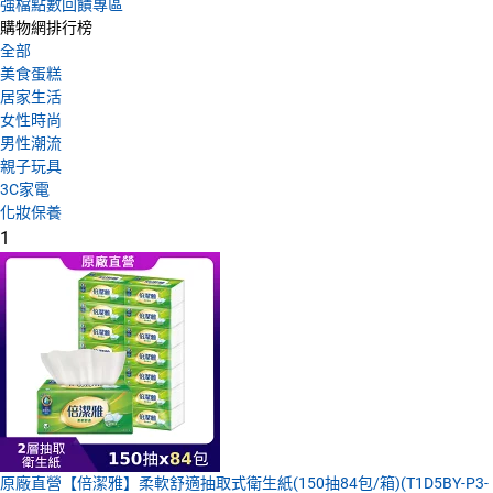
強檔點數回饋專區
購物網排行榜
全部
美食蛋糕
居家生活
女性時尚
男性潮流
親子玩具
3C家電
化妝保養
1
原廠直營【倍潔雅】柔軟舒適抽取式衛生紙(150抽84包/箱)(T1D5BY-P3-