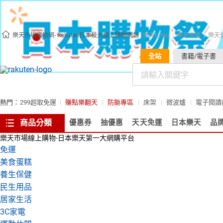
樂天市場購物網- Rakuten日本最大線上購物網站
樂天Kobo
樂天旅遊
樂天
全站
書籍/電子書
熱門：
299超取免運
賺點樂翻天
防颱專區
床架
微波爐
電子閱讀
商品分類
優惠券
抽優惠
天天免運
日本樂天
品
樂天市場線上購物-日本樂天第一大網購平台
免運
美食蛋糕
養生保健
民生用品
居家生活
3C家電