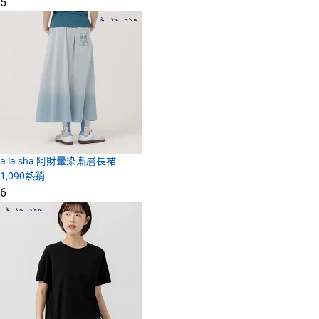
5
a la sha 阿財暈染漸層長裙
1,090
熱銷
6