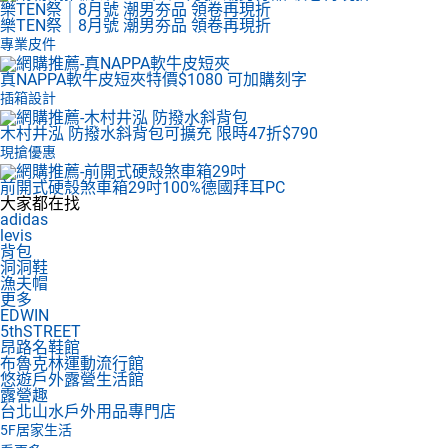
樂TEN祭｜8月號 潮男夯品 領卷再現折
樂TEN祭｜8月號 潮男夯品 領卷再現折
專業皮件
真NAPPA軟牛皮短夾
特價$1080 可加購刻字
插箱設計
木村井泓 防撥水斜背包
可擴充 限時47折$790
現搶優惠
前開式硬殼煞車箱29吋
100%德國拜耳PC
大家都在找
adidas
levis
背包
洞洞鞋
漁夫帽
更多
EDWIN
5thSTREET
昂路名鞋館
布魯克林運動流行館
悠遊戶外露營生活館
露營趣
台北山水戶外用品專門店
5F
居家生活