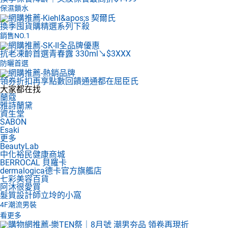
保濕鎖水
換季囤貨購
精選系列下殺
銷售NO.1
抗老凍齡首選
青春露 330ml↘$3XXX
防曬首選
領券折扣再享點數回饋
通通都在屈臣氏
大家都在找
蘭蔻
雅詩蘭黛
資生堂
SABON
Esaki
更多
BeautyLab
中化裕民健康商城
BERROCAL 貝羅卡
dermalogica德卡官方旗艦店
七彩美容百貨
阿沐很愛買
髮質設計師立坽的小窩
4F
潮流男裝
看更多