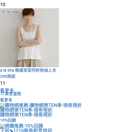
10
a la sha 親膚居家阿財無袖上衣
390
熱銷
11
看更多
1F
美食蛋糕
看更多
購物網樂TEN季-領劵現折
購物網樂TEN季-領劵現折
10%回饋
下殺⬊1216
龍泰創意烘培