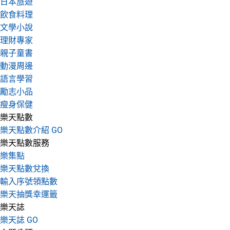
日本旅遊
飲食料理
文學小說
理財專家
親子童書
動漫周邊
語言學習
勵志小品
瘦身保健
樂天點數
樂天點數介紹 GO
樂天點數服務
樂集點
樂天點數兌換
輸入序號領點數
樂天抽獎幸運籤
樂天誌
樂天誌 GO