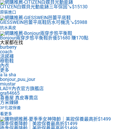
CITIZEN白蝶貝光動能錶
三年保固↘$15130
原裝進口
GIESSWEIN芭蕾平底鞋
防水可機洗↘$5988
抗水真皮
Bonjour兩穿步態平衡鞋
折後$1680 賺170點
大家都在找
burberry
coach
涼感褲
穆勒鞋
內衣
更多
a la sha
bonjour_puu_jour
miustar
LADY內衣官方旗艦店
grafi4665
喜番屋 真皮專賣店
方采鐘錶
3F
化妝保養
看更多
換季保養降齡｜美妝保養最高折$1499
換季保養降齡｜美妝保養最高折$1499