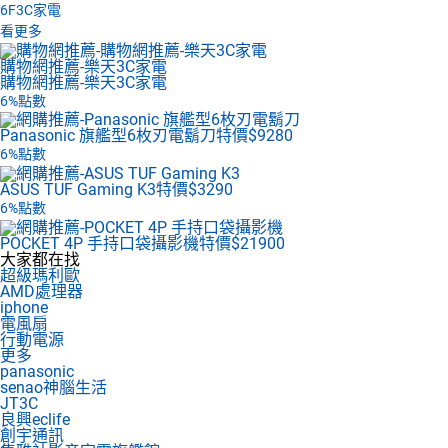
6F
3C家電
看更多
購物網推薦-樂天3C家電
購物網推薦-樂天3C家電
6%點數
Panasonic 旗艦型6枚刃電鬍刀
特價$9280
6%點數
ASUS TUF Gaming K3
特價$3290
6%點數
POCKET 4P 手持口袋攝影機
特價$21900
大家都在找
超級瑪利歐
AMD處理器
iphone
電風扇
行動電源
更多
panasonic
senao神腦生活
JT3C
良興eclife
創宇通訊