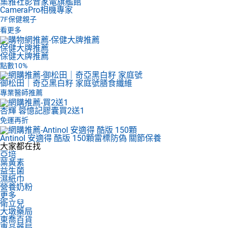
集雅社影音家電旗艦館
CameraPro相機專家
7F
保健親子
看更多
保健大牌推薦
保健大牌推薦
點數10%
御松田｜奇亞黑白籽 家庭號
膳食纖維
專業醫師推薦
杏輝 蓉憶記膠囊
買2送1
免運再折
Antinol 安適得 酷版 150顆
雷標防偽 關節保養
大家都在找
亞培
葉黃素
益生菌
濕紙巾
營養奶粉
更多
衛立兒
大墩藥局
東喬百貨
專品藥局