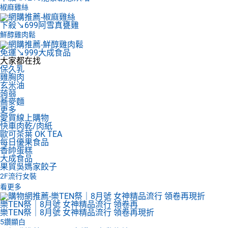
椒麻雞絲
下殺↘699
阿雪真甕雞
鮮醇雞肉鬆
免運↘999
大成食品
大家都在找
保久乳
雞胸肉
玄米油
蒟蒻
蕎麥麵
更多
愛買線上購物
快車肉乾/肉紙
歐可茶葉 OK TEA
每日優果食品
香帥蛋糕
大成食品
果貿吳媽家餃子
2F
流行女裝
看更多
樂TEN祭｜8月號 女神精品流行 領卷再
樂TEN祭｜8月號 女神精品流行 領卷再現折
5鑽顯白