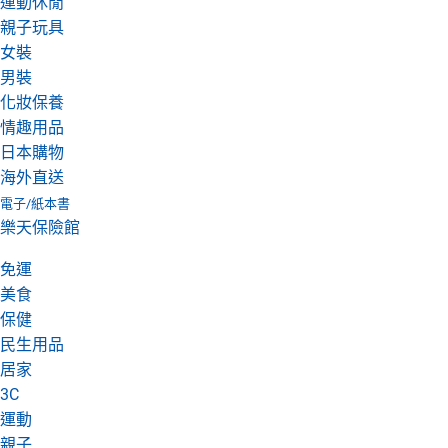
運動休閒
親子玩具
女裝
男裝
化妝保養
情趣用品
日本購物
海外直送
電子/紙本書
樂天保險館
免運
美食
保健
民生用品
居家
3C
運動
親子