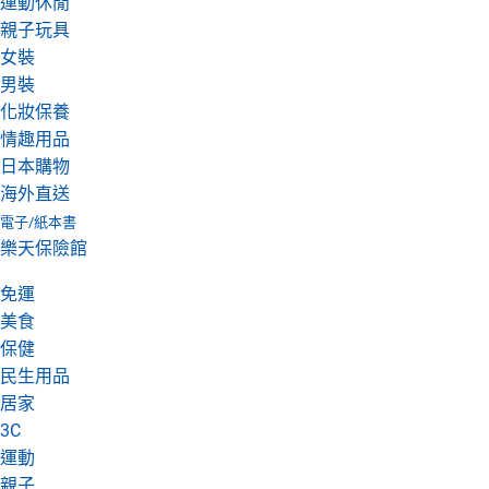
運動休閒
親子玩具
女裝
男裝
化妝保養
情趣用品
日本購物
海外直送
電子/紙本書
樂天保險館
免運
美食
保健
民生用品
居家
3C
運動
親子