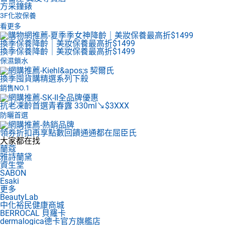
方采鐘錶
3F
化妝保養
看更多
換季保養降齡｜美妝保養最高折$1499
換季保養降齡｜美妝保養最高折$1499
保濕鎖水
換季囤貨購
精選系列下殺
銷售NO.1
抗老凍齡首選
青春露 330ml↘$3XXX
防曬首選
領券折扣再享點數回饋
通通都在屈臣氏
大家都在找
蘭蔻
雅詩蘭黛
資生堂
SABON
Esaki
更多
BeautyLab
中化裕民健康商城
BERROCAL 貝羅卡
dermalogica德卡官方旗艦店