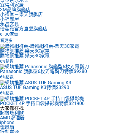
日本直人木業
宜得利家居
3M品牌旗艦店
小禮堂－樂天旗艦店
小福部屋
永昌文具
倍潔雅官方直營旗艦店
6F
3C家電
看更多
購物網推薦-樂天3C家電
購物網推薦-樂天3C家電
6%點數
Panasonic 旗艦型6枚刃電鬍刀
特價$9280
6%點數
ASUS TUF Gaming K3
特價$3290
6%點數
POCKET 4P 手持口袋攝影機
特價$21900
大家都在找
超級瑪利歐
AMD處理器
iphone
電風扇
行動電源