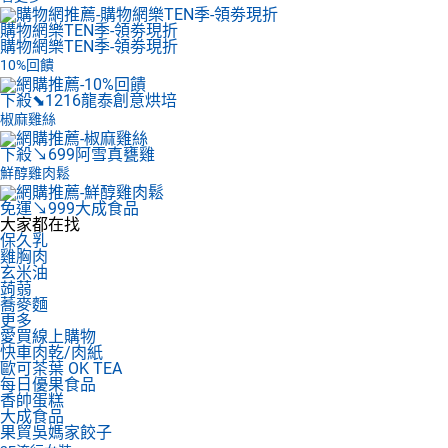
購物網樂TEN季-領劵現折
購物網樂TEN季-領劵現折
10%回饋
下殺⬊1216
龍泰創意烘培
椒麻雞絲
下殺↘699
阿雪真甕雞
鮮醇雞肉鬆
免運↘999
大成食品
大家都在找
保久乳
雞胸肉
玄米油
蒟蒻
蕎麥麵
更多
愛買線上購物
快車肉乾/肉紙
歐可茶葉 OK TEA
每日優果食品
香帥蛋糕
大成食品
果貿吳媽家餃子