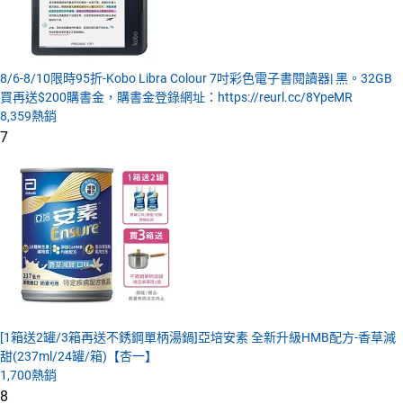
8/6-8/10限時95折-Kobo Libra Colour 7吋彩色電子書閱讀器| 黑。32GB
買再送$200購書金，購書金登錄網址：https://reurl.cc/8YpeMR
8,359
熱銷
7
[1箱送2罐/3箱再送不銹鋼單柄湯鍋]亞培安素 全新升級HMB配方-香草減
甜(237ml/24罐/箱)【杏一】
1,700
熱銷
8