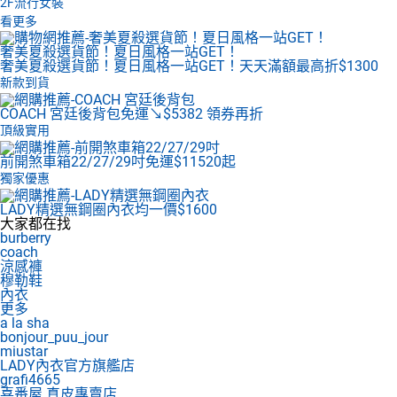
2F
流行女裝
看更多
奢美夏殺選貨節！夏日風格一站GET！
奢美夏殺選貨節！夏日風格一站GET！天天滿額最高折$1300
新款到貨
COACH 宮廷後背包
免運↘$5382 領券再折
頂級實用
前開煞車箱22/27/29吋
免運$11520起
獨家優惠
LADY精選無鋼圈內衣
均一價$1600
大家都在找
burberry
coach
涼感褲
穆勒鞋
內衣
更多
a la sha
bonjour_puu_jour
miustar
LADY內衣官方旗艦店
grafi4665
喜番屋 真皮專賣店