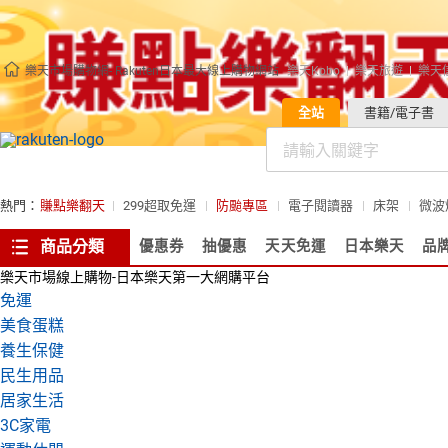
樂天市場購物網- Rakuten日本最大線上購物網站
樂天Kobo
樂天旅遊
樂天
全站
書籍/電子書
熱門：
賺點樂翻天
299超取免運
防颱專區
電子閱讀器
床架
微波
商品分類
優惠券
抽優惠
天天免運
日本樂天
品
樂天市場線上購物-日本樂天第一大網購平台
免運
美食蛋糕
養生保健
民生用品
居家生活
3C家電