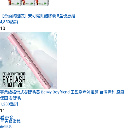
【台酒旗艦店】安可健紅麴膠囊 5盒優惠組
4,850
熱銷
10
專業級插電式燙睫毛器 Be My Boyfriend 王盈喬老師推薦 台灣專利 原廠
保固 燙睫毛
1,280
熱銷
11
看更多
1F
美食蛋糕
看更多