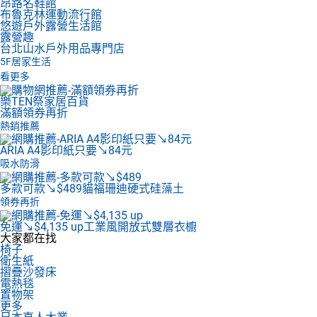
昂路名鞋館
布魯克林運動流行館
悠遊戶外露營生活館
露營趣
台北山水戶外用品專門店
5F
居家生活
看更多
樂TEN祭家居百貨
滿額領券再折
熱銷推薦
ARIA A4影印紙
只要↘84元
吸水防滑
多款可款↘$489
貓福珊迪硬式硅藻土
領券再折
免運↘$4,135 up
工業風開放式雙層衣櫥
大家都在找
椅子
衛生紙
摺疊沙發床
電熱毯
置物架
更多