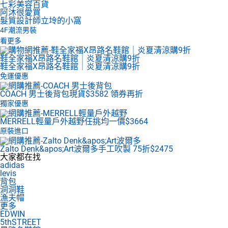
七彩美容百貨
阿沐很愛買
髮質設計師立坽的小窩
4F
潮流男裝
看更多
鞋全家福X昂路名鞋館｜炎夏清涼購9折
鞋全家福X昂路名鞋館｜炎夏清涼購9折
免運優惠
COACH 男士後背包
現貨$3582 領券再折
獨家優惠
MERRELL輕量戶外越野
任挑均一價$3664
原裝進口
Zalto Denk&apos;Art波爾多
手工吹製 75折$2475
大家都在找
adidas
levis
背包
洞洞鞋
漁夫帽
更多
EDWIN
5thSTREET