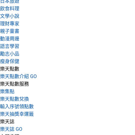
日本旅遊
飲食料理
文學小說
理財專家
親子童書
動漫周邊
語言學習
勵志小品
瘦身保健
樂天點數
樂天點數介紹 GO
樂天點數服務
樂集點
樂天點數兌換
輸入序號領點數
樂天抽獎幸運籤
樂天誌
樂天誌 GO