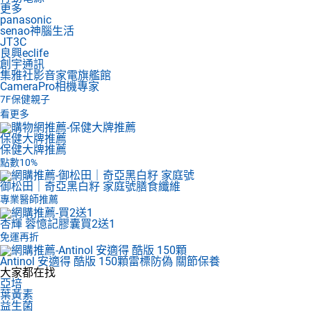
更多
panasonic
senao神腦生活
JT3C
良興eclife
創宇通訊
集雅社影音家電旗艦館
CameraPro相機專家
7F
保健親子
看更多
保健大牌推薦
保健大牌推薦
點數10%
御松田｜奇亞黑白籽 家庭號
膳食纖維
專業醫師推薦
杏輝 蓉憶記膠囊
買2送1
免運再折
Antinol 安適得 酷版 150顆
雷標防偽 關節保養
大家都在找
亞培
葉黃素
益生菌