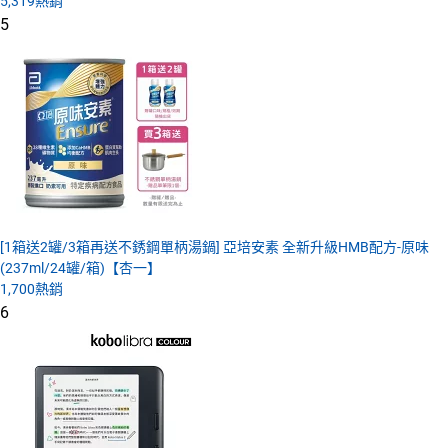
5,319
熱銷
5
[1箱送2罐/3箱再送不銹鋼單柄湯鍋] 亞培安素 全新升級HMB配方-原味
(237ml/24罐/箱)【杏一】
1,700
熱銷
6