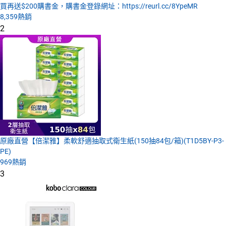
買再送$200購書金，購書金登錄網址：https://reurl.cc/8YpeMR
8,359
熱銷
2
原廠直營【倍潔雅】柔軟舒適抽取式衛生紙(150抽84包/箱)(T1D5BY-P3-
PE)
969
熱銷
3