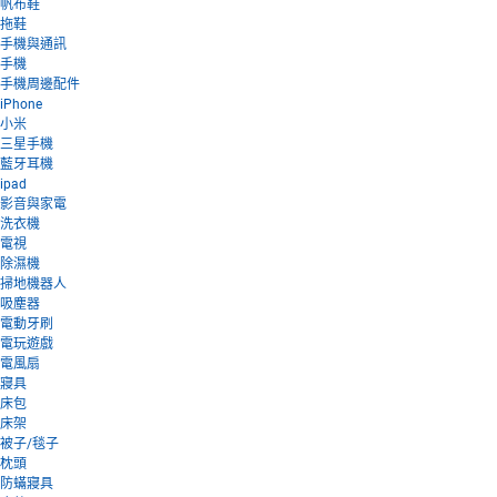
帆布鞋
拖鞋
手機與通訊
手機
手機周邊配件
iPhone
小米
三星手機
藍牙耳機
ipad
影音與家電
洗衣機
電視
除濕機
掃地機器人
吸塵器
電動牙刷
電玩遊戲
電風扇
寢具
床包
床架
被子/毯子
枕頭
防蟎寢具