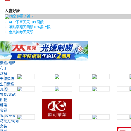
入會好康
APP下單天天10%回饋
賺點樂翻天回饋10%無上限
會員神券天天領
蛋糕/甜點
布丁
甜點
千層蛋糕
生日蛋糕
派/塔
零食/果乾
餅乾
糖果
蜜餞
果乾/堅果
巧克力/可可
女裝