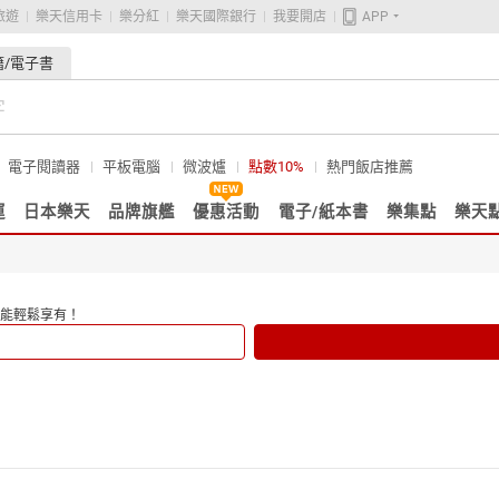
旅遊
樂天信用卡
樂分紅
樂天國際銀行
我要開店
APP
籍/電子書
電子閱讀器
平板電腦
微波爐
點數10%
熱門飯店推薦
運
日本樂天
品牌旗艦
優惠活動
電子/紙本書
樂集點
樂天
能輕鬆享有！