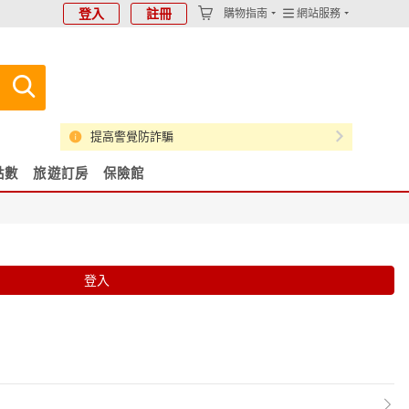
登入
註冊
購物指南
網站服務
提高警覺防詐騙
點數
旅遊訂房
保險館
登入