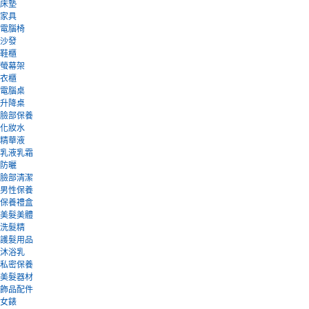
床墊
家具
電腦椅
沙發
鞋櫃
螢幕架
衣櫃
電腦桌
升降桌
臉部保養
化妝水
精華液
乳液乳霜
防曬
臉部清潔
男性保養
保養禮盒
美髮美體
洗髮精
護髮用品
沐浴乳
私密保養
美髮器材
飾品配件
女錶