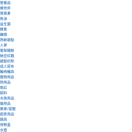
營養品
維他命
葉黃素
魚油
益生菌
酵素
雞精
熟齡銀髮
人蔘
葡萄糖胺
納豆紅麴
銀髮奶粉
成人尿布
輪椅輔具
寵物用品
狗用品
魚缸
飼料
水族用品
貓用品
推車/提籠
廚房用品
鍋具
保鮮盒
水壺