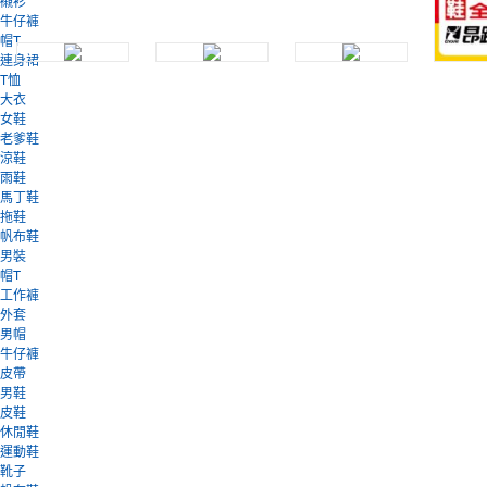
襯衫
牛仔褲
帽T
連身裙
T恤
大衣
女鞋
老爹鞋
涼鞋
雨鞋
馬丁鞋
拖鞋
帆布鞋
男裝
帽T
工作褲
外套
男帽
牛仔褲
皮帶
男鞋
皮鞋
休閒鞋
運動鞋
靴子