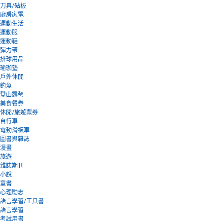
刀具/砧板
廚房家電
運動生活
運動服
運動鞋
彈力帶
排球用品
瑜珈墊
戶外休閒
釣魚
登山露營
美食餐券
休閒/旅遊票券
自行車
電動滑板車
圖書與雜誌
漫畫
旅遊
雜誌期刊
小說
童書
心理勵志
語言學習/工具書
語言學習
考試用書