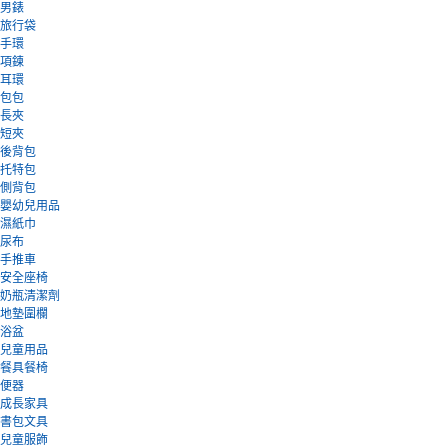
男錶
旅行袋
手環
項鍊
耳環
包包
長夾
短夾
後背包
托特包
側背包
嬰幼兒用品
濕紙巾
尿布
手推車
安全座椅
奶瓶清潔劑
地墊圍欄
浴盆
兒童用品
餐具餐椅
便器
成長家具
書包文具
兒童服飾