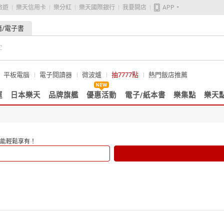
旅遊
樂天信用卡
樂分紅
樂天國際銀行
我要開店
APP
籍/電子書
平板電腦
電子閱讀器
微波爐
抽7777點
熱門飯店推薦
運
日本樂天
品牌旗艦
優惠活動
電子/紙本書
樂集點
樂天
能輕鬆享有！