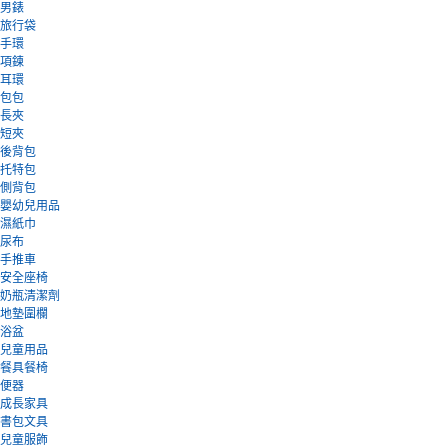
男錶
旅行袋
手環
項鍊
耳環
包包
長夾
短夾
後背包
托特包
側背包
嬰幼兒用品
濕紙巾
尿布
手推車
安全座椅
奶瓶清潔劑
地墊圍欄
浴盆
兒童用品
餐具餐椅
便器
成長家具
書包文具
兒童服飾