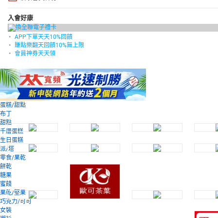
入會好康
APP下單天天10%回饋
賺點樂翻天回饋10%無上限
會員神券天天領
蛋糕/甜點
布丁
甜點
千層蛋糕
生日蛋糕
派/塔
零食/果乾
餅乾
糖果
蜜餞
果乾/堅果
巧克力/可可
女裝