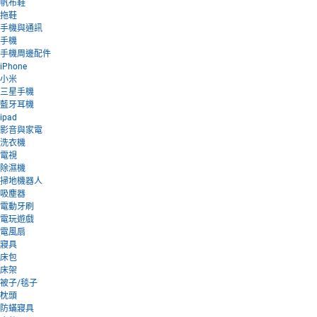
帆布鞋
拖鞋
手機與通訊
手機
手機周邊配件
iPhone
小米
三星手機
藍牙耳機
ipad
影音與家電
洗衣機
電視
除濕機
掃地機器人
吸塵器
電動牙刷
電玩遊戲
電風扇
寢具
床包
床架
被子/毯子
枕頭
防蟎寢具