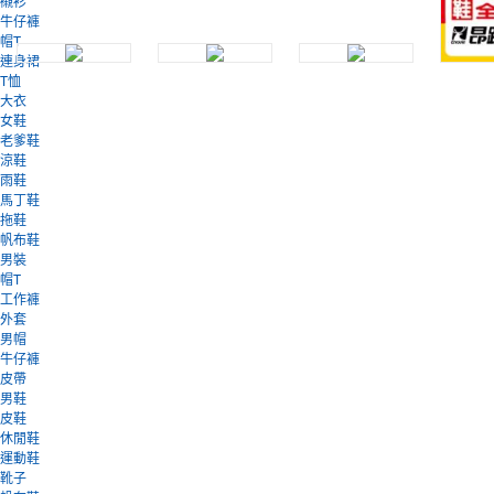
襯衫
牛仔褲
帽T
連身裙
T恤
大衣
女鞋
老爹鞋
涼鞋
雨鞋
馬丁鞋
拖鞋
帆布鞋
男裝
帽T
工作褲
外套
男帽
牛仔褲
皮帶
男鞋
皮鞋
休閒鞋
運動鞋
靴子