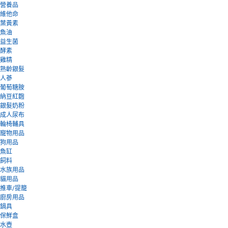
營養品
維他命
葉黃素
魚油
益生菌
酵素
雞精
熟齡銀髮
人蔘
葡萄糖胺
納豆紅麴
銀髮奶粉
成人尿布
輪椅輔具
寵物用品
狗用品
魚缸
飼料
水族用品
貓用品
推車/提籠
廚房用品
鍋具
保鮮盒
水壺