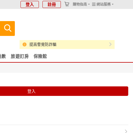
登入
註冊
購物指南
網站服務
提高警覺防詐騙
點數
旅遊訂房
保險館
登入