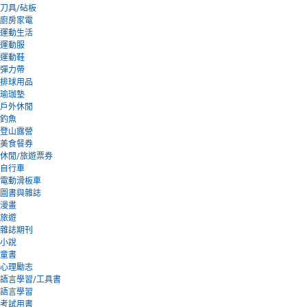
刀具/砧板
廚房家電
運動生活
運動服
運動鞋
彈力帶
排球用品
瑜珈墊
戶外休閒
釣魚
登山露營
美食餐券
休閒/旅遊票券
自行車
電動滑板車
圖書與雜誌
漫畫
旅遊
雜誌期刊
小說
童書
心理勵志
語言學習/工具書
語言學習
考試用書