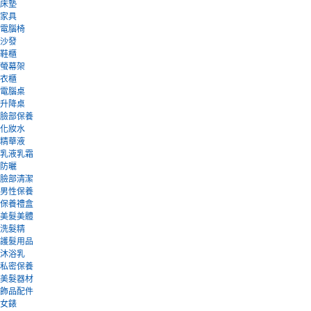
床墊
家具
電腦椅
沙發
鞋櫃
螢幕架
衣櫃
電腦桌
升降桌
臉部保養
化妝水
精華液
乳液乳霜
防曬
臉部清潔
男性保養
保養禮盒
美髮美體
洗髮精
護髮用品
沐浴乳
私密保養
美髮器材
飾品配件
女錶