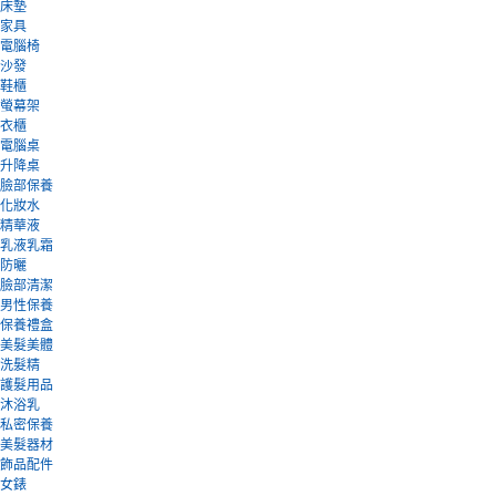
床墊
家具
電腦椅
沙發
鞋櫃
螢幕架
衣櫃
電腦桌
升降桌
臉部保養
化妝水
精華液
乳液乳霜
防曬
臉部清潔
男性保養
保養禮盒
美髮美體
洗髮精
護髮用品
沐浴乳
私密保養
美髮器材
飾品配件
女錶