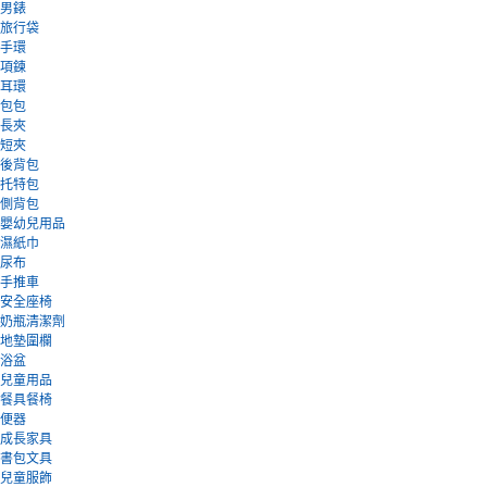
男錶
旅行袋
手環
項鍊
耳環
包包
長夾
短夾
後背包
托特包
側背包
嬰幼兒用品
濕紙巾
尿布
手推車
安全座椅
奶瓶清潔劑
地墊圍欄
浴盆
兒童用品
餐具餐椅
便器
成長家具
書包文具
兒童服飾