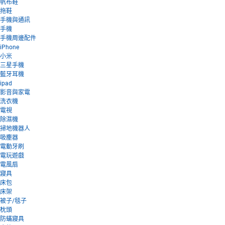
帆布鞋
拖鞋
手機與通訊
手機
手機周邊配件
iPhone
小米
三星手機
藍牙耳機
ipad
影音與家電
洗衣機
電視
除濕機
掃地機器人
吸塵器
電動牙刷
電玩遊戲
電風扇
寢具
床包
床架
被子/毯子
枕頭
防蟎寢具