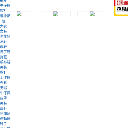
襯衫
牛仔褲
帽T
連身裙
T恤
大衣
女鞋
老爹鞋
涼鞋
雨鞋
馬丁鞋
拖鞋
帆布鞋
男裝
帽T
工作褲
外套
男帽
牛仔褲
皮帶
男鞋
皮鞋
休閒鞋
運動鞋
靴子