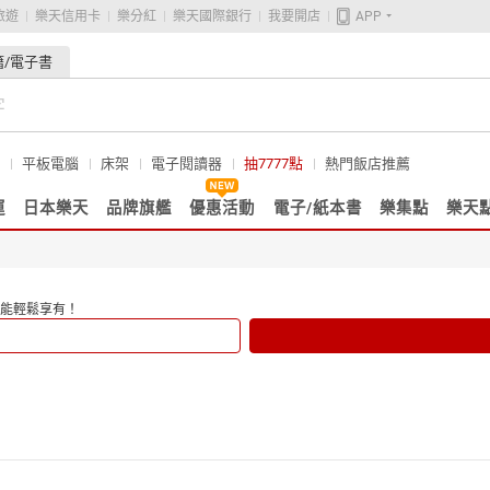
旅遊
樂天信用卡
樂分紅
樂天國際銀行
我要開店
APP
籍/電子書
平板電腦
床架
電子閱讀器
抽7777點
熱門飯店推薦
運
日本樂天
品牌旗艦
優惠活動
電子/紙本書
樂集點
樂天
能輕鬆享有！