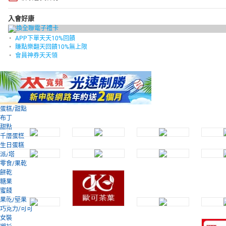
入會好康
APP下單天天10%回饋
賺點樂翻天回饋10%無上限
會員神券天天領
蛋糕/甜點
布丁
甜點
千層蛋糕
生日蛋糕
派/塔
零食/果乾
餅乾
糖果
蜜餞
果乾/堅果
巧克力/可可
女裝