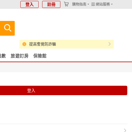
登入
註冊
購物指南
網站服務
提高警覺防詐騙
點數
旅遊訂房
保險館
登入