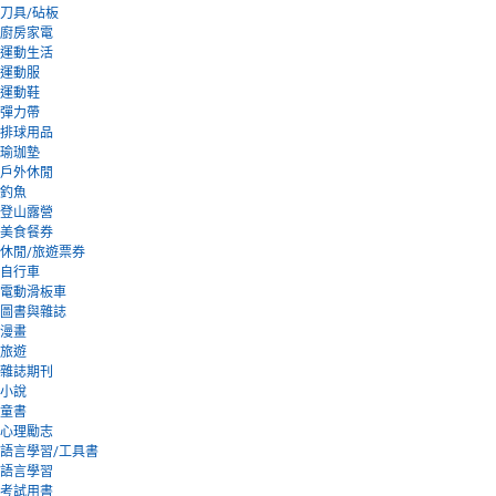
刀具/砧板
廚房家電
運動生活
運動服
運動鞋
彈力帶
排球用品
瑜珈墊
戶外休閒
釣魚
登山露營
美食餐券
休閒/旅遊票券
自行車
電動滑板車
圖書與雜誌
漫畫
旅遊
雜誌期刊
小說
童書
心理勵志
語言學習/工具書
語言學習
考試用書