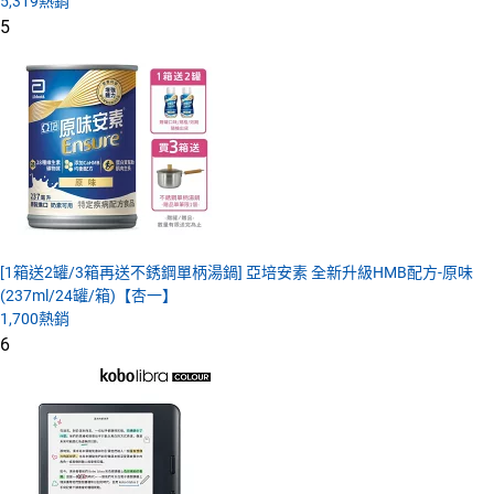
5,319
熱銷
5
[1箱送2罐/3箱再送不銹鋼單柄湯鍋] 亞培安素 全新升級HMB配方-原味
(237ml/24罐/箱)【杏一】
1,700
熱銷
6