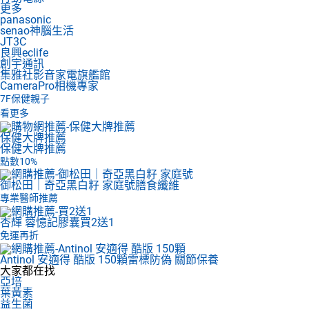
更多
panasonic
senao神腦生活
JT3C
良興eclife
創宇通訊
集雅社影音家電旗艦館
CameraPro相機專家
7F
保健親子
看更多
保健大牌推薦
保健大牌推薦
點數10%
御松田｜奇亞黑白籽 家庭號
膳食纖維
專業醫師推薦
杏輝 蓉憶記膠囊
買2送1
免運再折
Antinol 安適得 酷版 150顆
雷標防偽 關節保養
大家都在找
亞培
葉黃素
益生菌