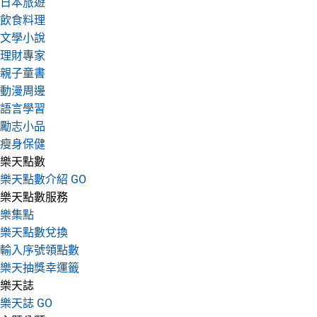
日本旅遊
飲食料理
文學小說
理財專家
親子童書
動漫周邊
語言學習
勵志小品
瘦身保健
樂天點數
樂天點數介紹 GO
樂天點數服務
樂集點
樂天點數兌換
輸入序號領點數
樂天抽獎幸運籤
樂天誌
樂天誌 GO