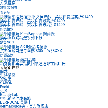
方采鐘錶
3F
化妝保養
看更多
換季保養降齡｜美妝保養最高折$1499
換季保養降齡｜美妝保養最高折$1499
保濕鎖水
換季囤貨購
精選系列下殺
銷售NO.1
抗老凍齡首選
青春露 330ml↘$3XXX
防曬首選
領券折扣再享點數回饋
通通都在屈臣氏
大家都在找
蘭蔻
雅詩蘭黛
資生堂
SABON
Esaki
更多
BeautyLab
中化裕民健康商城
BERROCAL 貝羅卡
dermalogica德卡官方旗艦店