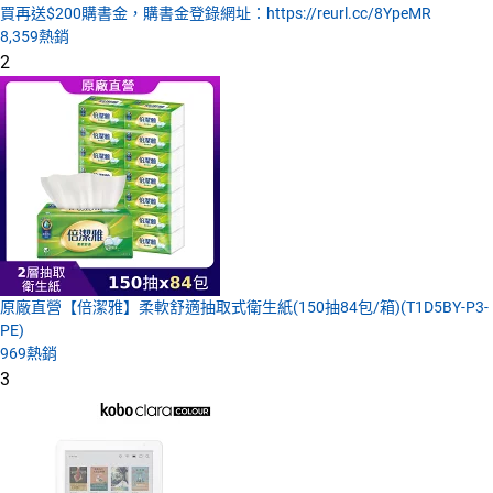
買再送$200購書金，購書金登錄網址：https://reurl.cc/8YpeMR
8,359
熱銷
2
原廠直營【倍潔雅】柔軟舒適抽取式衛生紙(150抽84包/箱)(T1D5BY-P3-
PE)
969
熱銷
3