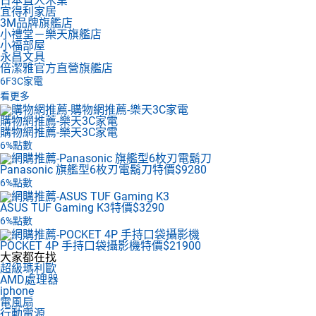
日本直人木業
宜得利家居
3M品牌旗艦店
小禮堂－樂天旗艦店
小福部屋
永昌文具
倍潔雅官方直營旗艦店
6F
3C家電
看更多
購物網推薦-樂天3C家電
購物網推薦-樂天3C家電
6%點數
Panasonic 旗艦型6枚刃電鬍刀
特價$9280
6%點數
ASUS TUF Gaming K3
特價$3290
6%點數
POCKET 4P 手持口袋攝影機
特價$21900
大家都在找
超級瑪利歐
AMD處理器
iphone
電風扇
行動電源