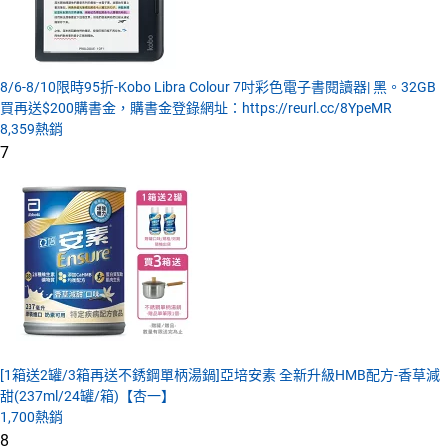
8/6-8/10限時95折-Kobo Libra Colour 7吋彩色電子書閱讀器| 黑。32GB
買再送$200購書金，購書金登錄網址：https://reurl.cc/8YpeMR
8,359
熱銷
7
[1箱送2罐/3箱再送不銹鋼單柄湯鍋]亞培安素 全新升級HMB配方-香草減
甜(237ml/24罐/箱)【杏一】
1,700
熱銷
8