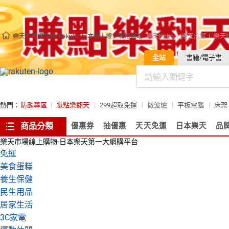
樂天市場購物網- Rakuten日本最大線上購物網站
樂天Kobo
樂天旅遊
樂天
全站
書籍/電子書
熱門：
防颱專區
賺點樂翻天
299超取免運
微波爐
平板電腦
床架
商品分類
優惠券
抽優惠
天天免運
日本樂天
品
樂天市場線上購物-日本樂天第一大網購平台
免運
美食蛋糕
養生保健
民生用品
居家生活
3C家電