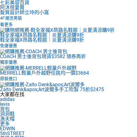
七彩美容百貨
阿沐很愛買
髮質設計師立坽的小窩
4F
潮流男裝
看更多
鞋全家福X昂路名鞋館｜炎夏清涼購9折
鞋全家福X昂路名鞋館｜炎夏清涼購9折
免運優惠
COACH 男士後背包
現貨$3582 領券再折
獨家優惠
MERRELL輕量戶外越野
任挑均一價$3664
原裝進口
Zalto Denk&apos;Art波爾多
手工吹製 75折$2475
大家都在找
adidas
levis
背包
洞洞鞋
漁夫帽
更多
EDWIN
5thSTREET