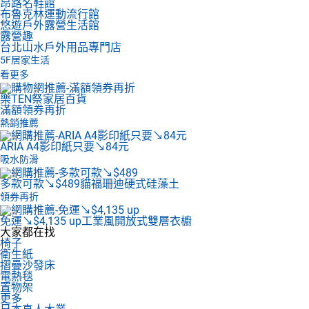
昂路名鞋館
布魯克林運動流行館
悠遊戶外露營生活館
露營趣
台北山水戶外用品專門店
5F
居家生活
看更多
樂TEN祭家居百貨
滿額領券再折
熱銷推薦
ARIA A4影印紙
只要↘84元
吸水防滑
多款可款↘$489
貓福珊迪硬式硅藻土
領券再折
免運↘$4,135 up
工業風開放式雙層衣櫥
大家都在找
椅子
衛生紙
摺疊沙發床
電熱毯
置物架
更多