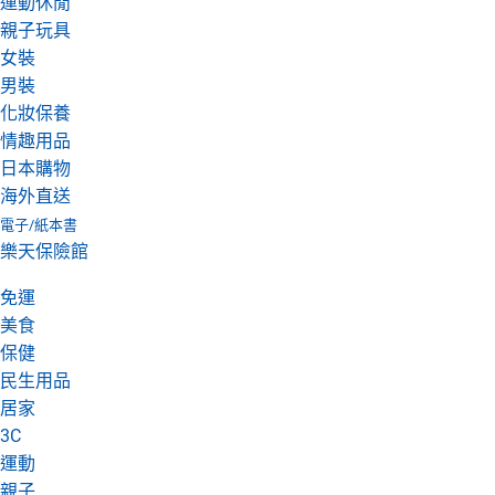
運動休閒
親子玩具
女裝
男裝
化妝保養
情趣用品
日本購物
海外直送
電子/紙本書
樂天保險館
免運
美食
保健
民生用品
居家
3C
運動
親子