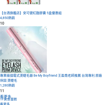
【台酒旗艦店】安可健紅麴膠囊 5盒優惠組
4,850
熱銷
10
專業級插電式燙睫毛器 Be My Boyfriend 王盈喬老師推薦 台灣專利 原廠
保固 燙睫毛
1,280
熱銷
11
看更多
1F
美食蛋糕
看更多