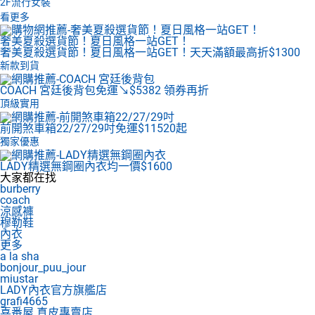
2F
流行女裝
看更多
奢美夏殺選貨節！夏日風格一站GET！
奢美夏殺選貨節！夏日風格一站GET！天天滿額最高折$1300
新款到貨
COACH 宮廷後背包
免運↘$5382 領券再折
頂級實用
前開煞車箱22/27/29吋
免運$11520起
獨家優惠
LADY精選無鋼圈內衣
均一價$1600
大家都在找
burberry
coach
涼感褲
穆勒鞋
內衣
更多
a la sha
bonjour_puu_jour
miustar
LADY內衣官方旗艦店
grafi4665
喜番屋 真皮專賣店