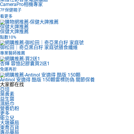
CameraPro相機專家
7F
保健親子
看更多
保健大牌推薦
保健大牌推薦
點數10%
御松田｜奇亞黑白籽 家庭號
膳食纖維
專業醫師推薦
杏輝 蓉憶記膠囊
買2送1
免運再折
Antinol 安適得 酷版 150顆
雷標防偽 關節保養
大家都在找
亞培
葉黃素
益生菌
濕紙巾
營養奶粉
更多
衛立兒
大墩藥局
東喬百貨
專品藥局