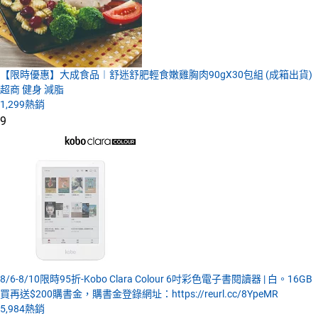
【限時優惠】大成食品︱舒迷舒肥輕食嫩雞胸肉90gX30包組 (成箱出貨)
超商 健身 減脂
1,299
熱銷
9
8/6-8/10限時95折-Kobo Clara Colour 6吋彩色電子書閱讀器 | 白。16GB
買再送$200購書金，購書金登錄網址：https://reurl.cc/8YpeMR
5,984
熱銷