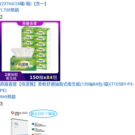
(237ml/24罐/箱)【杏一】
1,700
熱銷
2
原廠直營【倍潔雅】柔軟舒適抽取式衛生紙(150抽84包/箱)(T1D5BY-P3-
PE)
969
熱銷
3