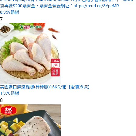
買再送$200購書金，購書金登錄網址：https://reurl.cc/8YpeMR
8,359
熱銷
7
美國進口鮮嫩雞腿(棒棒腿)15KG/箱【愛買冷凍】
1,370
熱銷
8