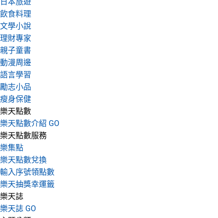
日本旅遊
飲食料理
文學小說
理財專家
親子童書
動漫周邊
語言學習
勵志小品
瘦身保健
樂天點數
樂天點數介紹 GO
樂天點數服務
樂集點
樂天點數兌換
輸入序號領點數
樂天抽獎幸運籤
樂天誌
樂天誌 GO