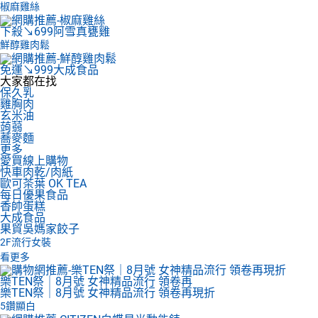
椒麻雞絲
下殺↘699
阿雪真甕雞
鮮醇雞肉鬆
免運↘999
大成食品
大家都在找
保久乳
雞胸肉
玄米油
蒟蒻
蕎麥麵
更多
愛買線上購物
快車肉乾/肉紙
歐可茶葉 OK TEA
每日優果食品
香帥蛋糕
大成食品
果貿吳媽家餃子
2F
流行女裝
看更多
樂TEN祭｜8月號 女神精品流行 領卷再
樂TEN祭｜8月號 女神精品流行 領卷再現折
5鑽顯白