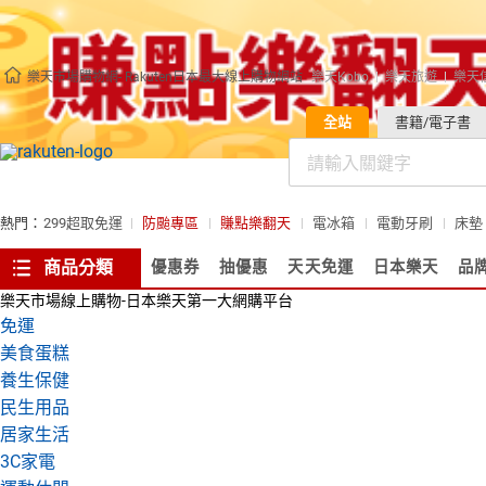
樂天市場購物網- Rakuten日本最大線上購物網站
樂天Kobo
樂天旅遊
樂天
全站
書籍/電子書
熱門：
299超取免運
防颱專區
賺點樂翻天
電冰箱
電動牙刷
床墊
商品分類
優惠券
抽優惠
天天免運
日本樂天
品
樂天市場線上購物-日本樂天第一大網購平台
免運
美食蛋糕
養生保健
民生用品
居家生活
3C家電