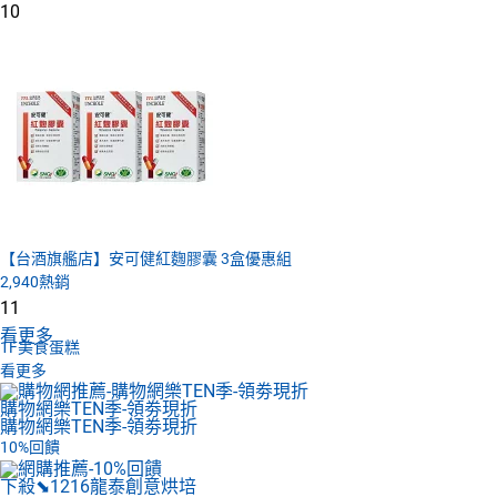
10
【台酒旗艦店】安可健紅麴膠囊 3盒優惠組
2,940
熱銷
11
看更多
1F
美食蛋糕
看更多
購物網樂TEN季-領劵現折
購物網樂TEN季-領劵現折
10%回饋
下殺⬊1216
龍泰創意烘培