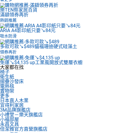
樂TEN祭家居百貨
滿額領券再折
熱銷推薦
ARIA A4影印紙
只要↘84元
吸水防滑
多款可款↘$489
貓福珊迪硬式硅藻土
領券再折
免運↘$4,135 up
工業風開放式雙層衣櫥
大家都在找
椅子
衛生紙
摺疊沙發床
電熱毯
置物架
更多
日本直人木業
宜得利家居
3M品牌旗艦店
小禮堂－樂天旗艦店
小福部屋
永昌文具
倍潔雅官方直營旗艦店