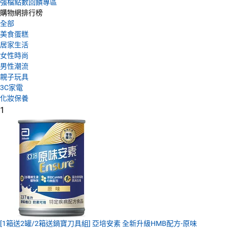
強檔點數回饋專區
購物網排行榜
全部
美食蛋糕
居家生活
女性時尚
男性潮流
親子玩具
3C家電
化妝保養
1
[1箱送2罐/2箱送鍋寶刀具組] 亞培安素 全新升級HMB配方-原味