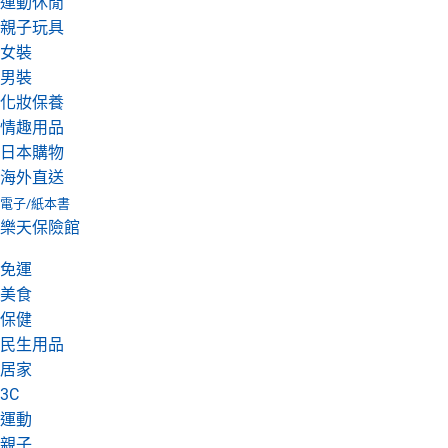
運動休閒
親子玩具
女裝
男裝
化妝保養
情趣用品
日本購物
海外直送
電子/紙本書
樂天保險館
免運
美食
保健
民生用品
居家
3C
運動
親子