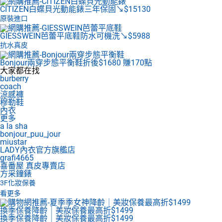
CITIZEN白蝶貝光動能錶
三年保固↘$15130
原裝進口
GIESSWEIN芭蕾平底鞋
防水可機洗↘$5988
抗水真皮
Bonjour兩穿步態平衡鞋
折後$1680 賺170點
大家都在找
burberry
coach
涼感褲
穆勒鞋
內衣
更多
a la sha
bonjour_puu_jour
miustar
LADY內衣官方旗艦店
grafi4665
喜番屋 真皮專賣店
方采鐘錶
3F
化妝保養
看更多
換季保養降齡｜美妝保養最高折$1499
換季保養降齡｜美妝保養最高折$1499