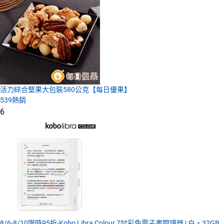
活力綜合堅果大包裝580公克【每日優果】
539
熱銷
6
8/6-8/10限時95折-Kobo Libra Colour 7吋彩色電子書閱讀器 | 白。32GB