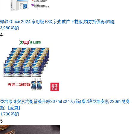
微軟 Office 2024 家用版 ESD序號 數位下載版[領券折價再贈點]
3,980
熱銷
4
亞培原味安素均衡營養升級237ml x24入/箱(贈2罐亞培安素 220ml隨身
瓶)【愛買】
1,700
熱銷
5