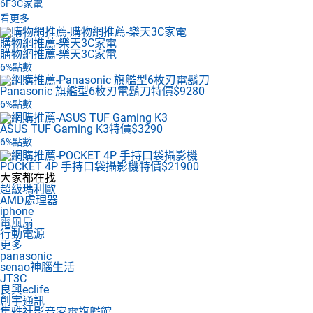
6F
3C家電
看更多
購物網推薦-樂天3C家電
購物網推薦-樂天3C家電
6%點數
Panasonic 旗艦型6枚刃電鬍刀
特價$9280
6%點數
ASUS TUF Gaming K3
特價$3290
6%點數
POCKET 4P 手持口袋攝影機
特價$21900
大家都在找
超級瑪利歐
AMD處理器
iphone
電風扇
行動電源
更多
panasonic
senao神腦生活
JT3C
良興eclife
創宇通訊
集雅社影音家電旗艦館