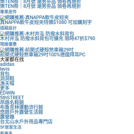
樂TEN祭｜8月號 潮男夯品 領卷再現折
樂TEN祭｜8月號 潮男夯品 領卷再現折
專業皮件
真NAPPA軟牛皮短夾
特價$1080 可加購刻字
插箱設計
木村井泓 防撥水斜背包
可擴充 限時47折$790
現搶優惠
前開式硬殼煞車箱29吋
100%德國拜耳PC
大家都在找
adidas
levis
背包
洞洞鞋
漁夫帽
更多
EDWIN
5thSTREET
昂路名鞋館
布魯克林運動流行館
悠遊戶外露營生活館
露營趣
台北山水戶外用品專門店
5F
居家生活
看更多