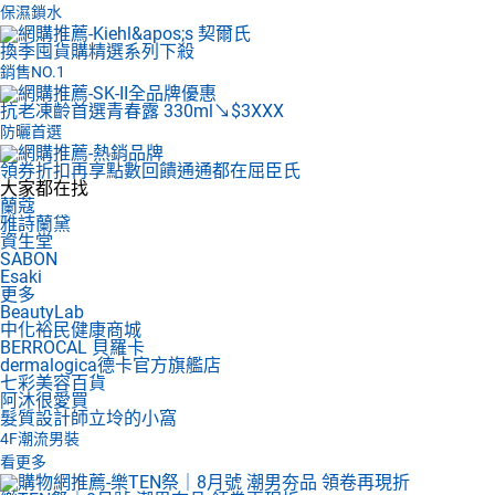
保濕鎖水
換季囤貨購
精選系列下殺
銷售NO.1
抗老凍齡首選
青春露 330ml↘$3XXX
防曬首選
領券折扣再享點數回饋
通通都在屈臣氏
大家都在找
蘭蔻
雅詩蘭黛
資生堂
SABON
Esaki
更多
BeautyLab
中化裕民健康商城
BERROCAL 貝羅卡
dermalogica德卡官方旗艦店
七彩美容百貨
阿沐很愛買
髮質設計師立坽的小窩
4F
潮流男裝
看更多