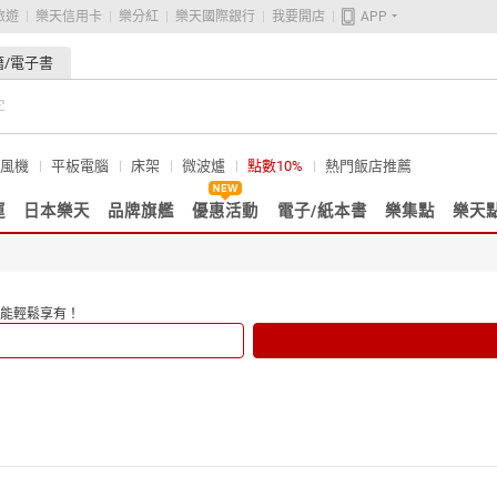
旅遊
樂天信用卡
樂分紅
樂天國際銀行
我要開店
APP
籍/電子書
風機
平板電腦
床架
微波爐
點數10%
熱門飯店推薦
運
日本樂天
品牌旗艦
優惠活動
電子/紙本書
樂集點
樂天
能輕鬆享有！