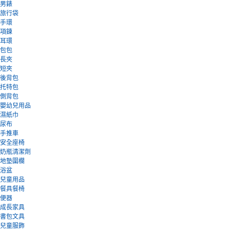
男錶
旅行袋
手環
項鍊
耳環
包包
長夾
短夾
後背包
托特包
側背包
嬰幼兒用品
濕紙巾
尿布
手推車
安全座椅
奶瓶清潔劑
地墊圍欄
浴盆
兒童用品
餐具餐椅
便器
成長家具
書包文具
兒童服飾