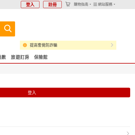
登入
註冊
購物指南
網站服務
提高警覺防詐騙
點數
旅遊訂房
保險館
登入