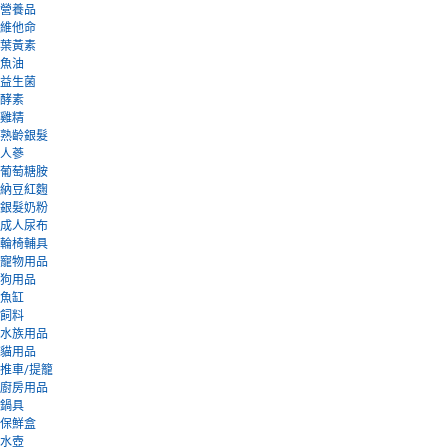
營養品
維他命
葉黃素
魚油
益生菌
酵素
雞精
熟齡銀髮
人蔘
葡萄糖胺
納豆紅麴
銀髮奶粉
成人尿布
輪椅輔具
寵物用品
狗用品
魚缸
飼料
水族用品
貓用品
推車/提籠
廚房用品
鍋具
保鮮盒
水壺