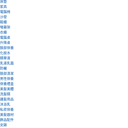
床墊
家具
電腦椅
沙發
鞋櫃
螢幕架
衣櫃
電腦桌
升降桌
臉部保養
化妝水
精華液
乳液乳霜
防曬
臉部清潔
男性保養
保養禮盒
美髮美體
洗髮精
護髮用品
沐浴乳
私密保養
美髮器材
飾品配件
女錶