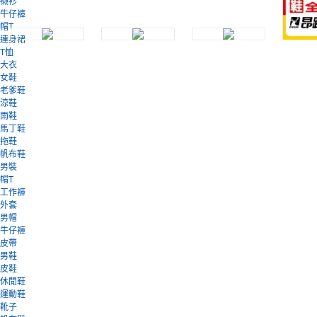
襯衫
牛仔褲
帽T
連身裙
T恤
大衣
女鞋
老爹鞋
涼鞋
雨鞋
馬丁鞋
拖鞋
帆布鞋
男裝
帽T
工作褲
外套
男帽
牛仔褲
皮帶
男鞋
皮鞋
休閒鞋
運動鞋
靴子