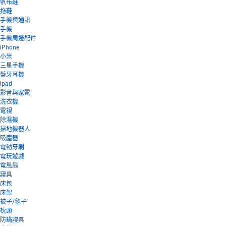
帆布鞋
拖鞋
手機與通訊
手機
手機周邊配件
iPhone
小米
三星手機
藍牙耳機
ipad
影音與家電
洗衣機
電視
除濕機
掃地機器人
吸塵器
電動牙刷
電玩遊戲
電風扇
寢具
床包
床架
被子/毯子
枕頭
防蟎寢具