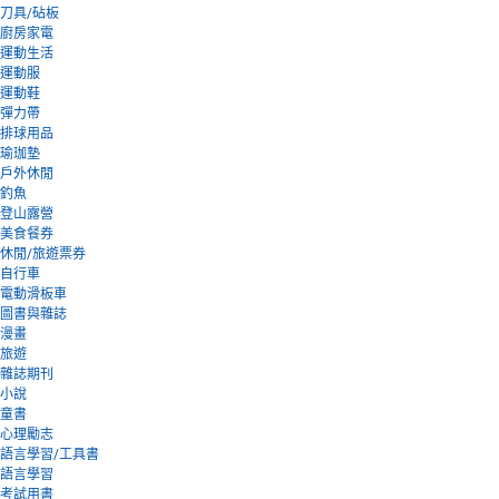
刀具/砧板
廚房家電
運動生活
運動服
運動鞋
彈力帶
排球用品
瑜珈墊
戶外休閒
釣魚
登山露營
美食餐券
休閒/旅遊票券
自行車
電動滑板車
圖書與雜誌
漫畫
旅遊
雜誌期刊
小說
童書
心理勵志
語言學習/工具書
語言學習
考試用書