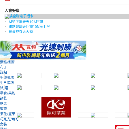
入會好康
APP下單天天10%回饋
賺點樂翻天回饋10%無上限
會員神券天天領
蛋糕/甜點
布丁
甜點
千層蛋糕
生日蛋糕
派/塔
零食/果乾
餅乾
糖果
蜜餞
果乾/堅果
巧克力/可可
女裝