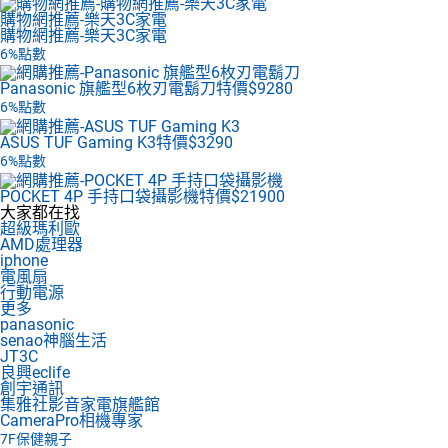
購物網推薦-樂天3C家電
購物網推薦-樂天3C家電
6%點數
Panasonic 旗艦型6枚刃電鬍刀
特價$9280
6%點數
ASUS TUF Gaming K3
特價$3290
6%點數
POCKET 4P 手持口袋攝影機
特價$21900
大家都在找
超級瑪利歐
AMD處理器
iphone
電風扇
行動電源
更多
panasonic
senao神腦生活
JT3C
良興eclife
創宇通訊
集雅社影音家電旗艦館
CameraPro相機專家
7F
保健親子