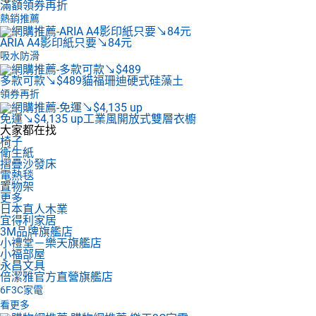
滿額領券再折
熱銷推薦
ARIA A4影印紙
只要↘84元
吸水防滑
多款可款↘$489
貓福珊迪硬式硅藻土
領券再折
免運↘$4,135 up
工業風開放式雙層衣櫥
大家都在找
椅子
衛生紙
摺疊沙發床
電熱毯
置物架
更多
日本直人木業
宜得利家居
3M品牌旗艦店
小禮堂－樂天旗艦店
小福部屋
永昌文具
倍潔雅官方直營旗艦店
6F
3C家電
看更多