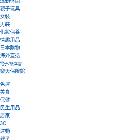
運動休閒
親子玩具
女裝
男裝
化妝保養
情趣用品
日本購物
海外直送
電子/紙本書
樂天保險館
免運
美食
保健
民生用品
居家
3C
運動
親子