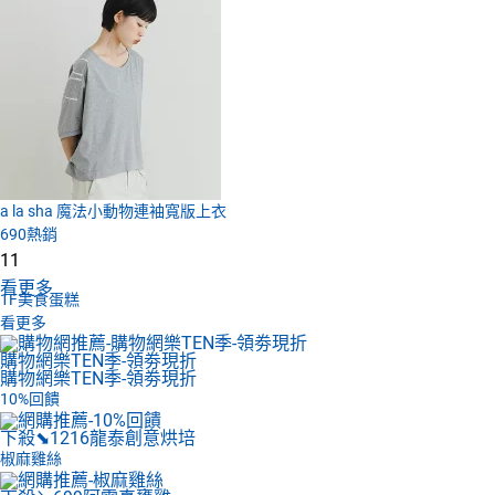
a la sha 魔法小動物連袖寬版上衣
690
熱銷
11
看更多
1F
美食蛋糕
看更多
購物網樂TEN季-領劵現折
購物網樂TEN季-領劵現折
10%回饋
下殺⬊1216
龍泰創意烘培
椒麻雞絲