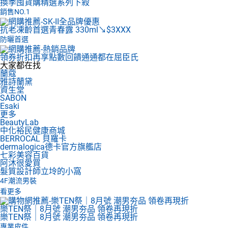
換季囤貨購
精選系列下殺
銷售NO.1
抗老凍齡首選
青春露 330ml↘$3XXX
防曬首選
領券折扣再享點數回饋
通通都在屈臣氏
大家都在找
蘭蔻
雅詩蘭黛
資生堂
SABON
Esaki
更多
BeautyLab
中化裕民健康商城
BERROCAL 貝羅卡
dermalogica德卡官方旗艦店
七彩美容百貨
阿沐很愛買
髮質設計師立坽的小窩
4F
潮流男裝
看更多
樂TEN祭｜8月號 潮男夯品 領卷再現折
樂TEN祭｜8月號 潮男夯品 領卷再現折
專業皮件