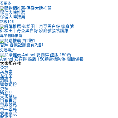
看更多
保健大牌推薦
保健大牌推薦
點數10%
御松田｜奇亞黑白籽 家庭號
膳食纖維
專業醫師推薦
杏輝 蓉憶記膠囊
買2送1
免運再折
Antinol 安適得 酷版 150顆
雷標防偽 關節保養
大家都在找
亞培
葉黃素
益生菌
濕紙巾
營養奶粉
更多
衛立兒
大墩藥局
東喬百貨
專品藥局
杏一藥局
安康藥妝