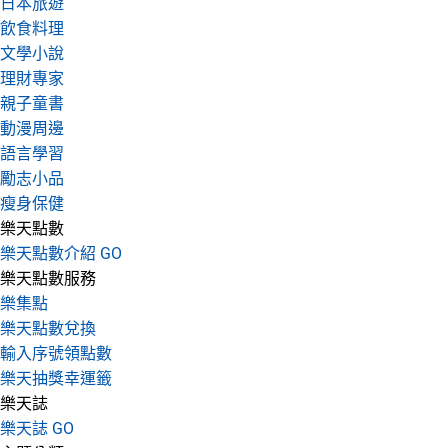
日本旅遊
飲食料理
文學小說
理財專家
親子童書
動漫周邊
語言學習
勵志小品
瘦身保健
樂天點數
樂天點數介紹 GO
樂天點數服務
樂集點
樂天點數兌換
輸入序號領點數
樂天抽獎幸運籤
樂天誌
樂天誌 GO