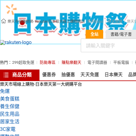
樂天市場購物網- Rakuten日本最大線上購物網站
樂天Kobo
樂天旅遊
樂天
全站
書籍/電子書
熱門：
299超取免運
防颱專區
賺點樂翻天
電子閱讀器
平板電腦
商品分類
優惠券
抽優惠
天天免運
日本樂天
品
樂天市場線上購物-日本樂天第一大網購平台
免運
美食蛋糕
養生保健
民生用品
居家生活
3C家電