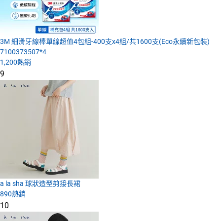
3M 細滑牙線棒單線超值4包組-400支x4組/共1600支(Eco永續新包裝)
7100373507*4
1,200
熱銷
9
a la sha 球狀造型剪接長裙
890
熱銷
10