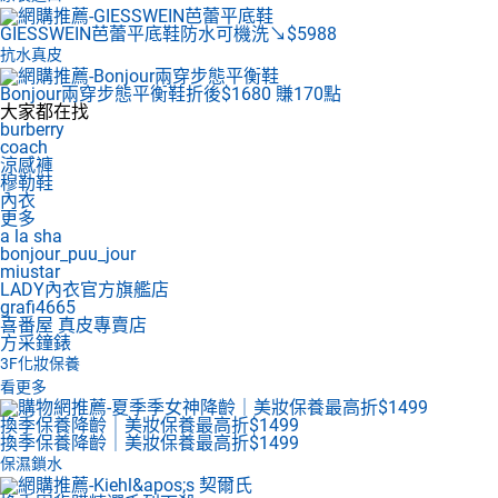
GIESSWEIN芭蕾平底鞋
防水可機洗↘$5988
抗水真皮
Bonjour兩穿步態平衡鞋
折後$1680 賺170點
大家都在找
burberry
coach
涼感褲
穆勒鞋
內衣
更多
a la sha
bonjour_puu_jour
miustar
LADY內衣官方旗艦店
grafi4665
喜番屋 真皮專賣店
方采鐘錶
3F
化妝保養
看更多
換季保養降齡｜美妝保養最高折$1499
換季保養降齡｜美妝保養最高折$1499
保濕鎖水