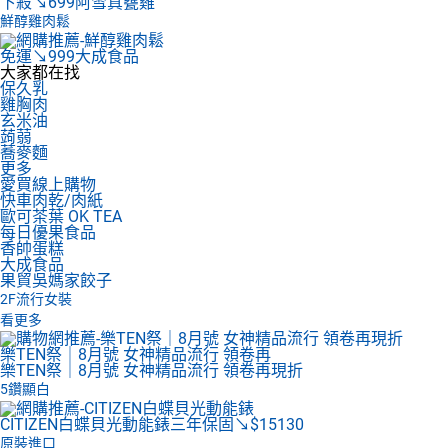
下殺↘699
阿雪真甕雞
鮮醇雞肉鬆
免運↘999
大成食品
大家都在找
保久乳
雞胸肉
玄米油
蒟蒻
蕎麥麵
更多
愛買線上購物
快車肉乾/肉紙
歐可茶葉 OK TEA
每日優果食品
香帥蛋糕
大成食品
果貿吳媽家餃子
2F
流行女裝
看更多
樂TEN祭｜8月號 女神精品流行 領卷再
樂TEN祭｜8月號 女神精品流行 領卷再現折
5鑽顯白
CITIZEN白蝶貝光動能錶
三年保固↘$15130
原裝進口