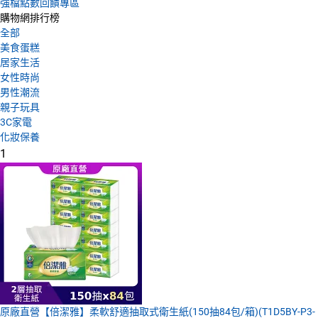
強檔點數回饋專區
購物網排行榜
全部
美食蛋糕
居家生活
女性時尚
男性潮流
親子玩具
3C家電
化妝保養
1
原廠直營【倍潔雅】柔軟舒適抽取式衛生紙(150抽84包/箱)(T1D5BY-P3-