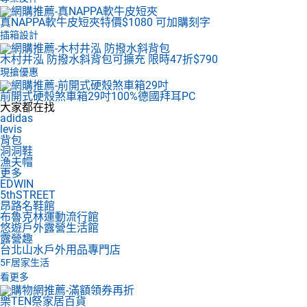
真NAPPA軟牛皮短夾
特價$1080 可加購刻字
插箱設計
木村井泓 防撥水斜背包
可擴充 限時47折$790
現搶優惠
前開式硬殼煞車箱29吋
100%德國拜耳PC
大家都在找
adidas
levis
背包
洞洞鞋
漁夫帽
更多
EDWIN
5thSTREET
昂路名鞋館
布魯克林運動流行館
悠遊戶外露營生活館
露營趣
台北山水戶外用品專門店
5F
居家生活
看更多
樂TEN祭家居百貨