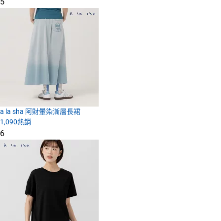
5
a la sha 阿財暈染漸層長裙
1,090
熱銷
6