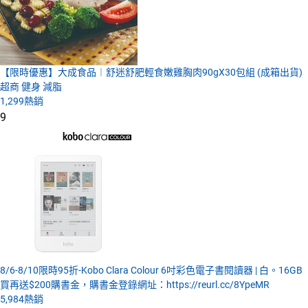
【限時優惠】大成食品︱舒迷舒肥輕食嫩雞胸肉90gX30包組 (成箱出貨)
超商 健身 減脂
1,299
熱銷
9
8/6-8/10限時95折-Kobo Clara Colour 6吋彩色電子書閱讀器 | 白。16GB
買再送$200購書金，購書金登錄網址：https://reurl.cc/8YpeMR
5,984
熱銷