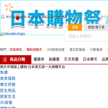
樂天市場購物網- Rakuten日本最大線上購物網站
樂天Kobo
樂天旅遊
樂天
全站
書籍/電子書
熱門：
防颱專區
賺點樂翻天
299超取免運
筆記型電腦
行動電源
商品分類
優惠券
抽優惠
天天免運
日本樂天
品
樂天市場線上購物-日本樂天第一大網購平台
免運
美食蛋糕
養生保健
民生用品
居家生活
3C家電