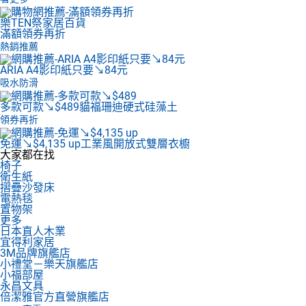
樂TEN祭家居百貨
滿額領券再折
熱銷推薦
ARIA A4影印紙
只要↘84元
吸水防滑
多款可款↘$489
貓福珊迪硬式硅藻土
領券再折
免運↘$4,135 up
工業風開放式雙層衣櫥
大家都在找
椅子
衛生紙
摺疊沙發床
電熱毯
置物架
更多
日本直人木業
宜得利家居
3M品牌旗艦店
小禮堂－樂天旗艦店
小福部屋
永昌文具
倍潔雅官方直營旗艦店