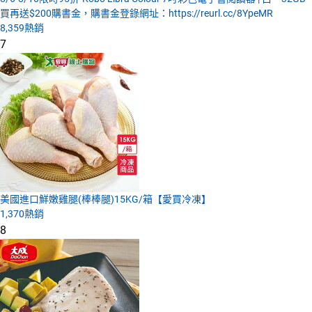
買再送$200購書金，購書金登錄網址：https://reurl.cc/8YpeMR
8,359
熱銷
7
美國進口鮮嫩雞腿(棒棒腿)15KG/箱【愛買冷凍】
1,370
熱銷
8