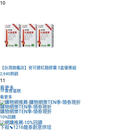
10
【台酒旗艦店】安可健紅麴膠囊 3盒優惠組
2,940
熱銷
11
看更多
1F
美食蛋糕
看更多
購物網樂TEN季-領劵現折
購物網樂TEN季-領劵現折
10%回饋
下殺⬊1216
龍泰創意烘培