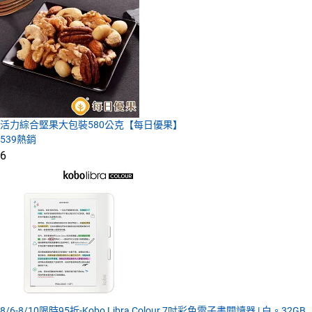
活力綜合堅果大包裝580公克【每日優果】
539
熱銷
6
8/6-8/10限時95折-Kobo Libra Colour 7吋彩色電子書閱讀器 | 白。32GB