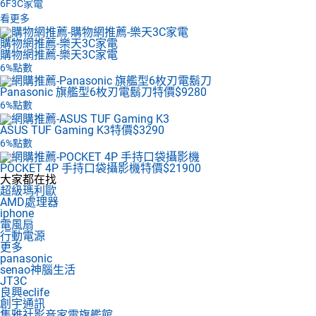
6F
3C家電
看更多
購物網推薦-樂天3C家電
購物網推薦-樂天3C家電
6%點數
Panasonic 旗艦型6枚刃電鬍刀
特價$9280
6%點數
ASUS TUF Gaming K3
特價$3290
6%點數
POCKET 4P 手持口袋攝影機
特價$21900
大家都在找
超級瑪利歐
AMD處理器
iphone
電風扇
行動電源
更多
panasonic
senao神腦生活
JT3C
良興eclife
創宇通訊
集雅社影音家電旗艦館