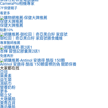
CameraPro相機專家
7F
保健親子
看更多
保健大牌推薦
保健大牌推薦
點數10%
御松田｜奇亞黑白籽 家庭號
膳食纖維
專業醫師推薦
杏輝 蓉憶記膠囊
買2送1
免運再折
Antinol 安適得 酷版 150顆
雷標防偽 關節保養
大家都在找
亞培
葉黃素
益生菌
濕紙巾
營養奶粉
更多
衛立兒
大墩藥局
東喬百貨
專品藥局