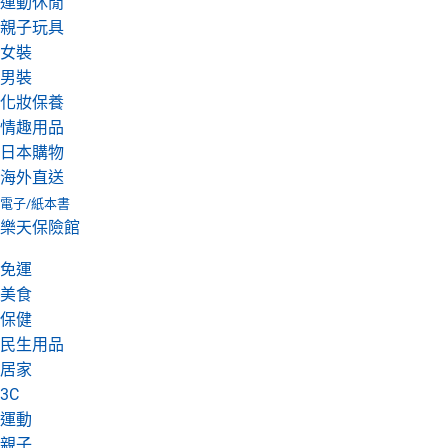
運動休閒
親子玩具
女裝
男裝
化妝保養
情趣用品
日本購物
海外直送
電子/紙本書
樂天保險館
免運
美食
保健
民生用品
居家
3C
運動
親子