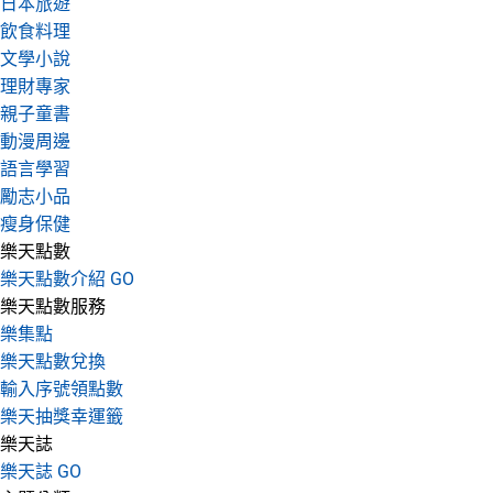
日本旅遊
飲食料理
文學小說
理財專家
親子童書
動漫周邊
語言學習
勵志小品
瘦身保健
樂天點數
樂天點數介紹 GO
樂天點數服務
樂集點
樂天點數兌換
輸入序號領點數
樂天抽獎幸運籤
樂天誌
樂天誌 GO