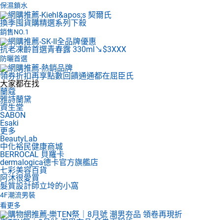
保濕鎖水
換季囤貨購
精選系列下殺
銷售NO.1
抗老凍齡首選
青春露 330ml↘$3XXX
防曬首選
領券折扣再享點數回饋
通通都在屈臣氏
大家都在找
蘭蔻
雅詩蘭黛
資生堂
SABON
Esaki
更多
BeautyLab
中化裕民健康商城
BERROCAL 貝羅卡
dermalogica德卡官方旗艦店
七彩美容百貨
阿沐很愛買
髮質設計師立坽的小窩
4F
潮流男裝
看更多