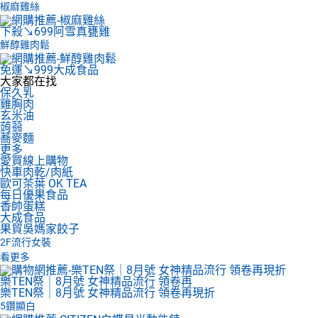
椒麻雞絲
下殺↘699
阿雪真甕雞
鮮醇雞肉鬆
免運↘999
大成食品
大家都在找
保久乳
雞胸肉
玄米油
蒟蒻
蕎麥麵
更多
愛買線上購物
快車肉乾/肉紙
歐可茶葉 OK TEA
每日優果食品
香帥蛋糕
大成食品
果貿吳媽家餃子
2F
流行女裝
看更多
樂TEN祭｜8月號 女神精品流行 領卷再
樂TEN祭｜8月號 女神精品流行 領卷再現折
5鑽顯白