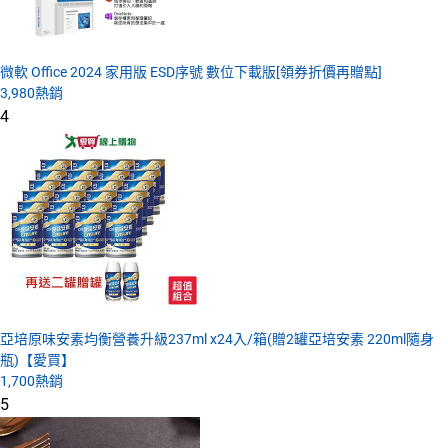
微軟 Office 2024 家用版 ESD序號 數位下載版[領券折價再贈點]
3,980
熱銷
4
亞培原味安素均衡營養升級237ml x24入/箱(贈2罐亞培安素 220ml隨身
瓶)【愛買】
1,700
熱銷
5