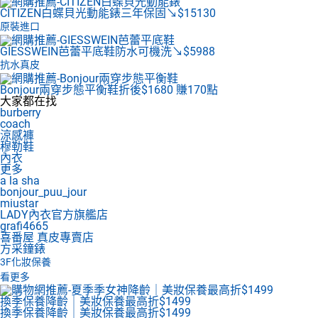
CITIZEN白蝶貝光動能錶
三年保固↘$15130
原裝進口
GIESSWEIN芭蕾平底鞋
防水可機洗↘$5988
抗水真皮
Bonjour兩穿步態平衡鞋
折後$1680 賺170點
大家都在找
burberry
coach
涼感褲
穆勒鞋
內衣
更多
a la sha
bonjour_puu_jour
miustar
LADY內衣官方旗艦店
grafi4665
喜番屋 真皮專賣店
方采鐘錶
3F
化妝保養
看更多
換季保養降齡｜美妝保養最高折$1499
換季保養降齡｜美妝保養最高折$1499