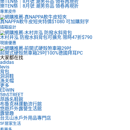
樂TEN祭｜8月號 潮男夯品 領卷再現折
樂TEN祭｜8月號 潮男夯品 領卷再現折
專業皮件
真NAPPA軟牛皮短夾
特價$1080 可加購刻字
插箱設計
木村井泓 防撥水斜背包
可擴充 限時47折$790
現搶優惠
前開式硬殼煞車箱29吋
100%德國拜耳PC
大家都在找
adidas
levis
背包
洞洞鞋
漁夫帽
更多
EDWIN
5thSTREET
昂路名鞋館
布魯克林運動流行館
悠遊戶外露營生活館
露營趣
台北山水戶外用品專門店
5F
居家生活
看更多