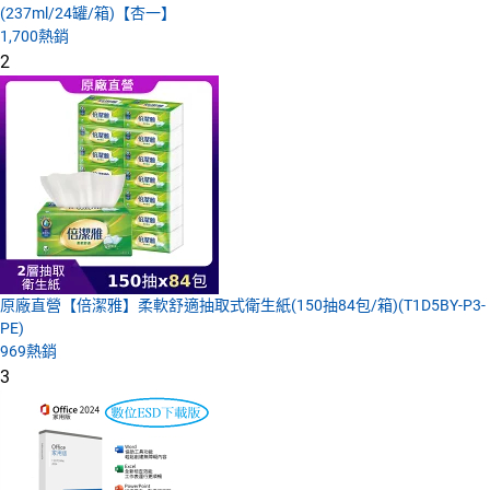
(237ml/24罐/箱)【杏一】
1,700
熱銷
2
原廠直營【倍潔雅】柔軟舒適抽取式衛生紙(150抽84包/箱)(T1D5BY-P3-
PE)
969
熱銷
3