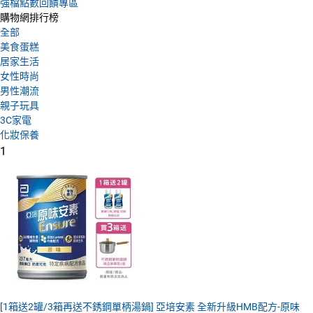
強檔點數回饋專區
購物網排行榜
全部
美食蛋糕
居家生活
女性時尚
男性潮流
親子玩具
3C家電
化妝保養
1
[1箱送2罐/3箱再送不銹鋼單柄湯鍋] 亞培安素 全新升級HMB配方-原味