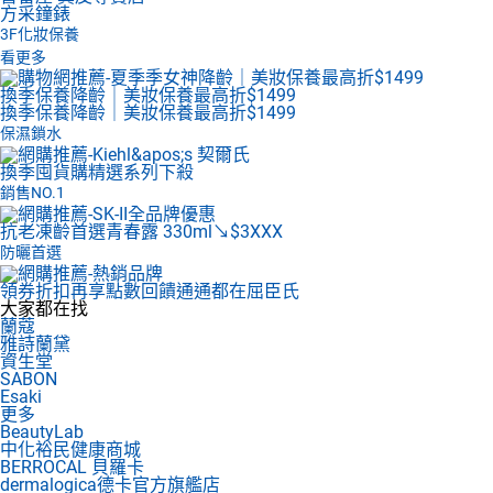
方采鐘錶
3F
化妝保養
看更多
換季保養降齡｜美妝保養最高折$1499
換季保養降齡｜美妝保養最高折$1499
保濕鎖水
換季囤貨購
精選系列下殺
銷售NO.1
抗老凍齡首選
青春露 330ml↘$3XXX
防曬首選
領券折扣再享點數回饋
通通都在屈臣氏
大家都在找
蘭蔻
雅詩蘭黛
資生堂
SABON
Esaki
更多
BeautyLab
中化裕民健康商城
BERROCAL 貝羅卡
dermalogica德卡官方旗艦店