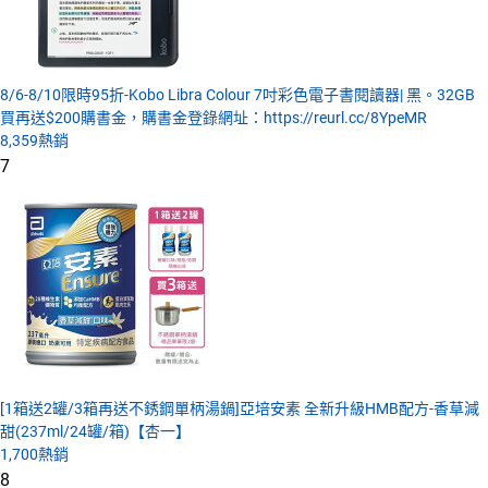
8/6-8/10限時95折-Kobo Libra Colour 7吋彩色電子書閱讀器| 黑。32GB
買再送$200購書金，購書金登錄網址：https://reurl.cc/8YpeMR
8,359
熱銷
7
[1箱送2罐/3箱再送不銹鋼單柄湯鍋]亞培安素 全新升級HMB配方-香草減
甜(237ml/24罐/箱)【杏一】
1,700
熱銷
8