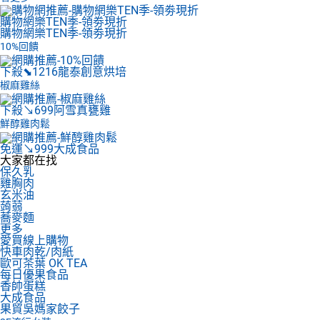
購物網樂TEN季-領劵現折
購物網樂TEN季-領劵現折
10%回饋
下殺⬊1216
龍泰創意烘培
椒麻雞絲
下殺↘699
阿雪真甕雞
鮮醇雞肉鬆
免運↘999
大成食品
大家都在找
保久乳
雞胸肉
玄米油
蒟蒻
蕎麥麵
更多
愛買線上購物
快車肉乾/肉紙
歐可茶葉 OK TEA
每日優果食品
香帥蛋糕
大成食品
果貿吳媽家餃子