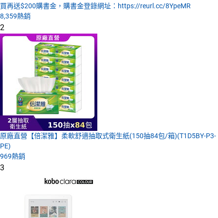
買再送$200購書金，購書金登錄網址：https://reurl.cc/8YpeMR
8,359
熱銷
2
原廠直營【倍潔雅】柔軟舒適抽取式衛生紙(150抽84包/箱)(T1D5BY-P3-
PE)
969
熱銷
3