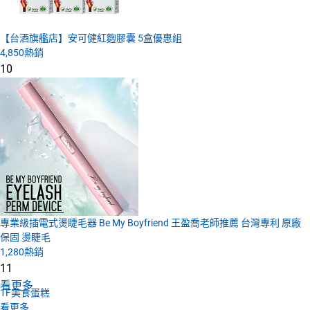
【台酒旗艦店】安可健紅麴膠囊 5盒優惠組
4,850
熱銷
10
專業級插電式燙睫毛器 Be My Boyfriend 王盈喬老師推薦 台灣專利 原廠
保固 燙睫毛
1,280
熱銷
11
看更多
1F
美食蛋糕
看更多