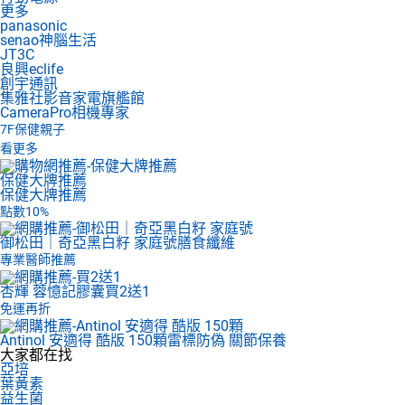
更多
panasonic
senao神腦生活
JT3C
良興eclife
創宇通訊
集雅社影音家電旗艦館
CameraPro相機專家
7F
保健親子
看更多
保健大牌推薦
保健大牌推薦
點數10%
御松田｜奇亞黑白籽 家庭號
膳食纖維
專業醫師推薦
杏輝 蓉憶記膠囊
買2送1
免運再折
Antinol 安適得 酷版 150顆
雷標防偽 關節保養
大家都在找
亞培
葉黃素
益生菌