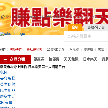
樂天市場購物網- Rakuten日本最大線上購物網站
樂天Kobo
樂天旅遊
樂天
全站
書籍/電子書
熱門：
防颱專區
賺點樂翻天
299超取免運
吹風機
微波爐
床架
商品分類
優惠券
抽優惠
天天免運
日本樂天
品
樂天市場線上購物-日本樂天第一大網購平台
免運
美食蛋糕
養生保健
民生用品
居家生活
3C家電