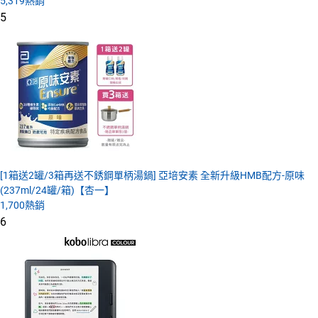
5,319
熱銷
5
[1箱送2罐/3箱再送不銹鋼單柄湯鍋] 亞培安素 全新升級HMB配方-原味
(237ml/24罐/箱)【杏一】
1,700
熱銷
6