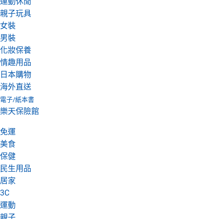
運動休閒
親子玩具
女裝
男裝
化妝保養
情趣用品
日本購物
海外直送
電子/紙本書
樂天保險館
免運
美食
保健
民生用品
居家
3C
運動
親子