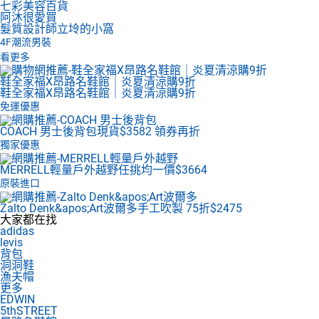
七彩美容百貨
阿沐很愛買
髮質設計師立坽的小窩
4F
潮流男裝
看更多
鞋全家福X昂路名鞋館｜炎夏清涼購9折
鞋全家福X昂路名鞋館｜炎夏清涼購9折
免運優惠
COACH 男士後背包
現貨$3582 領券再折
獨家優惠
MERRELL輕量戶外越野
任挑均一價$3664
原裝進口
Zalto Denk&apos;Art波爾多
手工吹製 75折$2475
大家都在找
adidas
levis
背包
洞洞鞋
漁夫帽
更多
EDWIN
5thSTREET