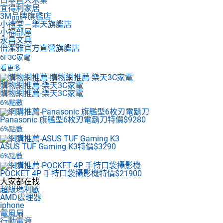
日本直人木業
宜得利家居
3M品牌旗艦店
小禮堂－樂天旗艦店
小福部屋
永昌文具
倍潔雅官方直營旗艦店
6F
3C家電
看更多
購物網推薦-樂天3C家電
購物網推薦-樂天3C家電
6%點數
Panasonic 旗艦型6枚刃電鬍刀
特價$9280
6%點數
ASUS TUF Gaming K3
特價$3290
6%點數
POCKET 4P 手持口袋攝影機
特價$21900
大家都在找
超級瑪利歐
AMD處理器
iphone
電風扇
行動電源