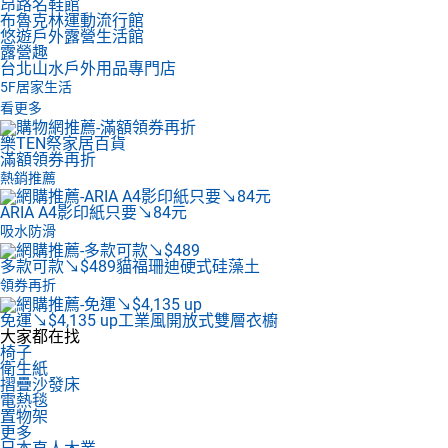
昂路名鞋館
布魯克林運動流行館
悠遊戶外露營生活館
露營趣
台北山水戶外用品專門店
5F
居家生活
看更多
樂TEN祭家居百貨
滿額領券再折
熱銷推薦
ARIA A4影印紙
只要↘84元
吸水防滑
多款可款↘$489
貓福珊迪硬式硅藻土
領券再折
免運↘$4,135 up
工業風開放式雙層衣櫥
大家都在找
椅子
衛生紙
摺疊沙發床
電熱毯
置物架
更多