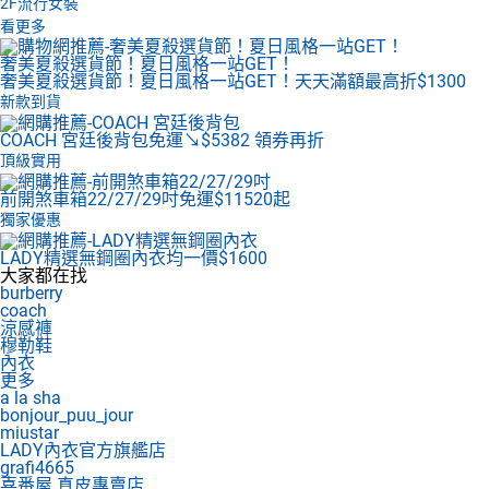
2F
流行女裝
看更多
奢美夏殺選貨節！夏日風格一站GET！
奢美夏殺選貨節！夏日風格一站GET！天天滿額最高折$1300
新款到貨
COACH 宮廷後背包
免運↘$5382 領券再折
頂級實用
前開煞車箱22/27/29吋
免運$11520起
獨家優惠
LADY精選無鋼圈內衣
均一價$1600
大家都在找
burberry
coach
涼感褲
穆勒鞋
內衣
更多
a la sha
bonjour_puu_jour
miustar
LADY內衣官方旗艦店
grafi4665
喜番屋 真皮專賣店