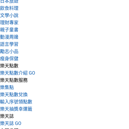
日本旅遊
飲食料理
文學小說
理財專家
親子童書
動漫周邊
語言學習
勵志小品
瘦身保健
樂天點數
樂天點數介紹 GO
樂天點數服務
樂集點
樂天點數兌換
輸入序號領點數
樂天抽獎幸運籤
樂天誌
樂天誌 GO