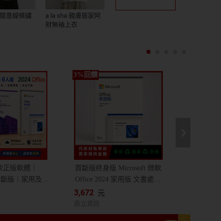
ha 隨意線條繡
a la sha 親膚居家阿
財無袖上衣
t 微軟正版軟體｜
買斷版終身版 Microsoft 微軟
024買斷版｜家用及中
Office 2024 家用版 文書處理
5家庭版｜365
/ 支援蘋果 Mac / 軟體 線上金
寵
3,672
9
元
小時內出貨｜協
鑰 24小時出貨 協助線上安裝
鼎立資訊
美