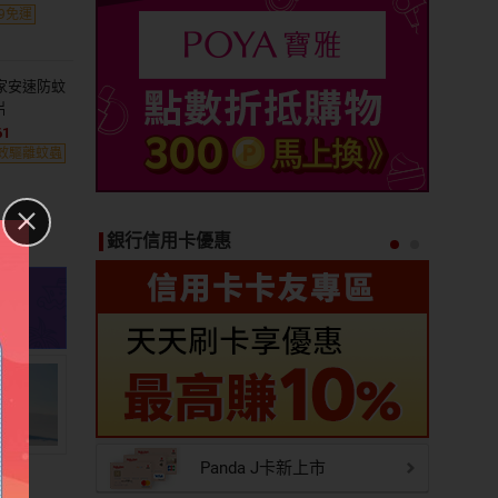
99免運
家安速防蚊
片
61
效驅離蚊蟲
銀行信用卡優惠
Panda J卡新上市
道