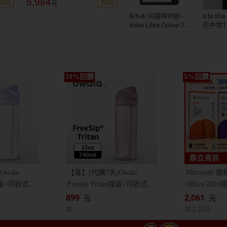
5,984
熱銷
熱銷
購書金登錄網址：
https://reurl.cc/8YpeMR
8/6-8/10限時95折-
a la s
Kobo Libra Colour 7
花中性T
吋彩色電子書閱讀器|
黑。32GB 買再送
$200購書金，購書金
登錄網址：
https://reurl.cc/8Ype
MR
wala
【毒】(代購7天)Owala
Microsof
an彈蓋+可拆式吸
Freesip Tritan彈蓋+可拆式吸
Office 2
利雙飲口/
管運動水壺/ 專利雙飲口/
小企業版｜36
899
2,061
元
元
740ml/ 茱萸粉
個人版｜24
毒
鼎立資訊
助安裝啟用