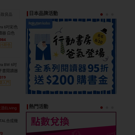
日本品牌活動
格致良品
ara 6吋彩色
讀器 白色
,984
025新色
ara BW 6吋
子書閱讀器
,319
礎入門
熱門活動
ELiving
OTAL合成機
70