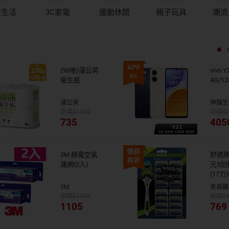
家生活
3C家電
運動休閒
親子玩具
潮流
APP
(96捲)蒲公英
vivo Y
6%
衛生紙
4G/12
蒲公英
神腦生
1350
735
405
領券
3M 靜電空氣
舒適
再折
濾網(2入)
元5刮
(17刀
3M
來易購
1798
1105
769