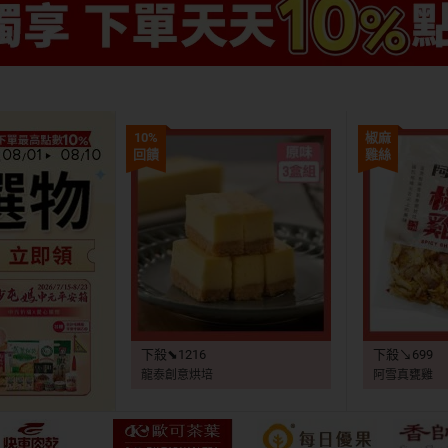
10%
椒麻
回饋
雞絲
下殺⬊1216
下殺↘699
龍泰創意烘培
阿雪真甕雞