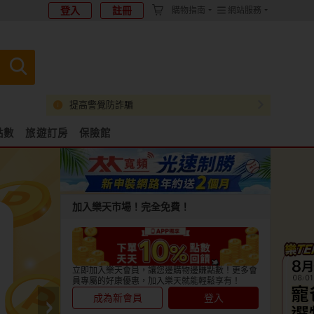
登入
註冊
購物指南
網站服務
提高警覺防詐騙
點數
旅遊訂房
保險館
加入樂天市場！完全免費！
立即加入樂天會員，讓您邊購物邊賺點數！更多會
員專屬的好康優惠，加入樂天就能輕鬆享有！
成為新會員
登入