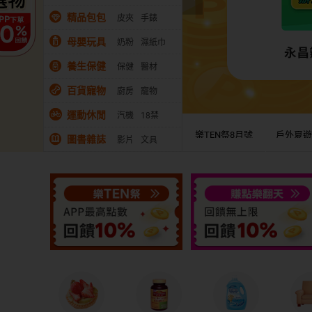
精品包包
皮夾
手錶
母嬰玩具
奶粉
濕紙巾
養生保健
保健
醫材
百貨寵物
廚房
寵物
運動休閒
汽機
18禁
樂TEN祭8月號
戶外夏
圖書雜誌
影片
文具