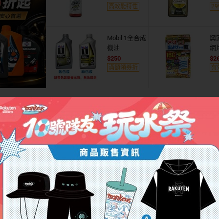
高效能特性
2
Mobil 1全合成
興
機油
網
250
2
滿額領券折
有
英國
義大利
東京羽田
沖繩
北海
倫敦
米蘭
租車
租車
租車