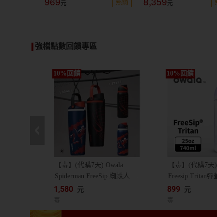
969
8,359
熱銷
購書金登錄網址：
https://reurl.cc/8YpeMR
強檔點數回饋專區
充
【毒】(代購7天) Owala
【毒】(代購7天)O
Spiderman FreeSip 蜘蛛人 漫
Freesip Trit
威 聯名 冷水瓶 水壺 雙飲杯
管運動水壺/ 專
1,580
899
元
元
工
30oz / 32oz
740ml/薰衣紫
毒
毒
1