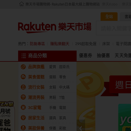
樂天市場購物網- Rakuten日本最大線上購物網站
樂天Kobo
樂天
全站
書
熱門：
防颱專區
賺點樂翻天
299超取免運
床架
電子閱讀
商品分類
優惠券
抽優惠
天天免
品牌旗艦
愛買
屈臣氏
美食蛋糕
蛋糕
零食
流行女裝
女鞋
中大碼
潮流男裝
男鞋
T恤
3C家電
手機
電競
居家生活
寢具
家具
美妝保養
保養
彩妝