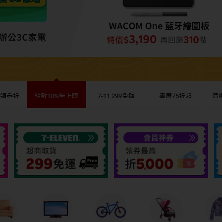
遊領券折
點數10%無上限
7-11 299免運
書展75折起
清