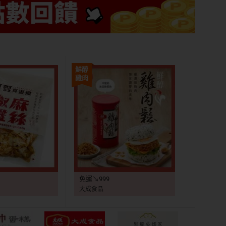
鮮醇
雞肉
鬆
免運↘999
大成食品