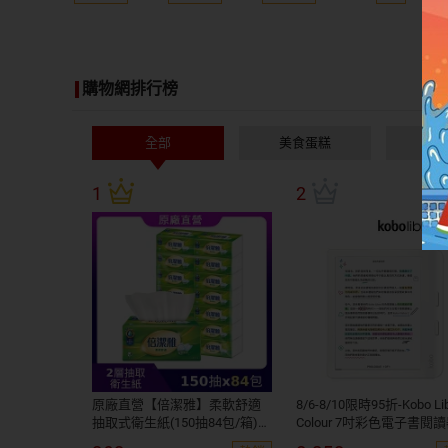
購物網排行榜
全部
美食蛋糕
居
1
2
原廠直營【倍潔雅】柔軟舒適
8/6-8/10限時95折-Kobo Li
抽取式衛生紙(150抽84包/箱)
Colour 7吋彩色電子書閱讀器
(T1D5BY-P3-PE)
白。32GB 買再送$200購