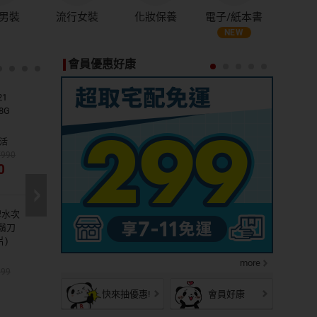
男裝
流行女裝
化妝保養
電子/紙本書
會員優惠好康
10%
領券
21
包大人防漏
回饋
再折
8G
安心復健褲
活
愛買線上購物
7990
2700
0
1100
滿額
限時
牌水次
回力 復古厚
折百
特價
鬍刀
底小白鞋
片)
喜挖2店
more
999
2817
1103
快來抽優惠!
會員好康