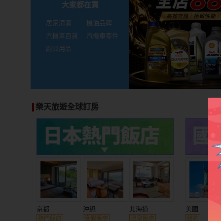
大家都在買
居家清潔
機油品牌
汽機車百貨
汽機車零件
廚具用品
樂天旅遊全球訂房
京都
沖繩
北海道
美國
熱門飯店
度假飯店
溫泉飯店
紐約