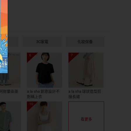
玩具
3C家電
化妝保養
6
7
ha 阿財暈染漸
a la sha 創意設計不
a la sha 球狀造型剪
對稱上衣
接長裙
10
看更多