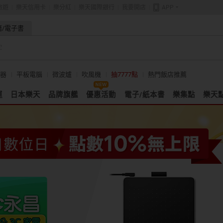
旅遊
樂天信用卡
樂分紅
樂天國際銀行
我要開店
APP
籍/電子書
器
平板電腦
微波爐
吹風機
抽7777點
熱門飯店推薦
運
日本樂天
品牌旗艦
優惠活動
電子/紙本書
樂集點
樂天