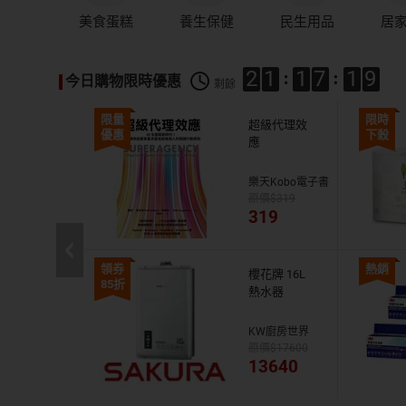
美食蛋糕
養生保健
民生用品
居
21
17
17
今日購物限時優惠
剩餘
限量
限時
07A
超級代理效
優惠
下殺
應
券
媽
樂天Kobo電子書
000
319
9
319
領券
熱銷
21
櫻花牌 16L
85折
8G
熱水器
活
KW廚房世界
990
17600
0
13640