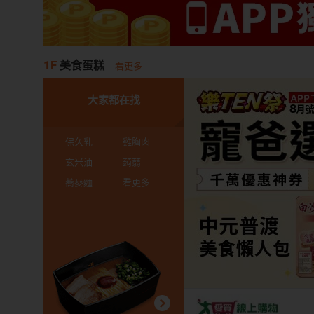
1F
美食蛋糕
看更多
大家都在找
保久乳
雞胸肉
玄米油
蒟蒻
蕎麥麵
看更多