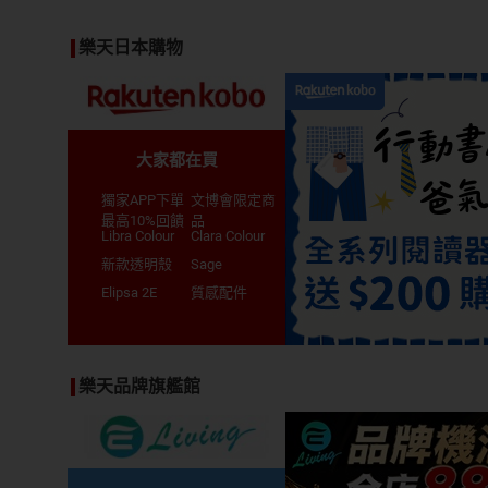
樂天日本購物
大家都在買
獨家APP下單
文博會限定商
最高10%回饋
品
Libra Colour
Clara Colour
新款透明殼
Sage
Elipsa 2E
質感配件
樂天品牌旗艦館