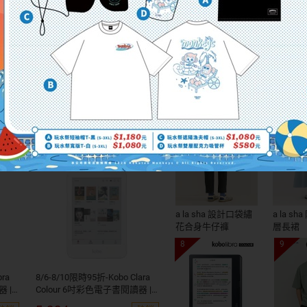
家生活
女性時尚
男性潮流
親子
4
5
3
a la sha 設計口袋繡
a la s
花合身牛仔褲
層長裙
8
9
bra
8/6-8/10限時95折-Kobo Clara
 |
Colour 6吋彩色電子書閱讀器 |
書金，
白。16GB 買再送$200購書金，