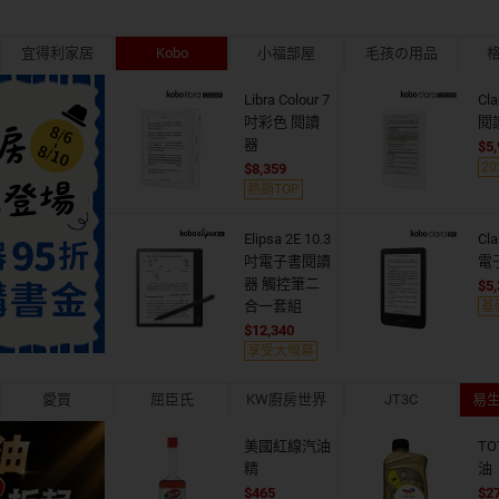
宜得利家居
Kobo
小福部屋
毛孩の用品
Libra Colour 7
Cl
吋彩色 閱讀
閱
器
5
2
8,359
熱銷TOP
Elipsa 2E 10.3
Cl
吋電子書閱讀
電
器 觸控筆二
5
合一套組
基
12,340
享受大螢幕
愛買
屈臣氏
KW廚房世界
JT3C
易生活
美國紅線汽油
T
精
油
465
2