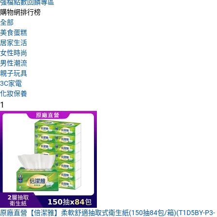
強檔點數回饋專區
購物網排行榜
全部
美食蛋糕
居家生活
女性時尚
男性潮流
親子玩具
3C家電
化妝保養
1
原廠直營【倍潔雅】柔軟舒適抽取式衛生紙(150抽84包/箱)(T1D5BY-P3-