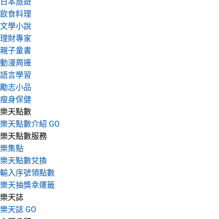
日本旅遊
飲食料理
文學小說
理財專家
親子童書
動漫周邊
語言學習
勵志小品
瘦身保健
樂天點數
樂天點數介紹 GO
樂天點數服務
樂集點
樂天點數兌換
輸入序號領點數
樂天抽獎幸運籤
樂天誌
樂天誌 GO