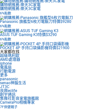
購物網推薦-樂天3C家電
購物網推薦-樂天3C家電
6%點數
Panasonic 旗艦型6枚刃電鬍刀
特價$9280
6%點數
ASUS TUF Gaming K3
特價$3290
6%點數
POCKET 4P 手持口袋攝影機
特價$21900
大家都在找
超級瑪利歐
AMD處理器
iphone
電風扇
行動電源
更多
panasonic
senao神腦生活
JT3C
良興eclife
創宇通訊
集雅社影音家電旗艦館
CameraPro相機專家
7F
保健親子