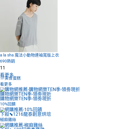
a la sha 魔法小動物連袖寬版上衣
690
熱銷
11
看更多
1F
美食蛋糕
看更多
購物網樂TEN季-領劵現折
購物網樂TEN季-領劵現折
10%回饋
下殺⬊1216
龍泰創意烘培
椒麻雞絲