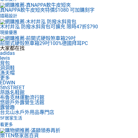
真NAPPA軟牛皮短夾
特價$1080 可加購刻字
插箱設計
木村井泓 防撥水斜背包
可擴充 限時47折$790
現搶優惠
前開式硬殼煞車箱29吋
100%德國拜耳PC
大家都在找
adidas
levis
背包
洞洞鞋
漁夫帽
更多
EDWIN
5thSTREET
昂路名鞋館
布魯克林運動流行館
悠遊戶外露營生活館
露營趣
台北山水戶外用品專門店
5F
居家生活
看更多
樂TEN祭家居百貨