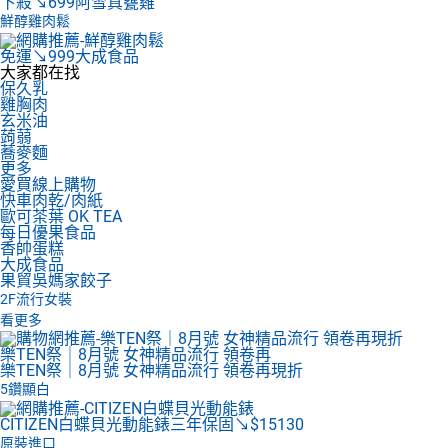
下殺↘699
阿雪真甕雞
鮮醇雞肉鬆
免運↘999
大成食品
大家都在找
保久乳
雞胸肉
玄米油
蒟蒻
蕎麥麵
更多
愛買線上購物
快車肉乾/肉紙
歐可茶葉 OK TEA
每日優果食品
香帥蛋糕
大成食品
果貿吳媽家餃子
2F
流行女裝
看更多
樂TEN祭｜8月號 女神精品流行 領卷再
樂TEN祭｜8月號 女神精品流行 領卷再現折
5鑽顯白
CITIZEN白蝶貝光動能錶
三年保固↘$15130
原裝進口