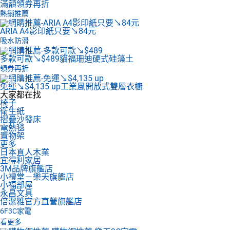
滿額領券再折
熱銷推薦
ARIA A4影印紙
只要↘84元
吸水防滑
多款可款↘$489
貓福珊迪硬式硅藻土
領券再折
免運↘$4,135 up
工業風開放式雙層衣櫥
大家都在找
椅子
衛生紙
摺疊沙發床
電熱毯
置物架
更多
日本直人木業
宜得利家居
3M品牌旗艦店
小禮堂－樂天旗艦店
小福部屋
永昌文具
倍潔雅官方直營旗艦店
6F
3C家電
看更多