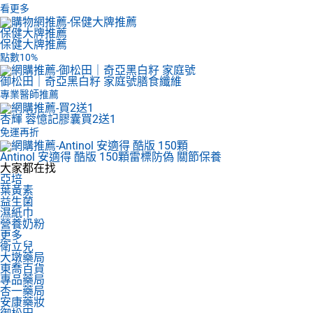
看更多
保健大牌推薦
保健大牌推薦
點數10%
御松田｜奇亞黑白籽 家庭號
膳食纖維
專業醫師推薦
杏輝 蓉憶記膠囊
買2送1
免運再折
Antinol 安適得 酷版 150顆
雷標防偽 關節保養
大家都在找
亞培
葉黃素
益生菌
濕紙巾
營養奶粉
更多
衛立兒
大墩藥局
東喬百貨
專品藥局
杏一藥局
安康藥妝