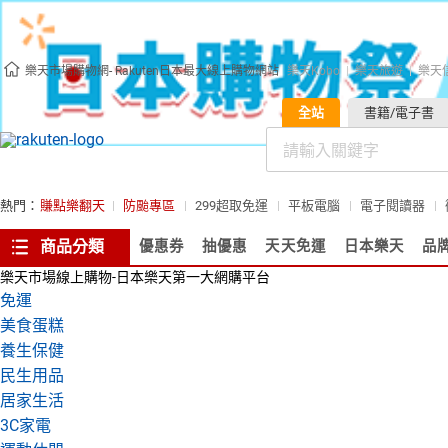
樂天市場購物網- Rakuten日本最大線上購物網站
樂天Kobo
樂天旅遊
樂天
全站
書籍/電子書
熱門：
賺點樂翻天
防颱專區
299超取免運
平板電腦
電子閱讀器
商品分類
優惠券
抽優惠
天天免運
日本樂天
品
樂天市場線上購物-日本樂天第一大網購平台
免運
美食蛋糕
養生保健
民生用品
居家生活
3C家電