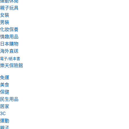
運動休閒
親子玩具
女裝
男裝
化妝保養
情趣用品
日本購物
海外直送
電子/紙本書
樂天保險館
免運
美食
保健
民生用品
居家
3C
運動
親子