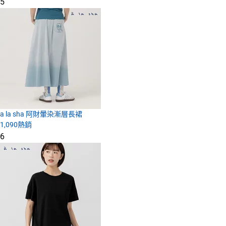
5
a la sha 阿財暈染漸層長裙
1,090
熱銷
6