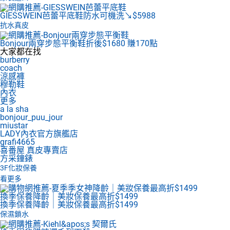
GIESSWEIN芭蕾平底鞋
防水可機洗↘$5988
抗水真皮
Bonjour兩穿步態平衡鞋
折後$1680 賺170點
大家都在找
burberry
coach
涼感褲
穆勒鞋
內衣
更多
a la sha
bonjour_puu_jour
miustar
LADY內衣官方旗艦店
grafi4665
喜番屋 真皮專賣店
方采鐘錶
3F
化妝保養
看更多
換季保養降齡｜美妝保養最高折$1499
換季保養降齡｜美妝保養最高折$1499
保濕鎖水