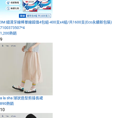
3M 細滑牙線棒單線超值4包組-400支x4組/共1600支(Eco永續新包裝)
7100373507*4
1,200
熱銷
9
a la sha 球狀造型剪接長裙
890
熱銷
10