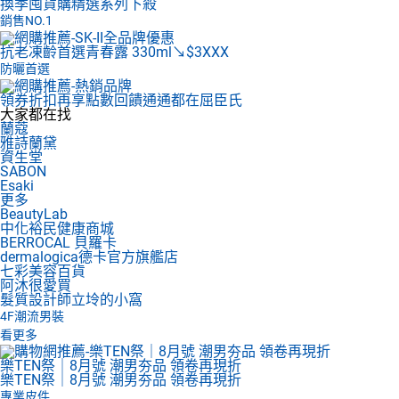
換季囤貨購
精選系列下殺
銷售NO.1
抗老凍齡首選
青春露 330ml↘$3XXX
防曬首選
領券折扣再享點數回饋
通通都在屈臣氏
大家都在找
蘭蔻
雅詩蘭黛
資生堂
SABON
Esaki
更多
BeautyLab
中化裕民健康商城
BERROCAL 貝羅卡
dermalogica德卡官方旗艦店
七彩美容百貨
阿沐很愛買
髮質設計師立坽的小窩
4F
潮流男裝
看更多
樂TEN祭｜8月號 潮男夯品 領卷再現折
樂TEN祭｜8月號 潮男夯品 領卷再現折
專業皮件