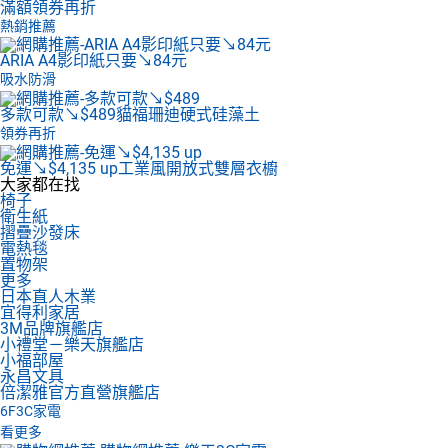
滿額領券再折
熱銷推薦
ARIA A4影印紙
只要↘84元
吸水防滑
多款可款↘$489
貓福珊迪硬式硅藻土
領券再折
免運↘$4,135 up
工業風開放式雙層衣櫥
大家都在找
椅子
衛生紙
摺疊沙發床
電熱毯
置物架
更多
日本直人木業
宜得利家居
3M品牌旗艦店
小禮堂－樂天旗艦店
小福部屋
永昌文具
倍潔雅官方直營旗艦店
6F
3C家電
看更多