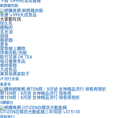
下殺↘699
阿雪真甕雞
鮮醇雞肉鬆
免運↘999
大成食品
大家都在找
保久乳
雞胸肉
玄米油
蒟蒻
蕎麥麵
更多
愛買線上購物
快車肉乾/肉紙
歐可茶葉 OK TEA
每日優果食品
香帥蛋糕
大成食品
果貿吳媽家餃子
2F
流行女裝
看更多
樂TEN祭｜8月號 女神精品流行 領卷再
樂TEN祭｜8月號 女神精品流行 領卷再現折
5鑽顯白
CITIZEN白蝶貝光動能錶
三年保固↘$15130
原裝進口