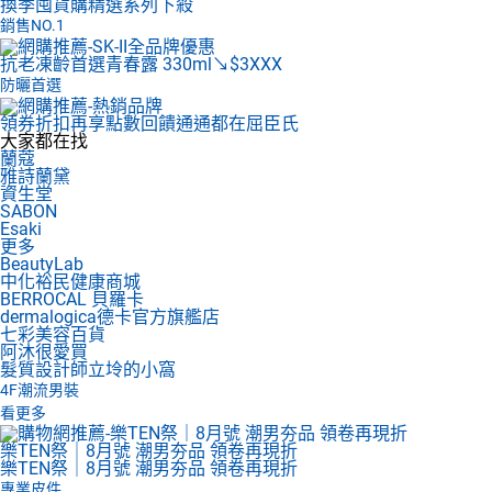
換季囤貨購
精選系列下殺
銷售NO.1
抗老凍齡首選
青春露 330ml↘$3XXX
防曬首選
領券折扣再享點數回饋
通通都在屈臣氏
大家都在找
蘭蔻
雅詩蘭黛
資生堂
SABON
Esaki
更多
BeautyLab
中化裕民健康商城
BERROCAL 貝羅卡
dermalogica德卡官方旗艦店
七彩美容百貨
阿沐很愛買
髮質設計師立坽的小窩
4F
潮流男裝
看更多
樂TEN祭｜8月號 潮男夯品 領卷再現折
樂TEN祭｜8月號 潮男夯品 領卷再現折
專業皮件