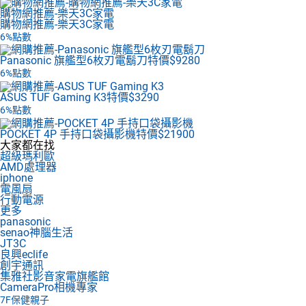
購物網推薦-樂天3C家電
購物網推薦-樂天3C家電
6%點數
Panasonic 旗艦型6枚刃電鬍刀
特價$9280
6%點數
ASUS TUF Gaming K3
特價$3290
6%點數
POCKET 4P 手持口袋攝影機
特價$21900
大家都在找
超級瑪利歐
AMD處理器
iphone
電風扇
行動電源
更多
panasonic
senao神腦生活
JT3C
良興eclife
創宇通訊
集雅社影音家電旗艦館
CameraPro相機專家
7F
保健親子