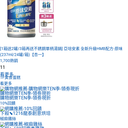
[1箱送2罐/3箱再送不銹鋼單柄湯鍋] 亞培安素 全新升級HMB配方-原味
(237ml/24罐/箱)【杏一】
1,700
熱銷
11
看更多
1F
美食蛋糕
看更多
購物網樂TEN季-領劵現折
購物網樂TEN季-領劵現折
10%回饋
下殺⬊1216
龍泰創意烘培
椒麻雞絲