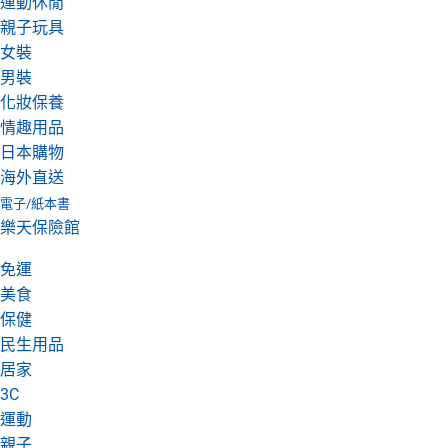
運動休閒
親子玩具
女裝
男裝
化妝保養
情趣用品
日本購物
海外直送
電子/紙本書
樂天保險館
免運
美食
保健
民生用品
居家
3C
運動
親子