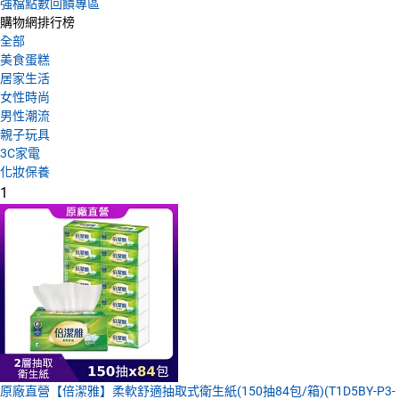
強檔點數回饋專區
購物網排行榜
全部
美食蛋糕
居家生活
女性時尚
男性潮流
親子玩具
3C家電
化妝保養
1
原廠直營【倍潔雅】柔軟舒適抽取式衛生紙(150抽84包/箱)(T1D5BY-P3-