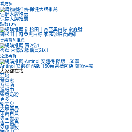
看更多
保健大牌推薦
保健大牌推薦
點數10%
御松田｜奇亞黑白籽 家庭號
膳食纖維
專業醫師推薦
杏輝 蓉憶記膠囊
買2送1
免運再折
Antinol 安適得 酷版 150顆
雷標防偽 關節保養
大家都在找
亞培
葉黃素
益生菌
濕紙巾
營養奶粉
更多
衛立兒
大墩藥局
東喬百貨
專品藥局
杏一藥局
安康藥妝