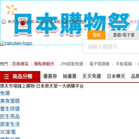
樂天市場購物網- Rakuten日本最大線上購物網站
樂天Kobo
樂天旅遊
樂天
全站
書籍/電子書
熱門：
防颱專區
賺點樂翻天
299超取免運
電子閱讀器
平板電腦
商品分類
優惠券
抽優惠
天天免運
日本樂天
品
樂天市場線上購物-日本樂天第一大網購平台
免運
美食蛋糕
養生保健
民生用品
居家生活
3C家電