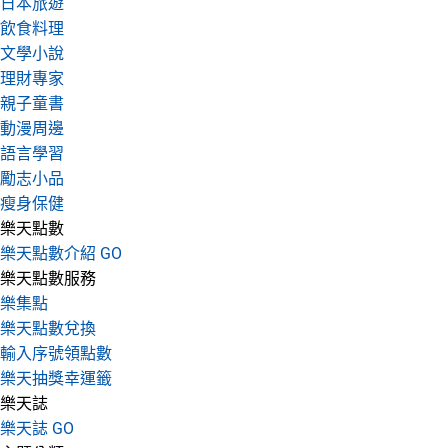
日本旅遊
飲食料理
文學小說
理財專家
親子童書
動漫周邊
語言學習
勵志小品
瘦身保健
樂天點數
樂天點數介紹 GO
樂天點數服務
樂集點
樂天點數兌換
輸入序號領點數
樂天抽獎幸運籤
樂天誌
樂天誌 GO