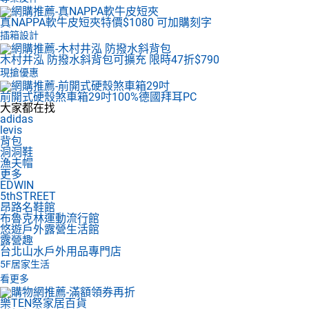
真NAPPA軟牛皮短夾
特價$1080 可加購刻字
插箱設計
木村井泓 防撥水斜背包
可擴充 限時47折$790
現搶優惠
前開式硬殼煞車箱29吋
100%德國拜耳PC
大家都在找
adidas
levis
背包
洞洞鞋
漁夫帽
更多
EDWIN
5thSTREET
昂路名鞋館
布魯克林運動流行館
悠遊戶外露營生活館
露營趣
台北山水戶外用品專門店
5F
居家生活
看更多
樂TEN祭家居百貨