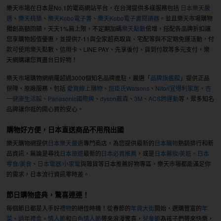
樂天市場在日本是No.1的電商網站平台，在台灣提供多樣服務包括
日本樂天嚴
選
、
樂天桃猿
、
樂天Kobo電子書
、
樂天Kobo電子書閱讀器
。並且樂天市場購物
獨創高額回饋，天天1%無上限，不定期加碼
樂天點數
倍增，搭配各品牌折扣讓
您享購物超值優惠，並提供7-11與全家超商取貨、宅配等與不定期免運活動，付
款可使用樂天點數、信用卡、LINE PAY、先享後付、貨到付款等多元支付，樂
天網購讓您買盡台日好物！
樂天市場購物網網羅超過3000個知名品牌進駐，嚴選「
品牌旗艦館
」提供正品
保障、原廠服務，包括
愛買線上購物
、
屈臣氏Watsons
、
Nitori宜得利家居
、
杏
一健康生活館
、
Panasonic國際牌
、
dyson戴森
、
3M
、
ACS跨運動
等，眾多知名
品牌讓你逛的開心買的安心。
購物好方便，日本直送商品不用飛出國
樂天購物網提供
日本樂天嚴選
專門商店，為您提供最新的
日本購物
熱銷排行和新
品資訊，無論是尋找
日本旅遊
最新的
日本必買推薦
，或是
日本藥妝/美粧
、
日本
零食/美食
、
日本電器/小家電
與雜貨等日本推薦好物專區，樂天市場都能滿足你
的需求，日本流行資訊零時差。
節日購物盛典，驚喜連連！
每個節日都是入手好
禮物
的絕佳時機！從春節的
年貨大街
開始，選購豐富的
年
菜
、
過年禮盒
。
情人節
和
白色情人節
帶來浪漫驚喜，
兒童節
為孩子們帶來快樂，