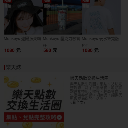
限量
限量
限量
開搶
開搶
開搶
Monkeys 遮陽漁夫帽
Monkeys 壓克力吸管
Monkeys 玩水祭寬版
杯
短T
1080
元
580
元
1080
元
樂天誌
樂天點數交換生活圈
樂天點數生活圈，集點、兌點完
整攻略！除了折抵購物，還能將
點數兌換航空哩程、超商零食、
生活票券超過20項商品，讓樂天
點數充滿你的生活圈。
<看全文>