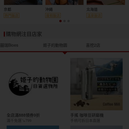
京都
沖繩
北海道
熱門飯店
度假飯店
溫泉飯店
購物網注目店家
囍瑞Bioes
姬子的動物園
喜挖2店
全店滿888領券9折
手搖 咖啡豆研磨機
滿千免運↘799
手柄可拆日本直運