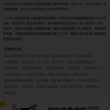
母親節
和
父親節
則是向父母表達感激之情的好時機。在
端午節
、
中秋節
與家人共
享傳統美食，並在
中元節
敬拜好兄弟祈求順利平安。
七夕情人節
則是向愛人展現愛意的好機會。
萬聖節
裝扮的趣味服裝與
聖誕節交換
禮物
，為您的節日增添更多歡笑。每月嚴選
購物優惠活動
、
雙12購物節
、
雙11
購物節
，更是全年最盛大的購物狂歡，讓您以超值優惠入手心儀好物，享受購物
的樂趣。不論是傳統節日送禮還是慶生送
生日禮物
，都是在樂天市場上挑選精美
禮物的好時機。
購物網分類
家具,寢具與衛浴
廚房與生活雜貨
美容保養與彩妝
美體與保健
美食與甜點
水與飲料
流行女裝
流行男裝
精品,包包與服飾配件
手機與通訊
家電,視聽與電玩
嬰幼兒與孕婦
寵物用品
玩具與模型公仔
內衣類與睡衣
手錶與流行飾品
運動,戶外與休閒
男鞋與女鞋
電腦軟硬體與周邊配件
數位相機、攝影機與周邊配件
汽機車精品百貨
圖書與雜誌
文具用品
收藏品與藝術品
庭院,花草與園藝
音樂與影片
情趣用品