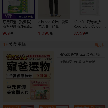
原廠直營【倍潔雅】
a la sha 設計口袋繡
8/6-8/10限時95折-
柔軟舒適抽取式衛生
花合身牛仔褲
Kobo Libra Colour 7
紙(150抽84包/箱)
吋彩色電子書閱讀器
969
1,090
8,359
(T1D5BY-P3-PE)
| 白。32GB 買再送
$200購書金，購書金
1F
美食蛋糕
登錄網址：
看更多
https://reurl.cc/8Ype
MR
購物網樂TEN季-領劵現折
購物網樂TEN季-領劵現折
10%回饋
椒麻雞絲
鮮醇雞肉鬆