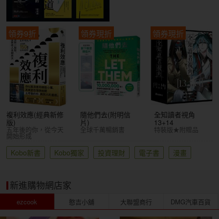
領券9折
領券現折
領券現折
複利效應(經典新修
隨他們去(附明信
全知讀者視角
版)
片)
13+14
五年後的你，從今天
全球千萬暢銷書
特裝版★附贈品
開始形成
Kobo新書
Kobo獨家
投資理財
電子書
漫畫
新進購物網店家
ezcook
憨吉小舖
大聯盟商行
DMG汽車百貨