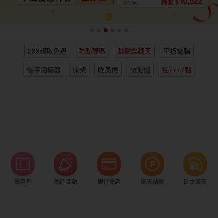
女裝
男裝
化妝保養
情趣用品
299超取免運
防颱專區
賺點樂翻天
平板電腦
電子/紙本書
日本購物
海外直送
樂天保險館
電子閱讀器
床架
吹風機
微波爐
抽7777點
優惠券
熱門活動
銀行優惠
樂天點數
日本樂天