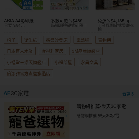
ARIA A4影印紙
多款可款↘$489
免運↘$4,135 up
只要↘84元
貓福珊迪硬式硅藻土
工業風開放式雙層衣
櫥
椅子
衛生紙
摺疊沙發床
電熱毯
置物架
日本直人木業
宜得利家居
3M品牌旗艦店
小禮堂－樂天旗艦店
小福部屋
永昌文具
倍潔雅官方直營旗艦店
6F
3C家電
看更多
購物網推薦-樂天3C家電
購物網推薦-樂天3C家電