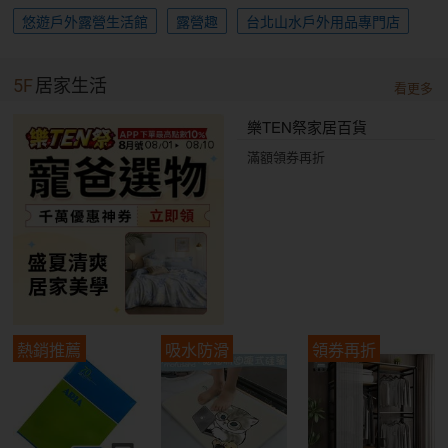
悠遊戶外露營生活館
露營趣
台北山水戶外用品專門店
5F
居家生活
看更多
樂TEN祭家居百貨
滿額領券再折
熱銷推薦
吸水防滑
領券再折