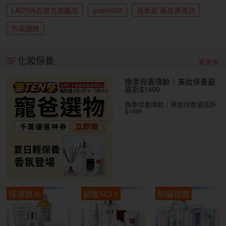
LADY內衣官方旗艦店
grafi4665
喜番屋 真皮專賣店
方采鐘錶
3F
化妝保養
看更多
換季保養降齡｜美妝保養最
高折$1499
換季保養降齡｜美妝保養最高折
$1499
保濕鎖水
銷售NO.1
防曬首選