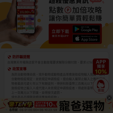
防詐騙提醒
台灣樂天市場與店家不會主動致電要求解除分期付款、要求ATM轉帳。
政策宣導
為防治動物傳染病，境外動物或動物產品等應施檢疫物輸入我國，應符
合動物檢疫規定，並依規定申請檢疫。擅自輸入屬禁止輸入之應施檢疫
物者最高可處七年以下有期徒刑，得併科新臺幣三百萬元以下罰金。應
施檢疫物之輸入人或代理人未依規定申請檢疫者，得處新臺幣五萬元以
上一百萬元以下罰鍰，並得按次處罰。
境外商品不得隨貨贈送應施檢疫物。
收件人違反動物傳染病防治條例第三十四條第三項規定，未將郵遞寄送
輸入之應施檢疫物送交輸出入動物檢疫機關銷燬者，處新臺幣三萬元以
上十五萬元以下罰鍰。