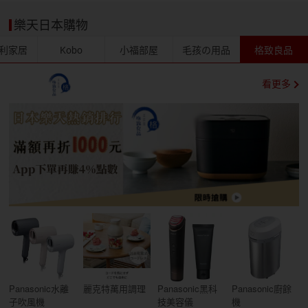
樂天日本購物
利家居
Kobo
小福部屋
毛孩の用品
格致良品
看更多
Panasonic水離
麗克特萬用調理
Panasonic黑科
Panasonic廚餘
子吹風機
技美容儀
機