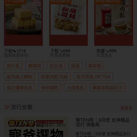
下殺⬊1216
下殺↘699
免運↘999
龍泰創意烘培
阿雪真甕雞
大成食品
保久乳
雞胸肉
玄米油
蒟蒻
蕎麥麵
愛買線上購物
快車肉乾/肉紙
歐可茶葉 OK TEA
每日優果食品
香帥蛋糕
大成食品
果貿吳媽家餃子
2F
流行女裝
看更多
樂TEN祭｜8月號 女神精品
流行 領卷再
樂TEN祭｜8月號 女神精品流行