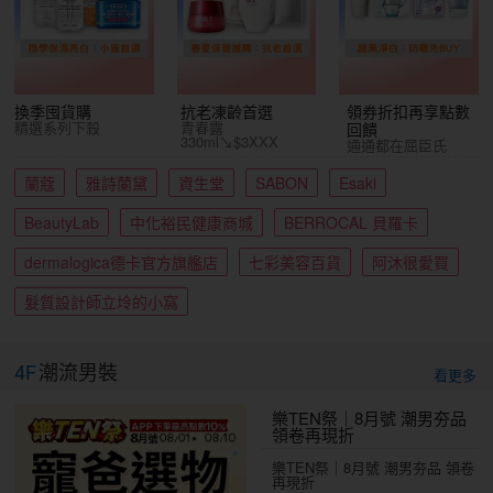
換季囤貨購
抗老凍齡首選
領券折扣再享點數
精選系列下殺
青春露
回饋
330ml↘$3XXX
通通都在屈臣氏
蘭蔻
雅詩蘭黛
資生堂
SABON
Esaki
BeautyLab
中化裕民健康商城
BERROCAL 貝羅卡
dermalogica德卡官方旗艦店
七彩美容百貨
阿沐很愛買
髮質設計師立坽的小窩
4F
潮流男裝
看更多
樂TEN祭｜8月號 潮男夯品
領卷再現折
樂TEN祭｜8月號 潮男夯品 領卷
再現折