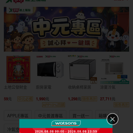
土地公發財金
廚房家電
收納桌椅家居
涼夏冷氣
59
1,990
1,298
27,711
中元必備
領劵再折
APP10%回饋
領劵再折
APPLE專區
中元普渡專區
買一送一
箱購免運
冷氣空調
廚房家電
寵物免運