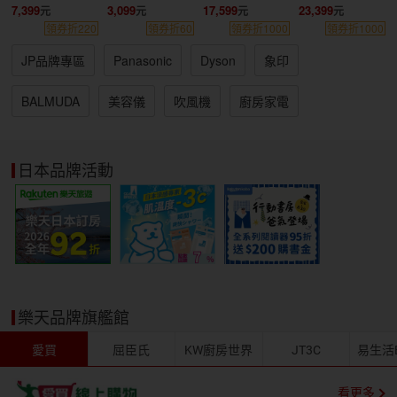
7,399
3,099
17,599
23,399
領券折220
領券折60
領券折1000
領券折1000
JP品牌專區
Panasonic
Dyson
象印
BALMUDA
美容儀
吹風機
廚房家電
日本品牌活動
樂天品牌旗艦館
愛買
屈臣氏
KW廚房世界
JT3C
易生活EL
看更多