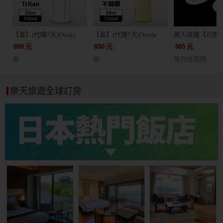
【毒】(代購7天)Owala
【毒】(代購7天)Owala
萬人收藏【可開
Freesip Tritan彈蓋+可拆式
FreeSip三層不鏽鋼保溫杯/
姆龍OMRON【1
899
元
850
元
365
元
吸管運動水壺/ 專利雙飲
專利雙飲口/ 710ml/ 奶油
裝】按摩儀貼片
毒
毒
萬物優選鋪
口/ 740ml/薰衣紫
黃
龍低頻按摩儀 貼片
F127F020
樂天旅遊全球訂房