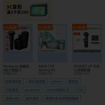
6%點數
6%點數
6%點數
Panasonic 旗艦型
ASUS TUF
POCKET 4P 手持
6枚刃電鬍刀
Gaming K3
口袋攝影機
特價$9280
特價$3290
特價$21900
超級瑪利歐
AMD處理器
iphone
電風扇
行動電源
panasonic
senao神腦生活
JT3C
良興eclife
創宇通訊
集雅社影音家電旗艦館