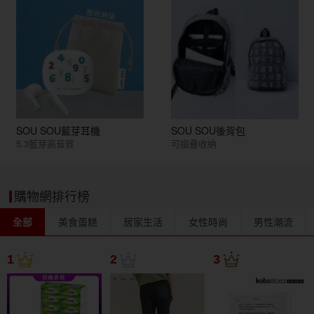
SOU SOU藍芽耳機
SOU SOU後背包
5.3藍芽高音質
可摺疊收納
購物網排行榜
全部
美食蛋糕
居家生活
女性時尚
男性潮流
1
2
3