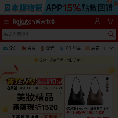
樂天市場線上購物-日本樂天第一大網購平台
免運
美食
保健
民生用品
居家
3C
提醒：提高警覺。慎防詐騙。
免運
美食蛋糕
養生保健
民生用品
居家生活
3C家電
運動休閒
親子玩具