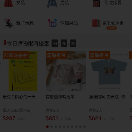
女裝
男裝
化妝保養
親子玩具
情趣用品
電子/紙本書
04
:
25
:
21
今日購物限時優惠
限量優惠券
滿額折百
滿額折百
最有企圖心的一天
雙層蕾絲晴雨傘
貓咪圖案 古著感T恤
樂天Kobo電子書
喜挖2店
喜挖2店
$287
$852
$624
$287
$1,596
$1,170