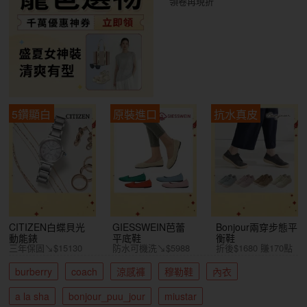
領卷再現折
5鑽顯白
原裝進口
抗水真皮
CITIZEN白蝶貝光
GIESSWEIN芭蕾
Bonjour兩穿步態平
動能錶
平底鞋
衡鞋
三年保固↘$15130
防水可機洗↘$5988
折後$1680 賺170點
burberry
coach
涼感褲
穆勒鞋
內衣
a la sha
bonjour_puu_jour
miustar