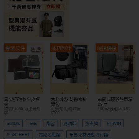
專業皮件
插箱設計
現搶優惠
真NAPPA軟牛皮短
木村井泓 防撥水斜
前開式硬殼煞車箱
夾
背包
29吋
特價$1080 可加購刻
可擴充 限時47折
100%德國拜耳PC
字
$790
adidas
levis
背包
洞洞鞋
漁夫帽
EDWIN
5thSTREET
昂路名鞋館
布魯克林運動流行館