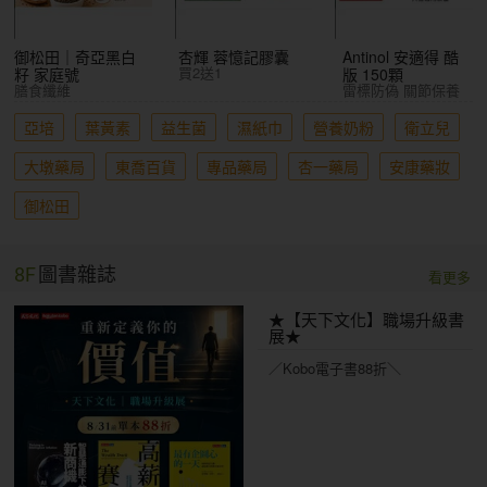
御松田｜奇亞黑白
杏輝 蓉憶記膠囊
Antinol 安適得 酷
買2送1
籽 家庭號
版 150顆
膳食纖維
雷標防偽 關節保養
亞培
葉黃素
益生菌
濕紙巾
營養奶粉
衛立兒
大墩藥局
東喬百貨
專品藥局
杏一藥局
安康藥妝
御松田
8F
圖書雜誌
看更多
★【天下文化】職場升級書
展★
／Kobo電子書88折＼