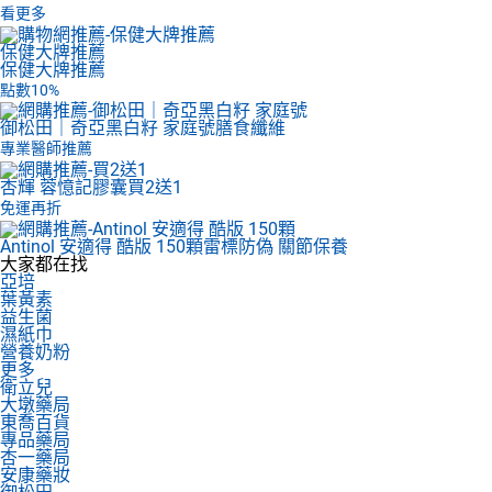
看更多
保健大牌推薦
保健大牌推薦
點數10%
御松田｜奇亞黑白籽 家庭號
膳食纖維
專業醫師推薦
杏輝 蓉憶記膠囊
買2送1
免運再折
Antinol 安適得 酷版 150顆
雷標防偽 關節保養
大家都在找
亞培
葉黃素
益生菌
濕紙巾
營養奶粉
更多
衛立兒
大墩藥局
東喬百貨
專品藥局
杏一藥局
安康藥妝