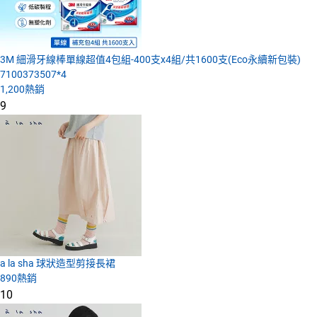
3M 細滑牙線棒單線超值4包組-400支x4組/共1600支(Eco永續新包裝)
7100373507*4
1,200
熱銷
9
a la sha 球狀造型剪接長裙
890
熱銷
10