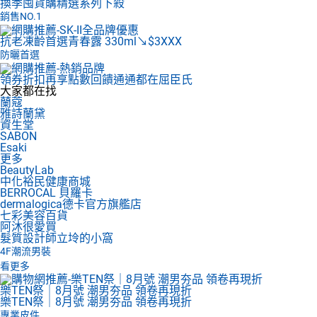
換季囤貨購
精選系列下殺
銷售NO.1
抗老凍齡首選
青春露 330ml↘$3XXX
防曬首選
領券折扣再享點數回饋
通通都在屈臣氏
大家都在找
蘭蔻
雅詩蘭黛
資生堂
SABON
Esaki
更多
BeautyLab
中化裕民健康商城
BERROCAL 貝羅卡
dermalogica德卡官方旗艦店
七彩美容百貨
阿沐很愛買
髮質設計師立坽的小窩
4F
潮流男裝
看更多
樂TEN祭｜8月號 潮男夯品 領卷再現折
樂TEN祭｜8月號 潮男夯品 領卷再現折
專業皮件