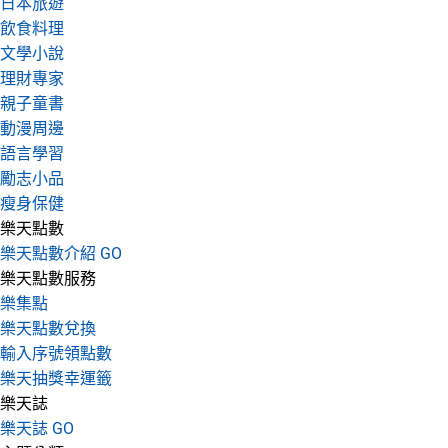
日本旅遊
飲食料理
文學小說
理財專家
親子童書
動漫周邊
語言學習
勵志小品
瘦身保健
樂天點數
樂天點數介紹 GO
樂天點數服務
樂集點
樂天點數兌換
輸入序號領點數
樂天抽獎幸運籤
樂天誌
樂天誌 GO