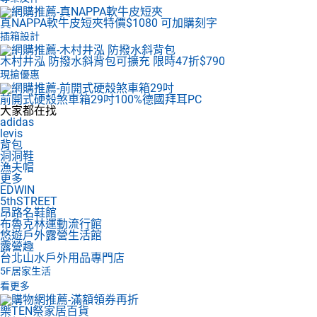
真NAPPA軟牛皮短夾
特價$1080 可加購刻字
插箱設計
木村井泓 防撥水斜背包
可擴充 限時47折$790
現搶優惠
前開式硬殼煞車箱29吋
100%德國拜耳PC
大家都在找
adidas
levis
背包
洞洞鞋
漁夫帽
更多
EDWIN
5thSTREET
昂路名鞋館
布魯克林運動流行館
悠遊戶外露營生活館
露營趣
台北山水戶外用品專門店
5F
居家生活
看更多
樂TEN祭家居百貨