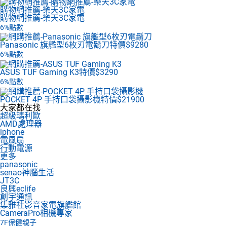
購物網推薦-樂天3C家電
購物網推薦-樂天3C家電
6%點數
Panasonic 旗艦型6枚刃電鬍刀
特價$9280
6%點數
ASUS TUF Gaming K3
特價$3290
6%點數
POCKET 4P 手持口袋攝影機
特價$21900
大家都在找
超級瑪利歐
AMD處理器
iphone
電風扇
行動電源
更多
panasonic
senao神腦生活
JT3C
良興eclife
創宇通訊
集雅社影音家電旗艦館
CameraPro相機專家
7F
保健親子