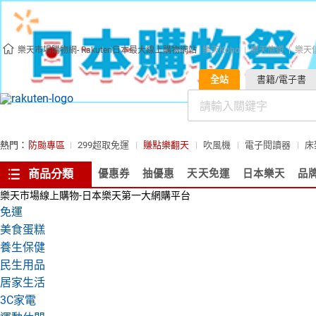
樂天市場購物網- Rakuten日本最大線上購物網站
樂天Kobo
樂天旅遊
樂天
全站
書籍/電子書
熱門：
防颱專區
299超取免運
賺點樂翻天
吹風機
電子閱讀器
床
商品分類
優惠券
抽優惠
天天免運
日本樂天
品
樂天市場線上購物-日本樂天第一大網購平台
免運
美食蛋糕
養生保健
民生用品
居家生活
3C家電