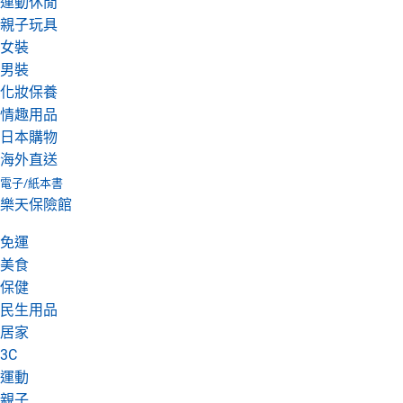
運動休閒
親子玩具
女裝
男裝
化妝保養
情趣用品
日本購物
海外直送
電子/紙本書
樂天保險館
免運
美食
保健
民生用品
居家
3C
運動
親子