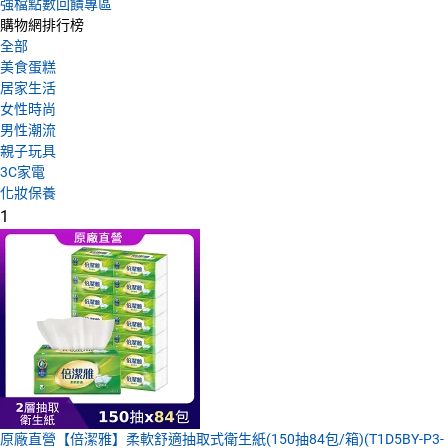
強檔點數回饋專區
購物網排行榜
全部
美食蛋糕
居家生活
女性時尚
男性潮流
親子玩具
3C家電
化妝保養
1
原廠直營【倍潔雅】柔軟舒適抽取式衛生紙(150抽84包/箱)(T1D5BY-P3-