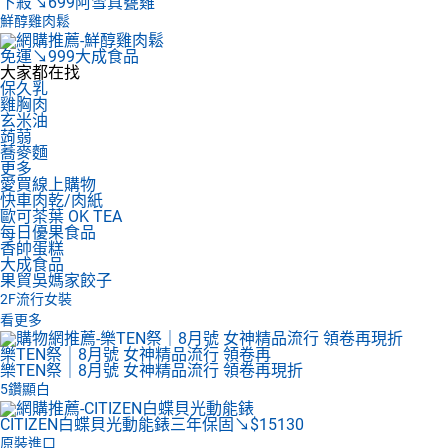
下殺↘699
阿雪真甕雞
鮮醇雞肉鬆
免運↘999
大成食品
大家都在找
保久乳
雞胸肉
玄米油
蒟蒻
蕎麥麵
更多
愛買線上購物
快車肉乾/肉紙
歐可茶葉 OK TEA
每日優果食品
香帥蛋糕
大成食品
果貿吳媽家餃子
2F
流行女裝
看更多
樂TEN祭｜8月號 女神精品流行 領卷再
樂TEN祭｜8月號 女神精品流行 領卷再現折
5鑽顯白
CITIZEN白蝶貝光動能錶
三年保固↘$15130
原裝進口