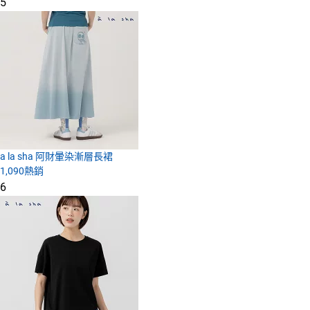
5
a la sha 阿財暈染漸層長裙
1,090
熱銷
6