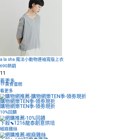
a la sha 魔法小動物連袖寬版上衣
690
熱銷
11
看更多
1F
美食蛋糕
看更多
購物網樂TEN季-領劵現折
購物網樂TEN季-領劵現折
10%回饋
下殺⬊1216
龍泰創意烘培
椒麻雞絲