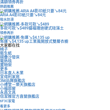
滿額領券再折
熱銷推薦
ARIA A4影印紙
只要↘84元
吸水防滑
多款可款↘$489
貓福珊迪硬式硅藻土
領券再折
免運↘$4,135 up
工業風開放式雙層衣櫥
大家都在找
椅子
衛生紙
摺疊沙發床
電熱毯
置物架
更多
日本直人木業
宜得利家居
3M品牌旗艦店
小禮堂－樂天旗艦店
小福部屋
永昌文具
倍潔雅官方直營旗艦店
6F
3C家電
看更多