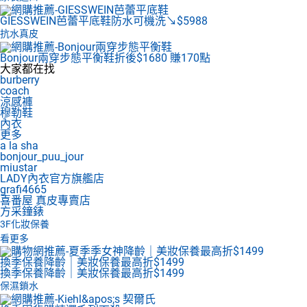
GIESSWEIN芭蕾平底鞋
防水可機洗↘$5988
抗水真皮
Bonjour兩穿步態平衡鞋
折後$1680 賺170點
大家都在找
burberry
coach
涼感褲
穆勒鞋
內衣
更多
a la sha
bonjour_puu_jour
miustar
LADY內衣官方旗艦店
grafi4665
喜番屋 真皮專賣店
方采鐘錶
3F
化妝保養
看更多
換季保養降齡｜美妝保養最高折$1499
換季保養降齡｜美妝保養最高折$1499
保濕鎖水