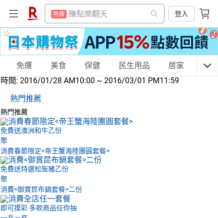
防颱專區
熱搜
賺點樂翻天
登入
熱搜
299超取免運
熱搜
防颱專區
熱搜
微波爐
熱搜
299超取免運
熱搜
吹風機
購物網分類
免運
美食
保健
民生用品
居家
3C
熱搜
微波爐
熱搜
時間:
2016/01/28 AM10:00 ~ 2016/03/01 PM11:59
電子閱讀器
熱搜
吹風機
熱搜
熱門推薦
床架
熱搜
電子閱讀器
天天免運
美食蛋糕
養生保健
民生用品
熱門推薦
熱搜
平板電腦
熱搜
床架
免費送澳洲和牛乙份
熱搜
聚
抽7777點
熱搜
平板電腦
消費春節限定<帝王蟹海陸團圓套餐>
熱搜
居家生活
3C家電
運動休閒
親子玩具
熱門飯店推薦
熱搜
抽7777點
免費送特選松阪豬乙份
熱搜
聚
熱門飯店推薦
消費<御賞昆布鍋套餐>二份
熱搜
女裝
男裝
化妝保養
情趣用品
即可摸彩 多款商品任你抽