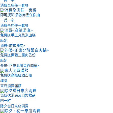
一兵ㄧ卒
消費全店任一套餐
日本購物
電子/紙本書
HOT
即可摸彩 多款商品任你抽
一兵ㄧ卒
消費全店任一套餐
免費送手工丸及米血糕
麻妃
消費<麻辣湯底>
免費送黑豬三層肉乙份
麻妃
外帶<正東北酸菜白肉鍋>
免費送高級紅酒乙瓶
璞膳
來店消費滿額
免費送湯底及自製飲品
四一町
除夕當日來店消費