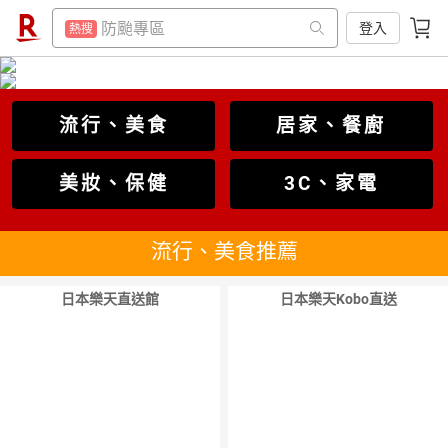
平板電腦
熱搜
電子閱讀器
登入
熱搜
微波爐
熱搜
平板電腦
熱搜
床架
熱搜
微波爐
熱搜
流行、美食
居家、餐廚
吹風機
熱搜
床架
熱搜
抽7777點
熱搜
美妝、保健
3C、家電
吹風機
熱搜
熱門飯店推薦
熱搜
抽7777點
熱搜
流行、美食推薦
熱門飯店推薦
熱搜
日本樂天直送館
日本樂天Kobo直送