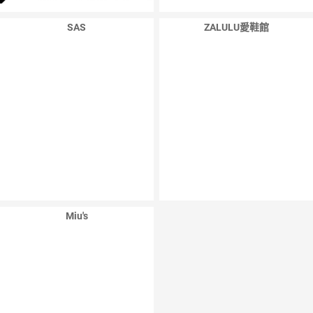
SAS
ZALULU愛鞋館
Miu's