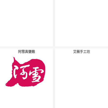
阿雪真甕雞
艾薇手工坊