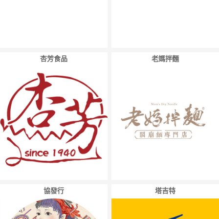
杏芳食品
老媽拌麵
協發行
塔吉特