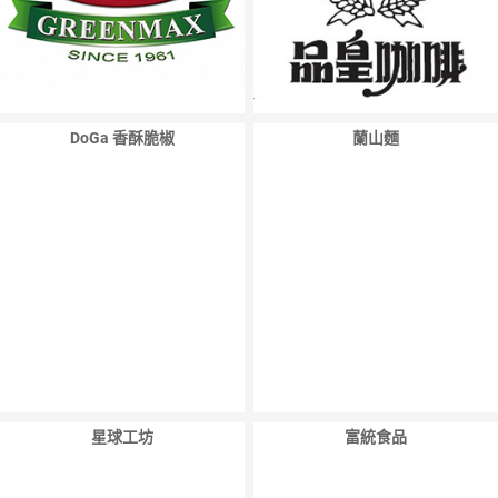
DoGa 香酥脆椒
蘭山麵
星球工坊
富統食品