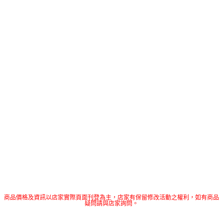
商品價格及資訊以店家實際頁面刊登為主，店家有保留修改活動之權利，如有商品
疑問請與店家詢問。