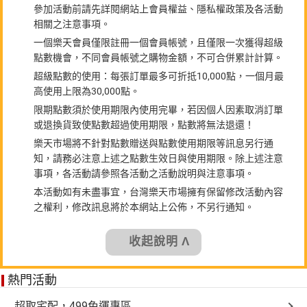
參加活動前請先詳閱網站上會員權益、隱私權政策及各活動
相關之注意事項。
一個樂天會員僅限註冊一個會員帳號，且僅限一次獲得超級
點數機會，不同會員帳號之購物金額，不可合併累計計算。
超級點數的使用：每張訂單最多可折抵10,000點，一個月最
高使用上限為30,000點。
限期點數須於使用期限內使用完畢，若因個人因素取消訂單
或退換貨致使點數超過使用期限，點數將無法退還！
樂天市場將不針對點數贈送與點數使用期限等訊息另行通
知，請務必注意上述之點數生效日與使用期限。除上述注意
事項，各活動請參照各活動之活動說明與注意事項。
本活動如有未盡事宜，台灣樂天市場擁有保留修改活動內容
之權利，修改訊息將於本網站上公佈，不另行通知。
收起說明 Λ
熱門活動
超取宅配，499免運專區