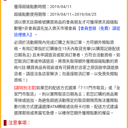
獲得超級點數時間：2019/04/11
超級點數使用期限：2019/04/11~2019/04/25
須以樂天註冊帳號購買商品的會員朋友才可獲得樂天超級點
數喔!!非會員請先加入樂天市場會員
【會員登錄（免費）請從
這裡進入】。
必須於活動期限內完成訂購之有效訂單，方符額外贈點資
格。有效訂單指於訂購後在15天內取貨完畢(以購買記錄配送
日期為主) 且未申請退貨或取消訂單者，方符合活動資格。如
您取消訂單或申請退貨，將喪失取得額外獲贈超級點數的資
格!!(註:購買商品有瑕疵或有可歸責於店家之原因欲申請退換
貨者，請逕洽各店家解決；勿直接取消訂單，以免喪失贈點
資格！)
[請特別注意]
如果您的配送方式選擇「7-11門市取貨」或「全
家門市取貨」，則以實際取貨日期為主；若您訂購的商品需
等候或追加，為避免超過活動限定的取貨期限而無法獲贈點
數付款方式建議選擇ATM轉帳或信用卡付款，配送方式建議
選擇郵局或黑貓宅急便，以確保您額外獲贈點數的權益。
注意事項：