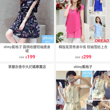
shiny藍格子 圓領收腰短袖連身
韓版氣質修身中長 短袖雪紡上衣
裙
199
299
199
599
享瘦衣舍中大尺碼專賣店
shiny藍格子