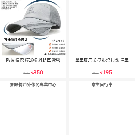
防曬 情侶 棒球帽 腳踏車 露營
單車展示架 壁掛架 掛鉤 停車
350
195
350
195
鄉野情戶外休閒專業中心
意生自行車