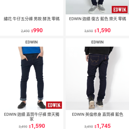
繡花 牛仔五分褲 男款 酵洗 零碼
EDWIN 迦績 復古 藍色 樂天 零碼
990
1,590
2,490
3,690
EDWIN
EDWIN
10
％
10
％
點數
點數
EDWIN 迦績 直筒牛仔褲 樂天獨
EDWIN 英倫修身 直筒褲 藍色
家
1,590
1,745
3,490
3,490