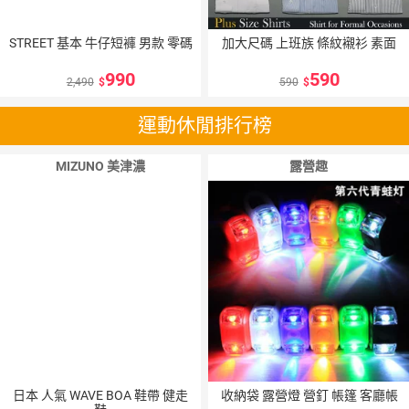
STREET 基本 牛仔短褲 男款 零碼
加大尺碼 上班族 條紋襯衫 素面
990
590
2,490
590
運動休閒排行榜
MIZUNO 美津濃
露營趣
10
％
點數
日本 人氣 WAVE BOA 鞋帶 健走
收納袋 露營燈 營釘 帳篷 客廳帳