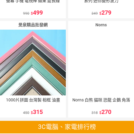
螢幕 手機 電視棒 蘋果 延長線
系列 迷你變形波力
499
279
990
349
旻泉精品批發網
Norns
1000片拼圖 台灣製 相框 油畫
Norns 白熊 貓咪 恐龍 企鵝 角落
315
270
450
318
3C電腦、家電排行榜