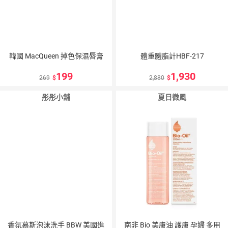
韓國 MacQueen 掉色保濕唇膏
體重體脂計HBF-217
199
1,930
269
2,880
彤彤小舖
夏日微風
香氛慕斯泡沫洗手 BBW 美國進
南非 Bio 美膚油 護膚 孕婦 多用