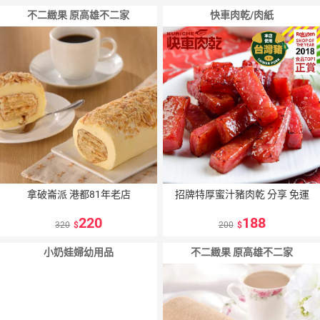
不二緻果 原高雄不二家
快車肉乾/肉紙
拿破崙派 港都81年老店
招牌特厚蜜汁豬肉乾 分享 免運
220
188
320
200
小奶娃婦幼用品
不二緻果 原高雄不二家