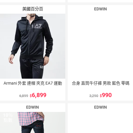
美國百分百
EDWIN
10
％
點數
Armani 外套 連帽 夾克 EA7 運動
合身 直筒牛仔褲 男款 藍色 零碼
6,899
990
6,899
3,290
EDWIN
EDWIN
10
％
10
％
點數
點數