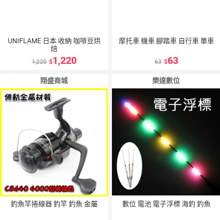
UNIFLAME 日本 收納 咖啡豆烘
摩托車 機車 腳踏車 自行車 單車
焙
1,220
63
1,220
63
翔盛商城
樂達數位
釣魚竿捲線器 釣竿 釣魚 金屬
數位 電池 電子浮標 海釣 釣魚