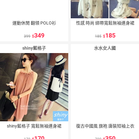
運動休閒 翻領 POLO衫
性感 時尚 綁帶寬鬆無袖連身裙
349
185
399
185
shiny藍格子
水水女人國
shiny藍格子 寬鬆無袖連身裙
復古中國風 旗袍 唐裝短袖上衣
170
350