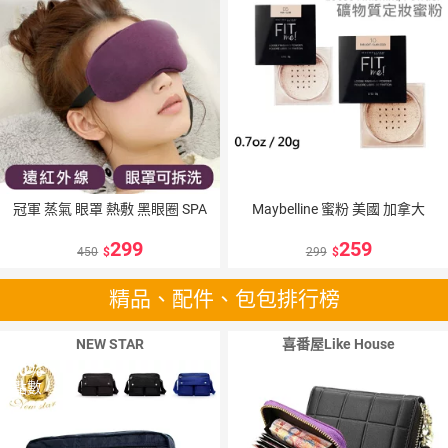
冠軍 蒸氣 眼罩 熱敷 黑眼圈 SPA
Maybelline 蜜粉 美國 加拿大
299
259
450
299
精品、配件、包包排行榜
NEW STAR
喜番屋Like House
10
％
點數