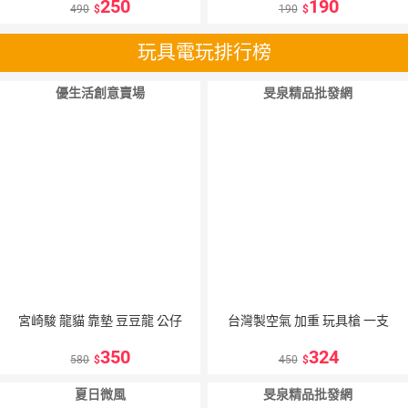
250
190
490
190
玩具電玩排行榜
優生活創意賣場
旻泉精品批發網
宮崎駿 龍貓 靠墊 豆豆龍 公仔
台灣製空氣 加重 玩具槍 一支
350
324
580
450
夏日微風
旻泉精品批發網