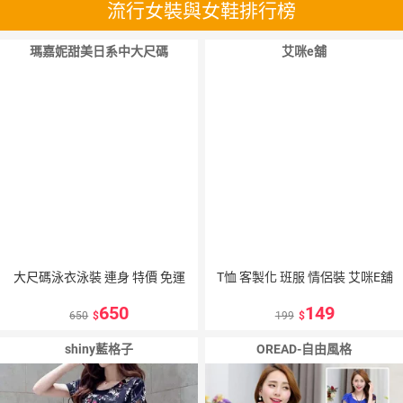
流行女裝與女鞋排行榜
瑪嘉妮甜美日系中大尺碼
艾咪e舖
大尺碼泳衣泳裝 連身 特價 免運
T恤 客製化 班服 情侶裝 艾咪E舖
650
149
650
199
shiny藍格子
OREAD-自由風格