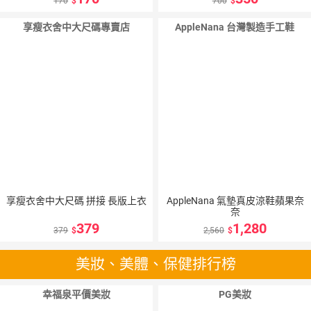
170
700
享瘦衣舍中大尺碼專賣店
AppleNana 台灣製造手工鞋
享瘦衣舍中大尺碼 拼接 長版上衣
AppleNana 氣墊真皮涼鞋蘋果奈
奈
379
1,280
379
2,560
美妝、美體、保健排行榜
幸福泉平價美妝
PG美妝