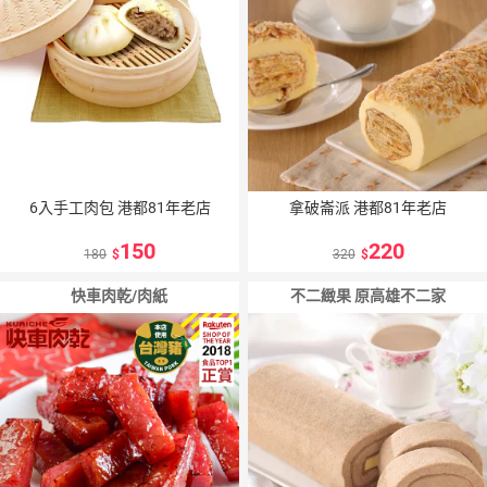
6入手工肉包 港都81年老店
拿破崙派 港都81年老店
150
220
180
320
快車肉乾/肉紙
不二緻果 原高雄不二家