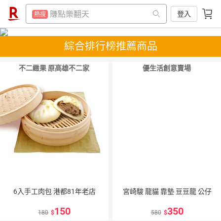
防颱專區
熱搜
賺點樂翻天
登入
熱搜
平板電腦
熱搜
防颱專區
熱搜
綜合排行榜推薦商品
床架
熱搜
平板電腦
熱搜
吹風機
熱搜
不二緻果 原高雄不二家
優生活創意賣場
床架
熱搜
微波爐
熱搜
吹風機
熱搜
電子閱讀器
熱搜
微波爐
熱搜
抽7777點
熱搜
電子閱讀器
熱搜
日本住宿優惠
熱搜
抽7777點
熱搜
日本住宿優惠
熱搜
6入手工肉包 港都81年老店
宮崎駿 龍貓 靠墊 豆豆龍 公仔
150
350
180
580