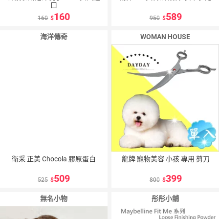
口
160
589
160
950
海洋傳奇
WOMAN HOUSE
衛采 正美 Chocola 膠原蛋白
龍牌 寵物美容 小孩 專用 剪刀
509
399
525
800
無名小物
彤彤小舖