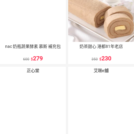
nac 奶瓶蔬果酵素 慕斯 補充包
奶茶甜心 港都81年老店
279
230
600
350
正心堂
艾咪e舖