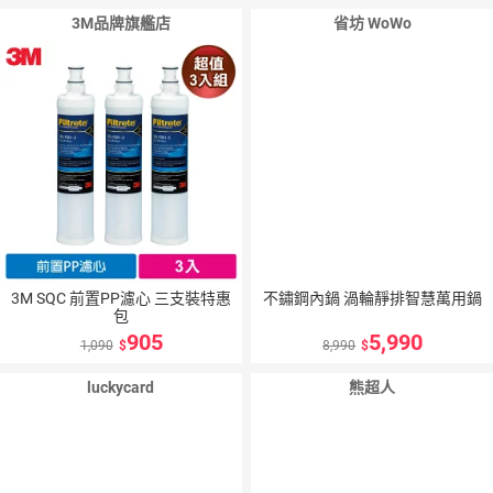
3M品牌旗艦店
省坊 WoWo
3M SQC 前置PP濾心 三支裝特惠
不鏽鋼內鍋 渦輪靜排智慧萬用鍋
包
905
5,990
1,090
8,990
luckycard
熊超人