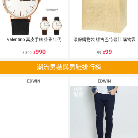
Valentino 真皮手錶 柒彩年代
環保購物袋 蝶古巴特最佳 購物袋
990
99
3,800
99
潮流男裝與男鞋排行榜
EDWIN
EDWIN
10
％
10
％
點數
點數