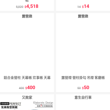
鞋
4,518
14
5,020
14
露營趣
露營趣
鋁合金營柱 天幕帳 炊事帳 天幕
露營燈 營柱掛勾 吊燈 客廳帳
400
50
400
50
又敗家
意生自行車