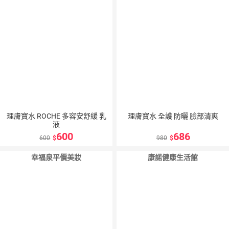
10
％
點數
理膚寶水 ROCHE 多容安舒緩 乳
理膚寶水 全護 防曬 臉部清爽
液
600
686
600
980
幸福泉平價美妝
康諾健康生活館
3
％
點數