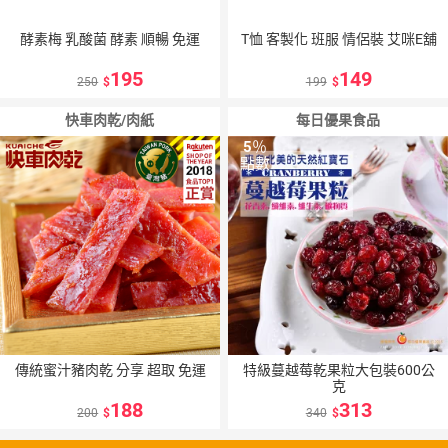
酵素梅 乳酸菌 酵素 順暢 免運
T恤 客製化 班服 情侶裝 艾咪E舖
195
149
250
199
快車肉乾/肉紙
每日優果食品
5
％
點數
傳統蜜汁豬肉乾 分享 超取 免運
特級蔓越莓乾果粒大包裝600公
克
188
313
200
340