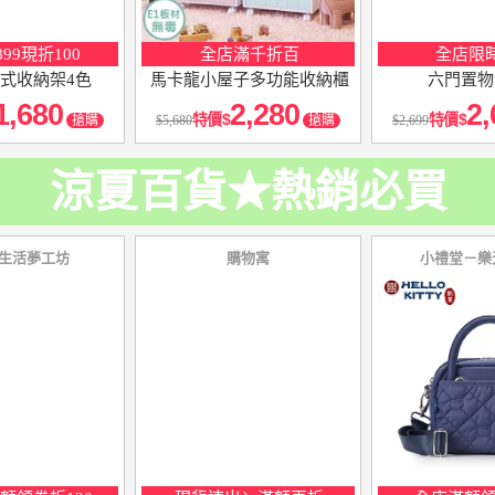
99現折100
全店滿千折百
全店限時
式收納架4色
馬卡龍小屋子多功能收納櫃
六門置物
1,680
2,280
2,
特價
特價
搶購
5,680
搶購
2,699
涼夏百貨★熱銷必買
生活夢工坊
購物寓
小禮堂－樂