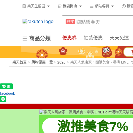
299超取免運
熱搜
樂天生態圈
我要開店
網站導覽
購
防颱專區
熱搜
賺點樂翻天
熱搜
床架
熱搜
299超取免運
熱搜
優惠券
抽獎優惠
天天免運
商品分類
微波爐
熱搜
防颱專區
熱搜
平板電腦
熱搜
床架
熱搜
電子閱讀器
熱搜
樂天首頁
>
購物優惠一覽
>
2020
>
樂天人氣店家：團購美食、零嘴 LINE P
微波爐
熱搜
吹風機
熱搜
平板電腦
熱搜
抽7777點
熱搜
電子閱讀器
熱搜
facebook
熱門飯店推薦
熱搜
吹風機
熱搜
抽7777點
熱搜
激推美食7%
熱門飯店推薦
熱搜