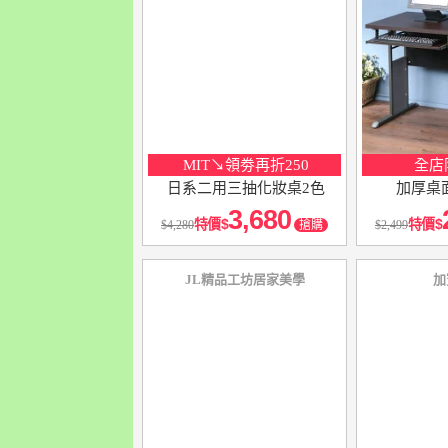
MIT↘領劵再折250
全店
日系二用三抽化妝桌2色
加厚桌
3,680
特價
特價
4,280
搶購
2,499
JL精品工坊居家美學
加