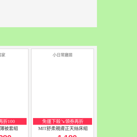
居家
小日常寢居
折100
免運下殺↘領券再折
薄被套組
MIT舒柔親膚正天絲床組