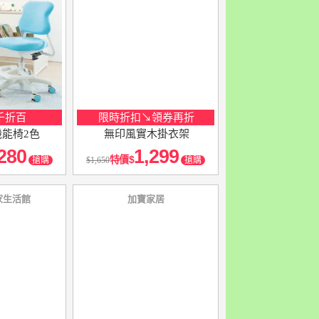
千折百
限時折扣↘領券再折
能椅2色
無印風實木掛衣架
280
1,299
特價
搶購
1,650
搶購
家生活館
加寶家居