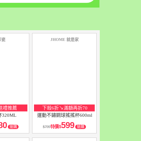
彩瓷
JHOME 就是家
送禮推薦
下殺6折↘滿額再折70
320ML
運動不鏽鋼球搖搖杯600ml
80
599
特價
搶購
799
搶購