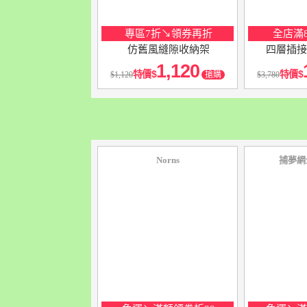
專區7折↘領券再折
全店滿8
仿舊風縫隙收納架
四層插接
1,120
特價
特價
1,120
搶購
3,780
Norns
捕夢網