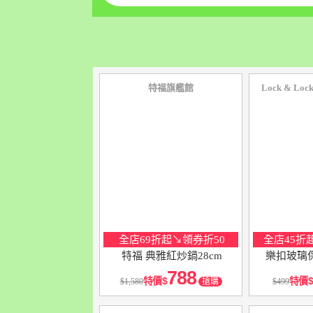
特福旗艦館
Lock & L
全店69折起↘領券折50
全店45折
特福 典雅紅炒鍋28cm
樂扣玻璃保
788
特價
特價
1,580
搶購
499