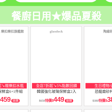
餐廚日用★爆品夏殺
ock 樂扣樂扣旗艦館
glasslock
陶緣
起↘贈樂扣水瓶
全店7折起↘5%點數回饋
生日禮物/
鮮盒6+1件組
韓國強化玻璃保鮮盒2入
恐龍磨砂杯
459
449
3
特價
特價
搶購
658
搶購
380