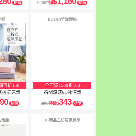
280
1,180
特價
搶購
4,580
搶購
小舖
DUYAN竹漾寢飾
再折150
全店滿1500折100
式透氣床墊
瞬間涼感6D冰涼墊
90
343
特價
搶購
999
搶購
生活館
JL精品工坊居家美學