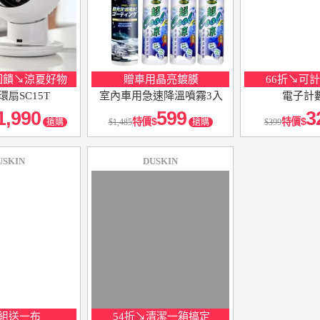
回饋↘涼夏好物
贈車用晶亮鍍膜
66折↘可
循環扇SC15T
室內車用急速降溫噴霧3入
電子計
1,990
599
3
特價
特價
搶購
1,485
搶購
399
USKIN
DUSKIN
組送一布
54折↘清潔一箱搞定