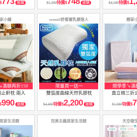
773
748
1,
特價
特價
搶購
1,280
搶購
4,180
家小舖
sonmil舒蜜爾乳膠達人
戀家
↘滿額再折150
限量買一送一
開學季↘滿額
微止鼾枕 兩入
雙弧度曲線天然乳膠枕
直立棉三折
990
2,200
7
特價
特價
搶購
4,400
搶購
1,080
居家生活館
完美主義居家生活館
天空樹