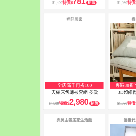
781
特價
特價
1,490
搶購
1,980
翔仔居家
戀
全店滿千再折100
專區88折
天絲床包薄被套組 多款
3D超細
2,980
特價
特價
4,900
搶購
1,980
完美主義居家生活館
優世代