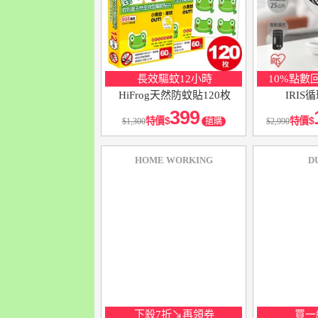
長效驅蚊12小時
10%點數
HiFrog天然防蚊貼120枚
IRIS
399
特價
特價
1,300
搶購
2,990
HOME WORKING
D
下殺7折↘再領券
買一