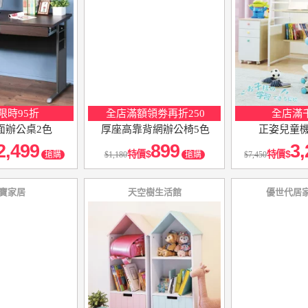
限時95折
全店滿額領劵再折250
全店滿
面辦公桌2色
厚座高靠背網辦公椅5色
正姿兒童機
2,499
899
3,
特價
特價
搶購
1,180
搶購
7,450
寶家居
天空樹生活館
優世代居