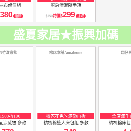
抹布超值組
廚房清潔隨手箱
380
299
特價
搶購
550
搶購
盛夏家居★振興加碼
AN竹漾寢飾
棉床本舖Annahome
翔仔
500折100
獨家花色↘滿額再折
全店滿千再
i空氣涼感被 多款
精梳棉雙人床包組 多款
精梳棉床包