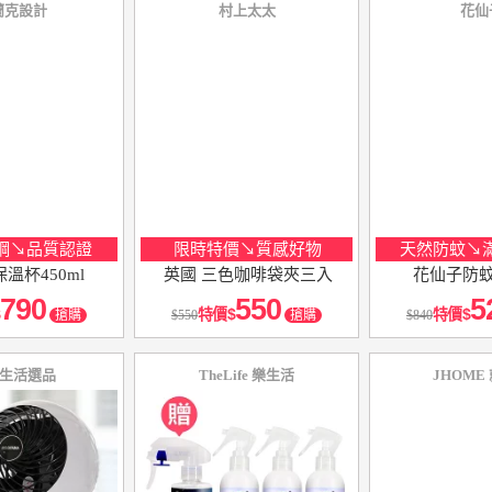
蘭克設計
村上太太
花仙
鏽鋼↘品質認證
限時特價↘質感好物
天然防蚊↘滿
溫杯450ml
英國 三色咖啡袋夾三入
花仙子防蚊
790
550
5
特價
特價
搶購
550
搶購
840
 生活選品
TheLife 樂生活
JHOME