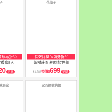
子
花仙子
額再折50
長效除臭↘領券折50
香膏8入
茶樹莊園洗衣精7件組
20
699
特價
搶購
1,583
搶購
 就是家
家而適收納館