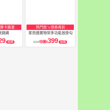
計算卡路里
熱門款↘領券再折
數跳繩
家而適置物架多功能放掛勾
29
399
特價
搶購
399
搶購