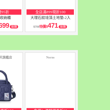
95折
全店滿899現折100
收納櫃
大理石紋珪藻土地墊-2入
699
471
特價
搶購
798
搶購
天旗艦店
Norns