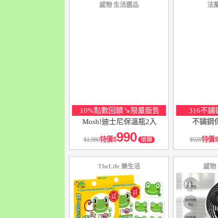
感物 生活選品
法
11
％
點數
10%點數回饋↘限量販售
316不
Mosh!迪士尼保溫瓶2入
不鏽鋼保
990
特價
特價
1,980
搶購
920
TheLife 樂生活
感物
11
％
點數