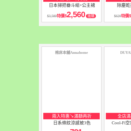
日本掃把畚斗組+公主裙
除塵乾
2,560
特價
特價
3,580
搶購
620
棉床本舖Annahome
DUY
兩入特惠↘滿額再折
全店滿1
日系條紋涼感被3色
Cool-F