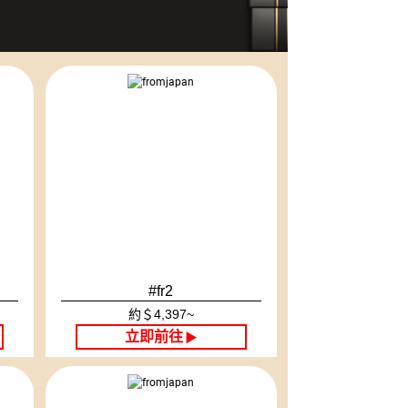
#fr2
約＄4,397~
立即前往
▶