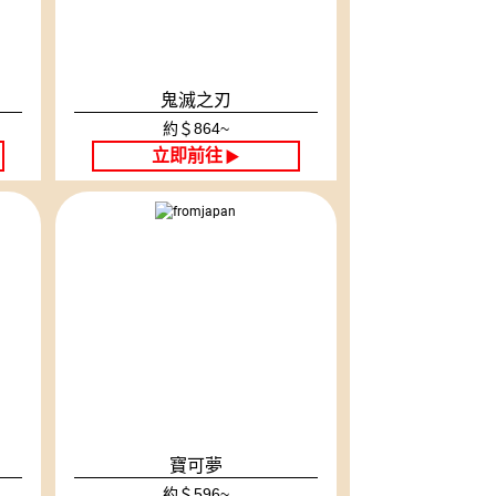
鬼滅之刃
約＄864~
立即前往
▶
寶可夢
約＄596~