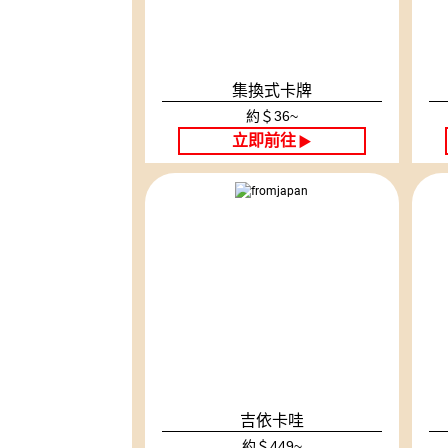
集換式卡牌
約＄36~
立即前往
▶
吉依卡哇
約＄449~