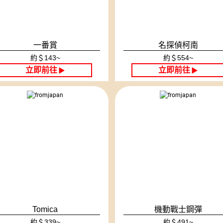
一番賞
名探偵柯南
約＄143~
約＄554~
立即前往
立即前往
▶
▶
Tomica
機動戰士鋼彈
約＄339~
約＄491~