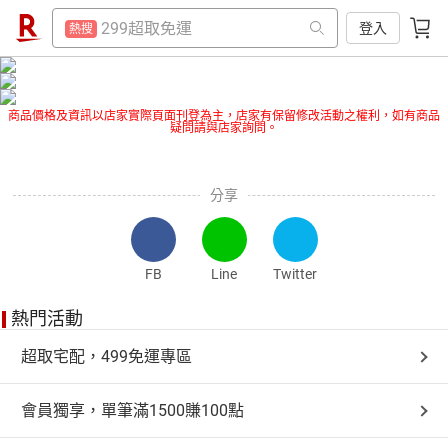
賺點樂翻天
熱搜
299超取免運
登入
熱搜
防颱專區
熱搜
賺點樂翻天
熱搜
吹風機
熱搜
防颱專區
熱搜
商品價格及資訊以店家實際頁面刊登為主，店家有保留修改活動之權利，如有商品
疑問請與店家詢問。
床架
熱搜
吹風機
熱搜
電子閱讀器
熱搜
床架
熱搜
分享
平板電腦
熱搜
電子閱讀器
熱搜
微波爐
熱搜
平板電腦
熱搜
FB
Line
Twitter
點數10%
熱搜
微波爐
熱搜
熱門活動
熱門飯店推薦
熱搜
點數10%
熱搜
超取宅配，499免運專區
熱門飯店推薦
熱搜
會員獨享，單筆滿1500賺100點