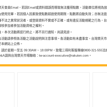
天會員Email，若因Email或資料錯誤而導致無法獲得點數，活動單位將視為
內使用完畢，若因個人因素致使點數超過使用期限，點數將自動失效；亦無法退
嫌不法之異常狀況者、或登錄資料不實或不正確，或有違反活動規範之行為，台灣
審核參加者參加活動資格之權利。
後，本次活動將逕行終止，將不另行通知，尚請見諒。
各活動請參照各活動之活動說明與注意事項。各活動如有未盡事宜，台灣樂天市
於本網站上公佈。
星期一至五 09:30AM ~ 18:00PM，致電三得利客服專線0800-321-555洽
與台灣樂天市場聯絡：tw-account-executive@rakuten.com。