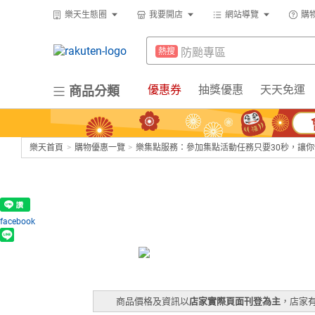
299超取免運
熱搜
樂天生態圈
我要開店
網站導覽
購
賺點樂翻天
熱搜
防颱專區
熱搜
床架
熱搜
299超取免運
熱搜
優惠券
抽獎優惠
天天免運
商品分類
吹風機
熱搜
賺點樂翻天
熱搜
微波爐
熱搜
床架
熱搜
電子閱讀器
熱搜
樂天首頁
>
購物優惠一覽
>
樂集點服務：參加集點活動任務只要30秒，讓
吹風機
熱搜
平板電腦
熱搜
微波爐
熱搜
抽7777點
熱搜
電子閱讀器
熱搜
facebook
熱門飯店推薦
熱搜
平板電腦
熱搜
抽7777點
熱搜
商品價格及資訊以
店家實際頁面刊登為主
，店家
熱門飯店推薦
熱搜