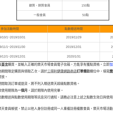
銀質、銅質會員
150點
一般會員
50點
參加活動時間
點數贈送時間
9/10/1~2019/10/31
2019/11/29
2
9/11/1~2019/11/30
2019/12/31
2
9/12/1~2019/12/31
2020/1/31
員
首次
購買，並輸入正確的樂天市場會員電子信箱，方能享有獲點資格。立即
加
動期間限定購買與領取乙次，請於
三得利健康網路商店
訂單備註
欄位中，填寫
樂
發放。
期間取消訂單或退貨，將不列入贈送樂天超級點數資格。
數使用期限為
一個月
，請於期限內使用完畢。
點數贈送與點數使用期限等訊息另行通知，請務必注意上述之點數生效日與使用
樂天會員帳號，禁止以他人身份註冊或同一人重複註冊複數會員，樂天市場活動