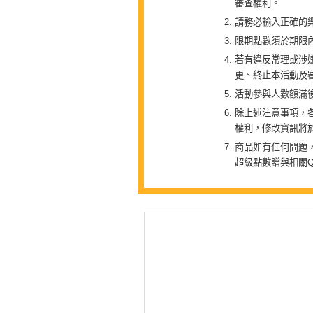
審查權利。
請務必輸入正確的樂
限期點數須於期限
若有違反常理或涉
更、終止本活動及
活動參與人數額滿
除上述注意事項，
權利，修改資訊將
商品如有任何問題，請於
超級點數贈與相關Q&A請