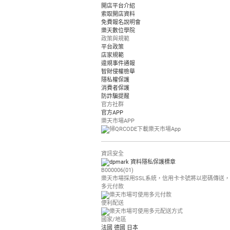
開店平台介紹
索取開店資料
免費報名說明會
樂天數位學院
政策與規範
平台政策
店家規範
違規事件通報
智財侵權檢舉
隱私權保護
消費者保護
防詐騙提醒
官方社群
官方APP
樂天市場APP
資訊安全
B000006(01)
樂天市場採用SSL系統，信用卡卡號將以密碼傳送
多元付款
便利配送
國家/地區
法國
德國
日本