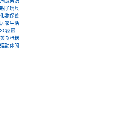
潮流男裝
親子玩具
化妝保養
居家生活
3C家電
美食蛋糕
運動休閒