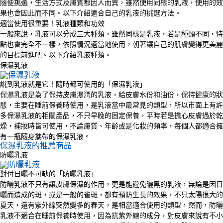
隨便挑選，生活方式及膚質都因人而異，雖然使用同樣的乳液，使用的效
果也會因此而不同。以下介紹適合自己的乳液的挑選方法。
適當使用很重要！乳液種類和功效
一般來說，乳液可以分成三大種類，雖然同樣是乳液，若是種類不同，特
點也會完全不一樣，依照情況適當地使用，朝著讓自己的肌膚變得更美麗
的目標前進吧。以下介紹乳液種類。
保濕乳液
說到乳液就是它！隨時都可使用的「保濕乳液」
保濕乳液是為了保持皮膚濕潤的乳液，給皮膚水份和油份，保持健康的狀
態，主要在睡前保養時使用，是乳液當中最常見的類型，所以市面上有許
多保濕乳液的相關產品，不只早晚的固定保養，平時若是擔心皮膚過於乾
燥，補妝時皆可使用，不論膚質、年齡或是化妝的頻率，每個人都適合擁
有一瓶隨身攜帶的保濕乳液。
保濕乳液的推薦商品
防曬乳液
對付日曬不可缺的「防曬乳液」
防曬乳液不只有讓皮膚保濕的作用，更是能避免曬黑的乳液，無論是因日
曬而造成的斑，或是一般的雀斑，都有預防生長的效果，不只太陽很大的
夏天，還有紫外線突然變多的春天，是相當適合使用的類型，然而，防曬
乳液不適合在睡前保養時使用，因為抗紫外線的成分，對皮膚來說有不小