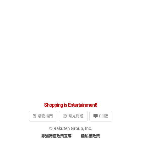
Shopping is Entertainment!
購物指南
常見問題
PC版
© Rakuten Group, Inc.
非洲豬瘟政策宣導
隱私權政策