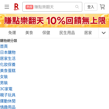
防颱專區
熱搜
賺點樂翻天
登入
熱搜
299超取免運
熱搜
防颱專區
熱搜
電子閱讀器
熱搜
299超取免運
熱搜
床架
購物網分類
免運
美食
保健
民生用品
居家
3C
熱搜
電子閱讀器
熱搜
購物網分類
平板電腦
熱搜
床架
首頁
熱搜
微波爐
日本購物
熱搜
平板電腦
天天免運
美食蛋糕
養生保健
民生用品
熱搜
居家生活
吹風機
熱搜
化妝保養
微波爐
熱搜
美食蛋糕
抽7777點
熱搜
吹風機
熱搜
居家生活
3C家電
運動休閒
親子玩具
女裝
日本住宿優惠
熱搜
男裝
抽7777點
熱搜
3C家電
日本住宿優惠
親子玩具
熱搜
女裝
男裝
化妝保養
情趣用品
運動休閒
情趣用品