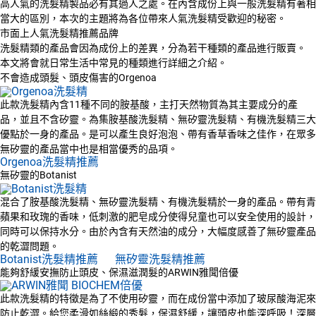
高人氣的洗髮精製品必有其過人之處。在內含成份上與一般洗髮精有著相
當大的區別，本次的主題將為各位帶來人氣洗髮精受歡迎的秘密。
市面上人氣洗髮精推薦品牌
洗髮精類的產品會因為成份上的差異，分為若干種類的產品進行販賣。
本文將會就日常生活中常見的種類進行詳細之介紹。
不會造成頭髮、頭皮傷害的Orgenoa
此款洗髮精內含11種不同的胺基酸，主打天然物質為其主要成分的產
品，並且不含矽靈。為集胺基酸洗髮精、無矽靈洗髮精、有機洗髮精三大
優點於一身的產品。是可以產生良好泡泡、帶有香草香味之佳作，在眾多
無矽靈的產品當中也是相當優秀的品項。
Orgenoa洗髮精推薦
無矽靈的Botanist
混合了胺基酸洗髮精、無矽靈洗髮精、有機洗髮精於一身的產品。帶有青
蘋果和玫瑰的香味，低刺激的肥皂成分使得兒童也可以安全使用的設計，
同時可以保持水分。由於內含有天然油的成分，大幅度感善了無矽靈產品
的乾澀問題。
Botanist洗髮精推薦
無矽靈洗髮精推薦
能夠舒緩安撫防止頭皮、保濕滋潤髮的ARWIN雅聞倍優
此款洗髮精的特徵是為了不使用矽靈，而在成份當中添加了玻尿酸海泥來
防止乾澀。給您柔滑如絲緞的秀髮，保濕舒緩，讓頭皮也能深呼吸！深層