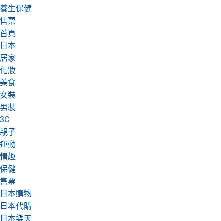
養生保健
日本購物
電子/紙本書
售票
HOT
首頁
日本
居家
化妝
美食
女裝
男裝
3C
親子
運動
情趣
保健
售票
日本購物
日本代購
日本樂天