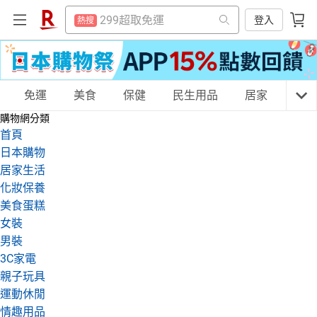
賺點樂翻天
熱搜
299超取免運
登入
熱搜
防颱專區
熱搜
賺點樂翻天
熱搜
平板電腦
熱搜
防颱專區
熱搜
床架
購物網分類
免運
美食
保健
民生用品
居家
3C
熱搜
平板電腦
熱搜
購物網分類
吹風機
熱搜
床架
首頁
熱搜
微波爐
日本購物
熱搜
吹風機
天天免運
美食蛋糕
養生保健
民生用品
熱搜
居家生活
電子閱讀器
熱搜
化妝保養
微波爐
熱搜
美食蛋糕
抽7777點
熱搜
電子閱讀器
熱搜
居家生活
3C家電
運動休閒
親子玩具
女裝
熱門飯店推薦
熱搜
男裝
抽7777點
熱搜
3C家電
熱門飯店推薦
親子玩具
熱搜
女裝
男裝
化妝保養
情趣用品
運動休閒
情趣用品