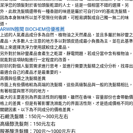
潔淨您的頭髮對於害怕頭髮乾澀的人士，這是一個相當不錯的選擇。另
外，此款洗髮精還帶有一種香甜的味道是屬於可自行DIY的基底洗髮精，
因為本身無味所以並不受限任何香調，可輕易調製成自己獨一無二的味
道。
ARWIN雅聞 BIOCHEM倍優推薦
上述的人氣產品成分多為自然、植物油之天然產品，並且多屬於無矽靈之
產品。大多數人士注意的地方多以對頭皮造成最小負擔為主，並在此基準
點上來選擇洗淨力使用感較佳之產品。
另外對於無矽靈產品會產生之乾澀、靜電問題，若成分當中含有植物油，
就能對這項缺點進行一定程度的改善。
好好的對個人髮質需求進行思考，並進行需要洗髮精之成分分析，找尋出
最適合自己的產品才是最重要的。
高價與低價之洗髮精差異
市面上有些價格較為高端的洗髮精，這些高級製品與一般的洗髮精相比，
有著相當與眾不同的地方。
最大的主要差別為界面活性劑的種類。雖然在香味、容量部份也會帶動價
格上的差異，但是有著影響洗滌能力的界面活性劑，才是造成價格不同的
關鍵因素。以下為不同成分的價格差異。
石鹼洗髮精：150元～300元左右
高級醇洗髮劑：150元左右
胺基酸洗髮精：700元～1000元左右