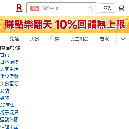
賺點樂翻天
熱搜
防颱專區
登入
熱搜
299超取免運
熱搜
賺點樂翻天
熱搜
筆記型電腦
熱搜
299超取免運
熱搜
電冰箱
購物網分類
免運
美食
保健
民生用品
居家
3C
熱搜
筆記型電腦
熱搜
購物網分類
行動電源
熱搜
電冰箱
首頁
熱搜
電動牙刷
日本購物
熱搜
行動電源
天天免運
美食蛋糕
養生保健
民生用品
熱搜
居家生活
床墊
熱搜
化妝保養
電動牙刷
熱搜
美食蛋糕
抽7777點
熱搜
床墊
熱搜
居家生活
3C家電
運動休閒
親子玩具
女裝
熱門飯店推薦
熱搜
男裝
抽7777點
熱搜
3C家電
熱門飯店推薦
親子玩具
熱搜
女裝
男裝
化妝保養
情趣用品
運動休閒
情趣用品