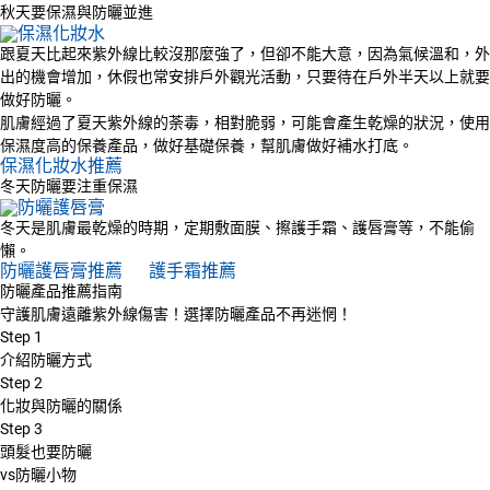
秋天要保濕與防曬並進
跟夏天比起來紫外線比較沒那麼強了，但卻不能大意，因為氣候溫和，外
出的機會增加，休假也常安排戶外觀光活動，只要待在戶外半天以上就要
做好防曬。
肌膚經過了夏天紫外線的荼毒，相對脆弱，可能會產生乾燥的狀況，使用
保濕度高的保養產品，做好基礎保養，幫肌膚做好補水打底。
保濕化妝水推薦
冬天防曬要注重保濕
冬天是肌膚最乾燥的時期，定期敷面膜、擦護手霜、護唇膏等，不能偷
懶。
防曬護唇膏推薦
護手霜推薦
防曬產品推薦指南
守護肌膚遠離紫外線傷害！選擇防曬產品不再迷惘！
Step
1
介紹防曬方式
Step
2
化妝與防曬的關係
Step
3
頭髮也要防曬
vs防曬小物