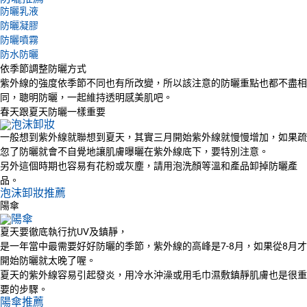
防曬乳液
防曬凝膠
防曬噴霧
防水防曬
依季節調整防曬方式
紫外線的強度依季節不同也有所改變，所以該注意的防曬重點也都不盡相
同，聰明防曬，一起維持透明感美肌吧。
春天跟夏天防曬一樣重要
一般想到紫外線就聯想到夏天，其實三月開始紫外線就慢慢增加，如果疏
忽了防曬就會不自覺地讓肌膚曝曬在紫外線底下，要特別注意。
另外這個時期也容易有花粉或灰塵，請用泡洗顏等溫和產品卸掉防曬產
品。
泡沫卸妝推薦
陽傘
夏天要徹底執行抗UV及鎮靜，
是一年當中最需要好好防曬的季節，紫外線的高峰是7-8月，如果從8月才
開始防曬就太晚了喔。
夏天的紫外線容易引起發炎，用冷水沖澡或用毛巾濕敷鎮靜肌膚也是很重
要的步驟。
陽傘推薦