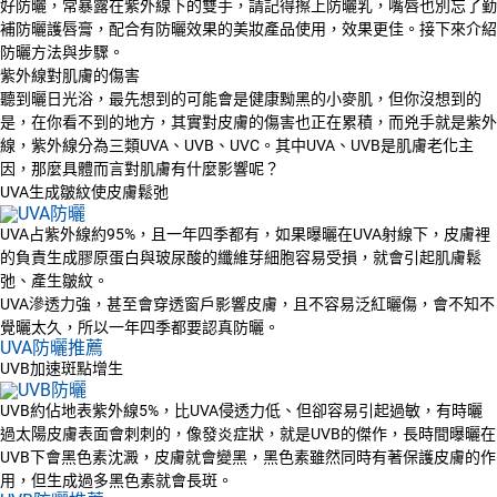
好防曬，常暴露在紫外線下的雙手，請記得擦上防曬乳，嘴唇也別忘了勤
補防曬護唇膏，配合有防曬效果的美妝產品使用，效果更佳。接下來介紹
防曬方法與步驟。
紫外線對肌膚的傷害
聽到曬日光浴，最先想到的可能會是健康黝黑的小麥肌，但你沒想到的
是，在你看不到的地方，其實對皮膚的傷害也正在累積，而兇手就是紫外
線，紫外線分為三類UVA、UVB、UVC。其中UVA、UVB是肌膚老化主
因，那麼具體而言對肌膚有什麼影響呢？
UVA生成皺紋使皮膚鬆弛
UVA占紫外線約95%，且一年四季都有，如果曝曬在UVA射線下，皮膚裡
的負責生成膠原蛋白與玻尿酸的纖維芽細胞容易受損，就會引起肌膚鬆
弛、產生皺紋。
UVA滲透力強，甚至會穿透窗戶影響皮膚，且不容易泛紅曬傷，會不知不
覺曬太久，所以一年四季都要認真防曬。
UVA防曬推薦
UVB加速斑點增生
UVB約佔地表紫外線5%，比UVA侵透力低、但卻容易引起過敏，有時曬
過太陽皮膚表面會刺刺的，像發炎症狀，就是UVB的傑作，長時間曝曬在
UVB下會黑色素沈澱，皮膚就會變黑，黑色素雖然同時有著保護皮膚的作
用，但生成過多黑色素就會長斑。