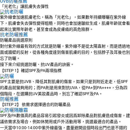
UVB防曬推薦
「光老化」讓肌膚失去彈性
紫外線會加速肌膚老化，稱為「光老化」，如果數年持續曝曬在紫外線
下，肌膚會失去彈性變得粗糙，同時也會加速皺紋生成，肌膚年齡就會看
起來比實際年齡老，甚至會成為皮膚癌的高危險群。
抗老防曬推薦
防曬產品挑選原則
對付紫外線最有效的方式就是防曬，紫外線不是從太陽直射，而是透過地
面或牆壁的反射，從各種角度達到傷害肌膚的目的，包括脖子及耳後也別
忘了防曬。
接下來介紹挑選防曬、抗UV產品的訣竅。
【STEP 1】確認SPF及PA兩項指標
SPF主要是抗UVB、降低其對肌膚的傷害，如果只是到附近走走，低SPF
的產品就蠻夠用的；而PA則是用來對抗UVA，從PA+到PA++++，分為四
個階段，在選購抗UV美妝產品時，別忘了確認SPF及PA。
防曬推薦
【STEP 2】 依需求選擇適合的防曬產品
SPF及PA數值高的產品容易引起發炎或因爲卸除產品對肌膚造成傷害，建
議依需求及場合，例如休閒用或戶外活動用等，挑選最適合的產品。
一天當中10:00-14:00中紫外線最強，盡量避開這個時段出門也是不錯的