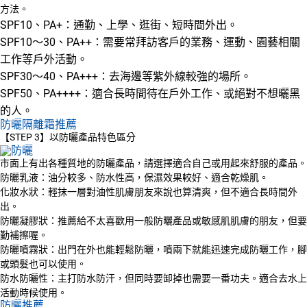
方法。
SPF10、PA+：通勤、上學、逛街、短時間外出。
SPF10～30、PA++：需要常拜訪客戶的業務、運動、園藝相關
工作等戶外活動。
SPF30～40、PA+++：去海邊等紫外線較強的場所。
SPF50、PA++++：適合長時間待在戶外工作、或絕對不想曬黑
的人。
防曬隔離霜推薦
【STEP 3】以防曬產品特色區分
市面上有出各種質地的防曬產品，請選擇適合自己或用起來舒服的產品。
防曬乳液：油分較多、防水性高，保濕效果較好、適合乾燥肌。
化妝水狀：輕抹一層對油性肌膚朋友來說也算清爽，但不適合長時間外
出。
防曬凝膠狀：推薦給不太喜歡用一般防曬產品或敏感肌肌膚的朋友，但要
勤補擦喔。
防曬噴霧狀：出門在外也能輕鬆防曬，噴兩下就能迅速完成防曬工作，腳
或頭髮也可以使用。
防水防曬性：主打防水防汗，但同時要卸掉也需要一番功夫。適合去水上
活動時候使用。
防曬推薦