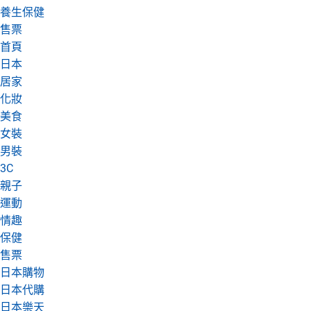
養生保健
日本購物
電子/紙本書
售票
HOT
首頁
日本
居家
化妝
美食
女裝
男裝
3C
親子
運動
情趣
保健
售票
日本購物
日本代購
日本樂天