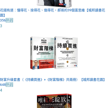
花錢有道：懂得花、捨得花、值得花，郝哥的39個富思維【城邦讀書花
園】
356
熱銷
3
財富升級套書（《持續買進》+《財富階梯》共兩冊）【城邦讀書花園】
648
熱銷
4