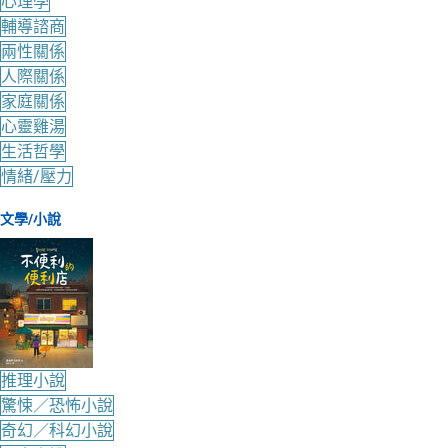
心理學
輔導諮商
兩性關係
人際關係
家庭關係
心靈雞湯
生活哲學
情緒/壓力
文學/小說
推理小說
驚悚／恐怖小說
奇幻／科幻小說