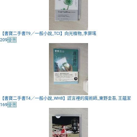
【書寶二手書T9／一般小說_TCI】向光植物_李屏瑤
209
優惠
【書寶二手書T4／一般小說_WH8】謊言裡的魔術師_東野圭吾, 王蘊潔
169
優惠