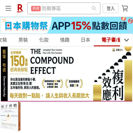
電子閱讀器
熱搜
防颱專區
登入
熱搜
平板電腦
熱搜
電子閱讀器
熱搜
微波爐
熱搜
平板電腦
熱搜
床架
女裝
購物網分類
男裝
化妝
情趣
日本
電子書/紙本書
熱搜
微波爐
熱搜
吹風機
熱搜
床架
熱搜
抽7777點
熱搜
吹風機
天天免運
美食蛋糕
養生保健
民生用品
熱搜
熱門飯店推薦
熱搜
抽7777點
熱搜
熱門飯店推薦
熱搜
居家生活
3C家電
運動休閒
親子玩具
女裝
男裝
化妝保養
情趣用品