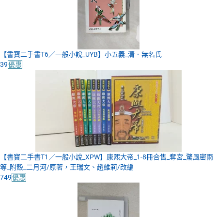
【書寶二手書T6／一般小說_UYB】小五義_清．無名氏
39
優惠
【書寶二手書T1／一般小說_XPW】康熙大帝_1-8冊合售_奪宮_驚風密雨
等_附殼_二月河/原著，王瑞文、趙維莉/改編
749
優惠