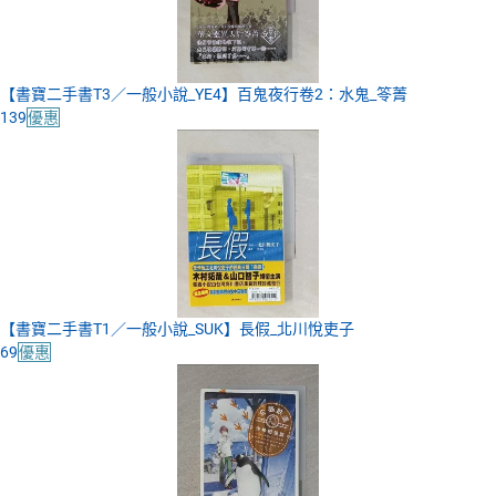
【書寶二手書T3／一般小說_YE4】百鬼夜行卷2：水鬼_笭菁
139
優惠
【書寶二手書T1／一般小說_SUK】長假_北川悅吏子
69
優惠