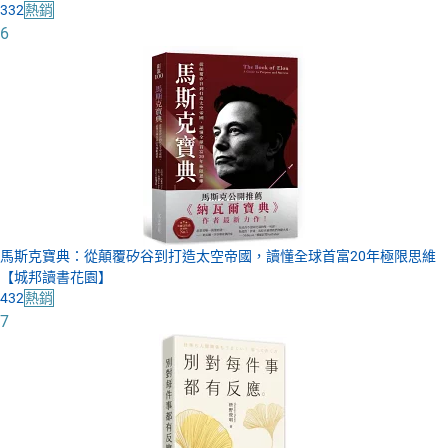
332
熱銷
6
馬斯克寶典：從顛覆矽谷到打造太空帝國，讀懂全球首富20年極限思維
【城邦讀書花園】
432
熱銷
7