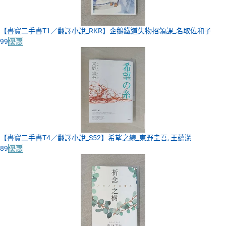
【書寶二手書T1／翻譯小說_RKR】企鵝鐵道失物招領課_名取佐和子
99
優惠
【書寶二手書T4／翻譯小說_S52】希望之線_東野圭吾, 王蘊潔
89
優惠