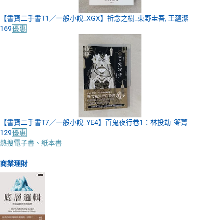
【書寶二手書T1／一般小說_XGX】祈念之樹_東野圭吾, 王蘊潔
169
優惠
【書寶二手書T7／一般小說_YE4】百鬼夜行卷1：林投劫_笭菁
129
優惠
熱搜電子書、紙本書
商業理財