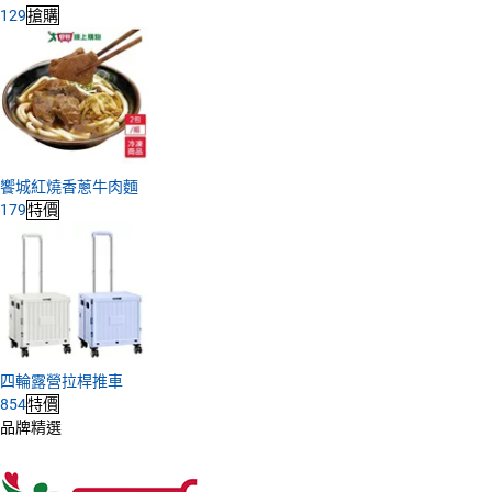
129
搶購
饗城紅燒香蔥牛肉麵
179
特價
四輪露營拉桿推車
854
特價
品牌精選