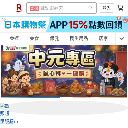
299超取免運
熱搜
賺點樂翻天
登入
熱搜
防颱專區
熱搜
299超取免運
熱搜
平板電腦
熱搜
防颱專區
熱搜
微波爐
購物網分類
免運
美食
保健
民生用品
居家
3C
熱搜
平板電腦
熱搜
床架
熱搜
微波爐
熱搜
電子閱讀器
熱搜
床架
天天免運
美食蛋糕
養生保健
民生用品
熱搜
吹風機
熱搜
電子閱讀器
熱搜
抽7777點
熱搜
吹風機
熱搜
居家生活
3C家電
運動休閒
親子玩具
熱門飯店推薦
熱搜
抽7777點
熱搜
熱門飯店推薦
熱搜
女裝
男裝
化妝保養
情趣用品
量販超市