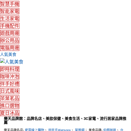
智慧手機
智能家電
生活家電
手機配件
遊戲周邊
辦公用品
電腦周邊
人氣美食
即時料理
咖啡沖泡
伴手好禮
日式風味
茶葉茗品
進口選物
夏日冰品
樂天品牌館：品牌名店、美妝保健、美食生活、3C家電、流行居家品牌推
薦
樂天品牌名店-
愛買線上購物
、
屈臣氏Watsons
、
草莓網
； 美食品牌-
伯朗咖啡
、
台