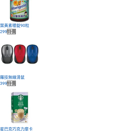
葉黃素嚼錠90粒
299
特價
羅技無線滑鼠
399
特價
星巴克巧克力摩卡