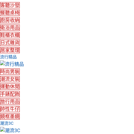
客聽沙發
餐聽桌椅
廚房收納
衛浴用品
鞋櫃衣櫃
日式雜貨
居家整理
流行精品
時尚男裝
潮流女裝
運動休閒
手錶配飾
旅行用品
帥性牛仔
鏡框墨鏡
潮流3C