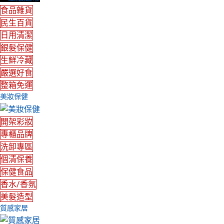
食品雜貨
民生百貨
日用清潔
銀髮保健
生鮮冷藏
嚴選好食
整箱免運
美妝保健
開架彩妝
專櫃品牌
洗卸專區
個清保養
保健食品
香水/香氛
美髮造型
質感家居