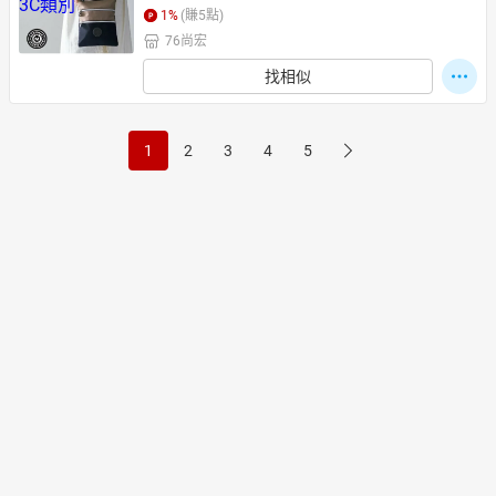
1
%
(賺
5
點)
76尚宏
找相似
1
2
3
4
5