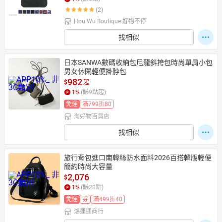
(2)
Hou Wu Boutique 好物不停
日本購物
電子/紙本書
找相似
HOT
日本SANWA數碼收納包尼龍斜挎包時尚單肩小包
男女休閑輕便掛脖包
982
$
起
1
%
(賺
9
點起)
免運
滿799折80
淘好物百貨店
找相似
旅行背包進口南韓絲防水面料2026百搭韓版輕便
簡約時尚大容量
2,076
$
1
%
(賺
20
點)
免運
券
滿499折40
鴻運通商行