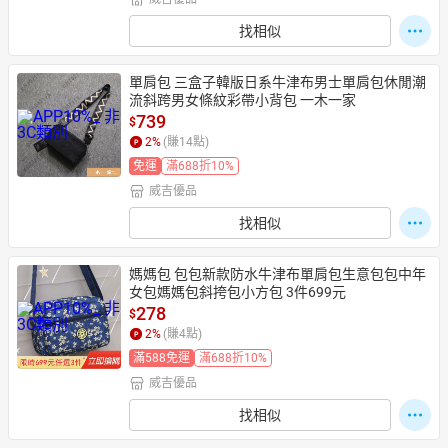
找相似
單肩包 三盒子韓版日系牛津布男士單肩包休閒潮
流斜跨男女條紋彩帶小背包 一木一家
739
$
2
%
(賺
14
點)
免運
滿688折10%
威吉優品
找相似
媽媽包 包包新款防水牛津布單肩包生意包包中年
女包媽媽包斜挎包小方包 3件699元
278
$
2
%
(賺
4
點)
滿588免運
滿688折10%
威吉優品
找相似