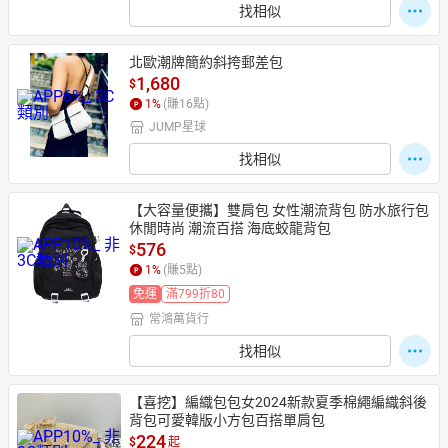
找相似
北歐潮牌簡約斜挎郵差包
1,680
$
1
%
(賺
16
點)
JUMP星球
找相似
【大容量便攜】雙肩包 女性潮流背包 防水旅行包 
休閒時尚 潮流百搭 海底蛟龍背包
576
$
1
%
(賺
5
點)
免運
滿799折80
常鴻萬貨行
找相似
【喜挖】編織包包女2024新款夏季棉繩編織斜後
背包可愛韓版小方包百搭單肩包
224
$
起