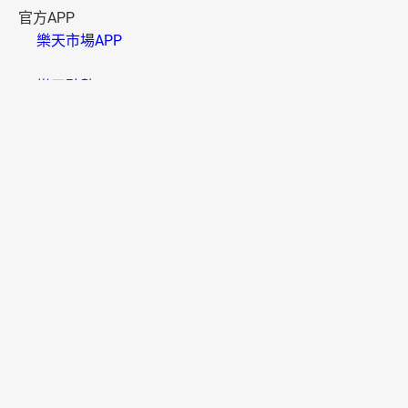
官方APP
樂天市場APP
樂天點數 APP
資訊安全
B000006(01)
樂天市場採用SSL系統，信用卡卡號將以密碼傳送，請放心
使用。
多元付款
便利配送
國家/地區