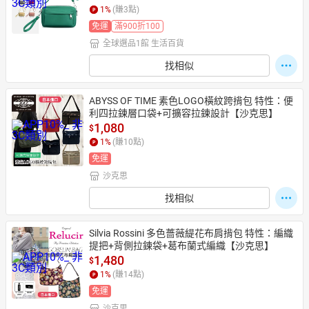
1
%
(賺
3
點)
免運
滿900折100
全球選品1館 生活百貨
找相似
ABYSS OF TIME 素色LOGO橫紋跨揹包 特性：便
利四拉鍊層口袋+可擴容拉鍊設計【沙克思】
1,080
$
1
%
(賺
10
點)
免運
沙克思
找相似
Silvia Rossini 多色薔薇緹花布肩揹包 特性：編織
提把+背側拉鍊袋+葛布蘭式編織【沙克思】
1,480
$
1
%
(賺
14
點)
免運
沙克思