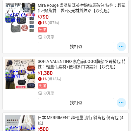
Mira Rouge 樂譜貓咪英字跨揹馬鞍包 特性：輕量
化+貼背雙口袋+反光材質紋路【沙克思】
790
$
1
%
(賺
7
點)
免運
沙克思
找相似
SOFIA VALENTINO 素色前LOGO牌船型跨揹包 特
性：輕量化素材+便利多口袋設計【沙克思】
1,380
$
1
%
(賺
13
點)
免運
沙克思
找相似
日本 MERRIMENT 超輕量 流行 斜背包 側背包 (4
色)
500
$