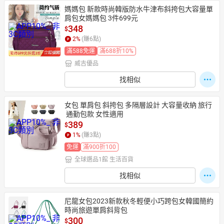
媽媽包 新款時尚韓版防水牛津布斜挎包大容量單
肩包女媽媽包 3件699元
348
$
2
%
(賺
6
點)
滿588免運
滿688折10%
威吉優品
找相似
女包 單肩包 斜挎包 多隔層設計 大容量收納 旅行
 通勤包款 女性適用
389
$
1
%
(賺
3
點)
免運
滿900折100
全球選品1館 生活百貨
找相似
尼龍女包2023新款秋冬輕便小巧跨包女韓國簡約
時尚旅遊單肩斜背包
300
$