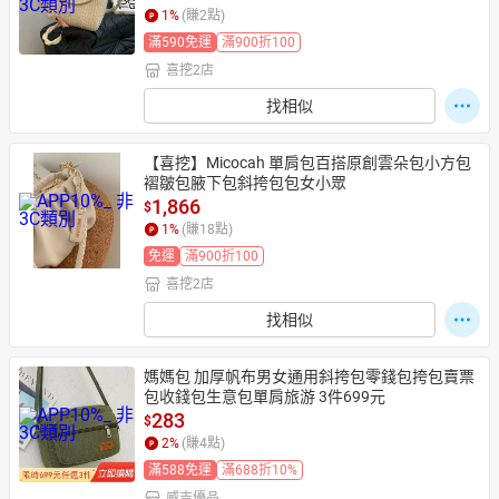
1
%
(賺
2
點)
滿590免運
滿900折100
喜挖2店
找相似
【喜挖】Micocah 單肩包百搭原創雲朵包小方包
褶皺包腋下包斜挎包包女小眾
1,866
$
1
%
(賺
18
點)
免運
滿900折100
喜挖2店
找相似
媽媽包 加厚帆布男女通用斜挎包零錢包挎包賣票
包收錢包生意包單肩旅游 3件699元
283
$
2
%
(賺
4
點)
滿588免運
滿688折10%
威吉優品