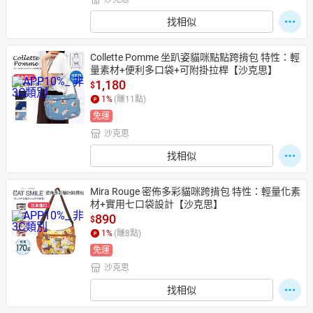
找相似
Collette Pomme 坐趴姿貓咪點點跨揹包 特性：輕
量素材+便利多口袋+可附掛拉桿【沙克思】
1,180
$
1
%
(賺
11
點)
免運
沙克思
找相似
Mira Rouge 密佈多彩貓咪跨揹包 特性：輕量化素
材+實用七口袋設計【沙克思】
890
$
1
%
(賺
8
點)
免運
沙克思
找相似