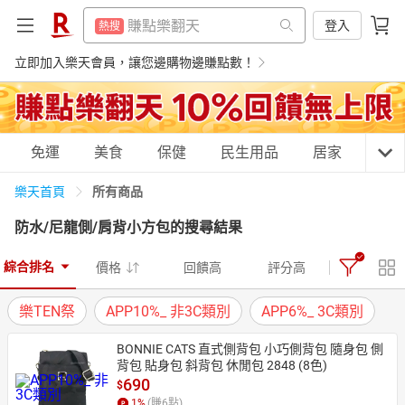
299超取免運
熱搜
賺點樂翻天
登入
熱搜
筆記型電腦
熱搜
299超取免運
立即加入樂天會員，讓您邊購物邊賺點數！
熱搜
電冰箱
熱搜
筆記型電腦
熱搜
行動電源
熱搜
電冰箱
熱搜
購物網分類
免運
美食
保健
民生用品
居家
3C
電動牙刷
熱搜
行動電源
熱搜
床墊
所有商品
樂天首頁
熱搜
電動牙刷
熱搜
防水/尼龍側/肩背小方包
的搜尋結果
抽7777點
熱搜
床墊
天天免運
美食蛋糕
養生保健
民生用品
熱搜
熱門飯店推薦
熱搜
綜合排名
價格
回饋高
評分高
抽7777點
熱搜
樂TEN祭
APP10%_ 非3C類別
APP6%_ 3C類別
熱門飯店推薦
熱搜
居家生活
3C家電
運動休閒
親子玩具
BONNIE CATS 直式側背包 小巧側背包 隨身包 側
背包 貼身包 斜背包 休閒包 2848 (8色)
690
$
女裝
男裝
化妝保養
情趣用品
1
%
(賺
6
點)