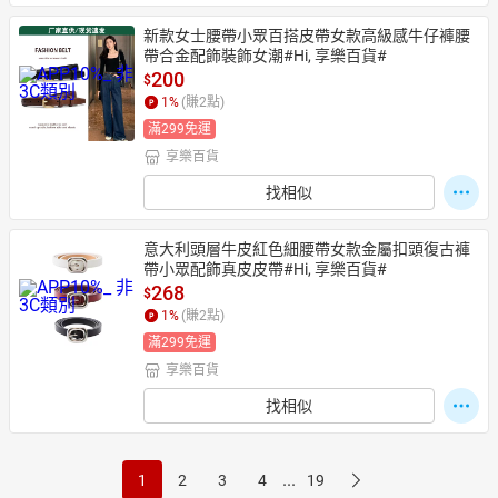
新款女士腰帶小眾百搭皮帶女款高級感牛仔褲腰
帶合金配飾裝飾女潮#Hi, 享樂百貨#
200
$
1
%
(賺
2
點)
滿299免運
享樂百貨
找相似
意大利頭層牛皮紅色細腰帶女款金屬扣頭復古褲
帶小眾配飾真皮皮帶#Hi, 享樂百貨#
268
$
1
%
(賺
2
點)
滿299免運
享樂百貨
找相似
...
1
2
3
4
19