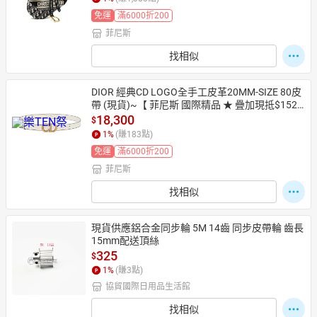
免運
滿6000折200
菲尼斯
日本購物
電子/紙本書
找相似
HOT
DIOR 經典CD LOGO全手工皮革20MM-SIZE 80皮
帶 (現貨)~【 菲尼斯 國際精品 ★ 疊加現抵$1520
 】
18,300
$
1
%
(賺
183
點)
免運
滿6000折200
菲尼斯
找相似
現貨供應鋁合金同步輪 5M 14齒 同步皮帶輪 齒長
15mm配送頂絲
325
$
1
%
(賺
3
點)
協貿國際日用品生活館
找相似