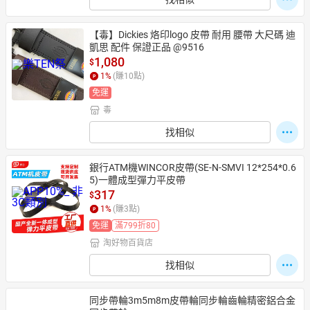
【毒】Dickies 烙印logo 皮帶 耐用 腰帶 大尺碼 迪
凱思 配件 保證正品 @9516
1,080
$
1
%
(賺
10
點)
免運
毒
找相似
銀行ATM機WINCOR皮帶(SE-N-SMVI 12*254*0.6
5)一體成型彈力平皮帶
317
$
1
%
(賺
3
點)
免運
滿799折80
淘好物百貨店
找相似
同步帶輪3m5m8m皮帶輪同步輪齒輪精密鋁合金