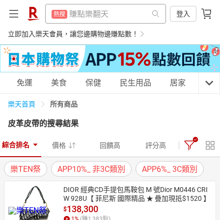
防颱專區
熱搜
賺點樂翻天
登入
熱搜
吹風機
熱搜
防颱專區
立即加入樂天會員，讓您邊購物邊賺點數！
熱搜
床架
熱搜
吹風機
熱搜
電子閱讀器
熱搜
床架
熱搜
購物網分類
免運
美食
保健
民生用品
居家
3C
平板電腦
熱搜
電子閱讀器
熱搜
微波爐
所有商品
樂天首頁
熱搜
平板電腦
熱搜
皮革皮帶
的搜尋結果
點數10%
熱搜
微波爐
天天免運
美食蛋糕
養生保健
民生用品
熱搜
熱門飯店推薦
熱搜
綜合排名
價格
回饋高
評分高
點數10%
熱搜
樂TEN祭
APP10%_ 非3C類別
APP6%_ 3C類別
熱門飯店推薦
熱搜
居家生活
3C家電
運動休閒
親子玩具
DIOR 經典CD手提包馬鞍包 M 號Dior M0446 CRI
W 928U【 菲尼斯 國際精品 ★ 疊加現抵$1520 】
138,300
$
女裝
男裝
化妝保養
情趣用品
1
%
(賺
1,383
點)