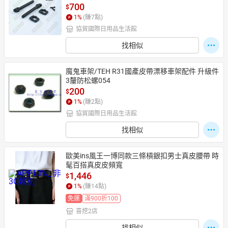
700
$
1
%
(賺
7
點)
協貿國際日用品生活館
找相似
魔鬼車架/TEH R31國產皮帶漂移車架配件 升級件 
3釐防松螺054
200
$
1
%
(賺
2
點)
協貿國際日用品生活館
找相似
歐美ins風王一博同款三條槓銀扣男士真皮腰帶 時
髦百搭真皮皮頻寬
1,446
$
1
%
(賺
14
點)
免運
滿900折100
喜挖2店
找相似