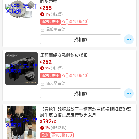
同步帶輪
255
$
1
%
(賺
2
點)
滿299免運
券
滿499折40
風鈴草百貨
找相似
馬莎蘭緹商務簡約皮帶扣
262
$
3
%
(賺
6
點)
滿299免運
券
滿499折40
滿天星百貨
找相似
【喜挖】韓版新款王一博同款三條槓銀扣腰帶頭
層牛皮百搭真皮皮帶軟男女潮
592
$
起
1
%
(賺
5
點起)
免運
滿900折100