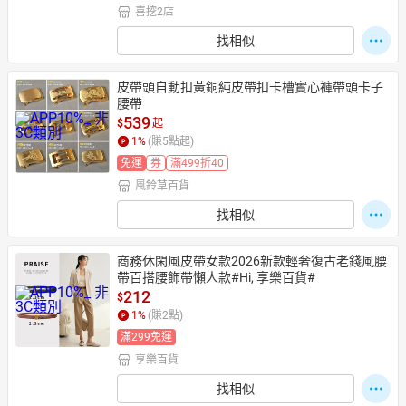
喜挖2店
找相似
皮帶頭自動扣黃銅純皮帶扣卡槽實心褲帶頭卡子
腰帶
539
$
起
1
%
(賺
5
點起)
免運
券
滿499折40
風鈴草百貨
找相似
商務休閑風皮帶女款2026新款輕奢復古老錢風腰
帶百搭腰飾帶懶人款#Hi, 享樂百貨#
212
$
1
%
(賺
2
點)
滿299免運
享樂百貨
找相似