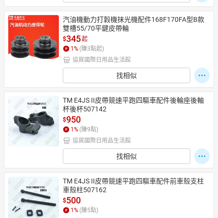
汽油機動力打穀機抹光機配件168F170FA型B款
雙槽55/70平鍵皮帶輪
345
$
起
1
%
(賺
3
點起)
協貿國際日用品生活館
找相似
TM E4JS II皮帶競速平跑四驅車配件後輪座後軸
杯後杯507142
950
$
1
%
(賺
9
點)
協貿國際日用品生活館
找相似
TM E4JS II皮帶競速平跑四驅車配件前車殼支柱
車殼柱507162
500
$
1
%
(賺
5
點)