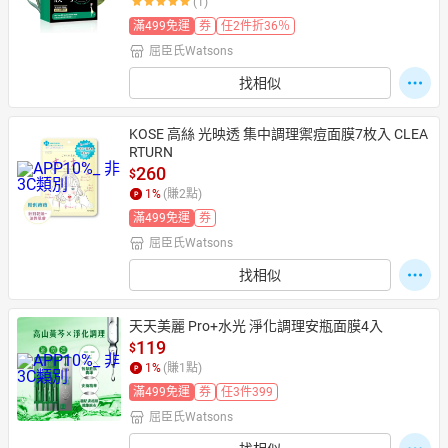
(1)
滿499免運
券
任2件折36％
屈臣氏Watsons
日本購物
電子/紙本書
找相似
HOT
KOSE 高絲 光映透 集中調理禦痘面膜7枚入 CLEA
RTURN
260
$
1
%
(賺
2
點)
滿499免運
券
屈臣氏Watsons
找相似
天天美麗 Pro+水光 淨化調理安瓶面膜4入
119
$
1
%
(賺
1
點)
滿499免運
券
任3件399
屈臣氏Watsons