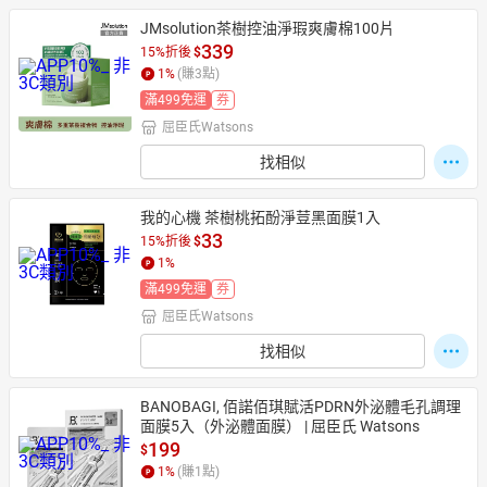
JMsolution茶樹控油淨瑕爽膚棉100片
339
15%折後
$
1
%
(賺
3
點)
滿499免運
券
屈臣氏Watsons
找相似
我的心機 茶樹桃拓酚淨荳黑面膜1入
33
15%折後
$
1
%
滿499免運
券
屈臣氏Watsons
找相似
BANOBAGI, 佰諾佰琪賦活PDRN外泌體毛孔調理
面膜5入（外泌體面膜） | 屈臣氏 Watsons
199
$
1
%
(賺
1
點)