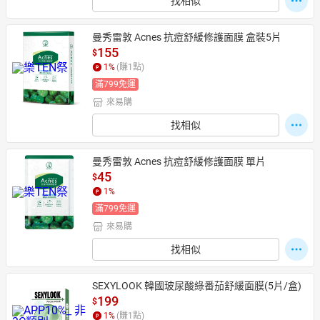
找相似
曼秀雷敦 Acnes 抗痘舒緩修護面膜 盒裝5片
155
$
1
%
(賺
1
點)
滿799免運
來易購
找相似
曼秀雷敦 Acnes 抗痘舒緩修護面膜 單片
45
$
1
%
滿799免運
來易購
找相似
SEXYLOOK 韓國玻尿酸綠番茄舒緩面膜(5片/盒)
199
$
1
%
(賺
1
點)