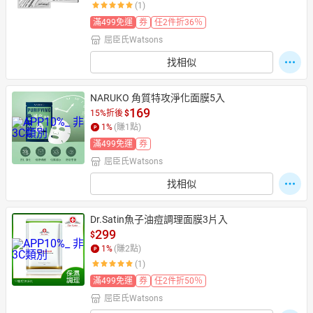
(1)
滿499免運
券
任2件折36％
屈臣氏Watsons
找相似
NARUKO 角質特攻淨化面膜5入
169
15%折後
$
1
%
(賺
1
點)
滿499免運
券
屈臣氏Watsons
找相似
Dr.Satin魚子油痘調理面膜3片入
299
$
1
%
(賺
2
點)
(1)
滿499免運
券
任2件折50％
屈臣氏Watsons