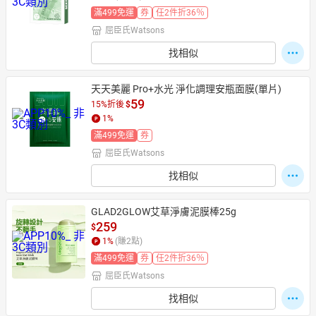
滿499免運
券
任2件折36％
屈臣氏Watsons
找相似
天天美麗 Pro+水光 淨化調理安瓶面膜(單片)
59
15%折後
$
1
%
滿499免運
券
屈臣氏Watsons
找相似
GLAD2GLOW艾草淨膚泥膜棒25g
259
$
1
%
(賺
2
點)
滿499免運
券
任2件折36％
屈臣氏Watsons
找相似