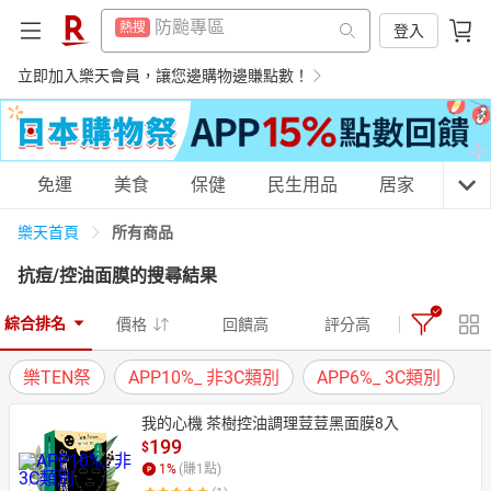
299超取免運
熱搜
賺點樂翻天
登入
熱搜
吹風機
熱搜
299超取免運
立即加入樂天會員，讓您邊購物邊賺點數！
熱搜
床架
熱搜
吹風機
熱搜
微波爐
熱搜
床架
熱搜
購物網分類
免運
美食
保健
民生用品
居家
3C
平板電腦
熱搜
微波爐
熱搜
所有商品
樂天首頁
電子閱讀器
熱搜
平板電腦
熱搜
抗痘/控油面膜
的搜尋結果
點數10%
熱搜
電子閱讀器
天天免運
美食蛋糕
養生保健
民生用品
熱搜
熱門飯店推薦
綜合排名
熱搜
價格
回饋高
評分高
點數10%
熱搜
樂TEN祭
APP10%_ 非3C類別
APP6%_ 3C類別
熱門飯店推薦
熱搜
居家生活
3C家電
運動休閒
親子玩具
我的心機 茶樹控油調理荳荳黑面膜8入
199
$
1
%
(賺
1
點)
女裝
男裝
化妝保養
情趣用品