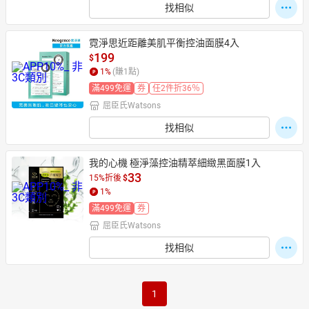
找相似
霓淨思近距離美肌平衡控油面膜4入
199
$
1
%
(賺
1
點)
滿499免運
券
任2件折36％
屈臣氏Watsons
找相似
我的心機 極淨藻控油精萃細緻黑面膜1入
33
15%折後
$
1
%
滿499免運
券
屈臣氏Watsons
找相似
1