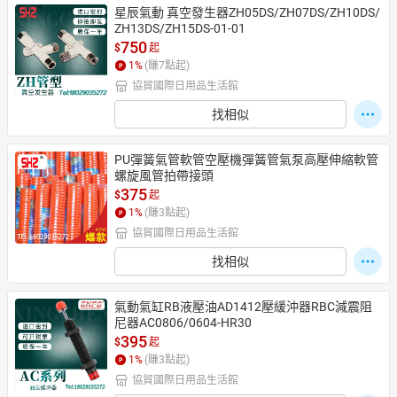
星辰氣動 真空發生器ZH05DS/ZH07DS/ZH10DS/
ZH13DS/ZH15DS-01-01
750
$
起
1
%
(賺
7
點起)
協貿國際日用品生活館
找相似
PU彈簧氣管軟管空壓機彈簧管氣泵高壓伸縮軟管
螺旋風管拍帶接頭
375
$
起
1
%
(賺
3
點起)
協貿國際日用品生活館
找相似
氣動氣缸RB液壓油AD1412壓緩沖器RBC減震阻
尼器AC0806/0604-HR30
395
$
起
1
%
(賺
3
點起)
協貿國際日用品生活館