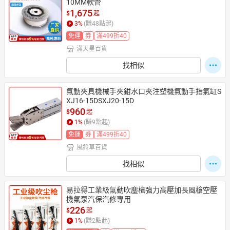
10MM軟管
1,675
$
起
3
%
(賺
48
點起)
免運
券
滿499折40
滿天星百貨
找相似
氣動夾具機械手夾鉗水口夾注塑機氣動手指氣缸S
XJ16-15DSXJ20-15D
960
$
起
1
%
(賺
9
點起)
免運
券
滿499折40
風鈴草百貨
找相似
易拉得工業級氣動吹塵槍強力高壓加長風槍空壓
機氣泵汽保汽修專用
226
$
起
1
%
(賺
2
點起)