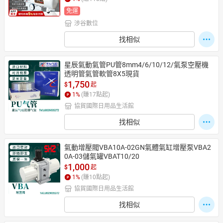
免運
涉谷數位
日本購物
電子/紙本書
找相似
HOT
星辰氣動氣管PU管8mm4/6/10/12/氣泵空壓機
透明管氣管軟管8X5現貨
1,750
$
起
1
%
(賺
17
點起)
協貿國際日用品生活館
找相似
氣動增壓閥VBA10A-02GN氣體氣缸增壓泵VBA2
0A-03儲氣罐VBAT10/20
1,000
$
起
1
%
(賺
10
點起)
協貿國際日用品生活館
找相似