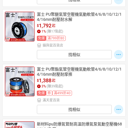
富士 PU聚醚氣管空壓機氣動軟管4/6/8/10/12/1
4/16mm耐壓耐水解
1,792
$
起
1
%
(賺
17
點起)
免運
滿799折80
貓與鼠百貨店
找相似
富士 PU聚酯氣管空壓機氣動軟管4/6/8/10/12/1
4/16mm耐壓耐摩擦
1,388
$
起
3
%
(賺
39
點起)
免運
券
滿499折40
滿天星百貨
找相似
新材料pu防爆氣管耐高溫防爆氣泵氣動空壓機68