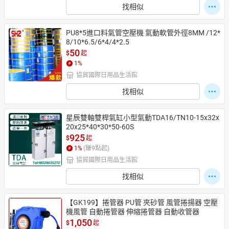
找相似
PU8*5進口料氣管空壓機 氣動軟管外徑8MM /12*
8/10*6.5/6*4/4*2.5
50
$
起
1
%
協貿國際日用品生活館
找相似
星辰雙軸雙桿氣缸小型氣動TDA16/TN10-15x32x
20x25*40*30*50-60S
925
$
起
1
%
(賺
9
點起)
協貿國際日用品生活館
找相似
【GK199】捲管器 PU管 夾砂管 風管捲揚器 空壓
機風管 自動捲管器 伸縮捲管器 自動收管器
1,050
$
起