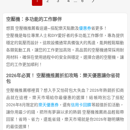
...
1
2
3
4
6
空壓機：多功能的工作夥伴
想買 空壓機推薦看這邊~搭配樂天點數及
優惠券
省更多！
空壓機是每位專業人士和DIY愛好者的多功能工作夥伴，專為提供
穩定的氣壓而設計。這款設備通常具備強大的馬達，能夠輕鬆驅動
各類氣動工具，讓您的工作更加高效。高品質的空壓機通常採用耐
用材料，確保在使用過程中的安全與穩定。選擇合適的空壓機，讓
您的工作更加順利！
2026年必買！ 空壓機推薦折扣攻略：樂天優惠讓你省荷
包
空壓機推薦哪裡買？想入手又怕荷包大失血？2026年熱銷折扣商
品就在這裡，樂天市場給你最優惠的選擇！結帳時別忘了搭配
2026年8月限定的
樂天優惠券
，還有
信用卡回饋
等超值折扣活動，
讓你用最少的錢，把所有夢寐以求的熱銷 空壓機推薦商品輕鬆帶
回家！省時、省力，還能省錢，樂天市場就是你2026年聰明購物
的最佳選擇！