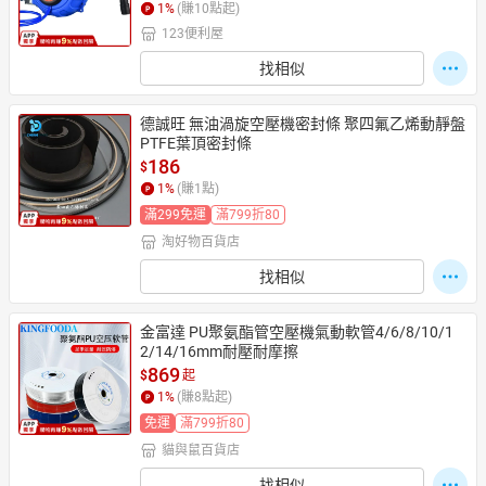
1
%
(賺
10
點起)
123便利屋
找相似
德誠旺 無油渦旋空壓機密封條 聚四氟乙烯動靜盤 
PTFE葉頂密封條
186
$
1
%
(賺
1
點)
滿299免運
滿799折80
淘好物百貨店
找相似
金富達 PU聚氨酯管空壓機氣動軟管4/6/8/10/1
2/14/16mm耐壓耐摩擦
869
$
起
1
%
(賺
8
點起)
免運
滿799折80
貓與鼠百貨店
找相似