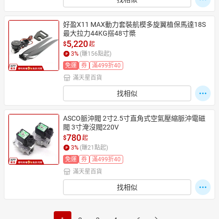
好盈X11 MAX動力套裝航模多旋翼植保馬達18S
最大拉力44KG搭48寸槳
5,220
$
起
3
%
(賺
156
點起)
免運
券
滿499折40
滿天星百貨
找相似
ASCO脈沖閥 2寸2.5寸直角式空氣壓縮脈沖電磁
閥 3寸淹沒閥220V
780
$
起
3
%
(賺
21
點起)
免運
券
滿499折40
滿天星百貨
找相似