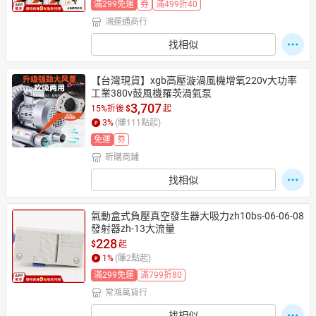
滿299免運
券
滿499折40
鴻運通商行
找相似
【台灣現貨】xgb高壓漩渦風機增氧220v大功率
工業380v鼓風機羅茨渦氣泵
3,707
15%折後
$
起
3
%
(賺
111
點起)
免運
券
昕購商鋪
找相似
氣動盒式負壓真空發生器大吸力zh10bs-06-06-08
發射器zh-13大流量
228
$
起
1
%
(賺
2
點起)
滿299免運
滿799折80
常鴻萬貨行
找相似