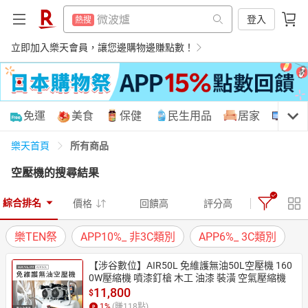
吹風機
熱搜
登入
吹風機
熱搜
床架
熱搜
立即加入樂天會員，讓您邊購物邊賺點數！
床架
熱搜
抽7777點
熱搜
抽7777點
熱搜
熱門飯店推薦
熱搜
熱門飯店推薦
熱搜
購物網分類
免運
美食
保健
民生用品
居家
3C
所有商品
樂天首頁
空壓機
的搜尋結果
天天免運
美食蛋糕
養生保健
民生用品
綜合排名
價格
回饋高
評分高
樂TEN祭
APP10%_ 非3C類別
APP6%_ 3C類別
居家生活
3C家電
運動休閒
親子玩具
【涉谷數位】AIR50L 免維護無油50L空壓機 160
0W壓縮機 噴漆釘槍 木工 油漆 裝潢 空氣壓縮機
11,800
$
女裝
男裝
化妝保養
情趣用品
1
%
(賺
118
點)