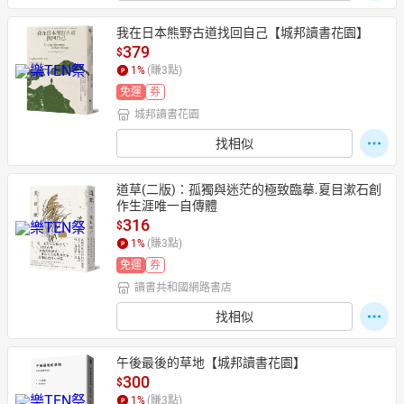
我在日本熊野古道找回自己【城邦讀書花園】
379
$
1
%
(賺
3
點)
免運
券
城邦讀書花園
找相似
道草(二版)：孤獨與迷茫的極致臨摹.夏目漱石創
作生涯唯一自傳體
316
$
1
%
(賺
3
點)
免運
券
讀書共和國網路書店
找相似
午後最後的草地【城邦讀書花園】
300
$
1
%
(賺
3
點)