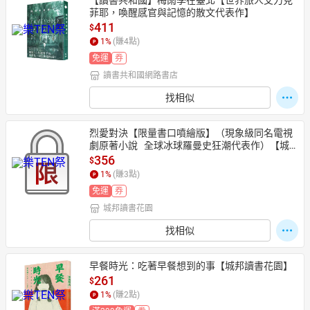
【讀書共和國】梅雨季在臺北【世界旅人艾力克
菲耶，喚醒感官與記憶的散文代表作】
411
$
1
%
(賺
4
點)
免運
券
讀書共和國網路書店
找相似
烈愛對決【限量書口噴繪版】（現象級同名電視
劇原著小說   全球冰球羅曼史狂潮代表作）【城
邦讀書花園】
356
$
1
%
(賺
3
點)
免運
券
城邦讀書花園
找相似
早餐時光：吃著早餐想到的事【城邦讀書花園】
261
$
1
%
(賺
2
點)