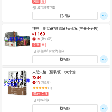
免運
券
城邦讀書花園
找相似
神曲：地獄篇?煉獄篇?天國篇 (三冊不分售)
1,169
$
1
%
(賺
11
點)
免運
券
讀書共和國網路書店
找相似
人間失格（精裝版）/太宰治
284
$
1
%
(賺
2
點)
(1)
滿399免運
時報出版
找相似