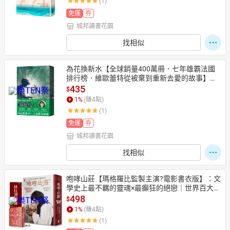
(1)
免運
券
城邦讀書花園
日本購物
電子/紙本書
找相似
HOT
為花換新水【全球銷量400萬冊．七年雄霸法國
排行榜．維歐蕾特從被棄到重新去愛的故事】
（暢銷新版）【城邦讀書花園】
435
$
1
%
(賺
4
點)
(1)
免運
券
城邦讀書花園
找相似
咆哮山莊【瑪格羅比監製主演?電影書衣版】：文
學史上最不羈的靈魂×最癲狂的絕戀｜世界百大經
典(唯愛精裝)【城邦讀書花園】
498
$
1
%
(賺
4
點)
(1)