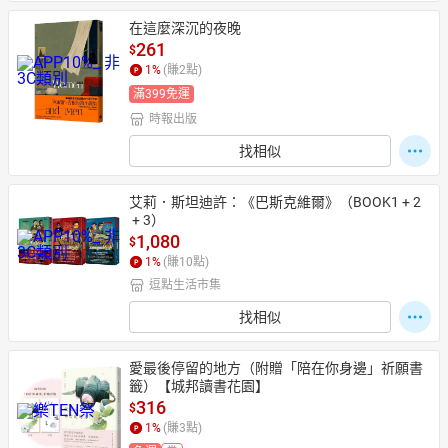
在這麼深沉的夜晚
261
$
1
%
(賺
2
點)
滿399免運
時報出版
找相似
艾莉．斯坦迪許：《巴斯克維爾》（BOOK1 + 2
 + 3）
1,080
$
1
%
(賺
10
點)
逗點生活市集
找相似
愛最後停留的地方（附贈「陪在你身邊」祈願書
籤）【城邦讀書花園】
316
$
1
%
(賺
3
點)