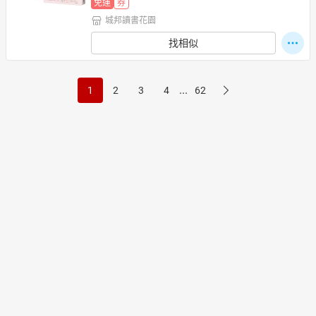
免運
券
城邦讀書花園
找相似
...
1
2
3
4
62