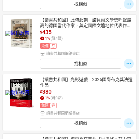
找相似
【讀書共和國】此時此刻：諾貝爾文學獎呼聲最
高的德國當代作家，奠定國際文壇地位代表作！
（榮獲2024年國際布克獎大獎，《時代雜誌》年
435
$
度百大好書）
1
%
(賺
4
點)
免運
券
讀書共和國網路書店
找相似
【讀書共和國】光影遊戲：2026國際布克獎決選
作品
380
$
1
%
(賺
3
點)
免運
券
讀書共和國網路書店
找相似