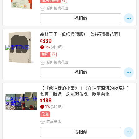
滿299免運
券
城邦讀書花園
找相似
森林王子（低噪慢讀版）【城邦讀書花園】
339
$
1
%
(賺
3
點)
免運
券
城邦讀書花園
找相似
【《像這樣的小事》＋《在這麼深沉的夜晚》】
套書：贈送「深沉的夜晚」限量海報
488
$
1
%
(賺
4
點)
免運
時報出版
找相似