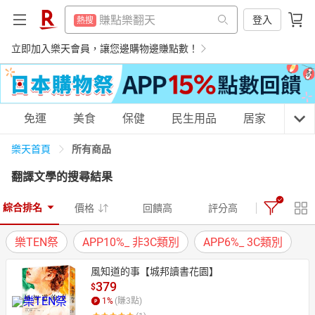
299超取免運
熱搜
賺點樂翻天
登入
熱搜
吹風機
熱搜
299超取免運
立即加入樂天會員，讓您邊購物邊賺點數！
熱搜
微波爐
熱搜
吹風機
熱搜
床架
熱搜
微波爐
熱搜
購物網分類
免運
美食
保健
民生用品
居家
3C
電子閱讀器
熱搜
床架
熱搜
平板電腦
所有商品
樂天首頁
熱搜
電子閱讀器
熱搜
翻譯文學
的搜尋結果
點數10%
熱搜
平板電腦
天天免運
美食蛋糕
養生保健
民生用品
熱搜
熱門飯店推薦
熱搜
綜合排名
價格
回饋高
評分高
點數10%
熱搜
樂TEN祭
APP10%_ 非3C類別
APP6%_ 3C類別
熱門飯店推薦
熱搜
居家生活
3C家電
運動休閒
親子玩具
風知道的事【城邦讀書花園】
379
$
1
%
(賺
3
點)
女裝
男裝
化妝保養
情趣用品