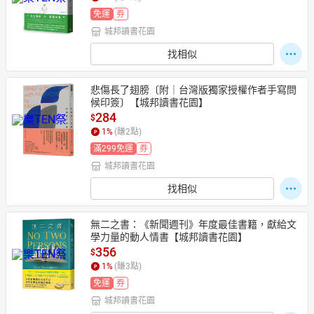
免運
券
城邦讀書花園
找相似
悲傷長了翅膀〔附｜台灣版獨家授權作者手寫問
候印簽〕【城邦讀書花園】
284
$
1
%
(賺
2
點)
滿299免運
券
城邦讀書花園
找相似
無二之書：《新聞週刊》年度最佳書籍，獻給文
學力量的動人情書【城邦讀書花園】
356
$
1
%
(賺
3
點)
免運
券
城邦讀書花園