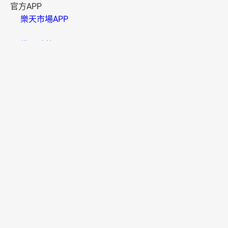
官方APP
樂天市場APP
樂天點數 APP
資訊安全
B000006(01)
樂天市場採用SSL系統，信用卡卡號將以密碼傳送，請放心
使用。
多元付款
便利配送
國家/地區
法國
德國
日本