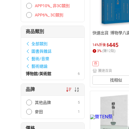
APP10%_ 非3C類別
APP6%_ 3C類別
商品類別
快速出貨  博物學八
445
全部類別
$
14%折後
3
%
(賺
12
點)
圖書與雜誌
藝術/音樂
券
藝術總論
騰達百貨
博物館/美術館
6
找相似
品牌
其他品牌
5
麥田
1
價格