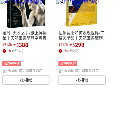
羅丹--天才之手/紙上博物
抽象藝術如何表現世界/口
館丨天龍圖書簡體字專賣
袋美術館丨天龍圖書簡體
店丨9787574904484 (tl26
字專賣店丨97875596690
388
298
$
$
17%折後
17%折後
04)
87 (tl2522)
1
%
(賺
3
點)
1
%
(賺
2
點)
滿799免運
滿799免運
天龍簡體字圖書專賣店
天龍簡體字圖書專賣店
找相似
找相似