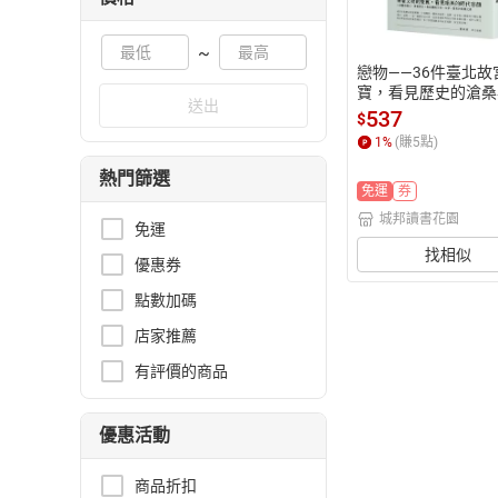
~
戀物——36件臺北故
寶，看見歷史的滄桑
送出
代的美麗容顏【城邦
537
$
花園】
1
%
(賺
5
點)
熱門篩選
免運
券
城邦讀書花園
免運
找相似
優惠券
點數加碼
店家推薦
有評價的商品
優惠活動
商品折扣