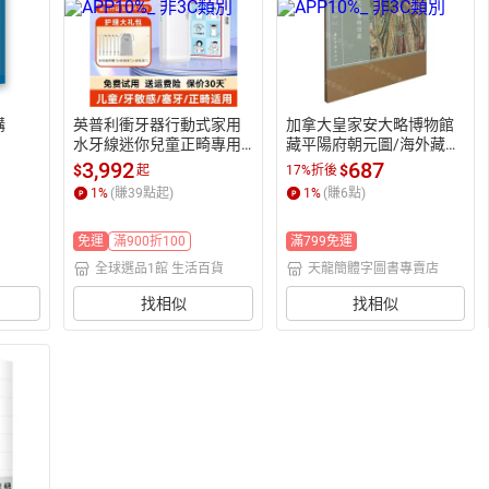
講
英普利衝牙器行動式家用
加拿大皇家安大略博物館
水牙線迷你兒童正畸專用
藏平陽府朝元圖/海外藏中
牙齒縫電動洗牙器
國古代壁畫精品丨天龍圖
3,992
687
$
$
起
17%折後
書簡體字專賣店丨978755
1
%
(賺
39
點起)
1
%
(賺
6
點)
4034163 (tl2522)
免運
滿900折100
滿799免運
全球選品1館 生活百貨
天龍簡體字圖書專賣店
找相似
找相似