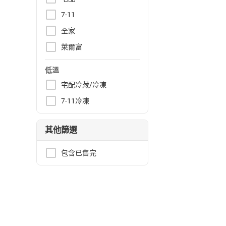
7-11
全家
萊爾富
低溫
宅配冷藏/冷凍
7-11冷凍
其他篩選
包含已售完