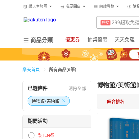
防颱專區
熱搜
樂天生態圈
我要開店
網站導覽
購
299超取免
熱搜
微波爐
熱搜
賺點樂翻天
熱搜
平板電腦
熱搜
防颱專區
熱搜
優惠券
抽獎優惠
天天免運
商品分類
吹風機
熱搜
微波爐
熱搜
床架
熱搜
平板電腦
熱搜
電子閱讀器
熱搜
所有商品(6筆)
樂天首頁
吹風機
熱搜
抽7777點
熱搜
博物館/美術館
床架
熱搜
已選條件
清除全部
熱門飯店推
熱搜
電子閱讀器
熱搜
博物館/美術館
綜合排名
抽7777點
熱搜
期間活動
熱門飯店推
熱搜
樂TEN祭