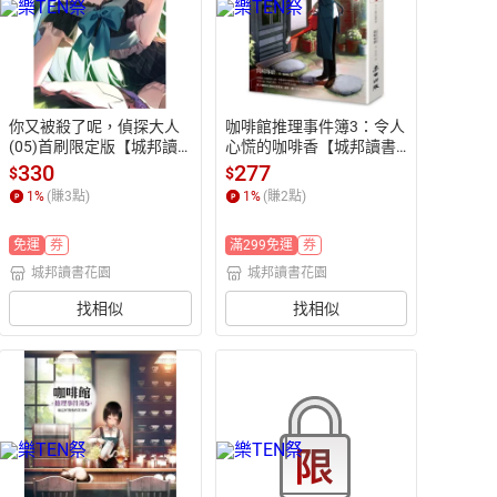
你又被殺了呢，偵探大人
咖啡館推理事件簿3：令人
(05)首刷限定版【城邦讀
心慌的咖啡香【城邦讀書
書花園】
花園】
330
277
$
$
1
%
(賺
3
點)
1
%
(賺
2
點)
免運
券
滿299免運
券
城邦讀書花園
城邦讀書花園
找相似
找相似