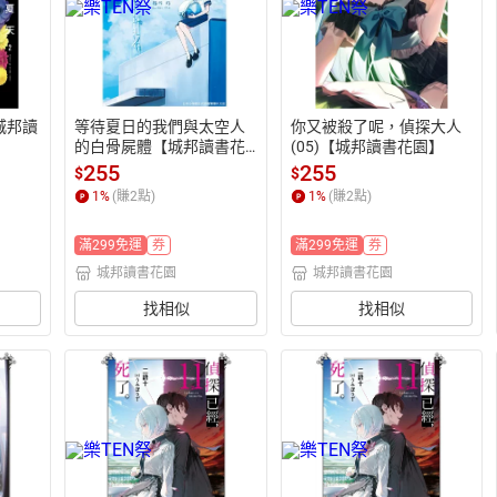
城邦讀
等待夏日的我們與太空人
你又被殺了呢，偵探大人
的白骨屍體【城邦讀書花
(05)【城邦讀書花園】
園】
255
255
$
$
1
%
(賺
2
點)
1
%
(賺
2
點)
滿299免運
券
滿299免運
券
城邦讀書花園
城邦讀書花園
找相似
找相似