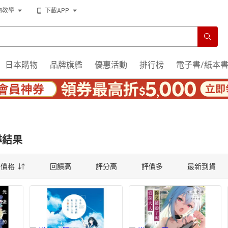
運
物教學
下載APP
運
日本購物
品牌旗艦
優惠活動
排行榜
電子書/紙本
尋結果
薦
價格
回饋高
評分高
評價多
最新到貨
薦