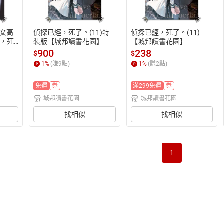
女高
偵探已經，死了。(11)特
偵探已經，死了。(11)
經，死
裝版【城邦讀書花園】
【城邦讀書花園】
e【城邦
900
238
$
$
1
%
(賺
9
點)
1
%
(賺
2
點)
免運
券
滿299免運
券
城邦讀書花園
城邦讀書花園
找相似
找相似
1