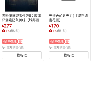
咖啡館推理事件簿5：願這
光逝去的夏天 (1)【城邦讀
杯鴛鴦奶茶美味【城邦讀
書花園】
書花園】
277
170
$
$
1
%
(賺
2
點)
1
%
(賺
1
點)
滿299免運
券
滿299免運
券
城邦讀書花園
城邦讀書花園
找相似
找相似