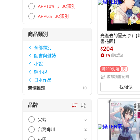
APP10%_ 非3C類別
APP6%_ 3C類別
商品類別
光逝去的夏天 (2)【
書花園】
204
全部類別
$
1
%
(賺
2
點)
圖書與雜誌
小說
滿299免運
券
輕小說
城邦讀書花園
日本作品
找相似
驚悚推理
10
品牌
尖端
6
台灣角川
2
麥田
2