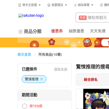
299超取免
熱搜
樂天生態圈
我要開店
網站導覽
購
賺點樂翻天
熱搜
床架
熱搜
防颱專區
熱搜
電子閱讀器
熱搜
299超取免
熱搜
優惠券
抽獎優惠
天天免運
商品分類
微波爐
熱搜
床架
熱搜
平板電腦
熱搜
電子閱讀器
熱搜
吹風機
熱搜
所有商品(10筆)
樂天首頁
微波爐
熱搜
點數10%
熱搜
驚悚推理
平板電腦
的搜
熱搜
已選條件
清除全部
熱門飯店推
熱搜
吹風機
熱搜
驚悚推理
綜合排名
點數10%
熱搜
期間活動
熱門飯店推
熱搜
樂TEN祭