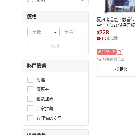
價格
夏凪渚還是，想當個
中生。(02) 偵探已
了。Ordinary Cas
238
~
$
讀書花園】
1
%
(賺
2
點)
送出
滿299免運
券
城邦讀書花園
熱門篩選
找相似
免運
優惠券
點數加碼
店家推薦
有評價的商品