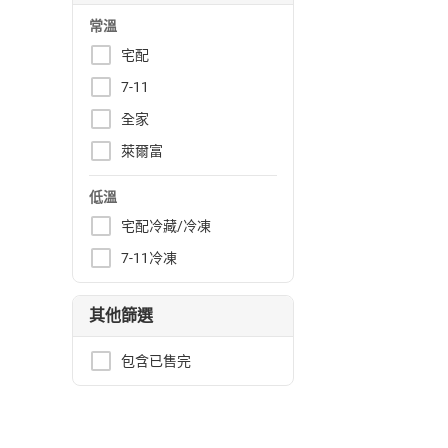
常溫
宅配
7-11
全家
萊爾富
低溫
宅配冷藏/冷凍
7-11冷凍
其他篩選
包含已售完