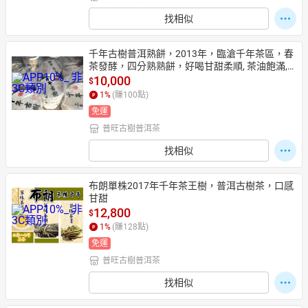
找相似
千年古樹普洱熟餅，2013年，臨滄千年茶區，春
茶發酵，四分熟熟餅，好喝甘甜柔順, 茶油飽滿,
 特惠2餅10000元, 歡迎訂購
10,000
$
1
%
(賺
100
點)
免運
普旺古樹普洱茶
找相似
布朗單株2017年千年茶王樹，普洱古樹茶，口感
甘甜
12,800
$
1
%
(賺
128
點)
免運
普旺古樹普洱茶
找相似