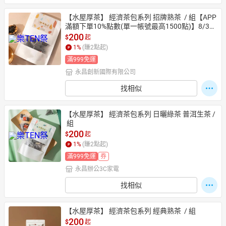
【水屋厚茶】 經濟茶包系列 招牌熟茶  / 組【APP
滿額下單10%點數(單一帳號最高1500點)】8/31
止
200
$
起
1
%
(賺
2
點起)
滿999免運
永昌創新國際有限公司
找相似
【水屋厚茶】 經濟茶包系列 日曬綠茶 普洱生茶 /
 組
200
$
起
1
%
(賺
2
點起)
滿999免運
券
永昌辦公3C家電
找相似
【水屋厚茶】 經濟茶包系列 經典熟茶  / 組
200
$
起