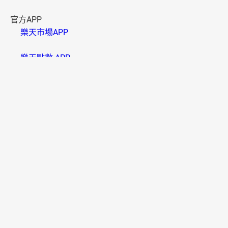
官方APP
樂天市場APP
樂天點數 APP
資訊安全
B000006(01)
樂天市場採用SSL系統，信用卡卡號將以密碼傳送，請放心
使用。
多元付款
便利配送
國家/地區