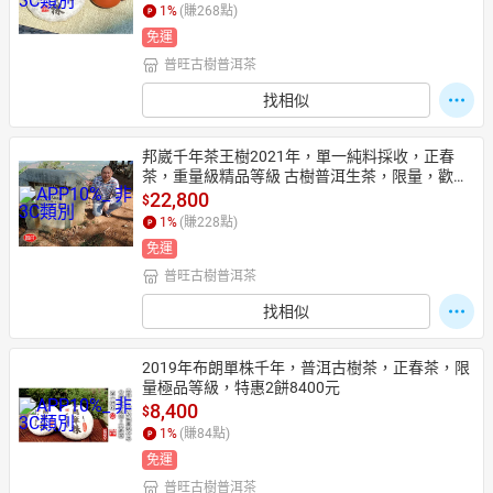
黃朱泥小杯，限量送完為止~
1
%
(賺
268
點)
免運
普旺古樹普洱茶
找相似
邦崴千年茶王樹2021年，單一純料採收，正春
茶，重量級精品等級 古樹普洱生茶，限量，歡迎
訂購，下單即贈二個石黃朱泥小杯，限量送完為
22,800
$
止~
1
%
(賺
228
點)
免運
普旺古樹普洱茶
找相似
2019年布朗單株千年，普洱古樹茶，正春茶，限
量極品等級，特惠2餅8400元
8,400
$
1
%
(賺
84
點)
免運
普旺古樹普洱茶