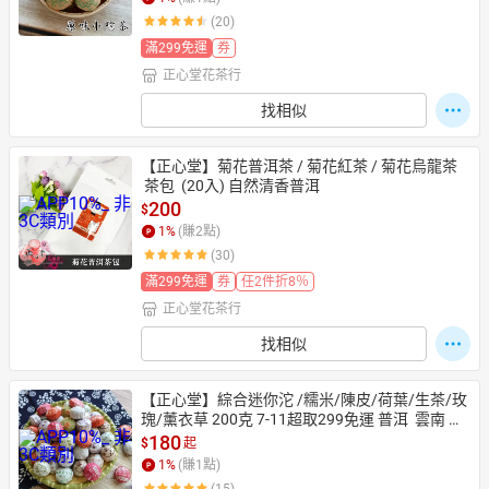
(20)
滿299免運
券
正心堂花茶行
日本購物
電子/紙本書
HOT
找相似
【正心堂】菊花普洱茶 / 菊花紅茶 / 菊花烏龍茶
 茶包  (20入) 自然清香普洱
200
$
1
%
(賺
2
點)
(30)
滿299免運
券
任2件折8％
正心堂花茶行
找相似
【正心堂】綜合迷你沱 /糯米/陳皮/荷葉/生茶/玫
瑰/薰衣草 200克 7-11超取299免運 普洱  雲南 普
洱茶 普洱茶沱 口味茶沱 普洱小茶陀
180
$
起
1
%
(賺
1
點)