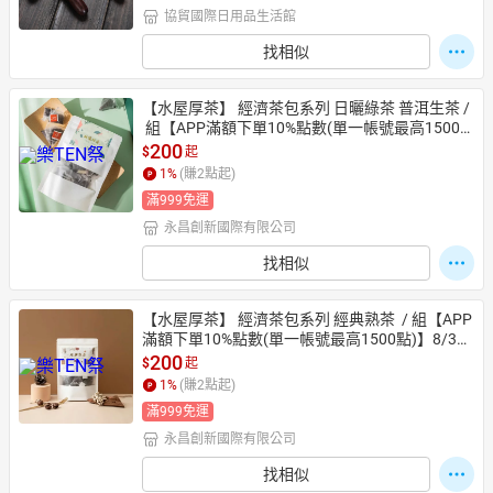
協貿國際日用品生活館
找相似
【水屋厚茶】 經濟茶包系列 日曬綠茶 普洱生茶 /
 組【APP滿額下單10%點數(單一帳號最高1500
點)】8/31止
200
$
起
1
%
(賺
2
點起)
滿999免運
永昌創新國際有限公司
找相似
【水屋厚茶】 經濟茶包系列 經典熟茶  / 組【APP
滿額下單10%點數(單一帳號最高1500點)】8/31
止
200
$
起
1
%
(賺
2
點起)
滿999免運
永昌創新國際有限公司
找相似