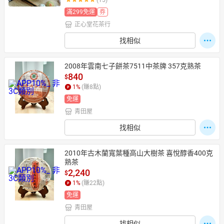
(15)
滿299免運
券
正心堂花茶行
找相似
2008年雲南七子餅茶7511中茶牌 357克熟茶
840
$
1
%
(賺
8
點)
免運
青田屋
找相似
2010年古木蘭寬葉種高山大樹茶 喜悅醇香400克
熟茶
2,240
$
1
%
(賺
22
點)
免運
青田屋
找相似