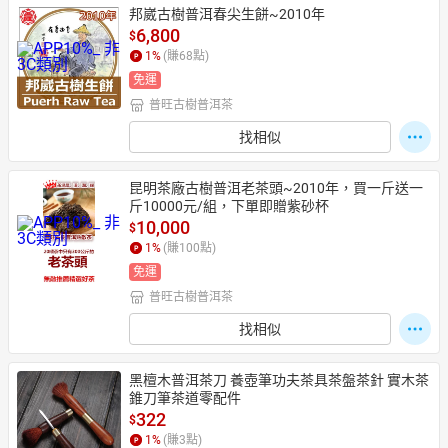
邦崴古樹普洱春尖生餅~2010年
6,800
$
1
%
(賺
68
點)
免運
普旺古樹普洱茶
找相似
昆明茶廠古樹普洱老茶頭~2010年，買一斤送一
斤10000元/組，下單即贈紫砂杯
10,000
$
1
%
(賺
100
點)
免運
普旺古樹普洱茶
找相似
黑檀木普洱茶刀 養壺筆功夫茶具茶盤茶針 實木茶
錐刀筆茶道零配件
322
$
1
%
(賺
3
點)