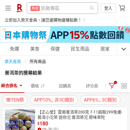
賺點樂翻天
熱搜
防颱專區
登入
熱搜
電子閱讀器
熱搜
賺點樂翻天
立即加入樂天會員，讓您邊購物邊賺點數！
熱搜
床架
熱搜
電子閱讀器
熱搜
吹風機
熱搜
床架
熱搜
購物網分類
免運
美食
保健
民生用品
居家
3C
平板電腦
熱搜
吹風機
熱搜
微波爐
所有商品
樂天首頁
熱搜
平板電腦
熱搜
普洱茶
的搜尋結果
抽7777點
熱搜
微波爐
天天免運
美食蛋糕
養生保健
民生用品
熱搜
熱門飯店推薦
熱搜
綜合排名
價格
回饋高
評分高
抽7777點
熱搜
樂TEN祭
APP10%_ 非3C類別
APP6%_ 3C類別
熱門飯店推薦
熱搜
居家生活
3C家電
運動休閒
親子玩具
【正心堂】雲南普洱茶200克 7-11超取299免運-
普洱小沱茶 迷你沱 普洱茶沱 原味茶陀
180
$
女裝
男裝
化妝保養
情趣用品
1
%
(賺
1
點)