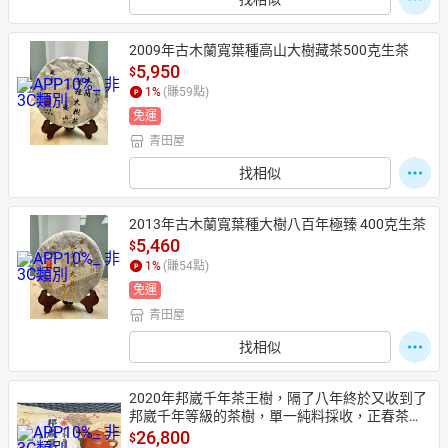
2009年古木蘭寬葉種高山大樹藏茶500克生茶
5,950
$
1
%
(賺
59
點)
免運
青田屋
找相似
2013年古木蘭寬葉種大樹八百年極臻 400克生茶
5,460
$
1
%
(賺
54
點)
免運
青田屋
找相似
2020年邦崴千年茶王樹，隔了八年終於又收到了
邦崴千年等級的茶樹，單一純料採收，正春茶，
重量級精品等級古樹普洱生茶，下單即贈二個石
26,800
$