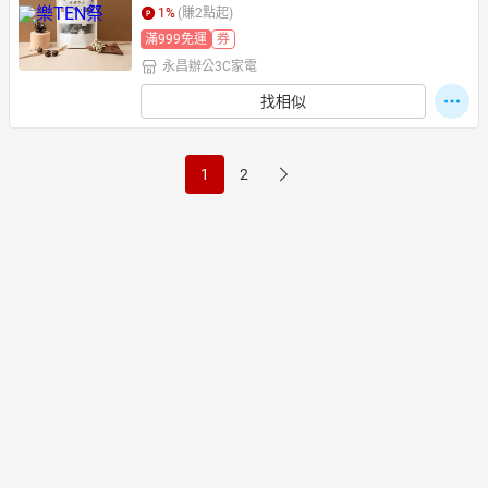
1
%
(賺
2
點起)
滿999免運
券
永昌辦公3C家電
找相似
1
2