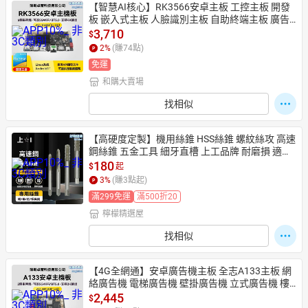
【智慧AI核心】RK3566安卓主板 工控主板 開發
板 嵌入式主板 人臉識別主板 自助終端主板 廣告
機主板 電子秤價籤專用 高性能低功耗 多系統支
3,710
$
持
2
%
(賺
74
點)
免運
和購大賣場
找相似
【高硬度定製】機用絲錐 HSS絲錐 螺紋絲攻 高速
鋼絲錐 五金工具 細牙直槽 上工品牌 耐磨損 適用
於不鏽鋼/鑄鐵加工
180
$
起
3
%
(賺
3
點起)
滿299免運
滿500折20
檸檬精選屋
找相似
【4G全網通】安卓廣告機主板 全志A133主板 網
絡廣告機 電梯廣告機 壁掛廣告機 立式廣告機 樓
宇廣告 戶外廣告 多媒體信息發佈
2,445
$