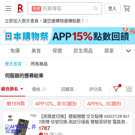
299超取免運
熱搜
299超取免運
登入
熱搜
賺點樂翻天
熱搜
賺點樂翻天
立即加入樂天會員，讓您邊購物邊賺點數！
熱搜
電子閱讀器
熱搜
電子閱讀器
熱搜
微波爐
熱搜
微波爐
熱搜
購物網分類
免運
美食
保健
民生用品
居家
3C
平板電腦
熱搜
平板電腦
熱搜
吹風機
所有商品
樂天首頁
熱搜
吹風機
熱搜
伺服器
的搜尋結果
床架
熱搜
床架
天天免運
美食蛋糕
養生保健
民生用品
熱搜
點數10%
熱搜
綜合排名
價格
回饋高
評分高
點數10%
熱搜
熱門飯店推薦
熱搜
樂TEN祭
APP10%_ 非3C類別
APP6%_ 3C類別
熱門飯店推薦
熱搜
居家生活
3C家電
運動休閒
親子玩具
【高精度切換】模擬開關 交叉點陣 ADG2128 8x1
2矩陣 信號切換 測試分接板 實驗室研發 電路測試 
自動化設備
787
$
女裝
男裝
化妝保養
情趣用品
3
%
(賺
21
點)