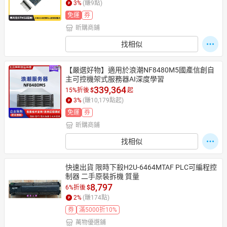
3
%
(賺
9
點)
免運
券
昕購商鋪
找相似
【嚴選好物】適用於浪潮NF8480M5國產信創自
主可控機架式服務器AI深度學習
339,364
15%折後
$
起
3
%
(賺
10,179
點起)
免運
券
昕購商鋪
找相似
快速出貨 限時下殺H2U-6464MTAF PLC可編程控
制器 二手原裝拆機 質量
8,797
6%折後
$
2
%
(賺
174
點)
券
滿5000折10%
萬物優選鋪