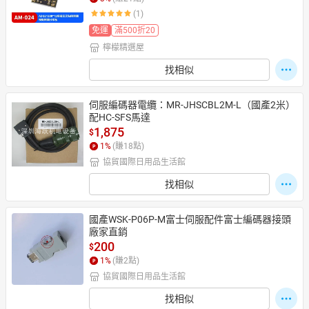
(1)
免運
滿500折20
檸檬精選屋
日本購物
電子/紙本書
HOT
找相似
伺服編碼器電纜：MR-JHSCBL2M-L（國產2米）
配HC-SFS馬達
1,875
$
1
%
(賺
18
點)
協貿國際日用品生活館
找相似
國產WSK-P06P-M富士伺服配件富士編碼器接頭
廠家直銷
200
$
1
%
(賺
2
點)
協貿國際日用品生活館
找相似