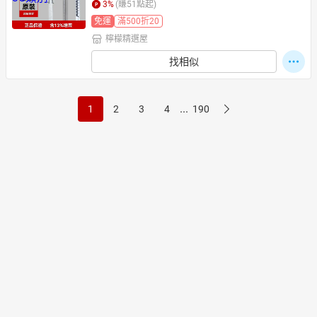
3
%
(賺
51
點起)
免運
滿500折20
檸檬精選屋
找相似
...
1
2
3
4
190