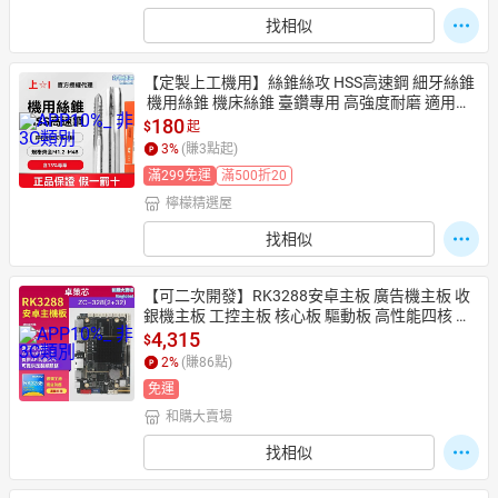
找相似
【定製上工機用】絲錐絲攻 HSS高速鋼 細牙絲錐
 機用絲錐 機床絲錐 臺鑽專用 高強度耐磨 適用於
不鏽鋼/鑄鐵
180
$
起
3
%
(賺
3
點起)
滿299免運
滿500折20
檸檬精選屋
找相似
【可二次開發】RK3288安卓主板 廣告機主板 收
銀機主板 工控主板 核心板 驅動板 高性能四核 支
持液晶屏 廣告/售貨/收銀系統專用
4,315
$
2
%
(賺
86
點)
免運
和購大賣場
找相似