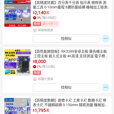
【高精度防震】百分表千分表 指示表 槓桿表 測
量工具 0-10mm量程 6鑽防震結構 機械加工檢測
 工業計量儀器
2,140
$
起
3
%
(賺
63
點起)
免運
滿500折20
檸檬精選屋
找相似
【高性能開發板】RK3399安卓主板 廣告機主板
 工控主板 嵌入式主板 4K高清 支持測溫 電子標牌
驅動 二次開發專用
8,000
$
2
%
(賺
160
點)
免運
和購大賣場
找相似
【高精度數顯】遊標卡尺 工業卡尺 數顯卡尺 帶
表卡尺 不鏽鋼碳鋼 0-150mm 精密測量 機械加工
檢測必備
1,795
$
起