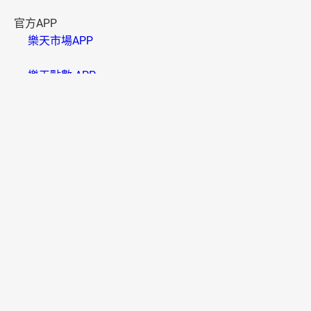
官方APP
樂天市場APP
樂天點數 APP
資訊安全
B000006(01)
樂天市場採用SSL系統，信用卡卡號將以密碼傳送，請放心
使用。
多元付款
便利配送
國家/地區