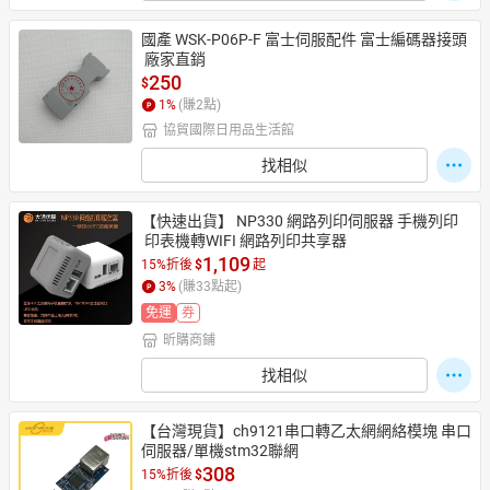
國產 WSK-P06P-F 富士伺服配件 富士編碼器接頭
 廠家直銷
250
$
1
%
(賺
2
點)
協貿國際日用品生活館
找相似
【快速出貨】 NP330 網路列印伺服器 手機列印
 印表機轉WIFI 網路列印共享器
1,109
15%折後
$
起
3
%
(賺
33
點起)
免運
券
昕購商鋪
找相似
【台灣現貨】ch9121串口轉乙太網網絡模塊 串口
伺服器/單機stm32聯網
308
15%折後
$