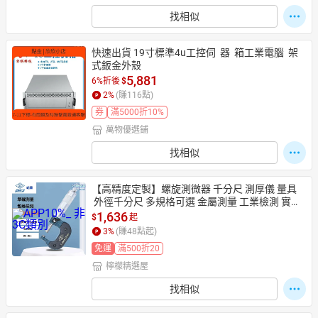
找相似
快速出貨 19寸標準4u工控伺  器  箱工業電腦  架
式鈑金外殼
5,881
6%折後
$
2
%
(賺
116
點)
券
滿5000折10%
萬物優選鋪
找相似
【高精度定製】螺旋測微器 千分尺 測厚儀 量具
 外徑千分尺 多規格可選 金屬測量 工業檢測 實驗
室專用
1,636
$
起
3
%
(賺
48
點起)
免運
滿500折20
檸檬精選屋
找相似