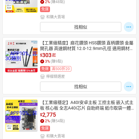
2
%
(賺
48
點)
免運
和購大賣場
找相似
【工業級精度】麻花鑽頭 HSS鑽頭 直柄鑽頭 金屬
開孔器 高速鋼材質 12.0-12.9mm孔徑 適用鋼材/
木材/塑料 專業工匠推薦
303
$
起
3
%
(賺
9
點)
免運
滿500折20
檸檬精選屋
找相似
【工業級穩定】A40I安卓主板 工控主板 嵌入式主
板 核心板 全志A40I芯片 自助終端 紙巾取袋一體
機 廣告機 工業設備主控
2,775
$
2
%
(賺
54
點)
免運
和購大賣場