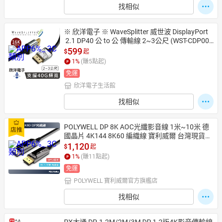
找相似
※ 欣洋電子 ※ WaveSplitter 威世波 DisplayPort
 2.1 DP40 公 to 公 傳輸線 2~3公尺 (WST-CDP00
2) (WST-CDP003)
599
$
起
1
%
(賺
5
點起)
免運
欣洋電子生活館
找相似
POLYWELL DP 8K AOC光纖影音線 1米~10米 德
國晶片 4K144 8K60 編織線 寶利威爾 台灣現貨
【全館299免運＋領券再折】
1,120
$
起
1
%
(賺
11
點起)
免運
POLYWELL 寶利威爾官方旗艦店
找相似