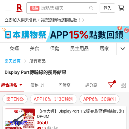
299超取免運
熱搜
299超取免運
登入
熱搜
防颱專區
熱搜
防颱專區
立即加入樂天會員，讓您邊購物邊賺點數！
熱搜
平板電腦
熱搜
平板電腦
熱搜
微波爐
熱搜
微波爐
熱搜
購物網分類
免運
美食
保健
民生用品
居家
3C
電子閱讀器
熱搜
電子閱讀器
熱搜
吹風機
所有商品
樂天首頁
熱搜
吹風機
熱搜
Display Port傳輸線
的搜尋結果
床架
熱搜
床架
天天免運
美食蛋糕
養生保健
民生用品
熱搜
點數10%
熱搜
綜合排名
價格
回饋高
評分高
點數10%
熱搜
熱門飯店推薦
熱搜
樂TEN祭
APP10%_ 非3C類別
APP6%_ 3C類別
熱門飯店推薦
熱搜
居家生活
3C家電
運動休閒
親子玩具
【PX大通】DisplayPort 1.2版4K影音傳輸線(3米) 
DP-3M
650
$
女裝
男裝
化妝保養
情趣用品
1
%
(賺
6
點)