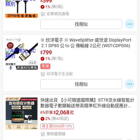
599
$
1
%
(賺
5
點)
宏華資訊廣場
找相似
※ 欣洋電子 ※ WaveSplitter 威世波 DisplayPort
 2.1 DP80 公 to 公 傳輸線 2公尺 (WST-CDP006)
799
$
1
%
(賺
7
點)
免運
欣洋電子生活館
找相似
快速出貨 【小可精選國際購】ST78流水線智能計
數器電子數顯輸送帶高精準紅外線自動感應計數
器
2,068
6%折後
$
起
2
%
(賺
40
點起)
券
滿5000折10%
萬物優選鋪