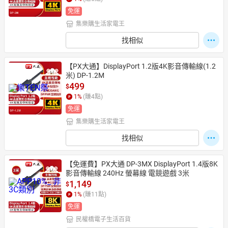
免運
集樂購生活家電王
日本購物
電子/紙本書
找相似
HOT
【PX大通】DisplayPort 1.2版4K影音傳輸線(1.2
米) DP-1.2M
499
$
1
%
(賺
4
點)
免運
集樂購生活家電王
找相似
【免運費】PX大通 DP-3MX DisplayPort 1.4版8K
影音傳輸線 240Hz 螢幕線 電競遊戲 3米
1,149
$
1
%
(賺
11
點)
免運
民權橋電子生活百貨