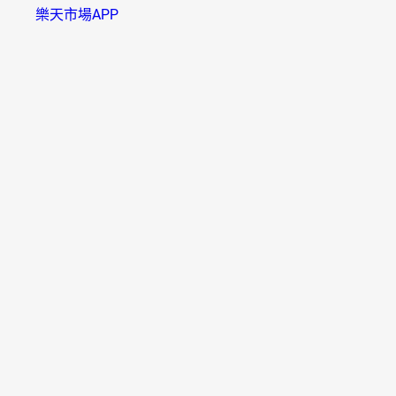
樂天市場APP
樂天點數 APP
資訊安全
B000006(01)
樂天市場採用SSL系統，信用卡卡號將以密碼傳送，請放心
使用。
多元付款
便利配送
國家/地區
法國
德國
日本