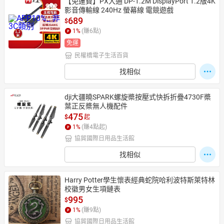
【免運費】PX大通 DP-1.2M DisplayPort 1.2版4K
影音傳輸線 240Hz 螢幕線 電競遊戲
689
$
1
%
(賺
6
點)
免運
民權橋電子生活百貨
找相似
dji大疆曉SPARK螺旋槳按壓式快拆折疊4730F槳
葉正反槳無人機配件
475
$
起
1
%
(賺
4
點起)
協貿國際日用品生活館
找相似
Harry Potter學生懷表經典蛇院哈利波特斯萊特林
校徽男女生項鏈表
995
$
1
%
(賺
9
點)
協貿國際日用品生活館