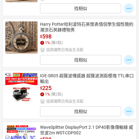
找相似
Harry Potter哈利波特石英懷表情侶學生個性簡約
潮流石英錶禮物男
598
$
1
%
(賺
5
點)
協貿國際日用品生活館
找相似
IOE-SR05 超聲波傳感器 超聲波測距模塊 TTL串口
輸出
225
$
1
%
(賺
2
點)
協貿國際日用品生活館
找相似
WaveSplitter DisplayPort 2.1 DP40影像傳輸線 威
世波2m WST-CDP002