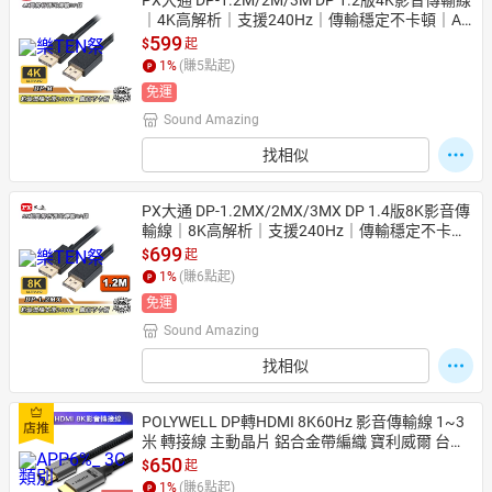
PX大通 DP-1.2M/2M/3M DP 1.2版4K影音傳輸線
｜4K高解析｜支援240Hz｜傳輸穩定不卡頓｜AP
P 4%回饋
599
$
起
1
%
(賺
5
點起)
免運
Sound Amazing
找相似
PX大通 DP-1.2MX/2MX/3MX DP 1.4版8K影音傳
輸線｜8K高解析｜支援240Hz｜傳輸穩定不卡頓
｜APP 4%回饋
699
$
起
1
%
(賺
6
點起)
免運
Sound Amazing
找相似
POLYWELL DP轉HDMI 8K60Hz 影音傳輸線 1~3
米 轉接線 主動晶片 鋁合金帶編織 寶利威爾 台灣
現貨【全館299免運＋領券再折】
650
$
起
1
%
(賺
6
點起)