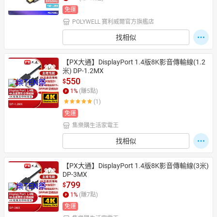
免運
POLYWELL 寶利威爾官方旗艦店
找相似
【PX大通】DisplayPort 1.4版8K影音傳輸線(1.2
米) DP-1.2MX
550
$
1
%
(賺
5
點)
(1)
免運
集樂購生活家電王
找相似
【PX大通】DisplayPort 1.4版8K影音傳輸線(3米) 
DP-3MX
799
$
1
%
(賺
7
點)
免運